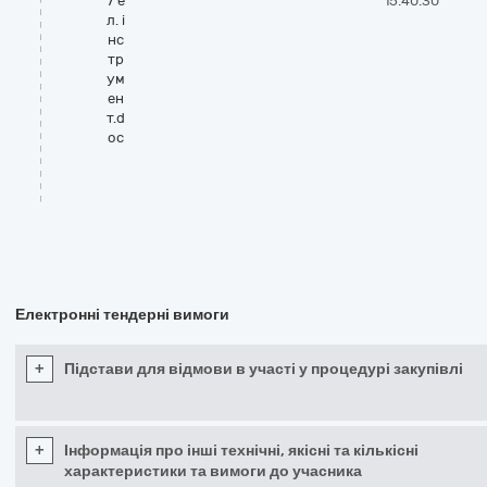
7 е
15:40:30
л. і
нс
тр
ум
ен
т.d
oc
Електронні тендерні вимоги
+
Підстави для відмови в участі у процедурі закупівлі
+
Інформація про інші технічні, якісні та кількісні
характеристики та вимоги до учасника