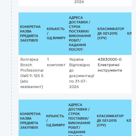
2026
АДРЕСА
ДОСТАВКИ /
КОНКРЕТНА
СТРОК
КІЛЬКІСТЬ
КЛАСИФІКАТОР
НАЗВА
ПОСТАВКИ/
/
ДК 021:2015
КЛА
ПРЕДМЕТА
ВИКОНАННЯ
ОД.ВИМІРУ
(CPV)
ЗАКУПІВЛІ
РОБІТ/
НАДАННЯ
ПОСЛУГ:
Болгарка
1
Україна
43830000-0
Bosch
комплект
Відповідно
Електричні
Professionai
до
інструменти
GWS 9-125 S
документації
(або
по 31-07-
еквівалент)
2026
АДРЕСА
ДОСТАВКИ /
КОНКРЕТНА
СТРОК
КІЛЬКІСТЬ
КЛАСИФІКАТОР
НАЗВА
ПОСТАВКИ/
/
ДК 021:2015
КЛАС
ПРЕДМЕТА
ВИКОНАННЯ
ОД.ВИМІРУ
(CPV)
ЗАКУПІВЛІ
РОБІТ/
НАДАННЯ