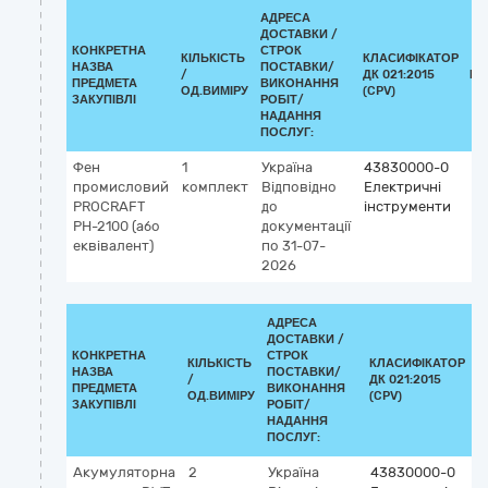
АДРЕСА
ДОСТАВКИ /
КОНКРЕТНА
СТРОК
КІЛЬКІСТЬ
КЛАСИФІКАТОР
НАЗВА
ПОСТАВКИ/
/
ДК 021:2015
КЛ
ПРЕДМЕТА
ВИКОНАННЯ
ОД.ВИМІРУ
(CPV)
ЗАКУПІВЛІ
РОБІТ/
НАДАННЯ
ПОСЛУГ:
Фен
1
Україна
43830000-0
промисловий
комплект
Відповідно
Електричні
PROCRAFT
до
інструменти
PH-2100 (або
документації
еквівалент)
по 31-07-
2026
АДРЕСА
ДОСТАВКИ /
КОНКРЕТНА
СТРОК
КІЛЬКІСТЬ
КЛАСИФІКАТОР
НАЗВА
ПОСТАВКИ/
/
ДК 021:2015
К
ПРЕДМЕТА
ВИКОНАННЯ
ОД.ВИМІРУ
(CPV)
ЗАКУПІВЛІ
РОБІТ/
НАДАННЯ
ПОСЛУГ:
Акумуляторна
2
Україна
43830000-0