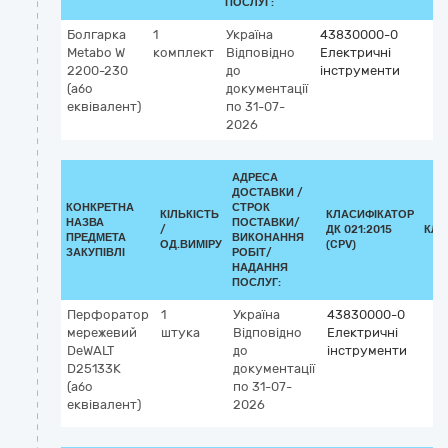
ПОСЛУГ:
Болгарка
1
Україна
43830000-0
Metabo W
комплект
Відповідно
Електричні
2200-230
до
інструменти
(або
документації
еквівалент)
по 31-07-
2026
АДРЕСА
ДОСТАВКИ /
КОНКРЕТНА
СТРОК
КІЛЬКІСТЬ
КЛАСИФІКАТОР
НАЗВА
ПОСТАВКИ/
/
ДК 021:2015
КЛА
ПРЕДМЕТА
ВИКОНАННЯ
ОД.ВИМІРУ
(CPV)
ЗАКУПІВЛІ
РОБІТ/
НАДАННЯ
ПОСЛУГ:
Перфоратор
1
Україна
43830000-0
мережевий
штука
Відповідно
Електричні
DeWALT
до
інструменти
D25133K
документації
(або
по 31-07-
еквівалент)
2026