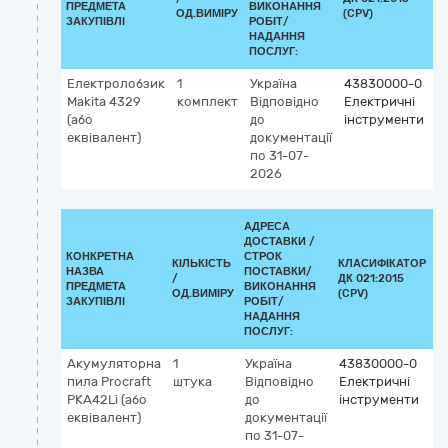
ПРЕДМЕТА
ВИКОНАННЯ
ОД.ВИМІРУ
(CPV)
ЗАКУПІВЛІ
РОБІТ/
НАДАННЯ
ПОСЛУГ:
Електролобзик
1
Україна
43830000-0
Makita 4329
комплект
Відповідно
Електричні
(або
до
інструменти
еквівалент)
документації
по 31-07-
2026
АДРЕСА
ДОСТАВКИ /
КОНКРЕТНА
СТРОК
КІЛЬКІСТЬ
КЛАСИФІКАТОР
НАЗВА
ПОСТАВКИ/
/
ДК 021:2015
К
ПРЕДМЕТА
ВИКОНАННЯ
ОД.ВИМІРУ
(CPV)
ЗАКУПІВЛІ
РОБІТ/
НАДАННЯ
ПОСЛУГ:
Акумуляторна
1
Україна
43830000-0
пила Procraft
штука
Відповідно
Електричні
PKA42Li (або
до
інструменти
еквівалент)
документації
по 31-07-