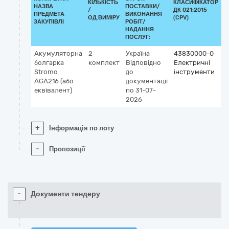
КІЛЬКІСТЬ
КЛАСИФІКАТОР
НАЗВА
ПОСТАВКИ/
/
ДК 021:2015
К
ПРЕДМЕТА
ВИКОНАННЯ
ОД.ВИМІРУ
(CPV)
ЗАКУПІВЛІ
РОБІТ/
НАДАННЯ
ПОСЛУГ:
Акумуляторна
2
Україна
43830000-0
болгарка
комплект
Відповідно
Електричні
Stromo
до
інструменти
AGA216 (або
документації
еквівалент)
по 31-07-
2026
+
Інформація по лоту
-
Пропозиції
-
Документи тендеру