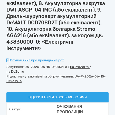
еквівалент), 8. Акумуляторна викрутка
DWT ASCP-04 IMC (або еквівалент), 9.
Дриль-шуруповерт акумуляторний
DeWALT DCD708D2T (або еквівалент),
10. Акумуляторна болгарка Stromo
AGA216 (або еквівалент). за кодом ДК:
43830000-0: «Електричні
інструменти»
Оголошення про проведення.pdf
Закупівля:
UA-2026-06-15-010031-a
/
на ProZorro
/
на DoZorro
Рядок плану закупівлі та обґрунтування:
UA-P-2026-06-15-
012379-a
ВІДКРИТІ ТОРГИ З ОСОБЛИВОСТЯМИ
ОЧІКУВАННЯ
Статус:
ПРОПОЗИЦІЙ