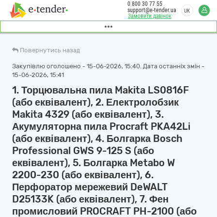
0 800 30 77 55
support@e-tender.ua
UK
Замовити дзвінок
Повернутись назад
Закупівлю оголошено - 15-06-2026, 15:40. Дата останніх змін -
15-06-2026, 15:41
1. Торцювальна пила Makita LS0816F
(або еквівалент), 2. Електролобзик
Makita 4329 (або еквівалент), 3.
Акумуляторна пила Procraft PKA42Li
(або еквівалент), 4. Болгарка Bosch
Professional GWS 9-125 S (або
еквівалент), 5. Болгарка Metabo W
2200-230 (або еквівалент), 6.
Перфоратор мережевий DeWALT
D25133K (або еквівалент), 7. Фен
промисловий PROCRAFT PH-2100 (або