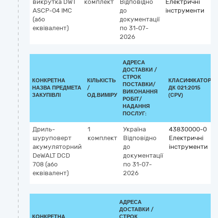
викрутка DWT
комплект
Відповідно
Електричні
ASCP-04 IMC
до
інструменти
(або
документації
еквівалент)
по 31-07-
2026
АДРЕСА
ДОСТАВКИ /
СТРОК
КОНКРЕТНА
КІЛЬКІСТЬ
КЛАСИФІКАТОР
ПОСТАВКИ/
НАЗВА ПРЕДМЕТА
/
ДК 021:2015
ВИКОНАННЯ
ЗАКУПІВЛІ
ОД.ВИМІРУ
(CPV)
РОБІТ/
НАДАННЯ
ПОСЛУГ:
Дриль-
1
Україна
43830000-0
шуруповерт
комплект
Відповідно
Електричні
акумуляторний
до
інструменти
DeWALT DCD
документації
708 (або
по 31-07-
еквівалент)
2026
АДРЕСА
ДОСТАВКИ /
КОНКРЕТНА
СТРОК