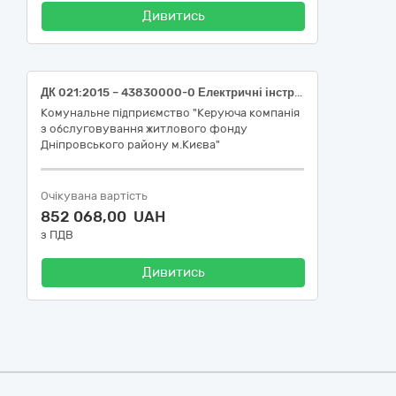
Дивитись
ДК 021:2015 – 43830000-0 Електричні інструменти (перфоратор, шуруповерт, шліфмашина, дриль, лобзик)
Комунальне підприємство "Керуюча компанія
з обслуговування житлового фонду
Дніпровського району м.Києва"
Очікувана вартість
852 068,00 UAH
з ПДВ
Дивитись