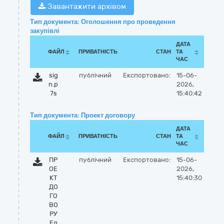
Завантажити архівом
Тип документа: Оголошення про проведення
закупівлі
ДАТА
ФАЙЛ
ПРИВАТНІСТЬ
СТАН
ТА
ЧАС
sig
публічний
Експортовано:
15-06-
n.p
2026,
7s
15:40:42
Тип документа: Проект договору
ДАТА
ФАЙЛ
ПРИВАТНІСТЬ
СТАН
ТА
ЧАС
ПР
публічний
Експортовано:
15-06-
ОЕ
2026,
КТ
15:40:30
ДО
ГО
ВО
РУ
Ел