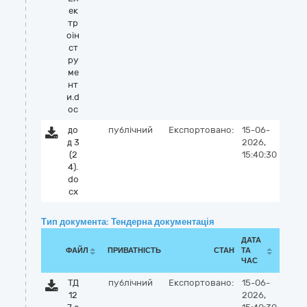
ек
тр
оін
ст
ру
ме
нт
и.d
oc
до
публічний
Експортовано:
15-06-
д 3
2026,
(2
15:40:30
4).
do
cx
Тип документа: Тендерна документація
ДАТА
ФАЙЛ
ПРИВАТНІСТЬ
СТАН
ТА
ЧАС
ТД
публічний
Експортовано:
15-06-
12
2026,