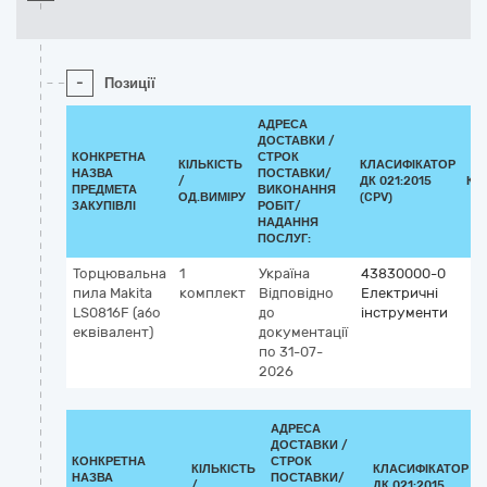
-
Позиції
АДРЕСА
ДОСТАВКИ /
КОНКРЕТНА
СТРОК
КІЛЬКІСТЬ
КЛАСИФІКАТОР
НАЗВА
ПОСТАВКИ/
/
ДК 021:2015
КЛ
ПРЕДМЕТА
ВИКОНАННЯ
ОД.ВИМІРУ
(CPV)
ЗАКУПІВЛІ
РОБІТ/
НАДАННЯ
ПОСЛУГ:
Торцювальна
1
Україна
43830000-0
пила Makita
комплект
Відповідно
Електричні
LS0816F (або
до
інструменти
еквівалент)
документації
по 31-07-
2026
АДРЕСА
ДОСТАВКИ /
КОНКРЕТНА
СТРОК
КІЛЬКІСТЬ
КЛАСИФІКАТОР
НАЗВА
ПОСТАВКИ/
/
ДК 021:2015