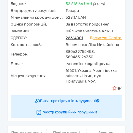
Бюджет:
52 816,66
UAH
(з ПДВ)
Вид предмету закупівлі:
Товари
Мінімальний крок аукціону:
528,17 UAH
Оцінка пропозицій:
За вартістю придбання
Замовник:
Військова частина А3160
ЄДРПОУ:
26614001
Досьє YouControl
Контактна особа:
Веремієнко Ліна Михайлівна
380639755453,
Телефон:
380463126330
E-mail:
l.veremiienko@mil.gov.ua
16601,
Україна
,
Чернігівська
Місцезнаходження:
область,
Ніжин,
вул.
Прилуцька, 96А
1
Витяг про відсутність судимості
Реєстр корупційних порушників
Період уточнень
Період подачі
Аукціон