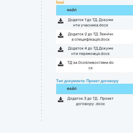
Інші
ФАЙЛ
Додаток 1 до ТД. Докуме
нти учасника.docx
Додаток 2 до ТД .Технічн
а специфікація.docx
Додаток 4 до ТД.Докуме
нти переможця.docx
ТД за Особливостями.do
cx
Тип документа: Проект договору
ФАЙЛ
Додаток 3 до ТД . Проект
договору .docx