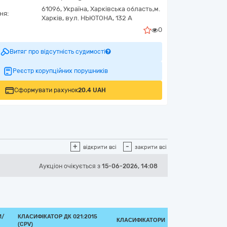
61096,
Україна
,
Харківська область,
м.
ня:
Харків,
вул. НЬЮТОНА, 132 А
0
Витяг про відсутність судимості
Реєстр корупційних порушників
Сформувати рахунок
20.4 UAH
+
-
відкрити всі
закрити всі
Аукціон
очікується
з
15-06-2026, 14:08
И/
КЛАСИФІКАТОР ДК 021:2015
КЛАСИФІКАТОРИ
(CPV)