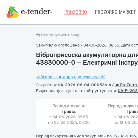
PROZORRO
PROZORRO MARKET
Повернутись назад
Закупівлю оголошено - 04-06-2026, 08:55. Дата оста
Віброприсоска акумуляторна для
43830000-0 — Електричні інстр
Оголошення про проведення.pdf
Закупівля:
UA-2026-06-04-000526-a
/
на ProZorro
Рядок плану закупівлі та обґрунтування:
UA-P-202
Період уточнень
Період подачі
Триває
Трив
з 04-06-2026, 08:55
з 04-06-202
по 09-06-2026, 00:00
по 12-06-202
Період оскарження умов закупівлі - по
09-06-2026, 