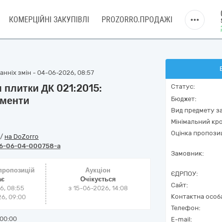
КОМЕРЦІЙНІ ЗАКУПІВЛІ
PROZORRO.ПРОДАЖІ
нніх змін - 04-06-2026, 08:57
 плитки ДК 021:2015:
Статус:
ументи
Бюджет:
Вид предмету за
Мінімальний кро
Оцінка пропозиц
/
на DoZorro
6-06-04-000758-a
Замовник:
 пропозицій
Аукціон
ЄДРПОУ:
ає
Очікується
Сайт:
6, 08:55
з
15-06-2026, 14:08
Контактна особ
6, 09:00
Телефон:
00:00
E-mail: