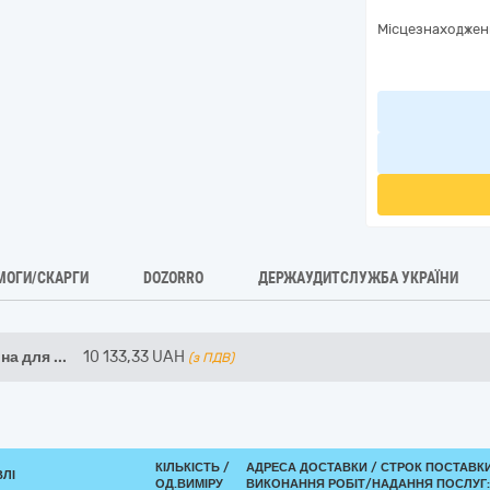
Місцезнаходжен
МОГИ/СКАРГИ
DOZORRO
ДЕРЖАУДИТСЛУЖБА УКРАЇНИ
на для
...
10 133,33
UAH
(з ПДВ)
КІЛЬКІСТЬ /
АДРЕСА ДОСТАВКИ /
СТРОК ПОСТАВК
ВЛІ
ОД.ВИМІРУ
ВИКОНАННЯ РОБІТ/НАДАННЯ ПОСЛУГ: