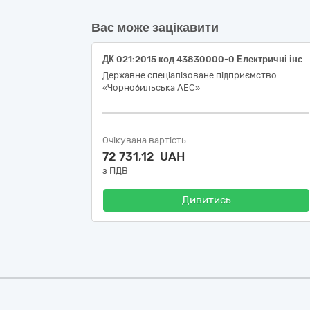
Вас може зацікавити
ДК 021:2015 код 43830000-0 Електричні інструменти (Акумуляторні перфоратори та інше)
Державне спеціалізоване підприємство
«Чорнобильська АЕС»
Очікувана вартість
72 731,12 UAH
з ПДВ
Дивитись