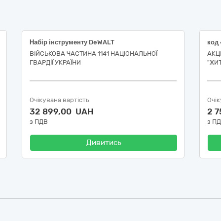
Набір інструменту DeWALT
ВІЙСЬКОВА ЧАСТИНА 1141 НАЦІОНАЛЬНОЇ
АКЦ
ГВАРДІЇ УКРАЇНИ
"ЖИ
Очікувана вартість
Очік
32 899,00 UAH
2 
з ПДВ
з П
Дивитись