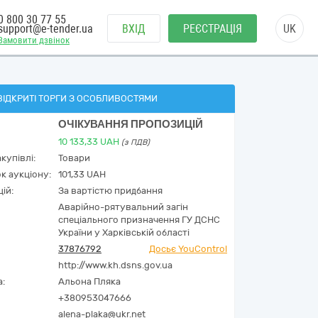
0 800 30 77 55
support@e-tender.ua
ВХІД
РЕЄСТРАЦІЯ
UK
Замовити дзвінок
ВІДКРИТІ ТОРГИ З ОСОБЛИВОСТЯМИ
ОЧІКУВАННЯ ПРОПОЗИЦІЙ
10 133,33
UAH
(з ПДВ)
купівлі:
Товари
к аукціону:
101,33 UAH
ій:
За вартістю придбання
Аварійно-рятувальний загін
спеціального призначення ГУ ДСНС
України у Харківській області
37876792
Досьє YouControl
http://www.kh.dsns.gov.ua
а:
Альона Пляка
+380953047666
alena-plaka@ukr.net