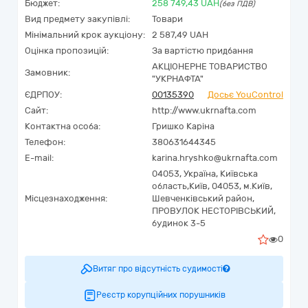
Бюджет:
258 749,43
UAH
(без ПДВ)
Вид предмету закупівлі:
Товари
Мінімальний крок аукціону:
2 587,49 UAH
Оцінка пропозицій:
За вартістю придбання
АКЦІОНЕРНЕ ТОВАРИСТВО
Замовник:
"УКPНAФТА"
ЄДРПОУ:
00135390
Досьє YouControl
Сайт:
http://www.ukrnafta.com
Контактна особа:
Гришко Каріна
Телефон:
380631644345
E-mail:
karina.hryshko@ukrnafta.com
04053,
Україна
,
Київська
область,
Київ,
04053, м.Київ,
Місцезнаходження:
Шевченківський район,
ПРОВУЛОК НЕСТОРІВСЬКИЙ,
будинок 3-5
0
Витяг про відсутність судимості
Реєстр корупційних порушників