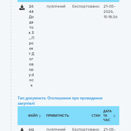
26
публічний
Експортовано:
21-05-
44
2026,
До
15:18:26
да
то
к 3
_П
ро
єк
т Д
ог
ов
ор
у.d
oc
x
Тип документа: Оголошення про проведення
закупівлі
ДАТА
ФАЙЛ
ПРИВАТНІСТЬ
СТАН
ТА
ЧАС
sig
публічний
Експортовано:
21-05-