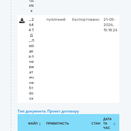
ТД.
xls
x
_2
публічний
Експортовано:
21-05-
64
2026,
4 Т
15:18:26
Д
_Л
ебі
дк
а п
не
вм
ат
ич
на
5т.
do
cx
Тип документа: Проект договору
ДАТА
ФАЙЛ
ПРИВАТНІСТЬ
СТАН
ТА
ЧАС