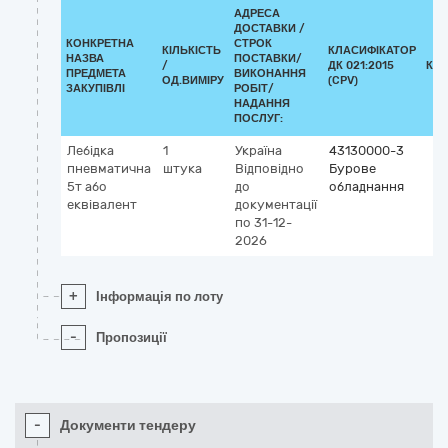
АДРЕСА
ДОСТАВКИ /
КОНКРЕТНА
СТРОК
КІЛЬКІСТЬ
КЛАСИФІКАТОР
НАЗВА
ПОСТАВКИ/
/
ДК 021:2015
КЛ
ПРЕДМЕТА
ВИКОНАННЯ
ОД.ВИМІРУ
(CPV)
ЗАКУПІВЛІ
РОБІТ/
НАДАННЯ
ПОСЛУГ:
Лебідка
1
Україна
43130000-3
пневматична
штука
Відповідно
Бурове
5т або
до
обладнання
еквівалент
документації
по 31-12-
2026
+
Інформація по лоту
-
Пропозиції
-
Документи тендеру