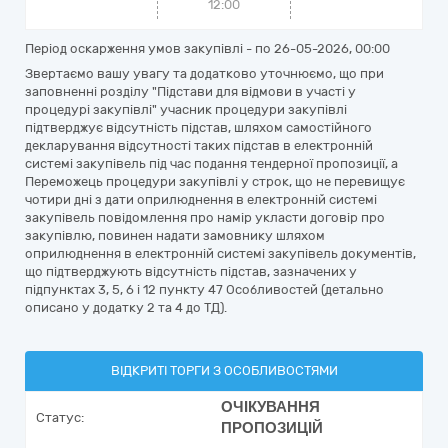
12:00
Період оскарження умов закупівлі - по
26-05-2026, 00:00
Звертаємо вашу увагу та додатково уточнюємо, що при
заповненні розділу "Підстави для відмови в участі у
процедурі закупівлі" учасник процедури закупівлі
підтверджує відсутність підстав, шляхом самостійного
декларування відсутності таких підстав в електронній
системі закупівель під час подання тендерної пропозиції, а
Переможець процедури закупівлі у строк, що не перевищує
чотири дні з дати оприлюднення в електронній системі
закупівель повідомлення про намір укласти договір про
закупівлю, повинен надати замовнику шляхом
оприлюднення в електронній системі закупівель документів,
що підтверджують відсутність підстав, зазначених у
підпунктах 3, 5, 6 і 12 пункту 47 Особливостей (детально
описано у додатку 2 та 4 до ТД).
ВІДКРИТІ ТОРГИ З ОСОБЛИВОСТЯМИ
ОЧІКУВАННЯ
Статус:
ПРОПОЗИЦІЙ