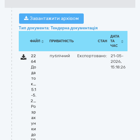
Завантажити архівом
Тип документа: Тендерна документація
ДАТА
ФАЙЛ
ПРИВАТНІСТЬ
СТАН
ТА
ЧАС
22
публічний
Експортовано:
21-05-
64
2026,
До
15:18:26
да
то
к_
5.1
-5.
2_
Ро
зр
ах
ун
ки
до