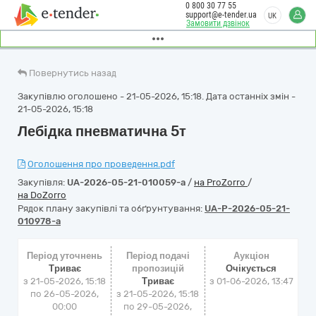
0 800 30 77 55
support@e-tender.ua
UK
Замовити дзвінок
Повернутись назад
Закупівлю оголошено - 21-05-2026, 15:18. Дата останніх змін -
21-05-2026, 15:18
Лебідка пневматична 5т
Оголошення про проведення.pdf
Закупівля:
UA-2026-05-21-010059-a
/
на ProZorro
/
на DoZorro
Рядок плану закупівлі та обґрунтування:
UA-P-2026-05-21-
010978-a
Період уточнень
Період подачі
Аукціон
Триває
пропозицій
Очікується
з 21-05-2026, 15:18
Триває
з
01-06-2026, 13:47
по 26-05-2026,
з 21-05-2026, 15:18
00:00
по 29-05-2026,