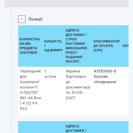
-
Позиції
АДРЕСА
ДОСТАВКИ /
КОНКРЕТНА
СТРОК
КІЛЬКІСТЬ
КЛАСИФІКАТОР
НАЗВА
ПОСТАВКИ/
/
ДК 021:2015
КЛАС
ПРЕДМЕТА
ВИКОНАННЯ
ОД.ВИМІРУ
(CPV)
ЗАКУПІВЛІ
РОБІТ/
НАДАННЯ
ПОСЛУГ:
Перехідник
1
Україна
43130000-3
для
штука
Відповідно
Бурове
бурильної
до
обладнання
колони П
документації
З-122/121
по 31-03-
(NC-46 Box
2027
/ 4 1/2 FH
Pin)
АДРЕСА
ДОСТАВКИ /