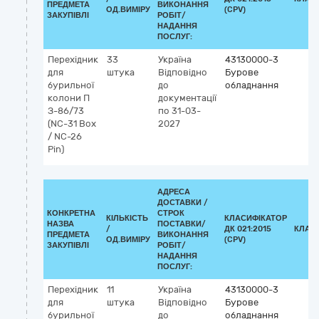
ПРЕДМЕТА
ВИКОНАННЯ
ОД.ВИМІРУ
(CPV)
ЗАКУПІВЛІ
РОБІТ/
НАДАННЯ
ПОСЛУГ:
Перехідник
33
Україна
43130000-3
для
штука
Відповідно
Бурове
бурильної
до
обладнання
колони П
документації
З-86/73
по 31-03-
(NC-31 Box
2027
/ NC-26
Pin)
АДРЕСА
ДОСТАВКИ /
КОНКРЕТНА
СТРОК
КІЛЬКІСТЬ
КЛАСИФІКАТОР
НАЗВА
ПОСТАВКИ/
/
ДК 021:2015
КЛАС
ПРЕДМЕТА
ВИКОНАННЯ
ОД.ВИМІРУ
(CPV)
ЗАКУПІВЛІ
РОБІТ/
НАДАННЯ
ПОСЛУГ:
Перехідник
11
Україна
43130000-3
для
штука
Відповідно
Бурове
бурильної
до
обладнання