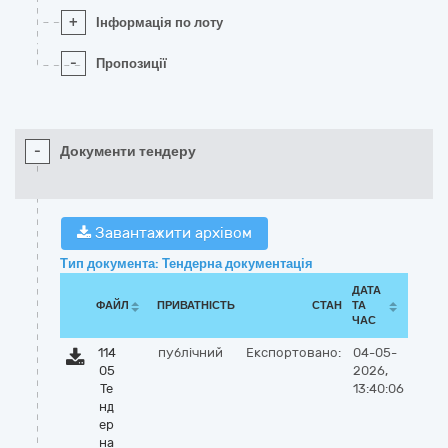
+
Інформація по лоту
-
Пропозиції
-
Документи тендеру
Завантажити архівом
Тип документа: Тендерна документація
ДАТА
ФАЙЛ
ПРИВАТНІСТЬ
СТАН
ТА
ЧАС
114
публічний
Експортовано:
04-05-
05
2026,
Те
13:40:06
нд
ер
на