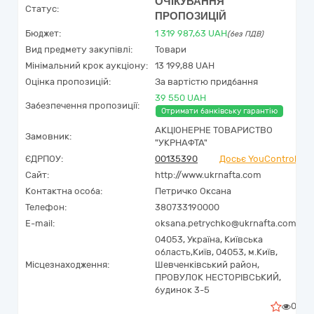
ОЧІКУВАННЯ
Статус:
ПРОПОЗИЦІЙ
Бюджет:
1 319 987,63
UAH
(без ПДВ)
Вид предмету закупівлі:
Товари
Мінімальний крок аукціону:
13 199,88 UAH
Оцінка пропозицій:
За вартістю придбання
39 550 UAH
Забезпечення пропозиції:
Отримати банківську гарантію
АКЦІОНЕРНЕ ТОВАРИСТВО
Замовник:
"УКPНAФТА"
ЄДРПОУ:
00135390
Досьє YouControl
Сайт:
http://www.ukrnafta.com
Контактна особа:
Петричко Оксана
Телефон:
380733190000
E-mail:
oksana.petrychko@ukrnafta.com
04053,
Україна
,
Київська
область,
Київ,
04053, м.Київ,
Місцезнаходження:
Шевченківський район,
ПРОВУЛОК НЕСТОРІВСЬКИЙ,
будинок 3-5
0