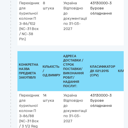
Перехідник
8
Україна
43130000-3
для
штука
Відповідно
Бурове
бурильної
до
обладнання
колони П
документації
З-86/102
по 31-03-
(NC-31 Box
2027
/ NC-38
Pin)
АДРЕСА
ДОСТАВКИ /
КОНКРЕТНА
СТРОК
КІЛЬКІСТЬ
КЛАСИФІКАТОР
НАЗВА
ПОСТАВКИ/
/
ДК 021:2015
КЛАС
ПРЕДМЕТА
ВИКОНАННЯ
ОД.ВИМІРУ
(CPV)
ЗАКУПІВЛІ
РОБІТ/
НАДАННЯ
ПОСЛУГ:
Перехідник
14
Україна
43130000-3
для
штука
Відповідно
Бурове
бурильної
до
обладнання
колони П
документації
З-86/88
по 31-03-
(NC-31 Box
2027
/ 3 1/2 Reg