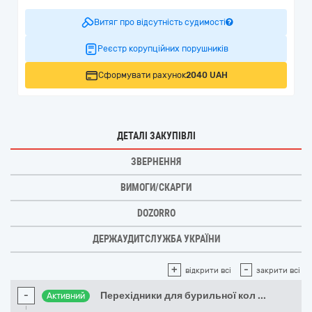
Витяг про відсутність судимості
Реєстр корупційних порушників
Сформувати рахунок
2040 UAH
ДЕТАЛІ ЗАКУПІВЛІ
ЗВЕРНЕННЯ
ВИМОГИ/СКАРГИ
DOZORRO
ДЕРЖАУДИТСЛУЖБА УКРАЇНИ
+
-
відкрити всі
закрити всі
-
Перехідники для бурильної кол
...
Активний