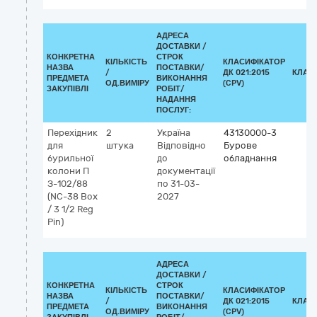
АДРЕСА
ДОСТАВКИ /
КОНКРЕТНА
СТРОК
КІЛЬКІСТЬ
КЛАСИФІКАТОР
НАЗВА
ПОСТАВКИ/
/
ДК 021:2015
КЛАС
ПРЕДМЕТА
ВИКОНАННЯ
ОД.ВИМІРУ
(CPV)
ЗАКУПІВЛІ
РОБІТ/
НАДАННЯ
ПОСЛУГ:
Перехідник
2
Україна
43130000-3
для
штука
Відповідно
Бурове
бурильної
до
обладнання
колони П
документації
З-102/88
по 31-03-
(NC-38 Box
2027
/ 3 1/2 Reg
Pin)
АДРЕСА
ДОСТАВКИ /
КОНКРЕТНА
СТРОК
КІЛЬКІСТЬ
КЛАСИФІКАТОР
НАЗВА
ПОСТАВКИ/
/
ДК 021:2015
КЛАС
ПРЕДМЕТА
ВИКОНАННЯ
ОД.ВИМІРУ
(CPV)