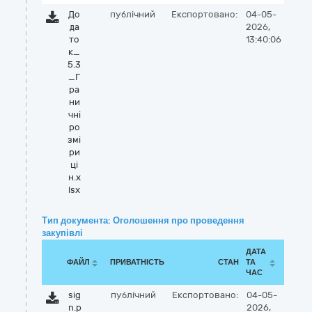
До
публічний
Експортовано:
04-05-
да
2026,
то
13:40:06
к_
5.3
_Г
ра
ни
чні
ро
змі
ри
ці
н.x
lsx
Тип документа: Оголошення про проведення
закупівлі
ДАТА
ФАЙЛ
ПРИВАТНІСТЬ
СТАН
ТА
ЧАС
sig
публічний
Експортовано:
04-05-
n.p
2026,