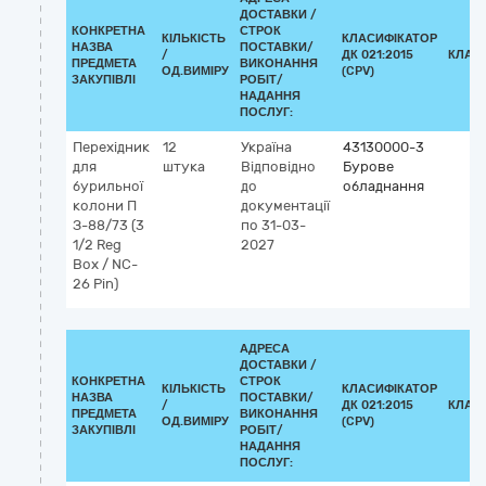
ДОСТАВКИ /
КОНКРЕТНА
СТРОК
КІЛЬКІСТЬ
КЛАСИФІКАТОР
НАЗВА
ПОСТАВКИ/
/
ДК 021:2015
КЛАС
ПРЕДМЕТА
ВИКОНАННЯ
ОД.ВИМІРУ
(CPV)
ЗАКУПІВЛІ
РОБІТ/
НАДАННЯ
ПОСЛУГ:
Перехідник
12
Україна
43130000-3
для
штука
Відповідно
Бурове
бурильної
до
обладнання
колони П
документації
З-88/73 (3
по 31-03-
1/2 Reg
2027
Box / NC-
26 Pin)
АДРЕСА
ДОСТАВКИ /
КОНКРЕТНА
СТРОК
КІЛЬКІСТЬ
КЛАСИФІКАТОР
НАЗВА
ПОСТАВКИ/
/
ДК 021:2015
КЛАС
ПРЕДМЕТА
ВИКОНАННЯ
ОД.ВИМІРУ
(CPV)
ЗАКУПІВЛІ
РОБІТ/
НАДАННЯ
ПОСЛУГ: