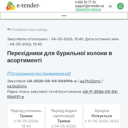
0 800 30 77 55
support@e-tender.ua
UK
Замовити дзвінок
Повернутись назад
Закупівлю оголошено - 04-05-2026, 13:40. Дата останніх змін
- 04-05-2026, 13:40
Перехідники для бурильної колони в
асортименті
Оголошення про проведення.pdf
Закупівля:
UA-2026-05-04-006996-a
/
на ProZorro
/
на DoZorro
Рядок плану закупівлі та обґрунтування:
UA-P-2026-05-04-
006117-a
Період уточнень
Період подачі
Аукціон
Триває
пропозицій
Очікується
з 04-05-2026,
Триває
з
19-05-2026, 14:52
13:40
з 04-05-2026,