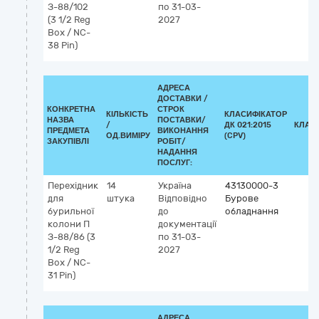
З-88/102
по 31-03-
(3 1/2 Reg
2027
Box / NC-
38 Pin)
АДРЕСА
ДОСТАВКИ /
КОНКРЕТНА
СТРОК
КІЛЬКІСТЬ
КЛАСИФІКАТОР
НАЗВА
ПОСТАВКИ/
/
ДК 021:2015
КЛАС
ПРЕДМЕТА
ВИКОНАННЯ
ОД.ВИМІРУ
(CPV)
ЗАКУПІВЛІ
РОБІТ/
НАДАННЯ
ПОСЛУГ:
Перехідник
14
Україна
43130000-3
для
штука
Відповідно
Бурове
бурильної
до
обладнання
колони П
документації
З-88/86 (3
по 31-03-
1/2 Reg
2027
Box / NC-
31 Pin)
АДРЕСА