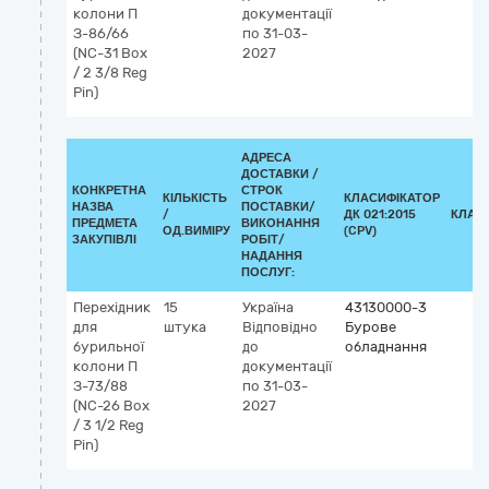
колони П
документації
З-86/66
по 31-03-
(NC-31 Box
2027
/ 2 3/8 Reg
Pin)
АДРЕСА
ДОСТАВКИ /
КОНКРЕТНА
СТРОК
КІЛЬКІСТЬ
КЛАСИФІКАТОР
НАЗВА
ПОСТАВКИ/
/
ДК 021:2015
КЛАС
ПРЕДМЕТА
ВИКОНАННЯ
ОД.ВИМІРУ
(CPV)
ЗАКУПІВЛІ
РОБІТ/
НАДАННЯ
ПОСЛУГ:
Перехідник
15
Україна
43130000-3
для
штука
Відповідно
Бурове
бурильної
до
обладнання
колони П
документації
З-73/88
по 31-03-
(NC-26 Box
2027
/ 3 1/2 Reg
Pin)