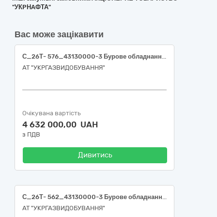
"УКPНAФТА"
Вас може зацікавити
С_26Т- 576_43130000-3 Бурове обладнання (Локатори стрільбові)
АТ "УКРГАЗВИДОБУВАННЯ"
Очікувана вартість
4 632 000,00 UAH
з ПДВ
Дивитись
С_26Т- 562_43130000-3 Бурове обладнання (Вантажі)
АТ "УКРГАЗВИДОБУВАННЯ"