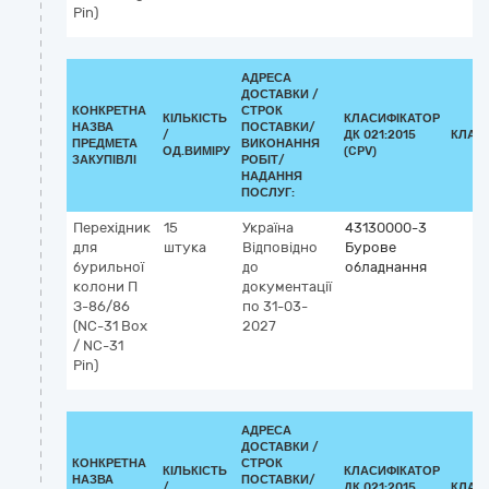
Pin)
АДРЕСА
ДОСТАВКИ /
КОНКРЕТНА
СТРОК
КІЛЬКІСТЬ
КЛАСИФІКАТОР
НАЗВА
ПОСТАВКИ/
/
ДК 021:2015
КЛАС
ПРЕДМЕТА
ВИКОНАННЯ
ОД.ВИМІРУ
(CPV)
ЗАКУПІВЛІ
РОБІТ/
НАДАННЯ
ПОСЛУГ:
Перехідник
15
Україна
43130000-3
для
штука
Відповідно
Бурове
бурильної
до
обладнання
колони П
документації
З-86/86
по 31-03-
(NC-31 Box
2027
/ NC-31
Pin)
АДРЕСА
ДОСТАВКИ /
КОНКРЕТНА
СТРОК
КІЛЬКІСТЬ
КЛАСИФІКАТОР
НАЗВА
ПОСТАВКИ/
/
ДК 021:2015
КЛАС