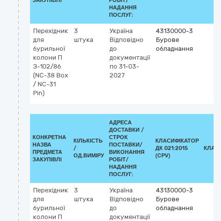
ЗАКУПІВЛІ
РОБІТ/
НАДАННЯ
ПОСЛУГ:
Перехідник
3
Україна
43130000-3
для
штука
Відповідно
Бурове
бурильної
до
обладнання
колони П
документації
З-102/86
по 31-03-
(NC-38 Box
2027
/ NC-31
Pin)
АДРЕСА
ДОСТАВКИ /
КОНКРЕТНА
СТРОК
КІЛЬКІСТЬ
КЛАСИФІКАТОР
НАЗВА
ПОСТАВКИ/
/
ДК 021:2015
КЛАС
ПРЕДМЕТА
ВИКОНАННЯ
ОД.ВИМІРУ
(CPV)
ЗАКУПІВЛІ
РОБІТ/
НАДАННЯ
ПОСЛУГ:
Перехідник
3
Україна
43130000-3
для
штука
Відповідно
Бурове
бурильної
до
обладнання
колони П
документації