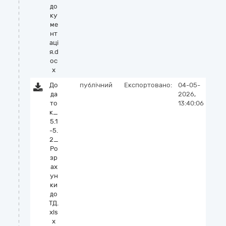
до
ку
ме
нт
аці
я.d
oc
x
До
публічний
Експортовано:
04-05-
да
2026,
то
13:40:06
к_
5.1
-5.
2_
Ро
зр
ах
ун
ки
до
ТД.
xls
x