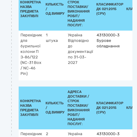
КОНКРЕТНА
СТРОК
КІЛЬКІСТЬ
КЛАСИФІКАТОР
НАЗВА
ПОСТАВКИ/
/
ДК 021:2015
КЛАС
ПРЕДМЕТА
ВИКОНАННЯ
ОД.ВИМІРУ
(CPV)
ЗАКУПІВЛІ
РОБІТ/
НАДАННЯ
ПОСЛУГ:
Перехідник
1
Україна
43130000-3
для
штука
Відповідно
Бурове
бурильної
до
обладнання
колони П
документації
З-86/122
по 31-03-
(NC-31 Box
2027
/ NC-46
Pin)
АДРЕСА
ДОСТАВКИ /
КОНКРЕТНА
СТРОК
КІЛЬКІСТЬ
КЛАСИФІКАТОР
НАЗВА
ПОСТАВКИ/
/
ДК 021:2015
КЛАС
ПРЕДМЕТА
ВИКОНАННЯ
ОД.ВИМІРУ
(CPV)
ЗАКУПІВЛІ
РОБІТ/
НАДАННЯ
ПОСЛУГ:
Перехідник
2
Україна
43130000-3