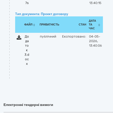
7s
13:40:15
Тип документа: Проект договору
ДАТА
ФАЙЛ
ПРИВАТНІСТЬ
СТАН
ТА
ЧАС
До
публічний
Експортовано:
04-05-
да
2026,
то
13:40:06
к
3.d
oc
x
Електронні тендерні вимоги