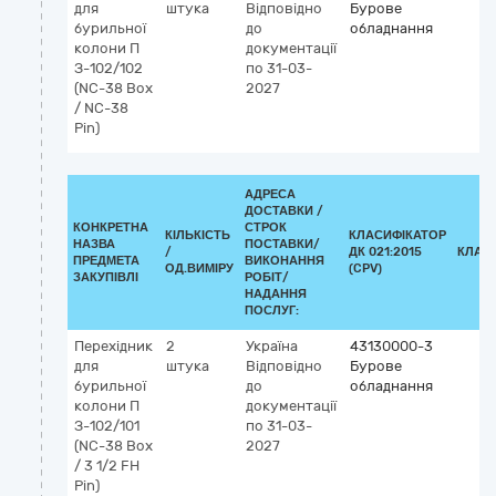
для
штука
Відповідно
Бурове
бурильної
до
обладнання
колони П
документації
З-102/102
по 31-03-
(NC-38 Box
2027
/ NC-38
Pin)
АДРЕСА
ДОСТАВКИ /
КОНКРЕТНА
СТРОК
КІЛЬКІСТЬ
КЛАСИФІКАТОР
НАЗВА
ПОСТАВКИ/
/
ДК 021:2015
КЛАС
ПРЕДМЕТА
ВИКОНАННЯ
ОД.ВИМІРУ
(CPV)
ЗАКУПІВЛІ
РОБІТ/
НАДАННЯ
ПОСЛУГ:
Перехідник
2
Україна
43130000-3
для
штука
Відповідно
Бурове
бурильної
до
обладнання
колони П
документації
З-102/101
по 31-03-
(NC-38 Box
2027
/ 3 1/2 FH
Pin)