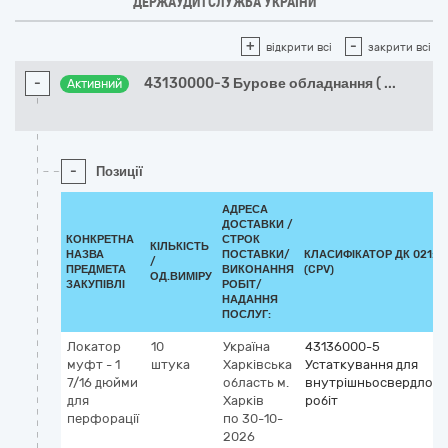
ДЕРЖАУДИТСЛУЖБА УКРАЇНИ
+
-
відкрити всі
закрити всі
-
43130000-3 Бурове обладнання (
...
Активний
-
Позиції
АДРЕСА
ДОСТАВКИ /
КОНКРЕТНА
СТРОК
КІЛЬКІСТЬ
НАЗВА
ПОСТАВКИ/
КЛАСИФІКАТОР ДК 021:20
/
ПРЕДМЕТА
ВИКОНАННЯ
(CPV)
ОД.ВИМІРУ
ЗАКУПІВЛІ
РОБІТ/
НАДАННЯ
ПОСЛУГ:
Локатор
10
Україна
43136000-5
муфт - 1
штука
Харківська
Устаткування для
7/16 дюйми
область
м.
внутрішньосвердлов
для
Харків
робіт
перфорації
по 30-10-
2026