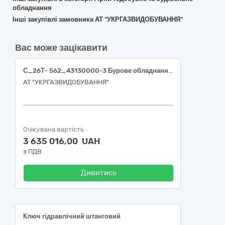
обладнання
Інші закупівлі замовника АТ "УКРГАЗВИДОБУВАННЯ"
Вас може зацікавити
С_26Т- 562_43130000-3 Бурове обладнання (Вантажі)
АТ "УКРГАЗВИДОБУВАННЯ"
Очікувана вартість
3 635 016,00 UAH
з ПДВ
Дивитись
Ключ гідравлічний штанговий