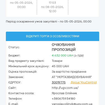
по 05-05-2026,
17:53
00:00
по 08-05-2026,
12:00
Період оскарження умов закупівлі - по
05-05-2026, 00:00
ВІДКРИТІ ТОРГИ З ОСОБЛИВОСТЯМИ
ОЧІКУВАННЯ
Статус:
ПРОПОЗИЦІЙ
Бюджет:
4 632 000
UAH
(з ПДВ)
Вид предмету закупівлі:
Товари
Мінімальний крок аукціону:
45 000 UAH
Оцінка пропозицій:
За вартістю придбання
Замовник:
АТ "УКРГАЗВИДОБУВАННЯ"
ЄДРПОУ:
30019775
Досьє YouControl
Сайт:
http://ugv.com.ua/
Контактна особа:
Ярослав Олійник
Телефон:
+380675934180
E-mail:
yaroslav.oliinyk@ugv.com.ua