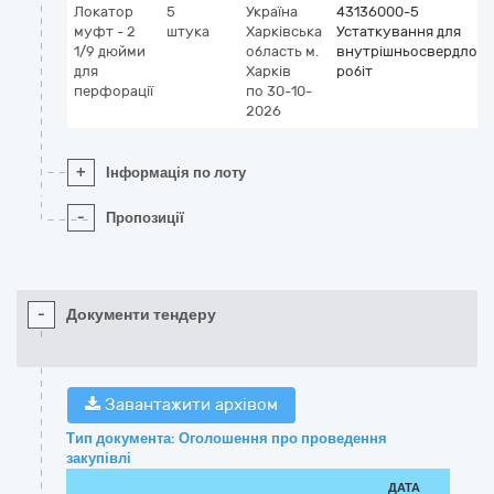
Локатор
5
Україна
43136000-5
муфт - 2
штука
Харківська
Устаткування для
1/9 дюйми
область
м.
внутрішньосвердлов
для
Харків
робіт
перфорації
по 30-10-
2026
+
Інформація по лоту
-
Пропозиції
-
Документи тендеру
Завантажити архівом
Тип документа: Оголошення про проведення
закупівлі
ДАТА