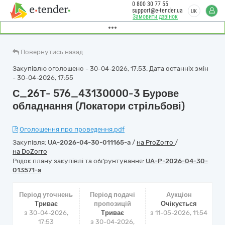
0 800 30 77 55
support@e-tender.ua
UK
Замовити дзвінок
Повернутись назад
Закупівлю оголошено - 30-04-2026, 17:53. Дата останніх змін
- 30-04-2026, 17:55
С_26Т- 576_43130000-3 Бурове
обладнання (Локатори стрільбові)
Оголошення про проведення.pdf
Закупівля:
UA-2026-04-30-011165-a
/
на ProZorro
/
на DoZorro
Рядок плану закупівлі та обґрунтування:
UA-P-2026-04-30-
013571-a
Період уточнень
Період подачі
Аукціон
Триває
пропозицій
Очікується
з 30-04-2026,
Триває
з
11-05-2026, 11:54
17:53
з 30-04-2026,