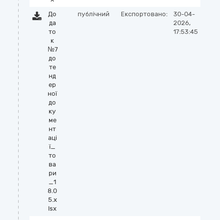
До
публічний
Експортовано:
30-04-
да
2026,
то
17:53:45
к
№7
до
те
нд
ер
ної
до
ку
ме
нт
аці
ї_
то
ва
ри
_1
8.0
5.x
lsx