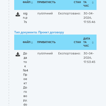
ФАЙЛ
ПРИВАТНІСТЬ
СТАН
ТА
ЧАС
sig
публічний
Експортовано:
30-04-
n.p
2026,
7s
17:55:46
Тип документа: Проект договору
ДАТА
ФАЙЛ
ПРИВАТНІСТЬ
СТАН
ТА
ЧАС
До
публічний
Експортовано:
30-04-
да
2026,
то
17:53:45
к
№4
Пр
ое
кт
До
го
во
ру.
do