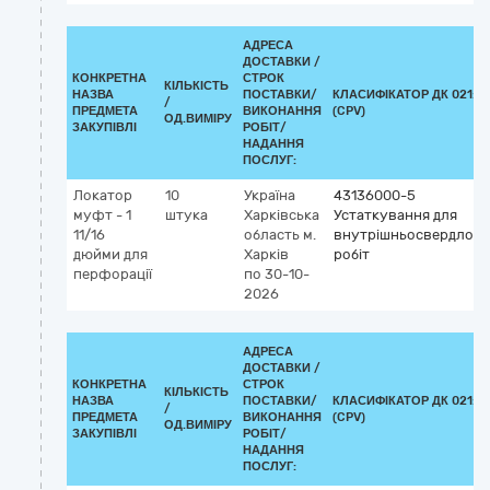
АДРЕСА
ДОСТАВКИ /
КОНКРЕТНА
СТРОК
КІЛЬКІСТЬ
НАЗВА
ПОСТАВКИ/
КЛАСИФІКАТОР ДК 021:20
/
ПРЕДМЕТА
ВИКОНАННЯ
(CPV)
ОД.ВИМІРУ
ЗАКУПІВЛІ
РОБІТ/
НАДАННЯ
ПОСЛУГ:
Локатор
10
Україна
43136000-5
муфт - 1
штука
Харківська
Устаткування для
11/16
область
м.
внутрішньосвердлов
дюйми для
Харків
робіт
перфорації
по 30-10-
2026
АДРЕСА
ДОСТАВКИ /
КОНКРЕТНА
СТРОК
КІЛЬКІСТЬ
НАЗВА
ПОСТАВКИ/
КЛАСИФІКАТОР ДК 021:20
/
ПРЕДМЕТА
ВИКОНАННЯ
(CPV)
ОД.ВИМІРУ
ЗАКУПІВЛІ
РОБІТ/
НАДАННЯ
ПОСЛУГ: