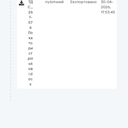
ТД
публічний
Експортовано:
30-04-
С_
2026,
26
17:53:45
Т-
57
6
Ло
ка
то
ри
ст
ріл
ьб
ов
і.d
oc
x