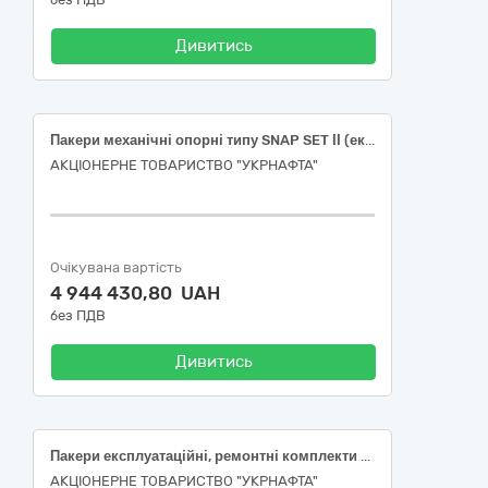
Дивитись
Пакери механічні опорні типу SNAP SET ІІ (експлуатаційні) з ремкомплектами
АКЦІОНЕРНЕ ТОВАРИСТВО "УКPНAФТА"
Очікувана вартість
4 944 430,80 UAH
без ПДВ
Дивитись
Пакери експлуатаційні, ремонтні комплекти до пакерів
АКЦІОНЕРНЕ ТОВАРИСТВО "УКPНAФТА"