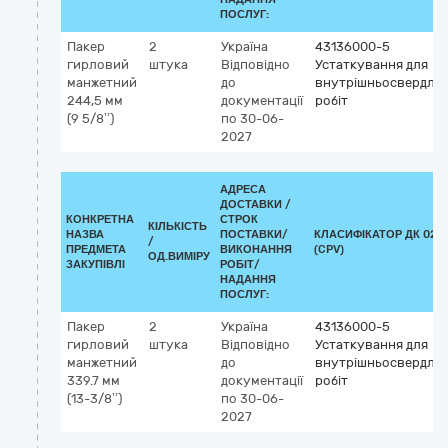
ПОСЛУГ:
Пакер
2
Україна
43136000-5
гирловий
штука
Відповідно
Устаткування для
манжетний
до
внутрішньосвердло
244,5 мм
документації
робіт
(9 5/8’’)
по 30-06-
2027
АДРЕСА
ДОСТАВКИ /
КОНКРЕТНА
СТРОК
КІЛЬКІСТЬ
НАЗВА
ПОСТАВКИ/
КЛАСИФІКАТОР ДК 021:
/
ПРЕДМЕТА
ВИКОНАННЯ
(CPV)
ОД.ВИМІРУ
ЗАКУПІВЛІ
РОБІТ/
НАДАННЯ
ПОСЛУГ:
Пакер
2
Україна
43136000-5
гирловий
штука
Відповідно
Устаткування для
манжетний
до
внутрішньосвердло
339.7 мм
документації
робіт
(13-3/8’’)
по 30-06-
2027