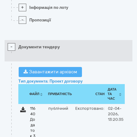
+
Інформація по лоту
-
Пропозиції
-
Документи тендеру
Завантажити архівом
Тип документа: Проект договору
ДАТА
ФАЙЛ
ПРИВАТНІСТЬ
СТАН
ТА
ЧАС
116
публічний
Експортовано:
02-04-
40
2026,
До
13:20:35
да
то
к 3