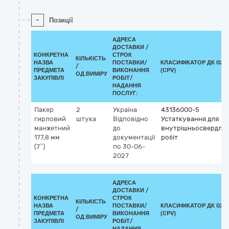
-
Позиції
АДРЕСА
ДОСТАВКИ /
КОНКРЕТНА
СТРОК
КІЛЬКІСТЬ
НАЗВА
ПОСТАВКИ/
КЛАСИФІКАТОР ДК 021:
/
ПРЕДМЕТА
ВИКОНАННЯ
(CPV)
ОД.ВИМІРУ
ЗАКУПІВЛІ
РОБІТ/
НАДАННЯ
ПОСЛУГ:
Пакер
2
Україна
43136000-5
гирловий
штука
Відповідно
Устаткування для
манжетний
до
внутрішньосвердло
177,8 мм
документації
робіт
(7’’)
по 30-06-
2027
АДРЕСА
ДОСТАВКИ /
КОНКРЕТНА
СТРОК
КІЛЬКІСТЬ
НАЗВА
ПОСТАВКИ/
КЛАСИФІКАТОР ДК 021:
/
ПРЕДМЕТА
ВИКОНАННЯ
(CPV)
ОД.ВИМІРУ
ЗАКУПІВЛІ
РОБІТ/
НАДАННЯ