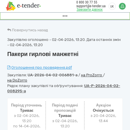
0 800 30 77 55
support@e-tender.ua
UK
Замовити дзвінок
Повернутись назад
Закупівлю оголошено - 02-04-2026, 13:20. Дата останніх змін
- 02-04-2026, 13:20
Пакери гирлові манжетні
Оголошення про проведення.pdf
Закупівля:
UA-2026-04-02-006881-a
/
на ProZorro
/
на DoZorro
Рядок плану закупівлі та обґрунтування:
UA-P-2026-04-02-
008295-a
Період уточнень
Період подачі
Аукціон
Триває
пропозицій
Очікується
з 02-04-2026,
Триває
з
20-04-2026,
13:20
з 02-04-2026,
13:44
по 14-04-2026,
13:20