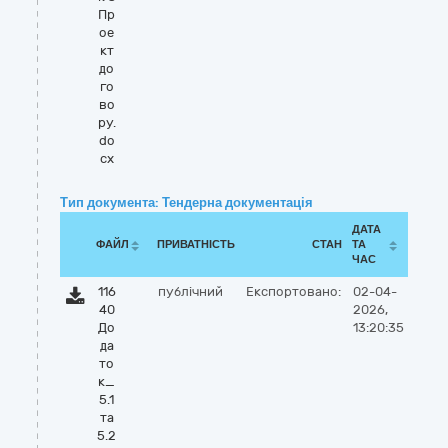
Пр
ое
кт
до
го
во
ру.
do
cx
Тип документа: Тендерна документація
ДАТА
ФАЙЛ
ПРИВАТНІСТЬ
СТАН
ТА
ЧАС
116
публічний
Експортовано:
02-04-
40
2026,
До
13:20:35
да
то
к_
5.1
та
5.2