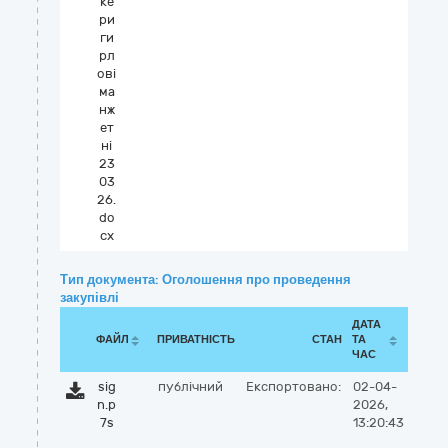
ке
ри
ги
рл
ові
ма
нж
ет
ні
23
03
26.
do
cx
Тип документа: Оголошення про проведення
закупівлі
ДАТА
ФАЙЛ
ПРИВАТНІСТЬ
СТАН
ТА
ЧАС
sig
публічний
Експортовано:
02-04-
n.p
2026,
7s
13:20:43