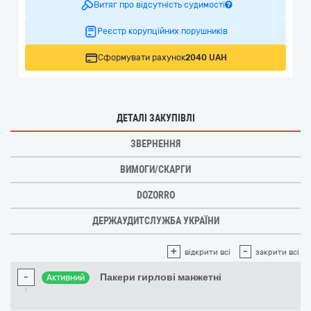
Витяг про відсутність судимості
Реєстр корупційних порушників
Сформувати рахунок
2040 UAH
ДЕТАЛІ ЗАКУПІВЛІ
ЗВЕРНЕННЯ
ВИМОГИ/СКАРГИ
DOZORRO
ДЕРЖАУДИТСЛУЖБА УКРАЇНИ
+
-
відкрити всі
закрити всі
-
Пакери гирлові манжетні
Активний