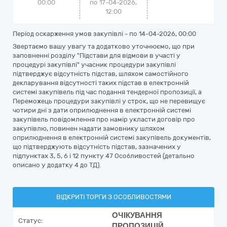
00:00
по 17-04-2026,
12:00
Період оскарження умов закупівлі - по
14-04-2026, 00:00
Звертаємо вашу увагу та додатково уточнюємо, що при
заповненні розділу "Підстави для відмови в участі у
процедурі закупівлі" учасник процедури закупівлі
підтверджує відсутність підстав, шляхом самостійного
декларування відсутності таких підстав в електронній
системі закупівель під час подання тендерної пропозиції, а
Переможець процедури закупівлі у строк, що не перевищує
чотири дні з дати оприлюднення в електронній системі
закупівель повідомлення про намір укласти договір про
закупівлю, повинен надати замовнику шляхом
оприлюднення в електронній системі закупівель документів,
що підтверджують відсутність підстав, зазначених у
підпунктах 3, 5, 6 і 12 пункту 47 Особливостей (детально
описано у додатку 4 до ТД).
ВІДКРИТІ ТОРГИ З ОСОБЛИВОСТЯМИ
ОЧІКУВАННЯ
Статус:
ПРОПОЗИЦІЙ