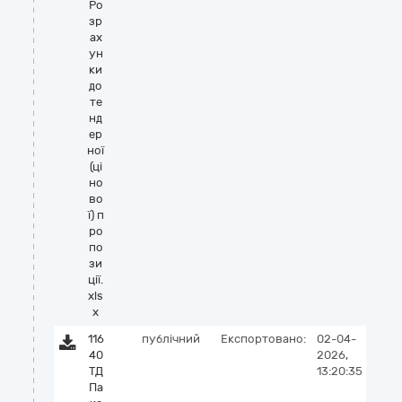
Ро
зр
ах
ун
ки
до
те
нд
ер
ної
(ці
но
во
ї) п
ро
по
зи
ції.
xls
x
116
публічний
Експортовано:
02-04-
40
2026,
ТД
13:20:35
Па