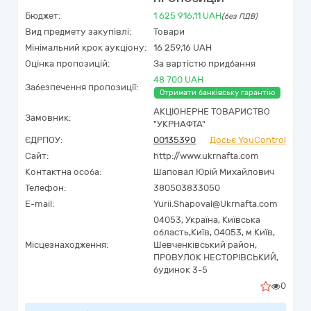
Бюджет:
1 625 916,11
UAH
(без ПДВ)
Вид предмету закупівлі:
Товари
Мінімальний крок аукціону:
16 259,16 UAH
Оцінка пропозицій:
За вартістю придбання
48 700 UAH
Забезпечення пропозиції:
Отримати банківську гарантію
АКЦІОНЕРНЕ ТОВАРИСТВО
Замовник:
"УКPНAФТА"
ЄДРПОУ:
00135390
Досьє YouControl
Сайт:
http://www.ukrnafta.com
Контактна особа:
Шаповал Юрій Михайлович
Телефон:
380503833050
E-mail:
Yurii.Shapoval@Ukrnafta.com
04053,
Україна
,
Київська
область,
Київ,
04053, м.Київ,
Місцезнаходження:
Шевченківський район,
ПРОВУЛОК НЕСТОРІВСЬКИЙ,
будинок 3-5
0