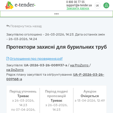
0 800 30 77 55
support@e-tender.ua
UK
Замовити дзвінок
Повернутись назад
Закупівлю оголошено - 26-03-2026, 14:23. Дата останніх змін
- 26-03-2026, 14:24
Протектори захисні для бурильних труб
Оголошення про проведення.pdf
Закупівля:
UA-2026-03-26-008937-a
/
на ProZorro
/
на DoZorro
Рядок плану закупівлі та обґрунтування:
UA-P-2026-03-26-
009168-a
Період уточнень
Період подачі
Аукціон
Триває
пропозицій
Очікується
з 26-03-2026,
Триває
з
13-04-2026, 12:49
14:23
з 26-03-2026,
по 07-04-2026,
14:23