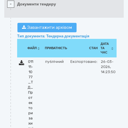
-
Документи тендеру
Завантажити архівом
Тип документа: Тендерна документація
ДАТА
ФАЙЛ
ПРИВАТНІСТЬ
СТАН
ТА
ЧАС
011
публічний
Експортовано:
26-03-
11-
2026,
10
14:23:50
77
_Т
Д_
Пр
от
ек
то
ри
за
хи