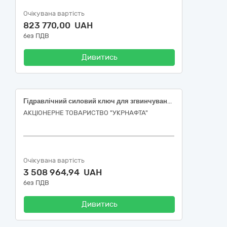
Очікувана вартість
823 770,00 UAH
без ПДВ
Дивитись
Гідравлічний силовий ключ для згвинчування бурильних труб в комплекті з гідравлічною силовою установкою
АКЦІОНЕРНЕ ТОВАРИСТВО "УКPНAФТА"
Очікувана вартість
3 508 964,94 UAH
без ПДВ
Дивитись