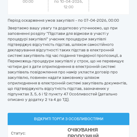
00:00
по 10-04-2026,
12:00
Період оскарження умов закупівлі - по
07-04-2026, 00:00
Звертаємо вашу увагу та додатково уточнюємо, що при
заповненні розділу "Підстави для відмови в участі у
процедурі закупівлі" учасник процедури закупівлі
підтверджує відсутність підстав, шляхом самостійного
декларування відсутності таких підстав в електронній
системі закупівель під час подання тендерної пропозиції, а
Переможець процедури закупівлі у строк, що не перевищує
чотири дні з дати оприлюднення в електронній системі
закупівель повідомлення про намір укласти договір про
закупівлю, повинен надати замовнику шляхом
оприлюднення в електронній системі закупівель документів,
що підтверджують відсутність підстав, зазначених у
підпунктах 3, 5, 6 і 12 пункту 47 Особливостей (детально
описано у додатку 2 та 4 до ТД).
ВІДКРИТІ ТОРГИ З ОСОБЛИВОСТЯМИ
ОЧІКУВАННЯ
Статус:
ПРОПОЗИЦІЙ