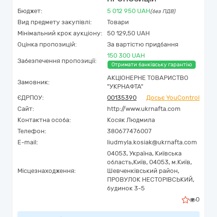
Бюджет:
5 012 950
UAH
(без ПДВ)
Вид предмету закупівлі:
Товари
Мінімальний крок аукціону:
50 129,50 UAH
Оцінка пропозицій:
За вартістю придбання
150 300 UAH
Забезпечення пропозиції:
Отримати банківську гарантію
АКЦІОНЕРНЕ ТОВАРИСТВО
Замовник:
"УКPНAФТА"
ЄДРПОУ:
00135390
Досьє YouControl
Сайт:
http://www.ukrnafta.com
Контактна особа:
Косяк Людмила
Телефон:
380677476007
E-mail:
liudmyla.kosiak@ukrnafta.com
04053,
Україна
,
Київська
область,
Київ,
04053, м.Київ,
Місцезнаходження:
Шевченківський район,
ПРОВУЛОК НЕСТОРІВСЬКИЙ,
будинок 3-5
0