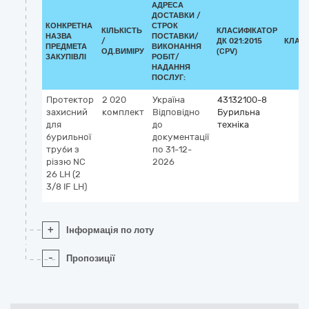
АДРЕСА
ДОСТАВКИ /
КОНКРЕТНА
СТРОК
КІЛЬКІСТЬ
КЛАСИФІКАТОР
НАЗВА
ПОСТАВКИ/
/
ДК 021:2015
КЛАС
ПРЕДМЕТА
ВИКОНАННЯ
ОД.ВИМІРУ
(CPV)
ЗАКУПІВЛІ
РОБІТ/
НАДАННЯ
ПОСЛУГ:
Протектор
2 020
Україна
43132100-8
захисний
комплект
Відповідно
Бурильна
для
до
техніка
бурильної
документації
труби з
по 31-12-
різзю NC
2026
26 LH (2
3/8 IF LH)
+
Інформація по лоту
-
Пропозиції