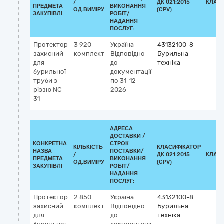
/
ДК 021:2015
КЛАС
ПРЕДМЕТА
ВИКОНАННЯ
ОД.ВИМІРУ
(CPV)
ЗАКУПІВЛІ
РОБІТ/
НАДАННЯ
ПОСЛУГ:
Протектор
3 920
Україна
43132100-8
захисний
комплект
Відповідно
Бурильна
для
до
техніка
бурильної
документації
труби з
по 31-12-
різзю NC
2026
31
АДРЕСА
ДОСТАВКИ /
КОНКРЕТНА
СТРОК
КІЛЬКІСТЬ
КЛАСИФІКАТОР
НАЗВА
ПОСТАВКИ/
/
ДК 021:2015
КЛАС
ПРЕДМЕТА
ВИКОНАННЯ
ОД.ВИМІРУ
(CPV)
ЗАКУПІВЛІ
РОБІТ/
НАДАННЯ
ПОСЛУГ:
Протектор
2 850
Україна
43132100-8
захисний
комплект
Відповідно
Бурильна
для
до
техніка