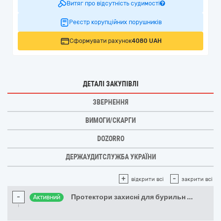
Витяг про відсутність судимості
Реєстр корупційних порушників
Сформувати рахунок
4080 UAH
ДЕТАЛІ ЗАКУПІВЛІ
ЗВЕРНЕННЯ
ВИМОГИ/СКАРГИ
DOZORRO
ДЕРЖАУДИТСЛУЖБА УКРАЇНИ
+
-
відкрити всі
закрити всі
-
Протектори захисні для бурильн
...
Активний