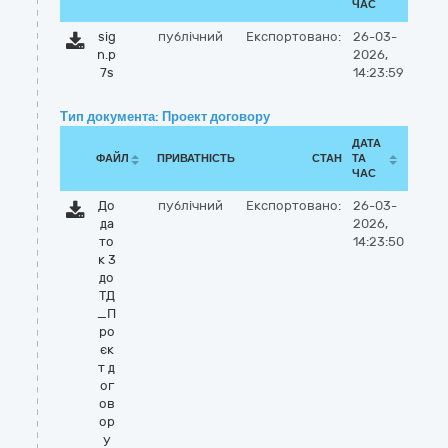
ЧАС
sig
публічний
Експортовано:
26-03-
n.p
2026,
7s
14:23:59
Тип документа: Проект договору
ДАТА
ФАЙЛ
ПРИВАТНІСТЬ
СТАН
ТА
ЧАС
До
публічний
Експортовано:
26-03-
да
2026,
то
14:23:50
к 3
до
ТД
_П
ро
єк
т д
ог
ов
ор
у