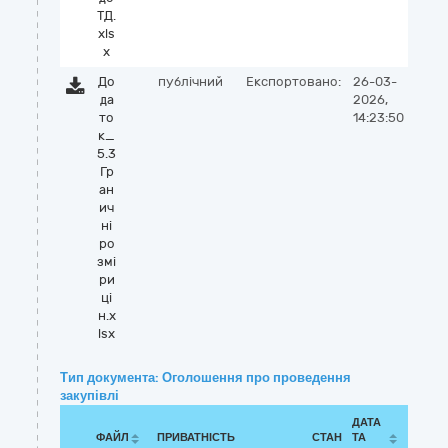
ТД.
xls
x
До
публічний
Експортовано:
26-03-
да
2026,
то
14:23:50
к_
5.3
Гр
ан
ич
ні
ро
змі
ри
ці
н.x
lsx
Тип документа: Оголошення про проведення
закупівлі
ДАТА
ФАЙЛ
ПРИВАТНІСТЬ
СТАН
ТА