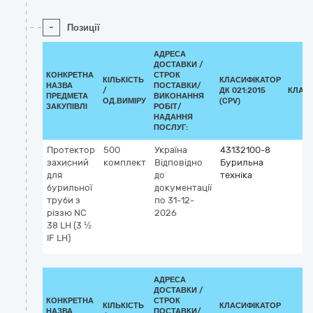
-
Позиції
АДРЕСА
ДОСТАВКИ /
КОНКРЕТНА
СТРОК
КІЛЬКІСТЬ
КЛАСИФІКАТОР
НАЗВА
ПОСТАВКИ/
/
ДК 021:2015
КЛАС
ПРЕДМЕТА
ВИКОНАННЯ
ОД.ВИМІРУ
(CPV)
ЗАКУПІВЛІ
РОБІТ/
НАДАННЯ
ПОСЛУГ:
Протектор
500
Україна
43132100-8
захисний
комплект
Відповідно
Бурильна
для
до
техніка
бурильної
документації
труби з
по 31-12-
різзю NC
2026
38 LH (3 ½
IF LH)
АДРЕСА
ДОСТАВКИ /
КОНКРЕТНА
СТРОК
КІЛЬКІСТЬ
КЛАСИФІКАТОР
НАЗВА
ПОСТАВКИ/