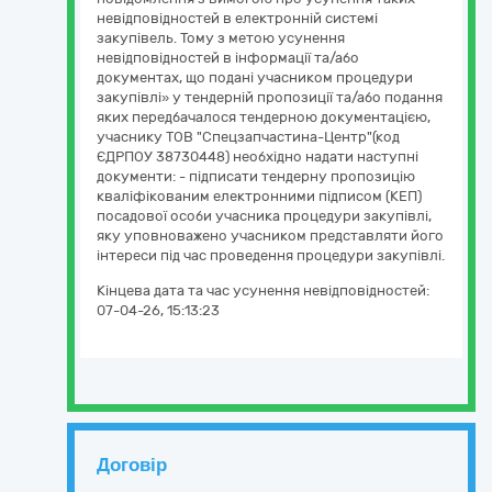
невідповідностей в електронній системі
закупівель. Тому з метою усунення
невідповідностей в інформації та/або
документах, що подані учасником процедури
закупівлі» у тендерній пропозиції та/або подання
яких передбачалося тендерною документацією,
учаснику ТОВ "Спецзапчастина-Центр"(код
ЄДРПОУ 38730448) необхідно надати наступні
документи: - підписати тендерну пропозицію
кваліфікованим електронними підписом (КЕП)
посадової особи учасника процедури закупівлі,
яку уповноважено учасником представляти його
інтереси під час проведення процедури закупівлі.
Кінцева дата та час усунення невідповідностей:
07-04-26, 15:13:23
Договір