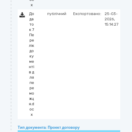
x
До
публічний
Експортовано:
25-03-
да
2026,
то
15:14:27
к 7
Пе
ре
лік
до
ку
ме
нті
в д
ля
пе
ре
мо
жц
я.d
oc
x
Тип документа: Проект договору