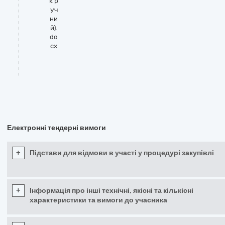
к р
уч
ни
й).
do
cx
Електронні тендерні вимоги
+
Підстави для відмови в участі у процедурі закупівлі
+
Інформація про інші технічні, якісні та кількісні
характеристики та вимоги до учасника