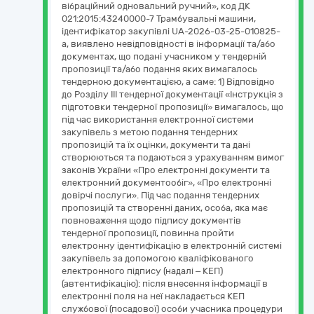
вібраційний одновальний ручний», код ДК
021:2015:43240000-7 Трамбувальні машини,
ідентифікатор закупівлі UA-2026-03-25-010825-
a, виявлено невідповідності в інформації та/або
документах, що подані учасником у тендерній
пропозиції та/або подання яких вимагалось
тендерною документацією, а саме: 1) Відповідно
до Розділу ІІІ тендерної документації «Інструкція з
підготовки тендерної пропозиції» вимагалось, що
під час використання електронної системи
закупівель з метою подання тендерних
пропозицій та їх оцінки, документи та дані
створюються та подаються з урахуванням вимог
законів України «Про електронні документи та
електронний документообіг», «Про електронні
довірчі послуги». Під час подання тендерних
пропозицій та створенні даних, особа, яка має
повноваження щодо підпису документів
тендерної пропозиції, повинна пройти
електронну ідентифікацію в електронній системі
закупівель за допомогою кваліфікованого
електронного підпису (надалі – КЕП)
(автентифікацію): після внесення інформації в
електронні поля на неї накладається КЕП
службової (посадової) особи учасника процедури