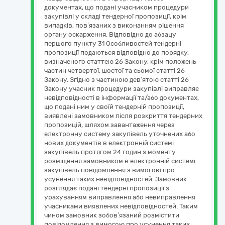
документах, що подані учасником процедури
закупівлі у складі тендерної пропозиції, крім
випадків, пов’язаних з виконанням рішення
органу оскарження. Відповідно до абзацу
першого пункту 31 Особливостей тендерні
пропозиції подаються відповідно до порядку,
визначеного статтею 26 Закону, крім положень
частин четвертої, шостої та сьомої статті 26
Закону. Згідно з частиною дев’ятою статті 26
Закону учасник процедури закупівлі виправляє
невідповідності в інформації та/або документах,
що подані ним у своїй тендерній пропозиції,
виявлені замовником після розкриття тендерних
пропозицій, шляхом завантаження через
електронну систему закупівель уточнених або
нових документів в електронній системі
закупівель протягом 24 годин з моменту
розміщення замовником в електронній системі
закупівель повідомлення з вимогою про
усунення таких невідповідностей. Замовник
розглядає подані тендерні пропозиції з
урахуванням виправлення або невиправлення
учасниками виявлених невідповідностей. Таким
чином замовник зобов’язаний розмістити
повідомлення з вимогою про усунення таких