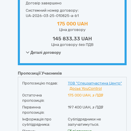
Договір завершено
Системний номер договору:
UA-2026-03-25-010825-a-b1
175 000 UAH
Ціна договору
145 833,33 UAH
Ціна договору без ПДВ
Деталі договору
Пропозиції Учасників
Пропозицію подав:
ТОВ "Спецзапчастина Центр"
Досьє YouControl
Остаточна
175 000
UAH,
з ПДВ
пропозиція:
Первинна
197 400 UAH,
з ПДВ
пропозиція:
Інформація про
Субпідрядники не
субпідрядника:
залучатимуться.