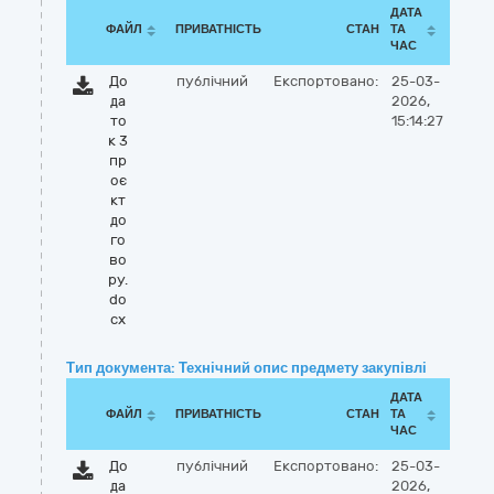
ДАТА
ФАЙЛ
ПРИВАТНІСТЬ
СТАН
ТА
ЧАС
До
публічний
Експортовано:
25-03-
да
2026,
то
15:14:27
к 3
пр
оє
кт
до
го
во
ру.
do
cx
Тип документа: Технічний опис предмету закупівлі
ДАТА
ФАЙЛ
ПРИВАТНІСТЬ
СТАН
ТА
ЧАС
До
публічний
Експортовано:
25-03-
да
2026,