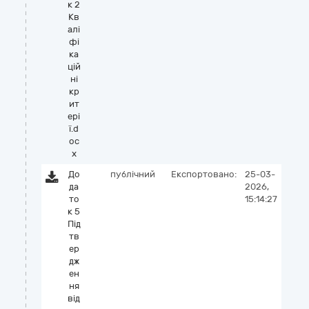
к 2
Кв
алі
фі
ка
цій
ні
кр
ит
ері
ї.d
oc
x
До
публічний
Експортовано:
25-03-
да
2026,
то
15:14:27
к 5
Під
тв
ер
дж
ен
ня
від