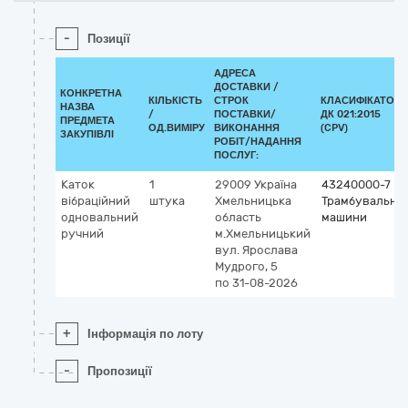
-
Позиції
АДРЕСА
ДОСТАВКИ /
КОНКРЕТНА
КІЛЬКІСТЬ
СТРОК
КЛАСИФІКАТОР
НАЗВА
/
ПОСТАВКИ/
ДК 021:2015
ПРЕДМЕТА
ОД.ВИМІРУ
ВИКОНАННЯ
(CPV)
ЗАКУПІВЛІ
РОБІТ/НАДАННЯ
ПОСЛУГ:
Каток
1
29009
Україна
43240000-7
вібраційний
штука
Хмельницька
Трамбувальні
одновальний
область
машини
ручний
м.Хмельницький
вул. Ярослава
Мудрого, 5
по 31-08-2026
+
Інформація по лоту
-
Пропозиції