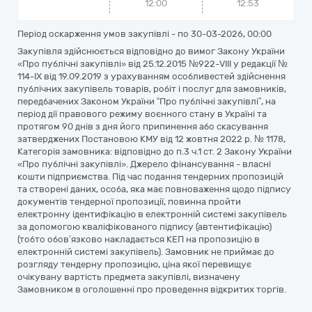
12:00
12:53
Період оскарження умов закупівлі - по
30-03-2026, 00:00
Закупівля здійснюється відповідно до вимог Закону України
«Про публічні закупівлі» від 25.12.2015 №922-VIII у редакції №
114-IX від 19.09.2019 з урахуванням особливестей здійснення
публічних закупівель товарів, робіт і послуг для замовників,
передбачених Законом України “Про публічні закупівлі”, на
період дії правового режиму воєнного стану в Україні та
протягом 90 днів з дня його припинення або скасування
затверджених Постановою КМУ від 12 жовтня 2022 р. № 1178,
Категорія замовника: відповідно до п.3 ч.1 ст. 2 Закону України
«Про публічні закупівлі». Джерело фінансування - власні
кошти підприємства. Під час подання тендерних пропозицій
та створені даних, особа, яка має повноваження щодо підпису
документів тендерної пропозиції, повинна пройти
електронну ідентифікацію в електронній системі закупівель
за допомогою кваліфікованого підпису (автентифікацію)
(тобто обов’язково накладається КЕП на пропозицію в
електронній системі закупівель). Замовник не приймає до
розгляду тендерну пропозицію, ціна якої перевищує
очікувану вартість предмета закупівлі, визначену
Замовником в оголошенні про проведення відкритих торгів.