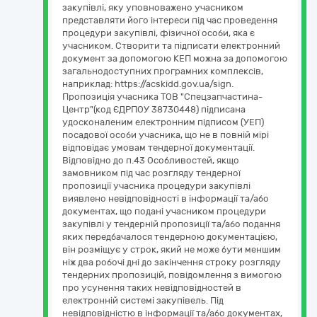
закупівлі, яку уповноважено учасником
представляти його інтереси під час проведення
процедури закупівлі, фізичної особи, яка є
учасником. Створити та підписати електронний
документ за допомогою КЕП можна за допомогою
загальнодоступних програмних комплексів,
наприклад: https://acskidd.gov.ua/sign.
Пропозиція учасника ТОВ "Спецзапчастина-
Центр"(код ЄДРПОУ 38730448) підписана
удосконаленим електронним підписом (УЕП)
посадової особи учасника, що не в повній мірі
відповідає умовам тендерної документації.
Відповідно до п.43 Особливостей, якщо
замовником під час розгляду тендерної
пропозиції учасника процедури закупівлі
виявлено невідповідності в інформації та/або
документах, що подані учасником процедури
закупівлі у тендерній пропозиції та/або подання
яких передбачалося тендерною документацією,
він розміщує у строк, який не може бути меншим
ніж два робочі дні до закінчення строку розгляду
тендерних пропозицій, повідомлення з вимогою
про усунення таких невідповідностей в
електронній системі закупівель. Під
невідповідністю в інформації та/або документах,