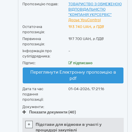
Пропозицію подав:
ТОВАРИСТВО З ОБМЕЖЕНОЮ
ВІДПОВІДАЛЬНІСТЮ
"КОМПАНІЯ УКРСЕРВІС"
Досьє YouControl
Остаточна
193 740
UAH,
з ПДВ
пропозиція:
Первинна
197 700 UAH,
з ПДВ
пропозиція:
Інформація про
-
субпідрядника:
Підпис:
підписано
Переглянути Електронну пропозицію в
pdf
Дата та час
01-04-2026, 17:21:16
подання
пропозиції:
Документи:
Показати документи (40)
+
Підстави для відмови в участі у
процедурі закупівлі