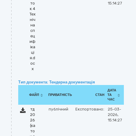
то
15:14:27
к 4
Тех
ніч
на
сп
ец
иф
іка
ці
я.d
oc
x
Тип документа: Тендерна документація
ДАТА
ФАЙЛ
ПРИВАТНІСТЬ
СТАН
ТА
ЧАС
тд
публічний
Експортовано:
25-03-
20
2026,
26
15:14:27
(ка
то