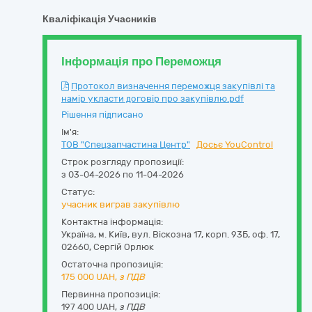
Кваліфікація Учасників
Інформація про Переможця
Протокол визначення переможця закупівлі та
намір укласти договір про закупівлю.pdf
Рішення підписано
Ім'я:
ТОВ "Спецзапчастина Центр"
Досьє YouControl
Строк розгляду пропозиції:
з 03-04-2026 по 11-04-2026
Статус:
учасник виграв закупівлю
Контактна інформація:
Україна
,
м. Київ
,
вул. Віскозна 17, корп. 93Б, оф. 17
,
02660
,
Сергій Орлюк
Остаточна пропозиція:
175 000
UAH,
з ПДВ
Первинна пропозиція:
197 400 UAH,
з ПДВ