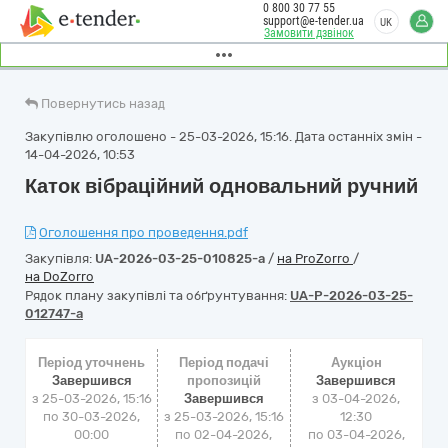
0 800 30 77 55
support@e-tender.ua
UK
Замовити дзвінок
Повернутись назад
Закупівлю оголошено - 25-03-2026, 15:16. Дата останніх змін -
14-04-2026, 10:53
Каток вібраційний одновальний ручний
Оголошення про проведення.pdf
Закупівля:
UA-2026-03-25-010825-a
/
на ProZorro
/
на DoZorro
Рядок плану закупівлі та обґрунтування:
UA-P-2026-03-25-
012747-a
Період уточнень
Період подачі
Аукціон
Завершився
пропозицій
Завершився
з 25-03-2026, 15:16
Завершився
з
03-04-2026,
по 30-03-2026,
з 25-03-2026, 15:16
12:30
00:00
по 02-04-2026,
по
03-04-2026,