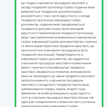
що подані учасником процедури закупівлі у
складі тендерній пропозиції та/або подання яких
вимагається тендерною документацією,
розуміється у тому числі відсутність у складі
тендерної пропозиції інформації та/або
документів, подання яких передбачається
тендерною документацією (крім випадків
відсутності забезпечення тендерної пропозиції,
якщо таке забезпечення вимагалося замовником,
та/або інформації (та/або документів) про технічні
та якісні характеристики предмета закупівлі, що
пропонується учасником процедури в його
тендерній пропозиції). Невідповідністю в
інформації та/або документах, які надаються
учасником процедури закупівлі на виконання
вимог технічної специфікації до предмета
закупівлі, вважаються помилки, виправлення
яких не призводить до зміни предмета закупівлі,
запропонованого учасником процедури
закупівлі у складі його тендерної пропозиції,
найменування товару, марки, моделі тощо.
Замовник не може розміщувати щодо одного і
того ж учасника процедури закупівлі більше ніж
один раз повідомлення з вимогою про усунення
невідповідностей в інформації та/або