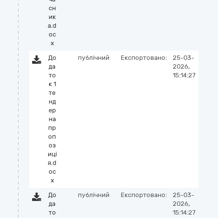
сн
ик
а.d
oc
x
До
публічний
Експортовано:
25-03-
да
2026,
то
15:14:27
к 1
те
нд
ер
на
пр
оп
оз
иці
я.d
oc
x
До
публічний
Експортовано:
25-03-
да
2026,
то
15:14:27