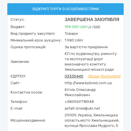
ВІДКРИТІ ТОРГИ З ОСОБЛИВОСТЯМИ
ЗАВЕРШЕНА ЗАКУПІВЛЯ
Статус:
Бюджет:
198 000
UAH
(з ПДВ)
Вид предмету закупівлі:
Товари
Мінімальний крок аукціону:
1 980 UAH
Оцінка пропозицій:
За вартістю придбання
КП по будівництву, ремонту
та експлуатації доріг
Замовник:
виконавчого комітету
Хмельницької міської ради
ЄДРПОУ:
03335445
Досьє YouControl
Сайт:
http://www.kpbred.com.ua
Кітнік Олександр
Контактна особа:
Миколайович
Телефон:
+380969718948
E-mail:
asfalt-bred@ukr.net
29009,
Україна
,
Хмельницька
Місцезнаходження:
область,
місто Хмельницький,
вулиця Ярослава Мудрого, 5