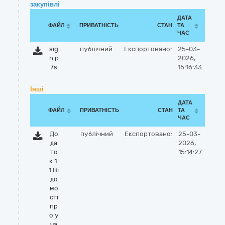
закупівлі
ДАТА
ФАЙЛ
ПРИВАТНІСТЬ
СТАН
ТА
ЧАС
sig
публічний
Експортовано:
25-03-
n.p
2026,
7s
15:16:33
Інші
ДАТА
ФАЙЛ
ПРИВАТНІСТЬ
СТАН
ТА
ЧАС
До
публічний
Експортовано:
25-03-
да
2026,
то
15:14:27
к 1.
1 Ві
до
мо
сті
пр
о у
ча