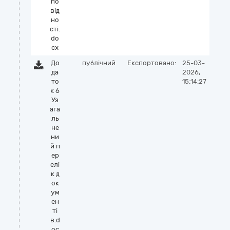
по
від
но
сті.
do
cx
До
публічний
Експортовано:
25-03-
да
2026,
то
15:14:27
к 6
Уз
ага
ль
не
ни
й п
ер
елі
к д
ок
ум
ен
ті
в.d
oc