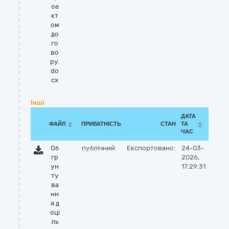
ое
кт
ом
до
го
во
ру.
do
cx
Інші
ДАТА
ФАЙЛ
ПРИВАТНІСТЬ
СТАН
ТА
ЧАС
Об
публічний
Експортовано:
24-03-
гр
2026,
ун
17:29:31
ту
ва
нн
я д
оці
ль