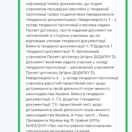
інформації та/або документах, що подані
учасником процедури закупівлі у тендерній
пропозиції та/або подання яких передбачалося
тендерною документацією: Невідповідність 1: - у
складі тендерної пропозиції учасника надано
Проект договору, проте наданий документ не
заповнений зі сторони учасника, що не
відповідає умовам тендерної документації.
Вимога тендерної документації: п. 11 Додаток 1
тендерної документації: 11. Заповнений
учасником Проект договору (згідно ДОДАТКУ 3);
Документ який має надати учасник у складі
тендерної пропозиції: - заповнений учасником
Проект договору (згідно ДОДАТКУ 3);
Невідповідність 2: - у складі тендерної пропозиції
учасника відсутній гарантійний лист щодо
дотримання в своїй діяльності норм чинного
законодавства України. Вимога тендерної
документації: п. 7.3. Додаток 1 тендерної
документації: 7.3. гарантійний лист щодо
дотримання в своїй діяльності норм чинного
законодавства України, в тому числі: - Указу
Президента України від 15 травня 2017р.
№133/2017 «Про застосування персональних
спеціальних економічних та інших