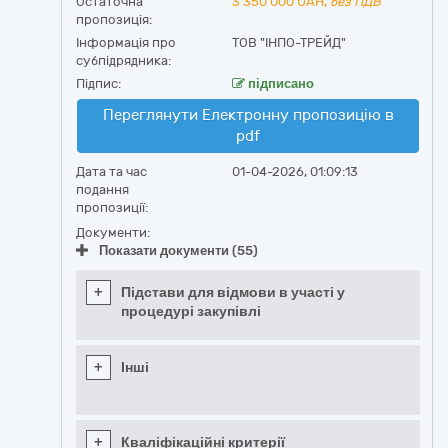
Остаточна
3 350 000
UAH,
без ПДВ
пропозиція:
Інформація про
ТОВ "ІНПО-ТРЕЙД"
субпідрядника:
Підпис:
підписано
Переглянути Електронну пропозицію в
pdf
Дата та час
01-04-2026, 01:09:13
подання
пропозиції:
Документи:
Показати документи (55)
+
Підстави для відмови в участі у
процедурі закупівлі
+
Інші
+
Кваліфікаційні критерії