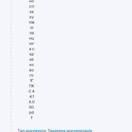
но
сті
за
ку
пів
лі
ла
нц
юг
а с
кр
еб
ко
во
го
1Г
ПК
С 4
4.1
6.0
00.
pd
f
Тип документа: Тендерна документація