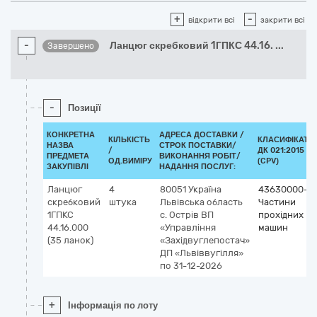
+
-
відкрити всі
закрити всі
-
Ланцюг скребковий 1ГПКС 44.16.
...
Завершено
-
Позиції
КОНКРЕТНА
АДРЕСА ДОСТАВКИ /
КІЛЬКІСТЬ
КЛАСИФІКАТО
НАЗВА
СТРОК ПОСТАВКИ/
/
ДК 021:2015
ПРЕДМЕТА
ВИКОНАННЯ РОБІТ/
ОД.ВИМІРУ
(CPV)
ЗАКУПІВЛІ
НАДАННЯ ПОСЛУГ:
Ланцюг
4
80051
Україна
43630000-8
скребковий
штука
Львівська область
Частини
1ГПКС
с. Острів
ВП
прохідних
44.16.000
«Управління
машин
(35 ланок)
«Західвуглепостач»
ДП «Львіввугілля»
по 31-12-2026
+
Інформація по лоту