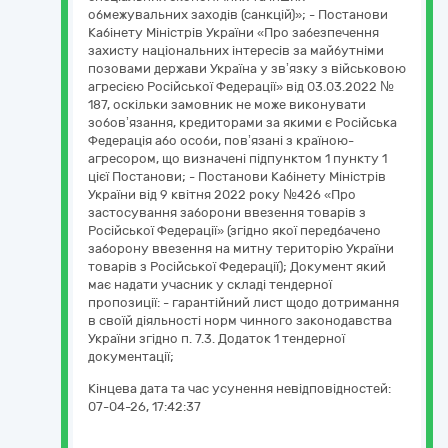
обмежувальних заходів (санкцій)»; - Постанови
Кабінету Міністрів України «Про забезпечення
захисту національних інтересів за майбутніми
позовами держави Україна у зв’язку з військовою
агресією Російської Федерації» від 03.03.2022 №
187, оскільки замовник не може виконувати
зобов’язання, кредиторами за якими є Російська
Федерація або особи, пов’язані з країною-
агресором, що визначені підпунктом 1 пункту 1
цієї Постанови; - Постанови Кабінету Міністрів
України від 9 квітня 2022 року №426 «Про
застосування заборони ввезення товарів з
Російської Федерації» (згідно якої передбачено
заборону ввезення на митну територію України
товарів з Російської Федерації); Документ який
має надати учасник у складі тендерної
пропозиції: - гарантійний лист щодо дотримання
в своїй діяльності норм чинного законодавства
України згідно п. 7.3. Додаток 1 тендерної
документації;
Кінцева дата та час усунення невідповідностей:
07-04-26, 17:42:37