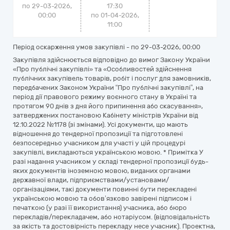
по 29-03-2026,
17:30
00:00
по 01-04-2026,
11:00
Період оскарження умов закупівлі - по
29-03-2026, 00:00
Закупівля здійснюється відповідно до вимог Закону України
«Про публічні закупівлі» та «Особливостей здійснення
публічних закупівель товарів, робіт і послуг для замовників,
передбачених Законом України “Про публічні закупівлі”, на
період дії правового режиму воєнного стану в Україні та
протягом 90 днів з дня його припинення або скасування»,
затверджених постановою Кабінету міністрів України від
12.10.2022 №1178 (зі змінами). Усі документи, що мають
відношення до тендерної пропозиції та підготовлені
безпосередньо учасником для участі у цій процедурі
закупівлі, викладаються українською мовою. * Примітка У
разі надання учасником у складі тендерної пропозиції будь-
яких документів іноземною мовою, виданих органами
державної влади, підприємствами/установами/
організаціями, такі документи повинні бути перекладені
українською мовою та обов’язково завірені підписом і
печаткою (у разі її використання) учасника, або бюро
перекладів/перекладачем, або нотаріусом. (відповідальність
за якість та достовірність перекладу несе учасник). Проектна,