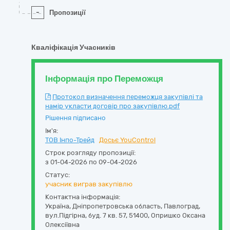
-
Пропозиції
Кваліфікація Учасників
Інформація про Переможця
Протокол визначення переможця закупівлі та
намір укласти договір про закупівлю.pdf
Рішення підписано
Ім'я:
ТОВ Інпо-Трейд
Досьє YouControl
Строк розгляду пропозиції:
з 01-04-2026 по 09-04-2026
Статус:
учасник виграв закупівлю
Контактна інформація:
Україна
,
Дніпропетровська область
,
Павлоград,
вул.Підгірна, буд. 7 кв. 57
,
51400
,
Опришко Оксана
Олексіївна