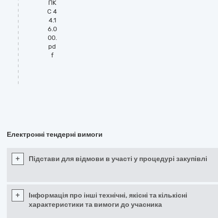
ПК
С 4
4.1
6.0
00.
pd
f
Електронні тендерні вимоги
+
Підстави для відмови в участі у процедурі закупівлі
+
Інформація про інші технічні, якісні та кількісні
характеристики та вимоги до учасника