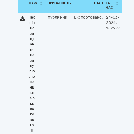
ФАЙЛ
ПРИВАТНІСТЬ
СТАН
ТА
ЧАС
Тех
публічний
Експортовано:
24-03-
ніч
2026,
не
17:29:31
за
вд
ан
ня
на
за
ку
пів
лю
ла
нц
юг
а с
кр
еб
ко
во
го
1Г