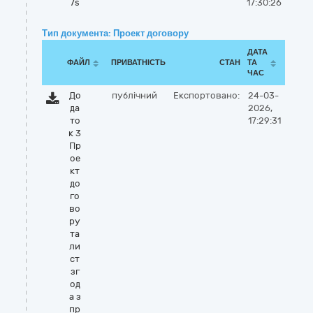
7s
17:30:26
Тип документа: Проект договору
ДАТА
ФАЙЛ
ПРИВАТНІСТЬ
СТАН
ТА
ЧАС
До
публічний
Експортовано:
24-03-
да
2026,
то
17:29:31
к 3
Пр
ое
кт
до
го
во
ру
та
ли
ст
зг
од
а з
пр