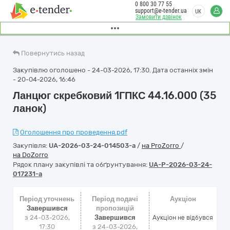
0 800 30 77 55
support@e-tender.ua
UK
Замовити дзвінок
Повернутись назад
Закупівлю оголошено - 24-03-2026, 17:30. Дата останніх змін
- 20-04-2026, 16:46
Ланцюг скребковий 1ГПКС 44.16.000 (35
ланок)
Оголошення про проведення.pdf
Закупівля:
UA-2026-03-24-014503-a
/
на ProZorro
/
на DoZorro
Рядок плану закупівлі та обґрунтування:
UA-P-2026-03-24-
017231-a
Період уточнень
Період подачі
Аукціон
Завершився
пропозицій
з 24-03-2026,
Завершився
Аукціон не відбувся
17:30
з 24-03-2026,