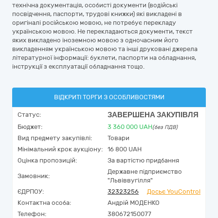
технічна документація, особисті документи (водійські
посвідчення, паспорти, трудові книжки) які викладені в
оригіналі російською мовою, не потребує перекладу
українською мовою. Не перекладаються документи, текст
яких викладено іноземною мовою з одночасним його
викладенням українською мовою та інші друковані джерела
літературної інформації: буклети, паспорти на обладнання,
інструкції з експлуатації обладнання тощо.
ВІДКРИТІ ТОРГИ З ОСОБЛИВОСТЯМИ
ЗАВЕРШЕНА ЗАКУПІВЛЯ
Статус:
Бюджет:
3 360 000
UAH
(без ПДВ)
Вид предмету закупівлі:
Товари
Мінімальний крок аукціону:
16 800 UAH
Оцінка пропозицій:
За вартістю придбання
Державне підприємство
Замовник:
"Львіввугілля"
ЄДРПОУ:
32323256
Досьє YouControl
Контактна особа:
Андрій МОДЕНКО
Телефон:
380672150077