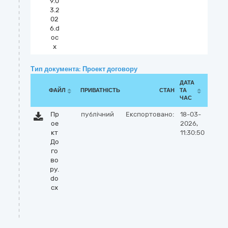
9.0
3.2
02
6.d
oc
x
Тип документа: Проект договору
ДАТА
ФАЙЛ
ПРИВАТНІСТЬ
СТАН
ТА
ЧАС
Пр
публічний
Експортовано:
18-03-
ое
2026,
кт
11:30:50
До
го
во
ру.
do
cx