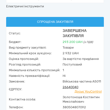
Електричні інструменти
СПРОЩЕНА ЗАКУПІВЛЯ
ЗАВЕРШЕНА
Статус:
ЗАКУПІВЛЯ
Бюджет:
293 200
UAH
(з ПДВ)
Вид предмету закупівлі:
Товари
Мінімальний крок аукціону:
2 932 UAH
Оцінка пропозицій:
За вартістю придбання
Розгляд пропозицій:
Поступовий
Мінімальна кількість пропозицій:
1
Наявність прекваліфікації:
Ні
Замовник:
Військова частина А5011
26640040
ЄДРПОУ:
Досьє YouControl
Золотоноша Костянтин
Контактна особа:
Миколайович
Телефон:
380504807092