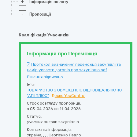
+
Інформація по лоту
-
Пропозиції
Кваліфікація Учасників
Інформація про Переможця
Протокол визначення переможця закупівлі та
намір укласти договір про закупівлю.pdf
Рішення підписано
Ім'я:
ТОВАРИСТВО З ОБМЕЖЕНОЮ ВІДПОВІДАЛЬНІСТЮ
"АПІ ПЛЮС"
Досьє YouControl
Строк розгляду пропозиції:
з 03-04-2026 по 11-04-2026
Статус:
учасник виграв закупівлю
Контактна інформація:
Україна
,
,
,
,
Сергієнко Павло