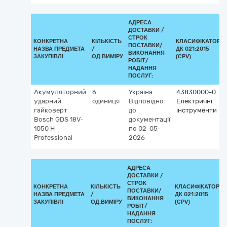
АДРЕСА
ДОСТАВКИ /
СТРОК
КОНКРЕТНА
КІЛЬКІСТЬ
КЛАСИФІКАТОР
ПОСТАВКИ/
НАЗВА ПРЕДМЕТА
/
ДК 021:2015
ВИКОНАННЯ
ЗАКУПІВЛІ
ОД.ВИМІРУ
(CPV)
РОБІТ/
НАДАННЯ
ПОСЛУГ:
Акумуляторний
6
Україна
43830000-0
ударний
одиниця
Відповідно
Електричні
гайковерт
до
інструменти
Bosch GDS 18V-
документації
1050 H
по 02-05-
Professional
2026
АДРЕСА
ДОСТАВКИ /
СТРОК
КОНКРЕТНА
КІЛЬКІСТЬ
КЛАСИФІКАТОР
ПОСТАВКИ/
НАЗВА ПРЕДМЕТА
/
ДК 021:2015
ВИКОНАННЯ
ЗАКУПІВЛІ
ОД.ВИМІРУ
(CPV)
РОБІТ/
НАДАННЯ
ПОСЛУГ: