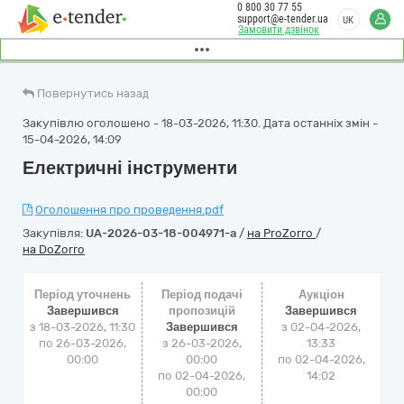
0 800 30 77 55
support@e-tender.ua
UK
Замовити дзвінок
Повернутись назад
Закупівлю оголошено - 18-03-2026, 11:30. Дата останніх змін -
15-04-2026, 14:09
Електричні інструменти
Оголошення про проведення.pdf
Закупівля:
UA-2026-03-18-004971-a
/
на ProZorro
/
на DoZorro
Період уточнень
Період подачі
Аукціон
Завершився
пропозицій
Завершився
з 18-03-2026, 11:30
Завершився
з
02-04-2026,
по 26-03-2026,
з 26-03-2026,
13:33
00:00
00:00
по
02-04-2026,
по 02-04-2026,
14:02
00:00