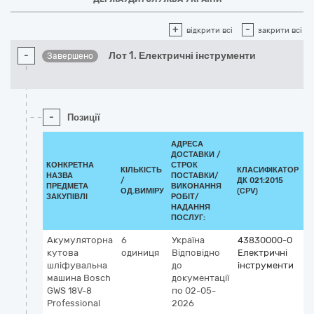
+
-
відкрити всі
закрити всі
-
Лот 1. Електричні інструменти
Завершено
-
Позиції
АДРЕСА
ДОСТАВКИ /
КОНКРЕТНА
СТРОК
КІЛЬКІСТЬ
КЛАСИФІКАТОР
НАЗВА
ПОСТАВКИ/
/
ДК 021:2015
К
ПРЕДМЕТА
ВИКОНАННЯ
ОД.ВИМІРУ
(CPV)
ЗАКУПІВЛІ
РОБІТ/
НАДАННЯ
ПОСЛУГ:
Акумуляторна
6
Україна
43830000-0
кутова
одиниця
Відповідно
Електричні
шліфувальна
до
інструменти
машина Bosch
документації
GWS 18V-8
по 02-05-
Professional
2026