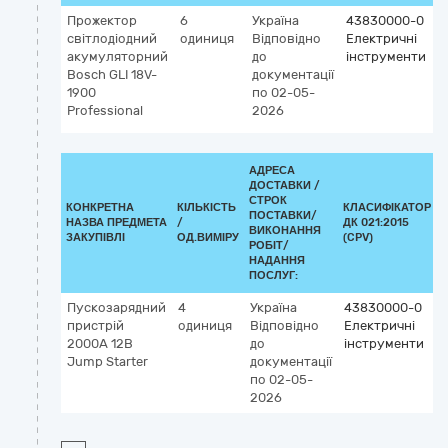
Прожектор
6
Україна
43830000-0
світлодіодний
одиниця
Відповідно
Електричні
акумуляторний
до
інструменти
Bosch GLI 18V-
документації
1900
по 02-05-
Professional
2026
АДРЕСА
ДОСТАВКИ /
СТРОК
КОНКРЕТНА
КІЛЬКІСТЬ
КЛАСИФІКАТОР
ПОСТАВКИ/
НАЗВА ПРЕДМЕТА
/
ДК 021:2015
ВИКОНАННЯ
ЗАКУПІВЛІ
ОД.ВИМІРУ
(CPV)
РОБІТ/
НАДАННЯ
ПОСЛУГ:
Пускозарядний
4
Україна
43830000-0
пристрій
одиниця
Відповідно
Електричні
2000А 12В
до
інструменти
Jump Starter
документації
по 02-05-
2026