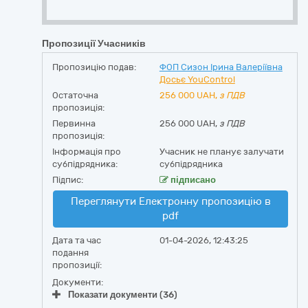
Пропозиції Учасників
Пропозицію подав:
ФОП Сизон Ірина Валеріївна
Досьє YouControl
Остаточна
256 000
UAH,
з ПДВ
пропозиція:
Первинна
256 000 UAH,
з ПДВ
пропозиція:
Інформація про
Учасник не планує залучати
субпідрядника:
субпідрядника
Підпис:
підписано
Переглянути Електронну пропозицію в
pdf
Дата та час
01-04-2026, 12:43:25
подання
пропозиції:
Документи:
Показати документи (36)