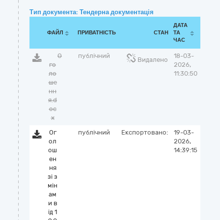
Тип документа: Тендерна документація
ДАТА
ФАЙЛ
ПРИВАТНІСТЬ
СТАН
ТА
ЧАС
О
публічний
18-03-
Видалено
го
2026,
ло
11:30:50
ше
нн
я.d
oc
x
Ог
публічний
Експортовано:
19-03-
ол
2026,
ош
14:39:15
ен
ня
зі з
мін
ам
и в
ід 1