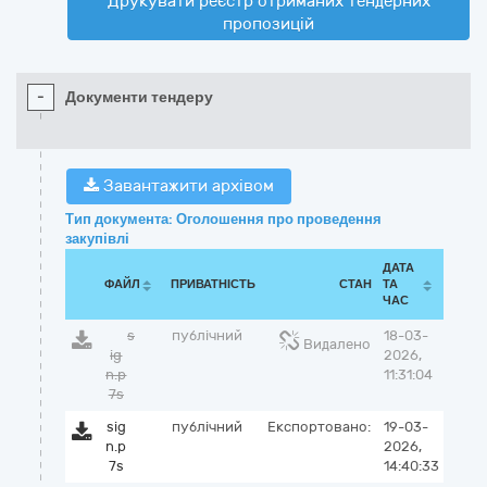
Друкувати реєстр отриманих тендерних
пропозицій
-
Документи тендеру
Завантажити архівом
Тип документа: Оголошення про проведення
закупівлі
ДАТА
ФАЙЛ
ПРИВАТНІСТЬ
СТАН
ТА
ЧАС
s
публічний
18-03-
Видалено
ig
2026,
n.p
11:31:04
7s
sig
публічний
Експортовано:
19-03-
n.p
2026,
7s
14:40:33