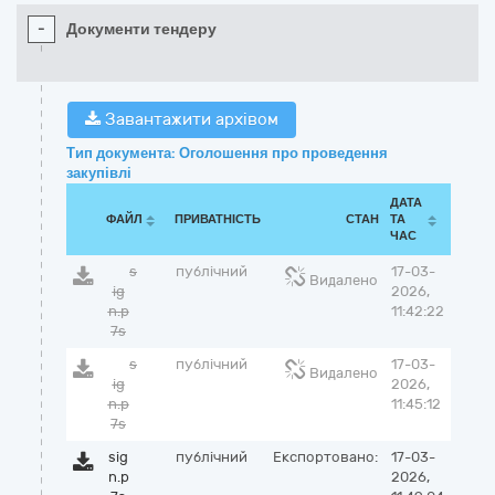
-
Документи тендеру
Завантажити архівом
Тип документа: Оголошення про проведення
закупівлі
ДАТА
ФАЙЛ
ПРИВАТНІСТЬ
СТАН
ТА
ЧАС
s
публічний
17-03-
Видалено
ig
2026,
n.p
11:42:22
7s
s
публічний
17-03-
Видалено
ig
2026,
n.p
11:45:12
7s
sig
публічний
Експортовано:
17-03-
n.p
2026,