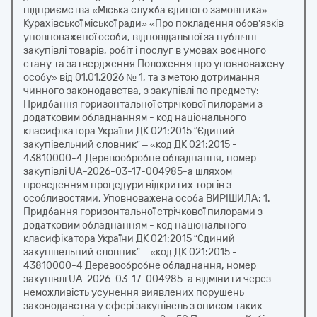
підприємства «Міська служба єдиного замовника»
Курахівської міської ради» «Про покладення обов’язків
уповноваженої особи, відповідальної за публічні
закупівлі товарів, робіт і послуг в умовах воєнного
стану та затвердження Положення про уповноважену
особу» від 01.01.2026 № 1, та з метою дотримання
чинного законодавства, з закупівлі по предмету:
Придбання горизонтальної стрічкової пилорами з
додатковим обладнанням - код національного
класифікатора України ДК 021:2015 “Єдиний
закупівельний словник” – «код ДК 021:2015 -
43810000-4 Деревообробне обладнання, номер
закупівлі UA-2026-03-17-004985-a шляхом
проведенням процедури відкритих торгів з
особливостями, Уповноважена особа ВИРІШИЛА: 1.
Придбання горизонтальної стрічкової пилорами з
додатковим обладнанням - код національного
класифікатора України ДК 021:2015 “Єдиний
закупівельний словник” – «код ДК 021:2015 -
43810000-4 Деревообробне обладнання, номер
закупівлі UA-2026-03-17-004985-a відмінити через
неможливість усунення виявлених порушень
законодавства у сфері закупівель з описом таких