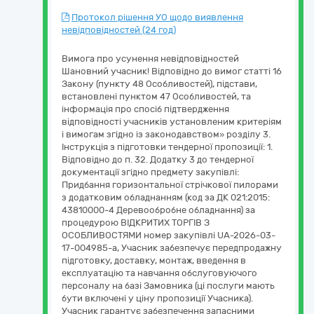
Протокол рішення УО щодо виявлення
невідповідностей (24 год)
Вимога про усунення невідповідностей
Шановний учасник! Відповідно до вимог статті 16
Закону (пункту 48 Особливостей), підстави,
встановлені пунктом 47 Особливостей, та
інформація про спосіб підтвердження
відповідності учасників установленим критеріям
і вимогам згідно із законодавством» розділу 3.
Інструкція з підготовки тендерної пропозиції: 1.
Відповідно до п. 32. Додатку 3 до тендерної
документації згідно предмету закупівлі:
Придбання горизонтальної стрічкової пилорами
з додатковим обладнанням (код за ДК 021:2015:
43810000-4 Деревообробне обладнання) за
процедурою ВІДКРИТИХ ТОРГІВ З
ОСОБЛИВОСТЯМИ номер закупівлі UA-2026-03-
17-004985-a, Учасник забезпечує передпродажну
підготовку, доставку, монтаж, введення в
експлуатацію та навчання обслуговуючого
персоналу на базі Замовника (ці послуги мають
бути включені у ціну пропозиції Учасника).
Учасник гарантує забезпечення запасними