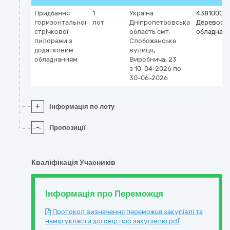
Придбання
1
Україна
43810000
горизонтальної
лот
Дніпропетровська
Деревооб
стрічкової
область
смт.
обладнан
пилорами з
Слобожанське
додатковим
вулиця,
обладнанням
Виробнича, 23
з 10-04-2026
по
30-06-2026
+
Інформація по лоту
-
Пропозиції
Кваліфікація Учасників
Інформація про Переможця
Протокол визначення переможця закупівлі та
намір укласти договір про закупівлю.pdf