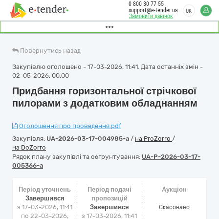
0 800 30 77 55
support@e-tender.ua
UK
Замовити дзвінок
Повернутись назад
Закупівлю оголошено - 17-03-2026, 11:41. Дата останніх змін -
02-05-2026, 00:00
Придбання горизонтальної стрічкової
пилорами з додатковим обладнанням
Оголошення про проведення.pdf
Закупівля:
UA-2026-03-17-004985-a
/
на ProZorro
/
на DoZorro
Рядок плану закупівлі та обґрунтування:
UA-P-2026-03-17-
005366-a
Період уточнень
Період подачі
Аукціон
Завершився
пропозицій
з 17-03-2026, 11:41
Завершився
Cкасовано
по 22-03-2026,
з 17-03-2026, 11:41