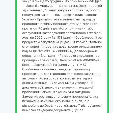
закупівлі» від 25 грудня 2015 року № 922-VIII (далі
— Закон) з урахуванням положень Особливостей
здійснення публічних закупівель товарів, робіт і
послуг для замовників, передбачених Законом
України «Про публічні закупівлі», на період дії
правового режиму воєнного стану в Україні та
протягом 90 днів з дня його припинення або
скасування, затверджених постановою КМУ від 12
жовтня 2022 року № 1178 (далі — Особливості), за
предметом закупівлі «Придбання горизонтальної
стрічкової пилорами з додатковим обладнанням»
код за ДК 021:2015: 43810000-4 Деревообробне
обладнання), унікальний номер оголошення про
проведення закупівлі, UA-2026-03-17-004985-a
(далі — Закупівля). На вимогу пункту 37
Особливостей оцінка тендерної пропозиції
проводиться електронною системою закупівель
автоматично на основі критеріїв і методики
оцінки, визначених замовником у тендерній
документації, шляхом визначення тендерної
пропозиції найбільш економічно вигідною.
Замовник розглядає тендерну пропозицію, яка
визначена найбільш економічно вигідною
відповідно до Особливостей, щодо її відповідності
вимогам тендерної документації (п. 37