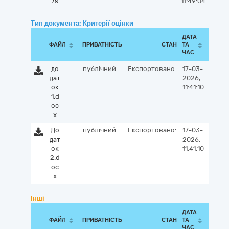
7s
11:49:04
Тип документа: Критерії оцінки
ДАТА
ФАЙЛ
ПРИВАТНІСТЬ
СТАН
ТА
ЧАС
до
публічний
Експортовано:
17-03-
дат
2026,
ок
11:41:10
1.d
oc
x
До
публічний
Експортовано:
17-03-
дат
2026,
ок
11:41:10
2.d
oc
x
Інші
ДАТА
ФАЙЛ
ПРИВАТНІСТЬ
СТАН
ТА
ЧАС