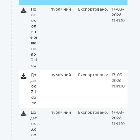
Пр
публічний
Експортовано:
17-03-
от
2026,
ок
11:41:10
ол
ьн
е рі
ше
нн
я У
О.d
oc
До
публічний
Експортовано:
17-03-
дат
2026,
ок
11:41:10
3.1.
do
cx
До
публічний
Експортовано:
17-03-
дат
2026,
ок
11:41:10
3.d
oc