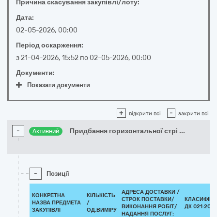
Причина скасування закупівлі/лоту:
Дата:
02-05-2026, 00:00
Період оскарження:
з
21-04-2026, 15:52
по
02-05-2026, 00:00
Документи:
Показати документи
+
-
відкрити всі
закрити всі
-
Придбання горизонтальної стрі
...
Активний
-
Позиції
АДРЕСА ДОСТАВКИ /
КОНКРЕТНА
КІЛЬКІСТЬ
СТРОК ПОСТАВКИ/
КЛАСИФІКА
НАЗВА ПРЕДМЕТА
/
ВИКОНАННЯ РОБІТ/
ДК 021:2015
ЗАКУПІВЛІ
ОД.ВИМІРУ
НАДАННЯ ПОСЛУГ: