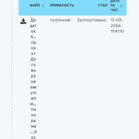
ДАТА
ФАЙЛ
ПРИВАТНІСТЬ
СТАН
ТА
ЧАС
До
публічний
Експортовано:
17-03-
дат
2026,
ок
11:41:10
5_
пр
ое
кт
До
го
во
ру
на
зак
упі
вл
ю_
пи
ло
ра
ма
_.d
oc