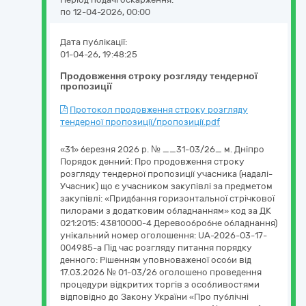
по 12-04-2026, 00:00
Дата публікації:
01-04-26, 19:48:25
Продовження строку розгляду тендерної
пропозиції
Протокол продовження строку розгляду
тендерної пропозиції/пропозиції.pdf
«31» березня 2026 р. № __31-03/26_ м. Дніпро
Порядок денний: Про продовження строку
розгляду тендерної пропозиції учасника (надалі-
Учасник) що є учасником закупівлі за предметом
закупівлі: «Придбання горизонтальної стрічкової
пилорами з додатковим обладнанням» код за ДК
021:2015: 43810000-4 Деревообробне обладнання)
унікальний номер оголошення: UA-2026-03-17-
004985-a Під час розгляду питання порядку
денного: Рішенням уповноваженої особи від
17.03.2026 № 01-03/26 оголошено проведення
процедури відкритих торгів з особливостями
відповідно до Закону України «Про публічні