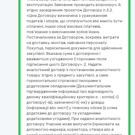
експлуатацію Замовник проводить власноруч. А
згідно засвідченим проєктом Договору п.3.2.
«Ціна Договору визначена з урахуванням
податків і зборів, що сплачуються або мають бути
сплачені, інших обов’язкових платежів,
пов’язаних з виконанням зобов’язань
Постачальника за Договором, зокрема: витрати
на доставку, монтаж, навчання персоналу
Покупця, пересилання документів для здійснення
закупівлі. Вказана сума є договірною і
вважається узгодженою Сторонами після
підписання цього Договору». 2. Надати
аналогічний договір з постачанням аналогічного
товару згідно з предмету закупівлі, а саме:
горизонтальної стрічкової пилорами з
додатковим обладнанням (Документальним
підтвердженням інформації про відповідність
даному кваліфікаційному критерію є: - копію(-ї)
договору(-ів), зазначеного(-их) у довідці
(інформації або листі) у повному обсязі (з усіма
додатками до договору та укладеними
додатковими угодами). При наданні аналогічного
договору Учасник може вилучити (приховати за
допомогою маркера, коректора, стікера або в
інший аналогічний спосіб) інформацію про умови