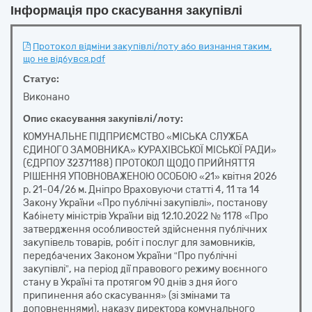
Інформація про скасування закупівлі
Протокол відміни закупівлі/лоту або визнання таким,
що не відбувся.pdf
Статус:
Виконано
Опис скасування закупівлі/лоту:
КОМУНАЛЬНЕ ПІДПРИЄМСТВО «МІСЬКА СЛУЖБА
ЄДИНОГО ЗАМОВНИКА» КУРАХІВСЬКОЇ МІСЬКОЇ РАДИ»
(ЄДРПОУ 32371188) ПРОТОКОЛ ЩОДО ПРИЙНЯТТЯ
РІШЕННЯ УПОВНОВАЖЕНОЮ ОСОБОЮ «21» квітня 2026
р. 21-04/26 м. Дніпро Враховуючи статті 4, 11 та 14
Закону України «Про публічні закупівлі», постанову
Кабінету міністрів України від 12.10.2022 № 1178 «Про
затвердження особливостей здійснення публічних
закупівель товарів, робіт і послуг для замовників,
передбачених Законом України “Про публічні
закупівлі”, на період дії правового режиму воєнного
стану в Україні та протягом 90 днів з дня його
припинення або скасування» (зі змінами та
доповненнями), наказу директора комунального