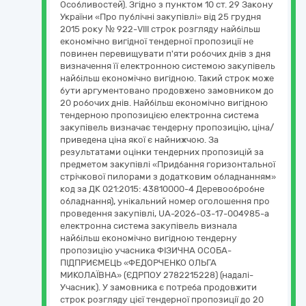
Особливостей). Згідно з пунктом 10 ст. 29 Закону
України «Про публічні закупівлі» від 25 грудня
2015 року № 922-VIII строк розгляду найбільш
економічно вигідної тендерної пропозиції не
повинен перевищувати п'яти робочих днів з дня
визначення її електронною системою закупівель
найбільш економічно вигідною. Такий строк може
бути аргументовано продовжено замовником до
20 робочих днів. Найбільш економічно вигідною
тендерною пропозицією електронна система
закупівель визначає тендерну пропозицію, ціна/
приведена ціна якої є найнижчою. За
результатами оцінки тендерних пропозицій за
предметом закупівлі «Придбання горизонтальної
стрічкової пилорами з додатковим обладнанням»
код за ДК 021:2015: 43810000-4 Деревообробне
обладнання), унікальний номер оголошення про
проведення закупівлі, UA-2026-03-17-004985-a
електронна система закупівель визнала
найбільш економічно вигідною тендерну
пропозицію учасника ФІЗИЧНА ОСОБА-
ПІДПРИЄМЕЦЬ «ФЕДОРЧЕНКО ОЛЬГА
МИКОЛАЇВНА» (ЄДРПОУ 2782215228) (надалі-
Учасник). У замовника є потреба продовжити
строк розгляду цієї тендерної пропозиції до 20