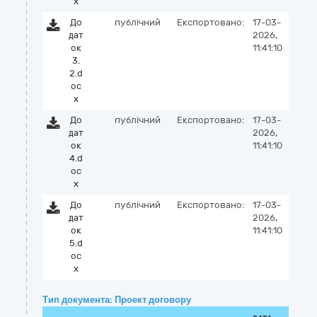
x
До
публічний
Експортовано:
17-03-
дат
2026,
ок
11:41:10
3.
2.d
oc
x
До
публічний
Експортовано:
17-03-
дат
2026,
ок
11:41:10
4.d
oc
x
До
публічний
Експортовано:
17-03-
дат
2026,
ок
11:41:10
5.d
oc
x
Тип документа: Проект договору