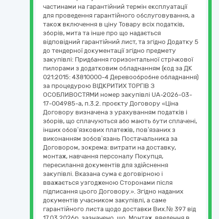
частинами на гарантійний термін експлуатації
для проведення гарантійного обслуговування, а
також включення в ціну Товару всіх податків,
зборів, мита та інше про що надається
відповідний гарантійний лист, та згідно Додатку 5
до тендерної документації згідно предмету
закупівлі: Придбання горизонтальної стрічкової
пилорами з додатковим обладнанням (код за ДК
021:2015: 43810000-4 Деревообробне обладнання)
за процедурою ВІДКРИТИХ ТОРГІВ З
ОСОБЛИВОСТЯМИ номер закупівлі UA-2026-03-
17-004985-a, п.3.2. проєкту Договору «Ціна
Договору визначена з урахуванням податків і
зборів, що сплачуються або мають бути сплачені,
інших обов’язкових платежів, пов’язаних з
виконанням зобов’язань Постачальника за
Договором, зокрема: витрати на доставку,
монтаж, навчання персоналу Покупця,
пересилання документів для здійснення
закупівлі. Вказана сума є договірною і
вважається узгодженою Сторонами після
підписання цього Договору.». Згідно наданих
документів учасником закупівлі, а саме
гарантійного листа щодо доставки Вих.№ 397 від
17.03.2026р. зазначено, що, Монтаж, введення в