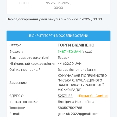
00:00
по 25-03-2026,
00:00
Період оскарження умов закупівлі - по
22-03-2026, 00:00
ВІДКРИТІ ТОРГИ З ОСОБЛИВОСТЯМИ
ТОРГИ ВІДМІНЕНО
Статус:
Бюджет:
1 487 430
UAH
(з ПДВ)
Вид предмету закупівлі:
Товари
Мінімальний крок аукціону:
44 622,90 UAH
Оцінка пропозицій:
За вартістю придбання
КОМУНАЛЬНЕ ПІДПРИЄМСТВО
"МІСЬКА СЛУЖБА ЄДИНОГО
Замовник:
ЗАМОВНИКА" КУРАХІВСЬКОЇ
МІСЬКОЇ РАДИ"
ЄДРПОУ:
32371188
Досьє YouControl
Контактна особа:
Ляш Ірина Миколаївна
Телефон:
380507509785
E-mail:
gsez.uk.2022@gmail.com