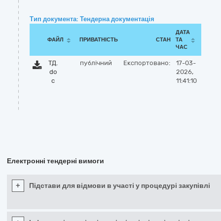
Тип документа: Тендерна документація
ДАТА
ФАЙЛ
ПРИВАТНІСТЬ
СТАН
ТА
ЧАС
ТД.
публічний
Експортовано:
17-03-
do
2026,
c
11:41:10
Електронні тендерні вимоги
+
Підстави для відмови в участі у процедурі закупівлі