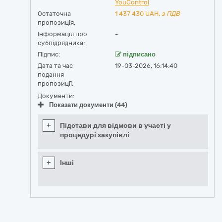
YouControl
Остаточна
1 437 430
UAH,
з ПДВ
пропозиція:
Інформація про
-
субпідрядника:
Підпис:
підписано
Дата та час
19-03-2026, 16:14:40
подання
пропозиції:
Документи:
Показати документи (44)
+
Підстави для відмови в участі у
процедурі закупівлі
+
Інші