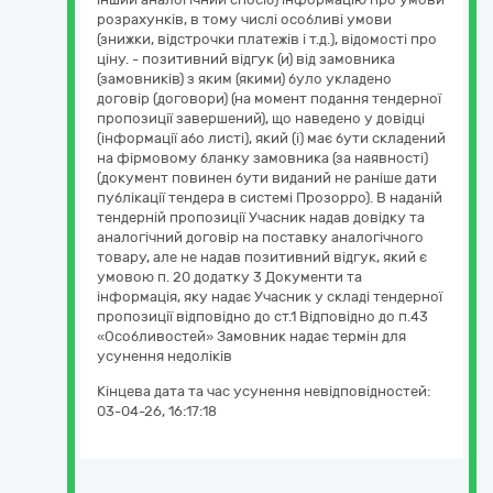
розрахунків, в тому числі особливі умови
(знижки, відстрочки платежів і т.д.), відомості про
ціну. - позитивний відгук (и) від замовника
(замовників) з яким (якими) було укладено
договір (договори) (на момент подання тендерної
пропозиції завершений), що наведено у довідці
(інформації або листі), який (і) має бути складений
на фірмовому бланку замовника (за наявності)
(документ повинен бути виданий не раніше дати
публікації тендера в системі Прозорро). В наданій
тендерній пропозиції Учасник надав довідку та
аналогічний договір на поставку аналогічного
товару, але не надав позитивний відгук, який є
умовою п. 20 додатку 3 Документи та
інформація, яку надає Учасник у складі тендерної
пропозиції відповідно до ст.1 Відповідно до п.43
«Особливостей» Замовник надає термін для
усунення недоліків
Кінцева дата та час усунення невідповідностей:
03-04-26, 16:17:18