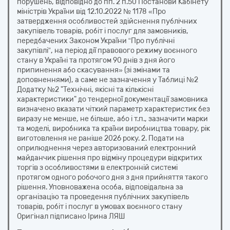
порушень, відповідно до пп. 2 п.50 Постанови Кабінету
міністрів України від 12.10.2022 № 1178 «Про
затвердження особливостей здійснення публічних
закупівель товарів, робіт і послуг для замовників,
передбачених Законом України “Про публічні
закупівлі”, на період дії правового режиму воєнного
стану в Україні та протягом 90 днів з дня його
припинення або скасування» (зі змінами та
доповненнями), а саме не зазначення у Таблиці №2
Додатку №2 "Технічні, якісні та кількісні
характеристики" до тендерної документації замовника
визначено вказати чіткий параметр характеристик без
виразу не менше, не більше, або і т.п., зазначити марки
та моделі, виробника та країни виробництва товару, рік
виготовлення не раніше 2026 року. 2. Подати на
оприлюднення через авторизований електронний
майданчик рішення про відміну процедури відкритих
торгів з особливостями в електронній системі
протягом одного робочого дня з дня прийняття такого
рішення. Уповноважена особа, відповідальна за
організацію та проведення публічних закупівель
товарів, робіт і послуг в умовах воєнного стану
Оригінал підписано Ірина ЛЯШ