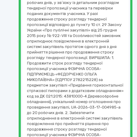
робочих днів, у зв’язку із детальним розглядом
тендерної пропозиції учасника та перевірки
поданих документів учасника. У разі
продовження строку розгляду тендерної
пропозиції відповідно до пункту 10 ст. 29 Закону
України «Про публічні закупівлі» від 25 грудня
2015 року № 922-VIII та Особливостей замовник
оприлюднює повідомлення в електронній
системі закупівель протягом одного дня з дня
прийняття рішення про продовження строку
розгляду тендерної пропозиції. ВИРІШИЛА: 1.
Продовжити строк розгляду тендерної
пропозиції учасника ФІЗИЧНА ОСОБА-
ПІДПРИЄМЕЦЬ «ФЕДОРЧЕНКО ОЛЬГА
МИКОЛАЇВНА» (ЄДРПОУ 2782215228) за
предметом закупівлі «Придбання горизонтальної
стрічкової пилорами з додатковим обладнанням»
код за ДК 021:2015: 43810000-4 Деревообробне
обладнання), унікальний номер оголошення про
проведення закупівлі, UA-2026-03-17-004985-a
до 20 робочих днів. 2. Забезпечити
оприлюднення в електронній системі закупівель
повідомлення про прийняття рішення про
продовження строку розгляду тендерної
пропозиції учасника ФІЗИЧНА ОСОБА-