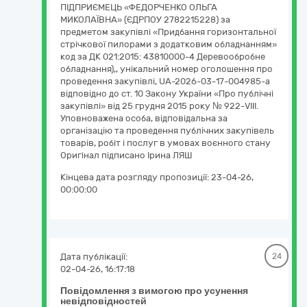
ПІДПРИЄМЕЦЬ «ФЕДОРЧЕНКО ОЛЬГА
МИКОЛАЇВНА» (ЄДРПОУ 2782215228) за
предметом закупівлі «Придбання горизонтальної
стрічкової пилорами з додатковим обладнанням»
код за ДК 021:2015: 43810000-4 Деревообробне
обладнання),, унікальний номер оголошення про
проведення закупівлі, UA-2026-03-17-004985-a
відповідно до ст. 10 Закону України «Про публічні
закупівлі» від 25 грудня 2015 року № 922-VIII.
Уповноважена особа, відповідальна за
організацію та проведення публічних закупівель
товарів, робіт і послуг в умовах воєнного стану
Оригінал підписано Ірина ЛЯШ
Кінцева дата розгляду пропозиції:
23-04-26,
00:00:00
Дата публікації:
24
02-04-26, 16:17:18
Повідомлення з вимогою про усунення
невідповідностей