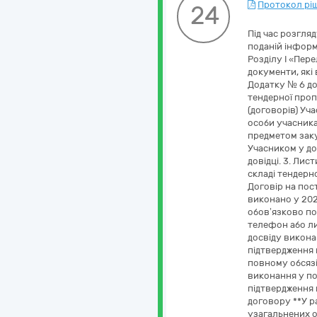
Протокол ріш
24
Під час розгля
поданій інформа
Розділу І «Пер
документи, які
Додатку № 6 до
тендерної проп
(договорів) Уч
особи учасника,
предметом закуп
Учасником у дов
довідці. 3. Лис
складі тендерн
Договір на пос
виконано у 2022
обов’язково по
телефон або ли
досвіду викона
підтвердження 
повному обсязі
виконання у по
підтвердження 
договору **У р
узагальнених о