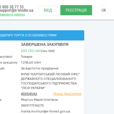
0 800 30 77 55
support@e-tender.ua
ВХІД
РЕЄСТРАЦІЯ
UK
Замовити дзвінок
ВІДКРИТІ ТОРГИ З ОСОБЛИВОСТЯМИ
ЗАВЕРШЕНА ЗАКУПІВЛЯ
243 720
UAH
(без ПДВ)
купівлі:
Товари
к аукціону:
1 218,60 UAH
ій:
За вартістю придбання
ФІЛІЯ "КАРПАТСЬКИЙ ЛІСОВИЙ ОФІС"
ДЕРЖАВНОГО СПЕЦІАЛІЗОВАНОГО
ГОСПОДАРСЬКОГО ПІДПРИЄМСТВА
"ЛІСИ УКРАЇНИ"
45554542
Досьє YouControl
а:
Моргун Марія Олегівна
380977514275
mariia.morhun@e-forest.gov.ua