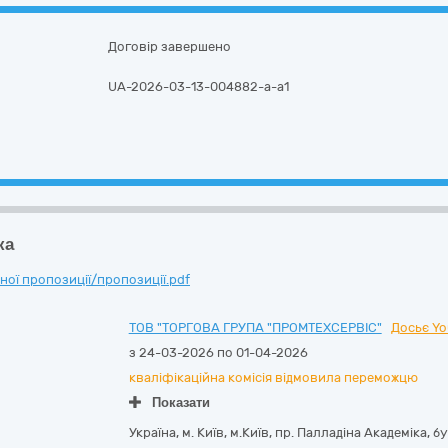
Договір завершено
UA-2026-03-13-004882-a-a1
ка
ої пропозиції/пропозиції.pdf
ТОВ "ТОРГОВА ГРУПА "ПРОМТЕХСЕРВІС"
Досьє Yo
з 24-03-2026 по 01-04-2026
кваліфікаційна комісія відмовила переможцю
Показати
Україна
,
м. Київ
,
м.Київ,
пр. Палладіна Академіка, б