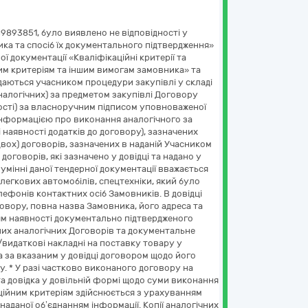
893851, було виявлено не відповідності у
сника та спосіб їх документального підтвердження»
ї документації «Кваліфікаційні критерії та
ним критеріям та іншим вимогам замовника» та
одаються учасником процедури закупівлі у складі
налогічних) за предметом закупівлі Договору
ності) за власноручним підписом уповноваженої
 з інформацією про виконання аналогічного за
і наявності додатків до договору), зазначених
(двох) договорів, зазначених в наданій Учасником
 договорів, які зазначено у довідці та надано у
умінні даної тендерної документації вважається
легкових автомобілів, спецтехніки, який було
елефонів контактних осіб Замовників. В довідці
говору, повна назва Замовника, його адреса та
ям наявності документально підтвердженого
ених аналогічних Договорів та документальне
видаткові накладні на поставку товару у
а за вказаним у довідці договором щодо його
. * У разі частково виконаного договору на
та довідка у довільній формі щодо суми виконання
каційним критеріям здійснюється з урахуванням
наданої об’єднанням інформації. Копії аналогічних