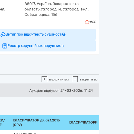
88017,
Україна
,
Закарпатська
ня:
область,
Ужгород,
м. Ужгород, вул.
Собранецька, 156
2
Витяг про відсутність судимості
Реєстр корупційних порушників
+
-
відкрити всі
закрити всі
Аукціон відбувся
24-03-2026, 11:24
КИ/
КЛАСИФІКАТОР ДК 021:2015
КЛАСИФІКАТОРИ
Г:
(CPV)