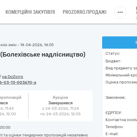
КОМЕРЦІЙНІ ЗАКУПІВЛІ
PROZORRO.ПРОДАЖІ
ніх змін - 14-04-2026, 14:05
 (Болехівське надлісництво)
Статус:
Бюджет:
Вид предмету за
Мінімальний кро
/
на DoZorro
Оцінка пропозиц
6-03-13-003670-a
 пропозицій
Аукціон
Замовник:
ився
Завершився
6, 11:43
з
24-03-2026, 11:24
ЄДРПОУ:
6, 12:00
по
24-03-2026, 12:05
Контактна особ
Телефон:
00:00
E-mail:
лі та оцінки тендерних пропозицій незалежно