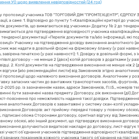
ення УО щодо виявлення невідповідностей (24 год)
ду пропозиції учасника ТОВ "ТОРГОВИЙ ДІМ "ПРОМТЕХЦЕНТР", ЄДРПОУ 39
ції, а саме: 1. Відповідно до пункту 1 «Кваліфікаційні критерії до уча
елік документів, що вимагаються від учасника» Додатку № 2 до тендерно
 вимагаються для підтвердження відповідності учасника кваліфікацій
 тендерної документації «Перелік документів та/або інформації, які п
озиції» Учаснику на підтвердження досвіду виконання аналогічного (а
асник має надати в довільній формі на фірмовому бланку (у разі наяв
 завірена печаткою (у разі наявності): 1. Довідку в довільній формі,
івлі договору – не менше 2 (двох) копій договорів з додатками (у раз
ідці. 2. Копії документів на підтвердження виконання не менше ніж 2 
ти відгуки (або рекомендаційні листи) від Замовників згідно аналогічних
ої пропозиції щодо належного виконання договорів. Аналогічним у роз
тавку запасних частин до вантажних транспортних засобів, фургонів, 
-2025 рр. із зазначенням назви, адреси Замовників, П.І.Б., номерів т
винні бути зазначені назва предмету Договору, рік виконання (дії) До
ст-пояснення про неможливість надання такої довідки. Підтвердженн
ння аналогічних Договорів є завантажені у систему скан-копії уклад
виконання Договорів: акт прийому-передачі товару у повному обсязі/
, підписані обома Сторонами договору, оригінал відгуку від Замовник
вному обсязі, або інший документ, що підтверджує виконання договору
виконання долучаються видаткові накладні до договору, лист-відгук 
азі участі об’єднання учасників підтвердження відповідності кваліфі
б’єднаних показників кожного учасника такого об’єднання на підставі 