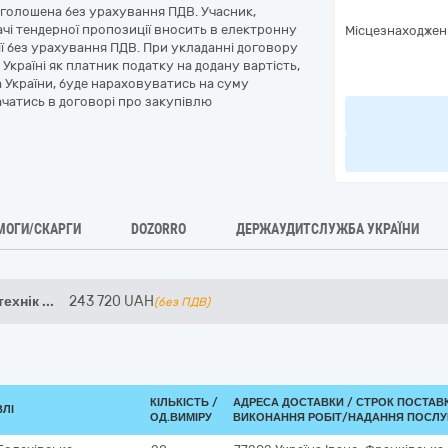
оголошена без урахування ПДВ. Учасник,
чі тендерної пропозиції вносить в електронну
Місцезнаходжен
ї без урахування ПДВ. При укладанні договору
Україні як платник податку на додану вартість,
 України, буде нараховуватись на суму
ачатись в договорі про закупівлю
МОГИ/СКАРГИ
DOZORRO
ДЕРЖАУДИТСЛУЖБА УКРАЇНИ
технік
...
243 720
UAH
(без ПДВ)
КІЛЬКІСТЬ /
АДРЕСА ДОСТАВКИ /
СТРОК ПОСТАВ
ВЛІ
ОД.ВИМІРУ
ВИКОНАННЯ РОБІТ/НАДАННЯ ПОСЛУ