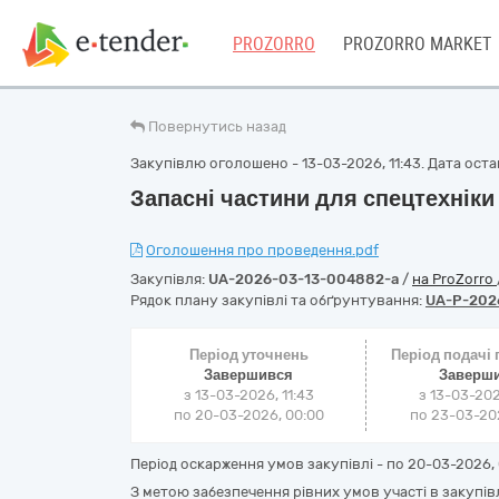
PROZORRO
PROZORRO MARKET
Повернутись назад
Закупівлю оголошено - 13-03-2026, 11:43. Дата остан
Запасні частини для спецтехніки
Оголошення про проведення.pdf
Закупівля:
UA-2026-03-13-004882-a
/
на ProZorro
Рядок плану закупівлі та обґрунтування:
UA-P-202
Період уточнень
Період подачі
Завершився
Заверш
з 13-03-2026, 11:43
з 13-03-202
по 20-03-2026, 00:00
по 23-03-202
Період оскарження умов закупівлі - по
20-03-2026, 
З метою забезпечення рівних умов участі в закупів