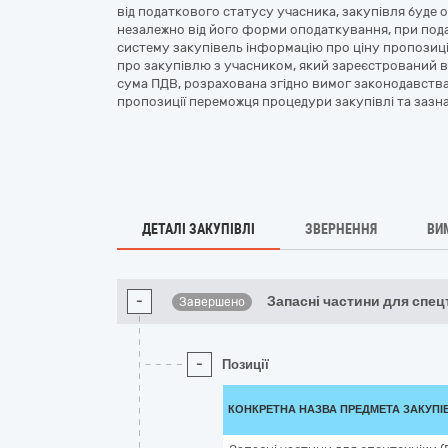
від податкового статусу учасника, закупівля буде 
незалежно від його форми оподаткування, при пода
систему закупівель інформацію про ціну пропозиці
про закупівлю з учасником, який зареєстрований в 
сума ПДВ, розрахована згідно вимог законодавства
пропозиції переможця процедури закупівлі та зазн
ДЕТАЛІ ЗАКУПІВЛІ
ЗВЕРНЕННЯ
ВИ
-
Запасні частини для спец
Завершено
-
Позиції
КОНКРЕТНА НАЗВА ПРЕДМЕТА ЗАКУПІ