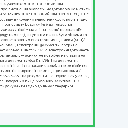
Надана учасником ТОВ "ТОРГОВИЙ ДІМ
про виконання аналогічних договорів не містить
ище Учаснику ТОВ "ТОРГОВИЙ ДІМ "ПРОМТЕХЦЕНТР",
досвіду виконання аналогічних договорів згідно
ої пропозиції» Додатку № 6 до тендерної
ри закупівлі у складі тендерної пропозиції»:
ряду вимог: 1) документи мають бути чіткими та
а кваліфікованим електронним підписом (КЕП)/
ановані, і електронні документи, потрібно
ент окремо. Винятки: Якщо електронні документи
організації, учаснику не потрібно накладати на
ного документа (без КЕП/УЕП на документі),
ща, ініціалів та посади особи), а також відбитки
документів, виданих іншими підприємствами /
 39893851, на документи, що подаються у складі
у з наведеним вище, учаснику закупівлі ТОВ
ть документи згідно до вимог тендерної