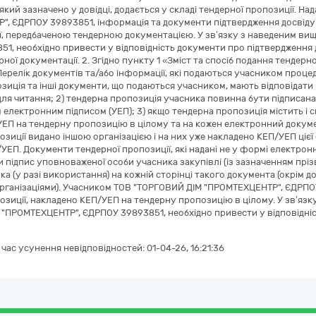
 який зазначено у довідці, додається у складі тендерної пропозиції. 
, ЄДРПОУ 39893851, інформація та документи підтвердження досвіду 
ії, передбаченою тендерною документацією. У зв’язку з наведеним в
1, необхідно привести у відповідність документи про підтвердження 
ної документації. 2. Згідно пункту 1 «Зміст та спосіб подання тендерн
Перелік документів та/або інформації, які подаються учасником процеду
зиція та інші документи, що подаються учасником, мають відповідати 
ля читання; 2) тендерна пропозиція учасника повинна бути підписан
електронним підписом (УЕП); 3) якщо тендерна пропозиція містить і ск
ЕП на тендерну пропозицію в цілому та на кожен електронний докум
озиції видано іншою організацією і на них уже накладено КЕП/УЕП цієї 
/УЕП. Документи тендерної пропозиції, які надані не у формі електрон
 підпис уповноваженої особи учасника закупівлі (із зазначенням прізви
ка (у разі використання) на кожній сторінці такого документа (окрім 
рганізаціями). Учасником ТОВ "ТОРГОВИЙ ДІМ "ПРОМТЕХЦЕНТР", ЄДРПОУ
озиції, накладено КЕП/УЕП на тендерну пропозицію в цілому. У зв’язк
"ПРОМТЕХЦЕНТР", ЄДРПОУ 39893851, необхідно привести у відповідніс
а час усунення невідповідностей:
01-04-26, 16:21:36