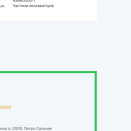
43640000-1
ця,
Частини екскаваторів
ontrol
инок 6
,
01013
,
Петро Сальник