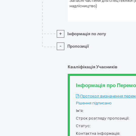
Запасні частини для спецтехніки (
надлісництво)
+
Інформація по лоту
-
Пропозиції
Кваліфікація Учасників
Інформація про Перем
Протокол визначення перемож
Рішення підписано
Ім'я:
Строк розгляду пропозиції:
Статус:
Контактна інформація: