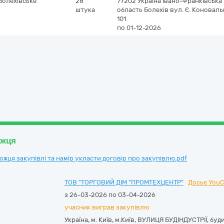
Болехівське
28
77202
Україна
Івано-Франківська
штука
область
Болехів
вул. Є. Коноваль
101
по 01-12-2026
ожця
ця закупівлі та намір укласти договір про закупівлю.pdf
ТОВ "ТОРГОВИЙ ДІМ "ПРОМТЕХЦЕНТР"
Досьє YouC
з 26-03-2026 по 03-04-2026
учасник виграв закупівлю
Україна
,
м. Київ
,
м.Київ,
ВУЛИЦЯ БУДІНДУСТРІЇ, буд