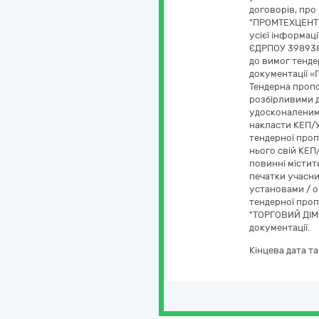
договорів, про
"ПРОМТЕХЦЕНТР"
усієї інформац
ЄДРПОУ 3989385
до вимог тендер
документації «
Тендерна пропо
розбірливими д
удосконаленим 
накласти КЕП/У
тендерної проп
нього свій КЕП
повинні містити
печатки учасни
установами / о
тендерної проп
"ТОРГОВИЙ ДІМ 
документації.
Кінцева дата т