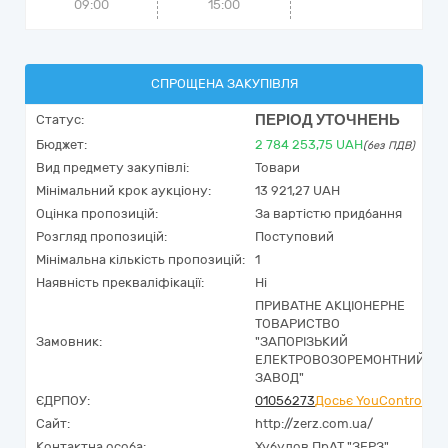
09:00
15:00
СПРОЩЕНА ЗАКУПІВЛЯ
ПЕРІОД УТОЧНЕНЬ
Статус:
Бюджет:
2 784 253,75
UAH
(без ПДВ)
Вид предмету закупівлі:
Товари
Мінімальний крок аукціону:
13 921,27 UAH
Оцінка пропозицій:
За вартістю придбання
Розгляд пропозицій:
Поступовий
Мінімальна кількість пропозицій:
1
Наявність прекваліфікації:
Ні
ПРИВАТНЕ АКЦІОНЕРНЕ
ТОВАРИСТВО
Замовник:
"ЗАПОРІЗЬКИЙ
ЕЛЕКТРОВОЗОРЕМОНТНИЙ
ЗАВОД"
ЄДРПОУ:
01056273
Досьє YouControl
Сайт:
http://zerz.com.ua/
Контактна особа:
Хубулов ПрАТ "ЗЕРЗ"