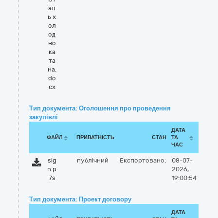
ал
ь х
ол
од
но
ка
та
на.
do
cx
Тип документа: Оголошення про проведення
закупівлі
ДАТА
ФАЙЛ
ПРИВАТНІСТЬ
СТАН
ТА
ЧАС
sig
публічний
Експортовано:
08-07-
n.p
2026,
7s
19:00:54
Тип документа: Проект договору
ДАТА