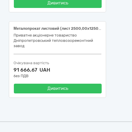
Дивитись
Металопрокат листовий (лист 2500,00х1250,00х10,00мм)
Приватне акцiонерне товариство
Днiпропетровський тепловозоремонтний
завод
Очікувана вартість
91 666,67 UAH
без ПДВ
Дивитись