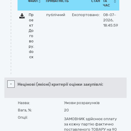
ФАЙЛ
ПРИВАТНІСТЬ
СТАН
ТА
ЧАС
Пр
публічний
Експортовано:
08-07-
ое
2026,
кт
18:45:59
До
го
во
ру.
do
cx
-
Нецінові (якісні) критерії оцінки закупівлі:
Назва:
Умови розрахунків
Вага, %:
20
Опції:
ЗАМОВНИК здійснює оплату
за кожну партію фактично
поставленого ТОВАРУ на 90