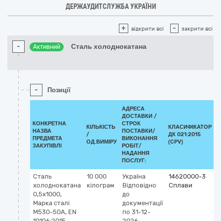
ДЕРЖАУДИТСЛУЖБА УКРАЇНИ
+
-
відкрити всі
закрити всі
-
Сталь холоднокатана
Активний
-
Позиції
АДРЕСА
ДОСТАВКИ /
КОНКРЕТНА
СТРОК
КІЛЬКІСТЬ
КЛАСИФІКАТОР
НАЗВА
ПОСТАВКИ/
/
ДК 021:2015
К
ПРЕДМЕТА
ВИКОНАННЯ
ОД.ВИМІРУ
(CPV)
ЗАКУПІВЛІ
РОБІТ/
НАДАННЯ
ПОСЛУГ:
Сталь
10 000
Україна
14620000-3
холоднокатана
кілограм
Відповідно
Сплави
0,5х1000,
до
Марка сталі
документації
М530-50А, EN
по 31-12-
10106:2015
2026