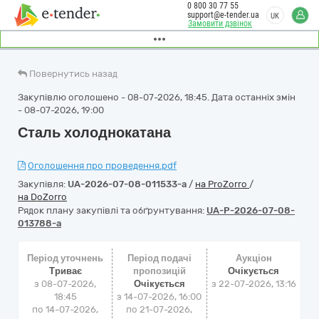
0 800 30 77 55
support@e-tender.ua
UK
Замовити дзвінок
Повернутись назад
Закупівлю оголошено - 08-07-2026, 18:45. Дата останніх змін
- 08-07-2026, 19:00
Сталь холоднокатана
Оголошення про проведення.pdf
Закупівля:
UA-2026-07-08-011533-a
/
на ProZorro
/
на DoZorro
Рядок плану закупівлі та обґрунтування:
UA-P-2026-07-08-
013788-a
Період уточнень
Період подачі
Аукціон
Триває
пропозицій
Очікується
з 08-07-2026,
Очікується
з
22-07-2026, 13:16
18:45
з 14-07-2026, 16:00
по 14-07-2026,
по 21-07-2026,