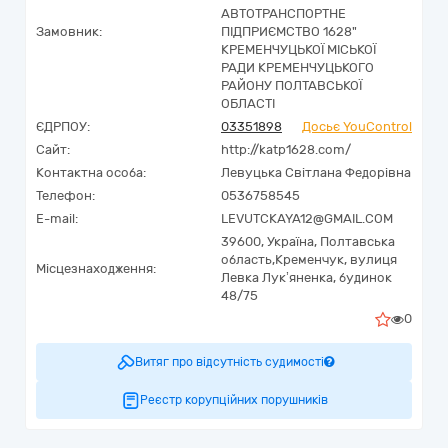
АВТОТРАНСПОРТНЕ
Замовник:
ПІДПРИЄМСТВО 1628"
КРЕМЕНЧУЦЬКОЇ МІСЬКОЇ
РАДИ КРЕМЕНЧУЦЬКОГО
РАЙОНУ ПОЛТАВСЬКОЇ
ОБЛАСТІ
ЄДРПОУ:
03351898
Досьє YouControl
Сайт:
http://katp1628.com/
Контактна особа:
Левуцька Світлана Федорівна
Телефон:
0536758545
E-mail:
LEVUTCKAYA12@GMAIL.COM
39600,
Україна
,
Полтавська
область,
Кременчук,
вулиця
Місцезнаходження:
Левка Лук’яненка, будинок
48/75
0
Витяг про відсутність судимості
Реєстр корупційних порушників