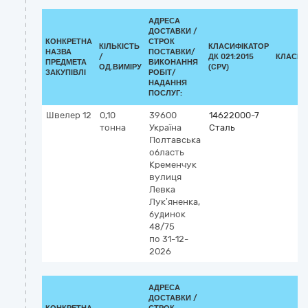
АДРЕСА
ДОСТАВКИ /
КОНКРЕТНА
СТРОК
КІЛЬКІСТЬ
КЛАСИФІКАТОР
НАЗВА
ПОСТАВКИ/
/
ДК 021:2015
КЛАСИФ
ПРЕДМЕТА
ВИКОНАННЯ
ОД.ВИМІРУ
(CPV)
ЗАКУПІВЛІ
РОБІТ/
НАДАННЯ
ПОСЛУГ:
Швелер 12
0,10
39600
14622000-7
тонна
Україна
Сталь
Полтавська
область
Кременчук
вулиця
Левка
Лук’яненка,
будинок
48/75
по 31-12-
2026
АДРЕСА
ДОСТАВКИ /