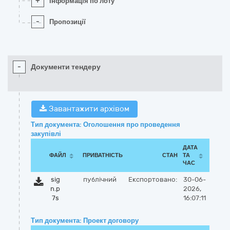
+
Інформація по лоту
-
Пропозиції
-
Документи тендеру
Завантажити архівом
Тип документа: Оголошення про проведення
закупівлі
ДАТА
ФАЙЛ
ПРИВАТНІСТЬ
СТАН
ТА
ЧАС
sig
публічний
Експортовано:
30-06-
n.p
2026,
7s
16:07:11
Тип документа: Проект договору