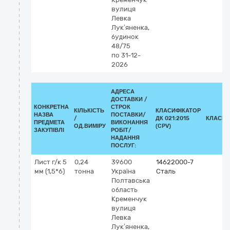
вулиця
Левка
Лук’яненка,
будинок
48/75
по 31-12-
2026
АДРЕСА
ДОСТАВКИ /
КОНКРЕТНА
СТРОК
КІЛЬКІСТЬ
КЛАСИФІКАТОР
НАЗВА
ПОСТАВКИ/
/
ДК 021:2015
КЛАСИФ
ПРЕДМЕТА
ВИКОНАННЯ
ОД.ВИМІРУ
(CPV)
ЗАКУПІВЛІ
РОБІТ/
НАДАННЯ
ПОСЛУГ:
Лист г/к 5
0,24
39600
14622000-7
мм (1,5*6)
тонна
Україна
Сталь
Полтавська
область
Кременчук
вулиця
Левка
Лук’яненка,