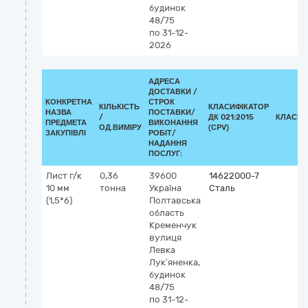
будинок
48/75
по 31-12-
2026
АДРЕСА
ДОСТАВКИ /
КОНКРЕТНА
СТРОК
КІЛЬКІСТЬ
КЛАСИФІКАТОР
НАЗВА
ПОСТАВКИ/
/
ДК 021:2015
КЛАСИФ
ПРЕДМЕТА
ВИКОНАННЯ
ОД.ВИМІРУ
(CPV)
ЗАКУПІВЛІ
РОБІТ/
НАДАННЯ
ПОСЛУГ:
Лист г/к
0,36
39600
14622000-7
10 мм
тонна
Україна
Сталь
(1,5*6)
Полтавська
область
Кременчук
вулиця
Левка
Лук’яненка,
будинок
48/75
по 31-12-