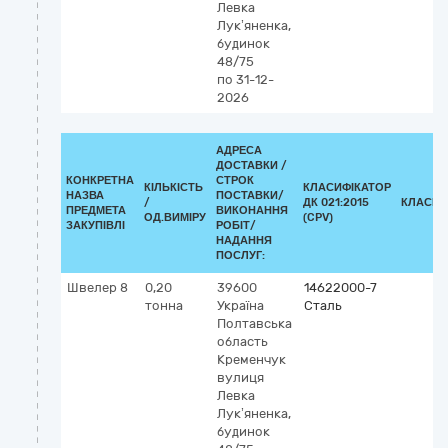
Левка
Лук’яненка,
будинок
48/75
по 31-12-
2026
АДРЕСА
ДОСТАВКИ /
КОНКРЕТНА
СТРОК
КІЛЬКІСТЬ
КЛАСИФІКАТОР
НАЗВА
ПОСТАВКИ/
/
ДК 021:2015
КЛАСИФ
ПРЕДМЕТА
ВИКОНАННЯ
ОД.ВИМІРУ
(CPV)
ЗАКУПІВЛІ
РОБІТ/
НАДАННЯ
ПОСЛУГ:
Швелер 8
0,20
39600
14622000-7
тонна
Україна
Сталь
Полтавська
область
Кременчук
вулиця
Левка
Лук’яненка,
будинок