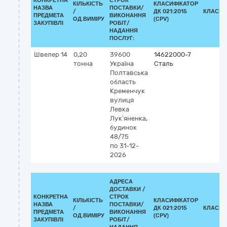
КОНКРЕТНА
СТРОК
КІЛЬКІСТЬ
КЛАСИФІКАТОР
НАЗВА
ПОСТАВКИ/
/
ДК 021:2015
КЛАСИФ
ПРЕДМЕТА
ВИКОНАННЯ
ОД.ВИМІРУ
(CPV)
ЗАКУПІВЛІ
РОБІТ/
НАДАННЯ
ПОСЛУГ:
Швелер 14
0,20
39600
14622000-7
тонна
Україна
Сталь
Полтавська
область
Кременчук
вулиця
Левка
Лук’яненка,
будинок
48/75
по 31-12-
2026
АДРЕСА
ДОСТАВКИ /
КОНКРЕТНА
СТРОК
КІЛЬКІСТЬ
КЛАСИФІКАТОР
НАЗВА
ПОСТАВКИ/
/
ДК 021:2015
КЛАСИФ
ПРЕДМЕТА
ВИКОНАННЯ
ОД.ВИМІРУ
(CPV)
ЗАКУПІВЛІ
РОБІТ/