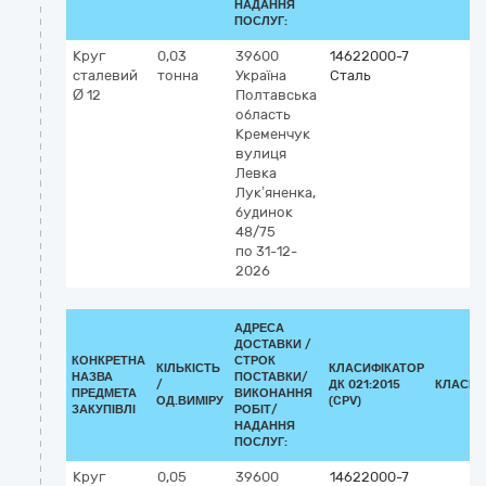
НАДАННЯ
ПОСЛУГ:
Круг
0,03
39600
14622000-7
сталевий
тонна
Україна
Сталь
Ø 12
Полтавська
область
Кременчук
вулиця
Левка
Лук’яненка,
будинок
48/75
по 31-12-
2026
АДРЕСА
ДОСТАВКИ /
КОНКРЕТНА
СТРОК
КІЛЬКІСТЬ
КЛАСИФІКАТОР
НАЗВА
ПОСТАВКИ/
/
ДК 021:2015
КЛАСИФ
ПРЕДМЕТА
ВИКОНАННЯ
ОД.ВИМІРУ
(CPV)
ЗАКУПІВЛІ
РОБІТ/
НАДАННЯ
ПОСЛУГ:
Круг
0,05
39600
14622000-7