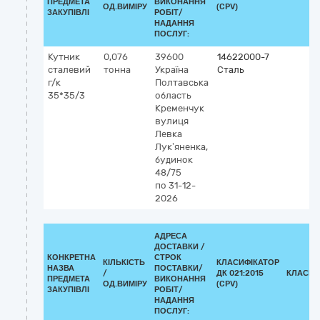
ПРЕДМЕТА
ВИКОНАННЯ
ОД.ВИМІРУ
(CPV)
ЗАКУПІВЛІ
РОБІТ/
НАДАННЯ
ПОСЛУГ:
Кутник
0,076
39600
14622000-7
сталевий
тонна
Україна
Сталь
г/к
Полтавська
35*35/3
область
Кременчук
вулиця
Левка
Лук’яненка,
будинок
48/75
по 31-12-
2026
АДРЕСА
ДОСТАВКИ /
КОНКРЕТНА
СТРОК
КІЛЬКІСТЬ
КЛАСИФІКАТОР
НАЗВА
ПОСТАВКИ/
/
ДК 021:2015
КЛАСИФ
ПРЕДМЕТА
ВИКОНАННЯ
ОД.ВИМІРУ
(CPV)
ЗАКУПІВЛІ
РОБІТ/
НАДАННЯ
ПОСЛУГ: