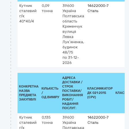
Кутник
0,09
39600
14622000-7
сталевий
тонна
Україна
Сталь
г/к
Полтавська
40*40/4
область
Кременчук
вулиця
Левка
Лук’яненка,
будинок
48/75
по 31-12-
2026
АДРЕСА
ДОСТАВКИ /
КОНКРЕТНА
СТРОК
КІЛЬКІСТЬ
КЛАСИФІКАТОР
НАЗВА
ПОСТАВКИ/
/
ДК 021:2015
КЛАСИФ
ПРЕДМЕТА
ВИКОНАННЯ
ОД.ВИМІРУ
(CPV)
ЗАКУПІВЛІ
РОБІТ/
НАДАННЯ
ПОСЛУГ:
Кутник
0,135
39600
14622000-7
сталевий
тонна
Україна
Сталь
г/к
Полтавська