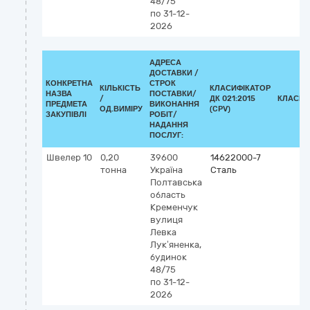
48/75
по 31-12-
2026
АДРЕСА
ДОСТАВКИ /
КОНКРЕТНА
СТРОК
КІЛЬКІСТЬ
КЛАСИФІКАТОР
НАЗВА
ПОСТАВКИ/
/
ДК 021:2015
КЛАСИФ
ПРЕДМЕТА
ВИКОНАННЯ
ОД.ВИМІРУ
(CPV)
ЗАКУПІВЛІ
РОБІТ/
НАДАННЯ
ПОСЛУГ:
Швелер 10
0,20
39600
14622000-7
тонна
Україна
Сталь
Полтавська
область
Кременчук
вулиця
Левка
Лук’яненка,
будинок
48/75
по 31-12-
2026