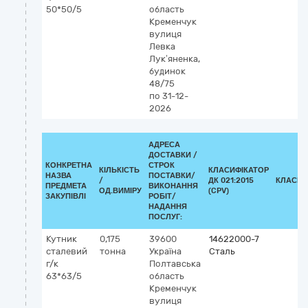
50*50/5
область
Кременчук
вулиця
Левка
Лук’яненка,
будинок
48/75
по 31-12-
2026
АДРЕСА
ДОСТАВКИ /
КОНКРЕТНА
СТРОК
КІЛЬКІСТЬ
КЛАСИФІКАТОР
НАЗВА
ПОСТАВКИ/
/
ДК 021:2015
КЛАСИФ
ПРЕДМЕТА
ВИКОНАННЯ
ОД.ВИМІРУ
(CPV)
ЗАКУПІВЛІ
РОБІТ/
НАДАННЯ
ПОСЛУГ:
Кутник
0,175
39600
14622000-7
сталевий
тонна
Україна
Сталь
г/к
Полтавська
63*63/5
область
Кременчук
вулиця