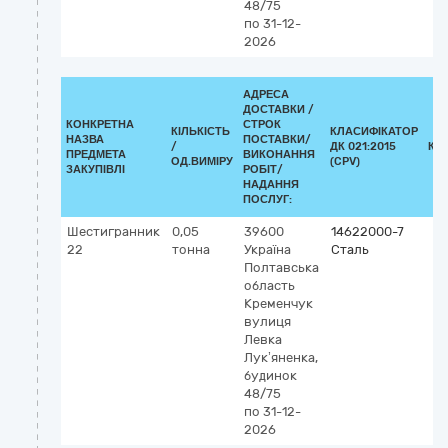
48/75
по 31-12-
2026
АДРЕСА
ДОСТАВКИ /
КОНКРЕТНА
СТРОК
КІЛЬКІСТЬ
КЛАСИФІКАТОР
НАЗВА
ПОСТАВКИ/
/
ДК 021:2015
КЛ
ПРЕДМЕТА
ВИКОНАННЯ
ОД.ВИМІРУ
(CPV)
ЗАКУПІВЛІ
РОБІТ/
НАДАННЯ
ПОСЛУГ:
Шестигранник
0,05
39600
14622000-7
22
тонна
Україна
Сталь
Полтавська
область
Кременчук
вулиця
Левка
Лук’яненка,
будинок
48/75
по 31-12-
2026