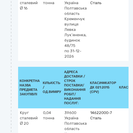
сталевий
тонна
Україна
Сталь
Ø 16
Полтавська
область
Кременчук
вулиця
Левка
Лук’яненка,
будинок
48/75
по 31-12-
2026
АДРЕСА
ДОСТАВКИ /
КОНКРЕТНА
СТРОК
КІЛЬКІСТЬ
КЛАСИФІКАТОР
НАЗВА
ПОСТАВКИ/
/
ДК 021:2015
КЛАСИФ
ПРЕДМЕТА
ВИКОНАННЯ
ОД.ВИМІРУ
(CPV)
ЗАКУПІВЛІ
РОБІТ/
НАДАННЯ
ПОСЛУГ:
Круг
0,04
39600
14622000-7
сталевий
тонна
Україна
Сталь
Ø 20
Полтавська
область