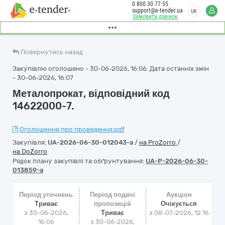
0 800 30 77 55
support@e-tender.ua
UK
Замовити дзвінок
Повернутись назад
Закупівлю оголошено - 30-06-2026, 16:06. Дата останніх змін
- 30-06-2026, 16:07
Металопрокат, відповідний код
14622000-7.
Оголошення про проведення.pdf
Закупівля:
UA-2026-06-30-012043-a
/
на ProZorro
/
на DoZorro
Рядок плану закупівлі та обґрунтування:
UA-P-2026-06-30-
013859-a
Період уточнень
Період подачі
Аукціон
Триває
пропозицій
Очікується
з 30-06-2026,
Триває
з
08-07-2026, 12:16
16:06
з 30-06-2026,