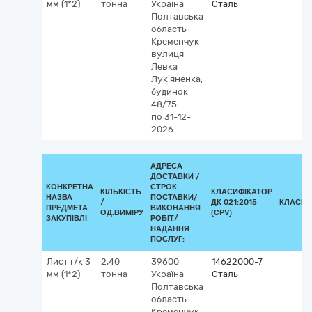
мм (1*2)
тонна
Україна
Сталь
Полтавська
область
Кременчук
вулиця
Левка
Лук’яненка,
будинок
48/75
по 31-12-
2026
АДРЕСА
ДОСТАВКИ /
КОНКРЕТНА
СТРОК
КІЛЬКІСТЬ
КЛАСИФІКАТОР
НАЗВА
ПОСТАВКИ/
/
ДК 021:2015
КЛАСИФ
ПРЕДМЕТА
ВИКОНАННЯ
ОД.ВИМІРУ
(CPV)
ЗАКУПІВЛІ
РОБІТ/
НАДАННЯ
ПОСЛУГ:
Лист г/к 3
2,40
39600
14622000-7
мм (1*2)
тонна
Україна
Сталь
Полтавська
область
Кременчук