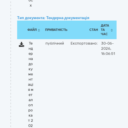
oc
x
Тип документа: Тендерна документація
ДАТА
ФАЙЛ
ПРИВАТНІСТЬ
СТАН
ТА
ЧАС
Те
публічний
Експортовано:
30-06-
нд
2026,
ер
16:06:51
на
до
ку
ме
нт
аці
я м
ет
ал
оп
ро
ка
т 2
02