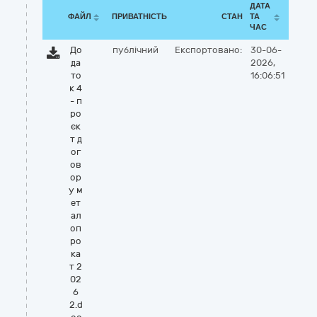
ДАТА
ФАЙЛ
ПРИВАТНІСТЬ
СТАН
ТА
ЧАС
До
публічний
Експортовано:
30-06-
да
2026,
то
16:06:51
к 4
- п
ро
єк
т д
ог
ов
ор
у м
ет
ал
оп
ро
ка
т 2
02
6
2.d