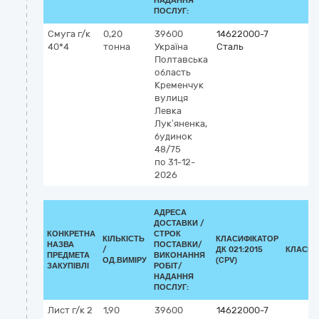
НАДАННЯ
ПОСЛУГ:
Смуга г/к
0,20
39600
14622000-7
40*4
тонна
Україна
Сталь
Полтавська
область
Кременчук
вулиця
Левка
Лук’яненка,
будинок
48/75
по 31-12-
2026
АДРЕСА
ДОСТАВКИ /
КОНКРЕТНА
СТРОК
КІЛЬКІСТЬ
КЛАСИФІКАТОР
НАЗВА
ПОСТАВКИ/
/
ДК 021:2015
КЛАСИФ
ПРЕДМЕТА
ВИКОНАННЯ
ОД.ВИМІРУ
(CPV)
ЗАКУПІВЛІ
РОБІТ/
НАДАННЯ
ПОСЛУГ:
Лист г/к 2
1,90
39600
14622000-7