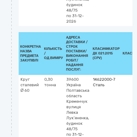
будинок
48/75
по 31-12-
2026
АДРЕСА
ДОСТАВКИ /
КОНКРЕТНА
СТРОК
КІЛЬКІСТЬ
КЛАСИФІКАТОР
НАЗВА
ПОСТАВКИ/
/
ДК 021:2015
КЛАСИФ
ПРЕДМЕТА
ВИКОНАННЯ
ОД.ВИМІРУ
(CPV)
ЗАКУПІВЛІ
РОБІТ/
НАДАННЯ
ПОСЛУГ:
Круг
0,30
39600
14622000-7
сталевий
тонна
Україна
Сталь
Ø 60
Полтавська
область
Кременчук
вулиця
Левка
Лук’яненка,
будинок
48/75
по 31-12-