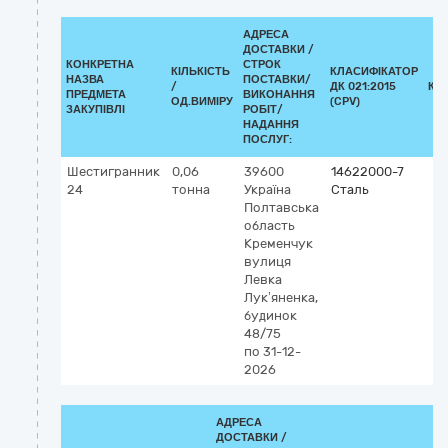
АДРЕСА
ДОСТАВКИ /
КОНКРЕТНА
СТРОК
КІЛЬКІСТЬ
КЛАСИФІКАТОР
НАЗВА
ПОСТАВКИ/
/
ДК 021:2015
КЛ
ПРЕДМЕТА
ВИКОНАННЯ
ОД.ВИМІРУ
(CPV)
ЗАКУПІВЛІ
РОБІТ/
НАДАННЯ
ПОСЛУГ:
Шестигранник
0,06
39600
14622000-7
24
тонна
Україна
Сталь
Полтавська
область
Кременчук
вулиця
Левка
Лук’яненка,
будинок
48/75
по 31-12-
2026
АДРЕСА
ДОСТАВКИ /