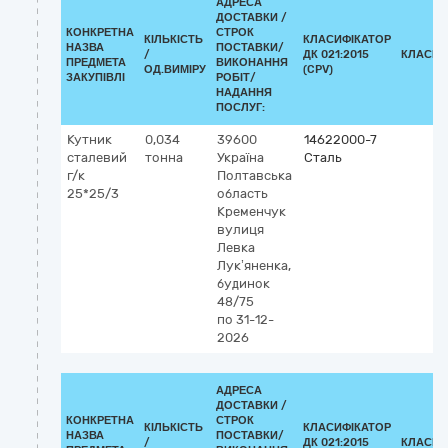
АДРЕСА
ДОСТАВКИ /
КОНКРЕТНА
СТРОК
КІЛЬКІСТЬ
КЛАСИФІКАТОР
НАЗВА
ПОСТАВКИ/
/
ДК 021:2015
КЛАСИФ
ПРЕДМЕТА
ВИКОНАННЯ
ОД.ВИМІРУ
(CPV)
ЗАКУПІВЛІ
РОБІТ/
НАДАННЯ
ПОСЛУГ:
Кутник
0,034
39600
14622000-7
сталевий
тонна
Україна
Сталь
г/к
Полтавська
25*25/3
область
Кременчук
вулиця
Левка
Лук’яненка,
будинок
48/75
по 31-12-
2026
АДРЕСА
ДОСТАВКИ /
КОНКРЕТНА
СТРОК
КІЛЬКІСТЬ
КЛАСИФІКАТОР
НАЗВА
ПОСТАВКИ/
/
ДК 021:2015
КЛАСИФ