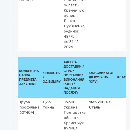
область
Кременчук
вулиця
Левка
Лук’яненка,
будинок
48/75
по 31-12-
2026
АДРЕСА
ДОСТАВКИ /
КОНКРЕТНА
СТРОК
КІЛЬКІСТЬ
КЛАСИФІКАТОР
НАЗВА
ПОСТАВКИ/
/
ДК 021:2015
КЛАСИ
ПРЕДМЕТА
ВИКОНАННЯ
ОД.ВИМІРУ
(CPV)
ЗАКУПІВЛІ
РОБІТ/
НАДАННЯ
ПОСЛУГ:
Труба
0,66
39600
14622000-7
профільна
тонна
Україна
Сталь
60*40/4
Полтавська
область
Кременчук
вулиця