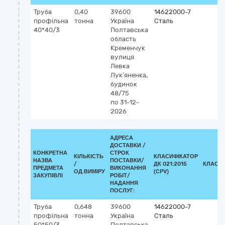
Труба
0,40
39600
14622000-7
профільна
тонна
Україна
Сталь
40*40/3
Полтавська
область
Кременчук
вулиця
Левка
Лук’яненка,
будинок
48/75
по 31-12-
2026
АДРЕСА
ДОСТАВКИ /
КОНКРЕТНА
СТРОК
КІЛЬКІСТЬ
КЛАСИФІКАТОР
НАЗВА
ПОСТАВКИ/
/
ДК 021:2015
КЛАСИ
ПРЕДМЕТА
ВИКОНАННЯ
ОД.ВИМІРУ
(CPV)
ЗАКУПІВЛІ
РОБІТ/
НАДАННЯ
ПОСЛУГ:
Труба
0,648
39600
14622000-7
профільна
тонна
Україна
Сталь
50*50/3
Полтавська