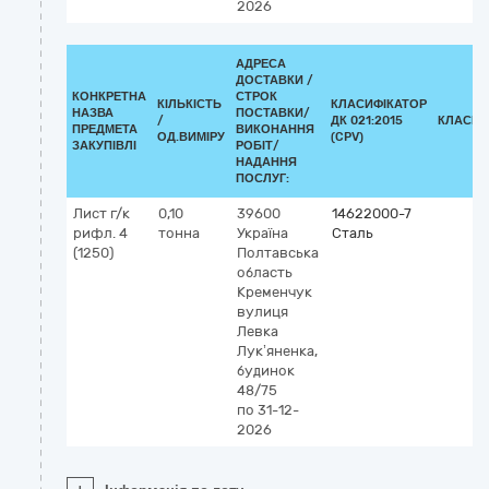
2026
АДРЕСА
ДОСТАВКИ /
КОНКРЕТНА
СТРОК
КІЛЬКІСТЬ
КЛАСИФІКАТОР
НАЗВА
ПОСТАВКИ/
/
ДК 021:2015
КЛАСИФ
ПРЕДМЕТА
ВИКОНАННЯ
ОД.ВИМІРУ
(CPV)
ЗАКУПІВЛІ
РОБІТ/
НАДАННЯ
ПОСЛУГ:
Лист г/к
0,10
39600
14622000-7
рифл. 4
тонна
Україна
Сталь
(1250)
Полтавська
область
Кременчук
вулиця
Левка
Лук’яненка,
будинок
48/75
по 31-12-
2026