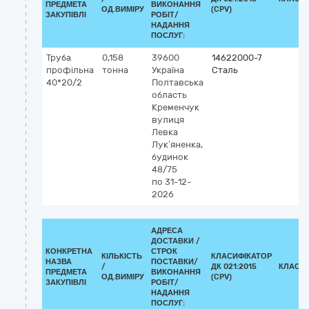
ПРЕДМЕТА
ВИКОНАННЯ
ОД.ВИМІРУ
(CPV)
ЗАКУПІВЛІ
РОБІТ/
НАДАННЯ
ПОСЛУГ:
Труба
0,158
39600
14622000-7
профільна
тонна
Україна
Сталь
40*20/2
Полтавська
область
Кременчук
вулиця
Левка
Лук’яненка,
будинок
48/75
по 31-12-
2026
АДРЕСА
ДОСТАВКИ /
КОНКРЕТНА
СТРОК
КІЛЬКІСТЬ
КЛАСИФІКАТОР
НАЗВА
ПОСТАВКИ/
/
ДК 021:2015
КЛАСИ
ПРЕДМЕТА
ВИКОНАННЯ
ОД.ВИМІРУ
(CPV)
ЗАКУПІВЛІ
РОБІТ/
НАДАННЯ
ПОСЛУГ: