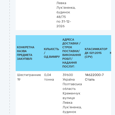
Левка
Лук’яненка,
будинок
48/75
по 31-12-
2026
АДРЕСА
ДОСТАВКИ /
КОНКРЕТНА
СТРОК
КІЛЬКІСТЬ
КЛАСИФІКАТОР
НАЗВА
ПОСТАВКИ/
/
ДК 021:2015
КЛ
ПРЕДМЕТА
ВИКОНАННЯ
ОД.ВИМІРУ
(CPV)
ЗАКУПІВЛІ
РОБІТ/
НАДАННЯ
ПОСЛУГ:
Шестигранник
0,04
39600
14622000-7
19
тонна
Україна
Сталь
Полтавська
область
Кременчук
вулиця
Левка
Лук’яненка,
будинок