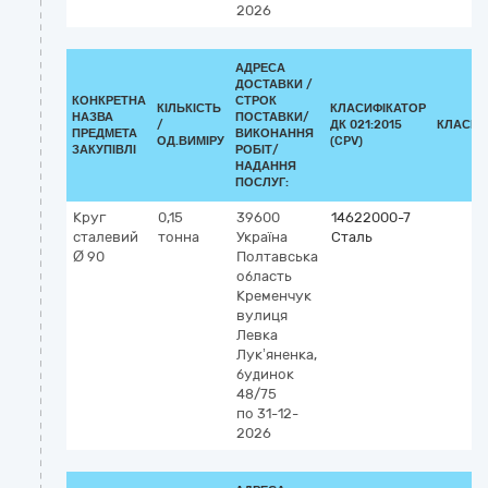
2026
АДРЕСА
ДОСТАВКИ /
КОНКРЕТНА
СТРОК
КІЛЬКІСТЬ
КЛАСИФІКАТОР
НАЗВА
ПОСТАВКИ/
/
ДК 021:2015
КЛАСИФ
ПРЕДМЕТА
ВИКОНАННЯ
ОД.ВИМІРУ
(CPV)
ЗАКУПІВЛІ
РОБІТ/
НАДАННЯ
ПОСЛУГ:
Круг
0,15
39600
14622000-7
сталевий
тонна
Україна
Сталь
Ø 90
Полтавська
область
Кременчук
вулиця
Левка
Лук’яненка,
будинок
48/75
по 31-12-
2026