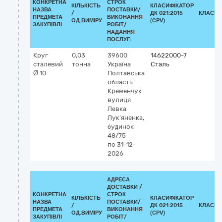
КОНКРЕТНА
СТРОК
КІЛЬКІСТЬ
КЛАСИФІКАТОР
НАЗВА
ПОСТАВКИ/
/
ДК 021:2015
КЛАСИФ
ПРЕДМЕТА
ВИКОНАННЯ
ОД.ВИМІРУ
(CPV)
ЗАКУПІВЛІ
РОБІТ/
НАДАННЯ
ПОСЛУГ:
Круг
0,03
39600
14622000-7
сталевий
тонна
Україна
Сталь
Ø 10
Полтавська
область
Кременчук
вулиця
Левка
Лук’яненка,
будинок
48/75
по 31-12-
2026
АДРЕСА
ДОСТАВКИ /
КОНКРЕТНА
СТРОК
КІЛЬКІСТЬ
КЛАСИФІКАТОР
НАЗВА
ПОСТАВКИ/
/
ДК 021:2015
КЛАСИФ
ПРЕДМЕТА
ВИКОНАННЯ
ОД.ВИМІРУ
(CPV)
ЗАКУПІВЛІ
РОБІТ/