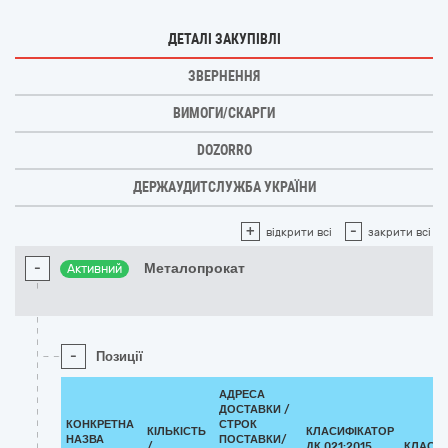
ДЕТАЛІ ЗАКУПІВЛІ
ЗВЕРНЕННЯ
ВИМОГИ/СКАРГИ
DOZORRO
ДЕРЖАУДИТСЛУЖБА УКРАЇНИ
+
-
відкрити всі
закрити всі
-
Металопрокат
Активний
-
Позиції
АДРЕСА
ДОСТАВКИ /
КОНКРЕТНА
СТРОК
КІЛЬКІСТЬ
КЛАСИФІКАТОР
НАЗВА
ПОСТАВКИ/
/
ДК 021:2015
КЛАСИ