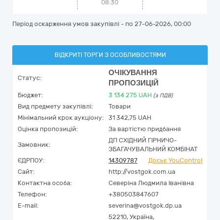
08:30
Період оскарження умов закупівлі - по
27-06-2026, 00:00
ВІДКРИТІ ТОРГИ З ОСОБЛИВОСТЯМИ
ОЧІКУВАННЯ
Статус:
ПРОПОЗИЦІЙ
Бюджет:
3 134 275
UAH
(з ПДВ)
Вид предмету закупівлі:
Товари
Мінімальний крок аукціону:
31 342,75 UAH
Оцінка пропозицій:
За вартістю придбання
ДП СХІДНИЙ ГІРНИЧО-
Замовник:
ЗБАГАЧУВАЛЬНИЙ КОМБІНАТ
ЄДРПОУ:
14309787
Досьє YouControl
Сайт:
http://vostgok.com.ua
Контактна особа:
Северіна Людмила Іванівна
Телефон:
+380503847607
E-mail:
severina@vostgok.dp.ua
52210,
Україна
,