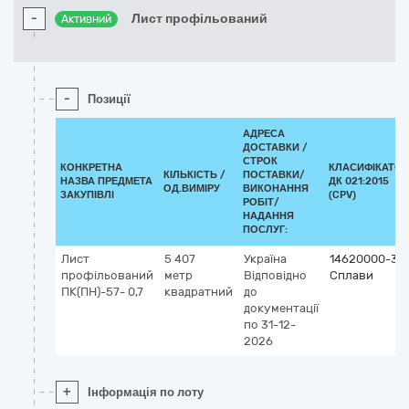
-
Лист профільований
Активний
-
Позиції
АДРЕСА
ДОСТАВКИ /
СТРОК
КОНКРЕТНА
КЛАСИФІКАТОР
КІЛЬКІСТЬ /
ПОСТАВКИ/
НАЗВА ПРЕДМЕТА
ДК 021:2015
ОД.ВИМІРУ
ВИКОНАННЯ
ЗАКУПІВЛІ
(CPV)
РОБІТ/
НАДАННЯ
ПОСЛУГ:
Лист
5 407
Україна
14620000-3
профільований
метр
Відповідно
Сплави
ПК(ПН)-57- 0,7
квадратний
до
документації
по 31-12-
2026
+
Інформація по лоту