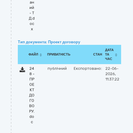
ан
ий
- Т
Д.d
oc
x
Тип документа: Проект договору
ДАТА
ФАЙЛ
ПРИВАТНІСТЬ
СТАН
ТА
ЧАС
24
публічний
Експортовано:
22-06-
8 -
2026,
ПР
11:37:22
ОЕ
КТ
ДО
ГО
ВО
РУ.
do
c