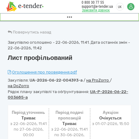
0 800 30 77 55
support@e-tender.ua
UK
Замовити дзвінок
Повернутись назад
Закупівлю оголошено - 22-06-2026, 11:41. Дата останніх змін -
22-06-2026, 11:42
Лист профільований
Оголошення про проведення.pdf
Закупівля:
UA-2026-06-22-004393-a
/
на ProZorro
/
на DoZorro
Рядок плану закупівлі та обґрунтування:
UA-P-2026-06-22-
003685-a
Період уточнень
Період подачі
Аукціон
Триває
пропозицій
Очікується
з 22-06-2026, 11:41
Триває
з
01-07-2026, 15:50
по 27-06-2026,
з 22-06-2026, 11:41
00:00
по 30-06-2026,