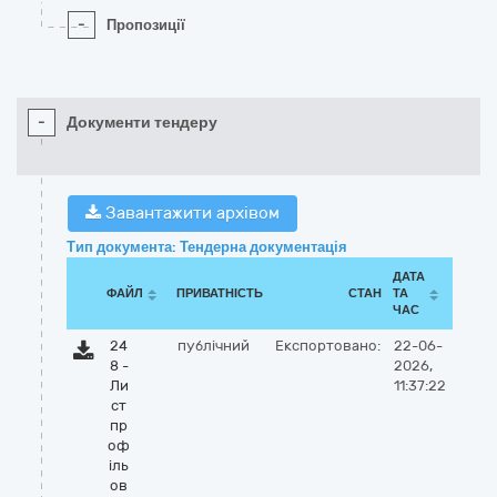
-
Пропозиції
-
Документи тендеру
Завантажити архівом
Тип документа: Тендерна документація
ДАТА
ФАЙЛ
ПРИВАТНІСТЬ
СТАН
ТА
ЧАС
24
публічний
Експортовано:
22-06-
8 -
2026,
Ли
11:37:22
ст
пр
оф
іль
ов