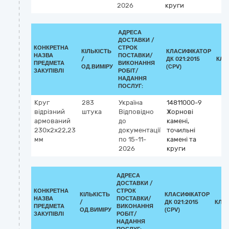
2026
круги
АДРЕСА
ДОСТАВКИ /
КОНКРЕТНА
СТРОК
КІЛЬКІСТЬ
КЛАСИФІКАТОР
НАЗВА
ПОСТАВКИ/
/
ДК 021:2015
КЛА
ПРЕДМЕТА
ВИКОНАННЯ
ОД.ВИМІРУ
(CPV)
ЗАКУПІВЛІ
РОБІТ/
НАДАННЯ
ПОСЛУГ:
Круг
283
Україна
14811000-9
відрізний
штука
Відповідно
Жорнові
армований
до
камені,
230х2х22,23
документації
точильні
мм
по 15-11-
камені та
2026
круги
АДРЕСА
ДОСТАВКИ /
КОНКРЕТНА
СТРОК
КІЛЬКІСТЬ
КЛАСИФІКАТОР
НАЗВА
ПОСТАВКИ/
/
ДК 021:2015
КЛА
ПРЕДМЕТА
ВИКОНАННЯ
ОД.ВИМІРУ
(CPV)
ЗАКУПІВЛІ
РОБІТ/
НАДАННЯ