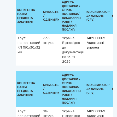
АДРЕСА
ДОСТАВКИ /
КОНКРЕТНА
СТРОК
КІЛЬКІСТЬ
КЛАСИФІКАТОР
НАЗВА
ПОСТАВКИ/
/
ДК 021:2015
КЛ
ПРЕДМЕТА
ВИКОНАННЯ
ОД.ВИМІРУ
(CPV)
ЗАКУПІВЛІ
РОБІТ/
НАДАННЯ
ПОСЛУГ:
Круг
635
Україна
14810000-2
пелюстковий
штука
Відповідно
Абразивні
КЛ 150х30х32
до
вироби
мм
документації
по 15-11-
2026
АДРЕСА
ДОСТАВКИ /
КОНКРЕТНА
СТРОК
КІЛЬКІСТЬ
КЛАСИФІКАТОР
НАЗВА
ПОСТАВКИ/
/
ДК 021:2015
КЛ
ПРЕДМЕТА
ВИКОНАННЯ
ОД.ВИМІРУ
(CPV)
ЗАКУПІВЛІ
РОБІТ/
НАДАННЯ
ПОСЛУГ:
Круг
116
Україна
14810000-2
пелюстковий
штука
Відповідно
Абразивні