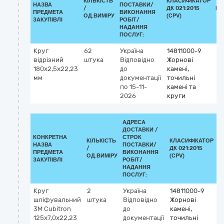
КІЛЬКІСТЬ
КЛАСИФІКАТОР
НАЗВА
ПОСТАВКИ/
/
ДК 021:2015
КЛ
ПРЕДМЕТА
ВИКОНАННЯ
ОД.ВИМІРУ
(CPV)
ЗАКУПІВЛІ
РОБІТ/
НАДАННЯ
ПОСЛУГ:
Круг
62
Україна
14811000-9
відрізний
штука
Відповідно
Жорнові
180х2,5х22,23
до
камені,
мм
документації
точильні
по 15-11-
камені та
2026
круги
АДРЕСА
ДОСТАВКИ /
КОНКРЕТНА
СТРОК
КІЛЬКІСТЬ
КЛАСИФІКАТОР
НАЗВА
ПОСТАВКИ/
/
ДК 021:2015
К
ПРЕДМЕТА
ВИКОНАННЯ
ОД.ВИМІРУ
(CPV)
ЗАКУПІВЛІ
РОБІТ/
НАДАННЯ
ПОСЛУГ:
Круг
2
Україна
14811000-9
шліфувальний
штука
Відповідно
Жорнові
3М Cubitron
до
камені,
125х7,0х22,23
документації
точильні