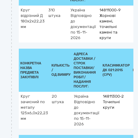
ПОСЛУГ:
Круг
310
Україна
14811000-9
відрізний Д
штука
Відповідно
Жорнові
180х2х22,23
до
камені,
мм
документації
точильні
по 15-11-
камені та
2026
круги
АДРЕСА
ДОСТАВКИ /
КОНКРЕТНА
СТРОК
КІЛЬКІСТЬ
КЛАСИФІКАТОР
НАЗВА
ПОСТАВКИ/
/
ДК 021:2015
КЛ
ПРЕДМЕТА
ВИКОНАННЯ
ОД.ВИМІРУ
(CPV)
ЗАКУПІВЛІ
РОБІТ/
НАДАННЯ
ПОСЛУГ:
Круг
20
Україна
14811300-2
зачисний по
штука
Відповідно
Точильні
металу
до
круги
125x6,0x22,23
документації
мм
по 15-11-
2026