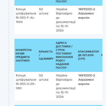
ПОСЛУГ:
Кільце
50
Україна
14810000-2
шліфувальне
штука
Відповідно
Абразивні
RI-050-F-AL-
до
вироби
1000
документації
по 15-11-
2026
АДРЕСА
ДОСТАВКИ /
КОНКРЕТНА
СТРОК
КІЛЬКІСТЬ
КЛАСИФІКАТОР
НАЗВА
ПОСТАВКИ/
/
ДК 021:2015
КЛ
ПРЕДМЕТА
ВИКОНАННЯ
ОД.ВИМІРУ
(CPV)
ЗАКУПІВЛІ
РОБІТ/
НАДАННЯ
ПОСЛУГ:
Кільце
50
Україна
14810000-2
шліфувальне
штука
Відповідно
Абразивні
RI-050-G-ZR-
до
вироби
080
документації
по 15-11-
2026