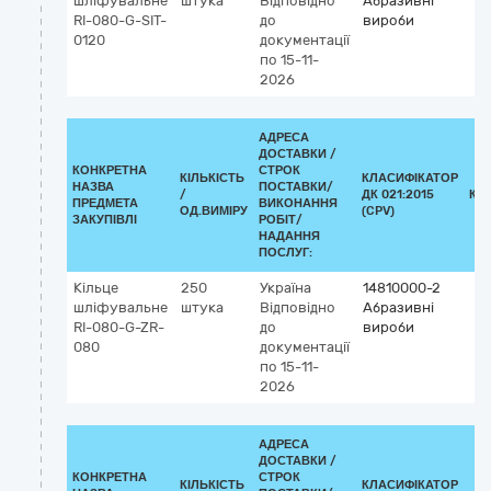
шліфувальне
штука
Відповідно
Абразивні
RI-080-G-SIT-
до
вироби
0120
документації
по 15-11-
2026
АДРЕСА
ДОСТАВКИ /
КОНКРЕТНА
СТРОК
КІЛЬКІСТЬ
КЛАСИФІКАТОР
НАЗВА
ПОСТАВКИ/
/
ДК 021:2015
КЛ
ПРЕДМЕТА
ВИКОНАННЯ
ОД.ВИМІРУ
(CPV)
ЗАКУПІВЛІ
РОБІТ/
НАДАННЯ
ПОСЛУГ:
Кільце
250
Україна
14810000-2
шліфувальне
штука
Відповідно
Абразивні
RI-080-G-ZR-
до
вироби
080
документації
по 15-11-
2026
АДРЕСА
ДОСТАВКИ /
КОНКРЕТНА
СТРОК
КІЛЬКІСТЬ
КЛАСИФІКАТОР