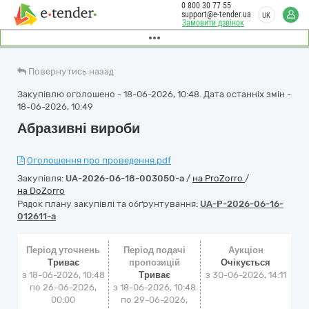
0 800 30 77 55
support@e-tender.ua
UK
Замовити дзвінок
Повернутись назад
Закупівлю оголошено - 18-06-2026, 10:48. Дата останніх змін -
18-06-2026, 10:49
Абразивні вироби
Оголошення про проведення.pdf
Закупівля:
UA-2026-06-18-003050-a
/
на ProZorro
/
на DoZorro
Рядок плану закупівлі та обґрунтування:
UA-P-2026-06-16-
012611-a
Період уточнень
Період подачі
Аукціон
Триває
пропозицій
Очікується
з 18-06-2026, 10:48
Триває
з
30-06-2026, 14:11
по 26-06-2026,
з 18-06-2026, 10:48
00:00
по 29-06-2026,