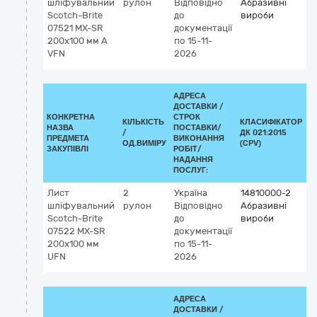
шліфувальний
рулон
Відповідно
Абразивні
Scotch-Brite
до
вироби
07521 MX-SR
документації
200х100 мм A
по 15-11-
VFN
2026
АДРЕСА
ДОСТАВКИ /
КОНКРЕТНА
СТРОК
КІЛЬКІСТЬ
КЛАСИФІКАТОР
НАЗВА
ПОСТАВКИ/
/
ДК 021:2015
К
ПРЕДМЕТА
ВИКОНАННЯ
ОД.ВИМІРУ
(CPV)
ЗАКУПІВЛІ
РОБІТ/
НАДАННЯ
ПОСЛУГ:
Лист
2
Україна
14810000-2
шліфувальний
рулон
Відповідно
Абразивні
Scotch-Brite
до
вироби
07522 MX-SR
документації
200х100 мм
по 15-11-
UFN
2026
АДРЕСА
ДОСТАВКИ /