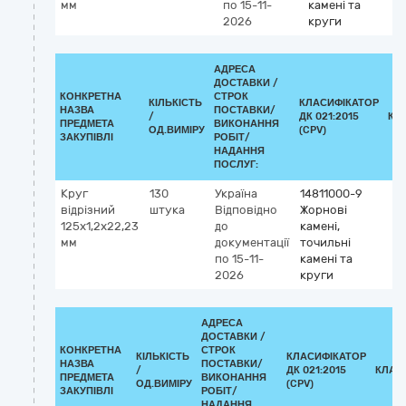
мм
по 15-11-
камені та
2026
круги
АДРЕСА
ДОСТАВКИ /
КОНКРЕТНА
СТРОК
КІЛЬКІСТЬ
КЛАСИФІКАТОР
НАЗВА
ПОСТАВКИ/
/
ДК 021:2015
КЛ
ПРЕДМЕТА
ВИКОНАННЯ
ОД.ВИМІРУ
(CPV)
ЗАКУПІВЛІ
РОБІТ/
НАДАННЯ
ПОСЛУГ:
Круг
130
Україна
14811000-9
відрізний
штука
Відповідно
Жорнові
125х1,2х22,23
до
камені,
мм
документації
точильні
по 15-11-
камені та
2026
круги
АДРЕСА
ДОСТАВКИ /
КОНКРЕТНА
СТРОК
КІЛЬКІСТЬ
КЛАСИФІКАТОР
НАЗВА
ПОСТАВКИ/
/
ДК 021:2015
КЛАС
ПРЕДМЕТА
ВИКОНАННЯ
ОД.ВИМІРУ
(CPV)
ЗАКУПІВЛІ
РОБІТ/
НАДАННЯ