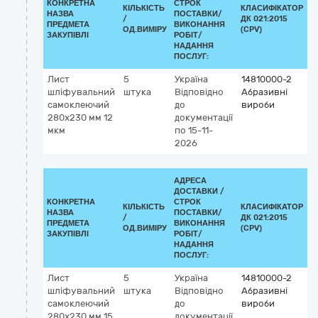
КОНКРЕТНА
СТРОК
КІЛЬКІСТЬ
КЛАСИФІКАТОР
НАЗВА
ПОСТАВКИ/
/
ДК 021:2015
К
ПРЕДМЕТА
ВИКОНАННЯ
ОД.ВИМІРУ
(CPV)
ЗАКУПІВЛІ
РОБІТ/
НАДАННЯ
ПОСЛУГ:
Лист
5
Україна
14810000-2
шліфувальний
штука
Відповідно
Абразивні
самоклеючий
до
вироби
280х230 мм 12
документації
мкм
по 15-11-
2026
АДРЕСА
ДОСТАВКИ /
КОНКРЕТНА
СТРОК
КІЛЬКІСТЬ
КЛАСИФІКАТОР
НАЗВА
ПОСТАВКИ/
/
ДК 021:2015
К
ПРЕДМЕТА
ВИКОНАННЯ
ОД.ВИМІРУ
(CPV)
ЗАКУПІВЛІ
РОБІТ/
НАДАННЯ
ПОСЛУГ:
Лист
5
Україна
14810000-2
шліфувальний
штука
Відповідно
Абразивні
самоклеючий
до
вироби
280х230 мм 15
документації