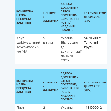
АДРЕСА
ДОСТАВКИ /
КОНКРЕТНА
СТРОК
КІЛЬКІСТЬ
КЛАСИФІКАТОР
НАЗВА
ПОСТАВКИ/
/
ДК 021:2015
К
ПРЕДМЕТА
ВИКОНАННЯ
ОД.ВИМІРУ
(CPV)
ЗАКУПІВЛІ
РОБІТ/
НАДАННЯ
ПОСЛУГ:
Круг
15
Україна
14811300-2
шліфувальний
штука
Відповідно
Точильні
125х6,4х22,23
до
круги
мм 14А
документації
по 15-11-
2026
АДРЕСА
ДОСТАВКИ /
КОНКРЕТНА
СТРОК
КІЛЬКІСТЬ
КЛАСИФІКАТОР
НАЗВА
ПОСТАВКИ/
/
ДК 021:2015
К
ПРЕДМЕТА
ВИКОНАННЯ
ОД.ВИМІРУ
(CPV)
ЗАКУПІВЛІ
РОБІТ/
НАДАННЯ
ПОСЛУГ:
Лист
2
Україна
14810000-2