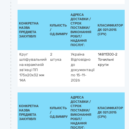
АДРЕСА
ДОСТАВКИ /
КОНКРЕТНА
СТРОК
КІЛЬКІСТЬ
КЛАСИФІКАТОР
НАЗВА
ПОСТАВКИ/
/
ДК 021:2015
К
ПРЕДМЕТА
ВИКОНАННЯ
ОД.ВИМІРУ
(CPV)
ЗАКУПІВЛІ
РОБІТ/
НАДАННЯ
ПОСЛУГ:
Круг
2
Україна
14811300-2
шліфувальний
штука
Відповідно
Точильні
на керамічній
до
круги
зв'язці ПП
документації
175х20х32 мм
по 15-11-
14А
2026
АДРЕСА
ДОСТАВКИ /
КОНКРЕТНА
СТРОК
КІЛЬКІСТЬ
КЛАСИФІКАТОР
НАЗВА
ПОСТАВКИ/
/
ДК 021:2015
К
ПРЕДМЕТА
ВИКОНАННЯ
ОД.ВИМІРУ
(CPV)
ЗАКУПІВЛІ
РОБІТ/
НАДАННЯ
ПОСЛУГ: