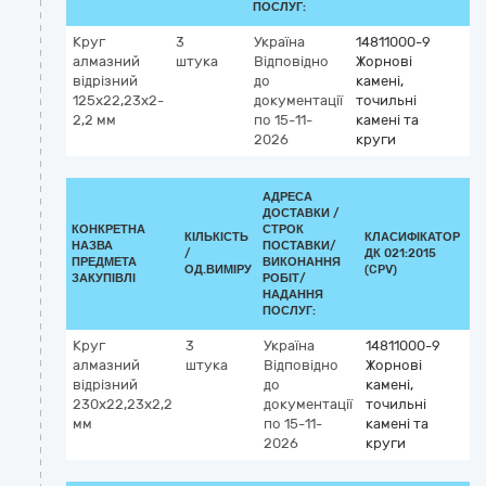
ПОСЛУГ:
Круг
3
Україна
14811000-9
алмазний
штука
Відповідно
Жорнові
відрізний
до
камені,
125х22,23х2-
документації
точильні
2,2 мм
по 15-11-
камені та
2026
круги
АДРЕСА
ДОСТАВКИ /
КОНКРЕТНА
СТРОК
КІЛЬКІСТЬ
КЛАСИФІКАТОР
НАЗВА
ПОСТАВКИ/
/
ДК 021:2015
К
ПРЕДМЕТА
ВИКОНАННЯ
ОД.ВИМІРУ
(CPV)
ЗАКУПІВЛІ
РОБІТ/
НАДАННЯ
ПОСЛУГ:
Круг
3
Україна
14811000-9
алмазний
штука
Відповідно
Жорнові
відрізний
до
камені,
230х22,23х2,2
документації
точильні
мм
по 15-11-
камені та
2026
круги