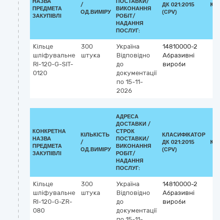
НАЗВА
ПОСТАВКИ/
/
ДК 021:2015
КЛ
ПРЕДМЕТА
ВИКОНАННЯ
ОД.ВИМІРУ
(CPV)
ЗАКУПІВЛІ
РОБІТ/
НАДАННЯ
ПОСЛУГ:
Кільце
300
Україна
14810000-2
шліфувальне
штука
Відповідно
Абразивні
RI-120-G-SIT-
до
вироби
0120
документації
по 15-11-
2026
АДРЕСА
ДОСТАВКИ /
КОНКРЕТНА
СТРОК
КІЛЬКІСТЬ
КЛАСИФІКАТОР
НАЗВА
ПОСТАВКИ/
/
ДК 021:2015
КЛ
ПРЕДМЕТА
ВИКОНАННЯ
ОД.ВИМІРУ
(CPV)
ЗАКУПІВЛІ
РОБІТ/
НАДАННЯ
ПОСЛУГ:
Кільце
300
Україна
14810000-2
шліфувальне
штука
Відповідно
Абразивні
RI-120-G-ZR-
до
вироби
080
документації
по 15-11-