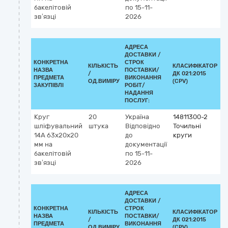
бакелітовій
по 15-11-
зв’язці
2026
АДРЕСА
ДОСТАВКИ /
КОНКРЕТНА
СТРОК
КІЛЬКІСТЬ
КЛАСИФІКАТОР
НАЗВА
ПОСТАВКИ/
/
ДК 021:2015
К
ПРЕДМЕТА
ВИКОНАННЯ
ОД.ВИМІРУ
(CPV)
ЗАКУПІВЛІ
РОБІТ/
НАДАННЯ
ПОСЛУГ:
Круг
20
Україна
14811300-2
шліфувальний
штука
Відповідно
Точильні
14А 63х20х20
до
круги
мм на
документації
бакелітовій
по 15-11-
зв’язці
2026
АДРЕСА
ДОСТАВКИ /
КОНКРЕТНА
СТРОК
КІЛЬКІСТЬ
КЛАСИФІКАТОР
НАЗВА
ПОСТАВКИ/
/
ДК 021:2015
К
ПРЕДМЕТА
ВИКОНАННЯ
ОД.ВИМІРУ
(CPV)