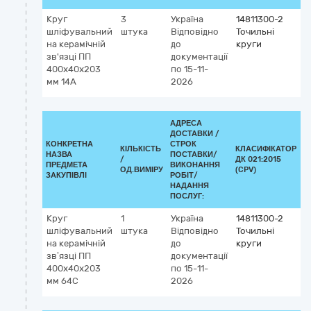
Круг
3
Україна
14811300-2
шліфувальний
штука
Відповідно
Точильні
на керамічній
до
круги
зв'язці ПП
документації
400х40х203
по 15-11-
мм 14А
2026
АДРЕСА
ДОСТАВКИ /
КОНКРЕТНА
СТРОК
КІЛЬКІСТЬ
КЛАСИФІКАТОР
НАЗВА
ПОСТАВКИ/
/
ДК 021:2015
К
ПРЕДМЕТА
ВИКОНАННЯ
ОД.ВИМІРУ
(CPV)
ЗАКУПІВЛІ
РОБІТ/
НАДАННЯ
ПОСЛУГ:
Круг
1
Україна
14811300-2
шліфувальний
штука
Відповідно
Точильні
на керамічній
до
круги
зв’язці ПП
документації
400х40х203
по 15-11-
мм 64С
2026