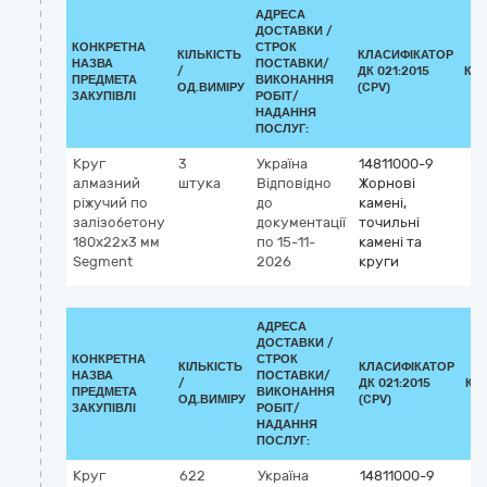
АДРЕСА
ДОСТАВКИ /
КОНКРЕТНА
СТРОК
КІЛЬКІСТЬ
КЛАСИФІКАТОР
НАЗВА
ПОСТАВКИ/
/
ДК 021:2015
КЛ
ПРЕДМЕТА
ВИКОНАННЯ
ОД.ВИМІРУ
(CPV)
ЗАКУПІВЛІ
РОБІТ/
НАДАННЯ
ПОСЛУГ:
Круг
3
Україна
14811000-9
алмазний
штука
Відповідно
Жорнові
ріжучий по
до
камені,
залізобетону
документації
точильні
180х22х3 мм
по 15-11-
камені та
Segment
2026
круги
АДРЕСА
ДОСТАВКИ /
КОНКРЕТНА
СТРОК
КІЛЬКІСТЬ
КЛАСИФІКАТОР
НАЗВА
ПОСТАВКИ/
/
ДК 021:2015
КЛ
ПРЕДМЕТА
ВИКОНАННЯ
ОД.ВИМІРУ
(CPV)
ЗАКУПІВЛІ
РОБІТ/
НАДАННЯ
ПОСЛУГ:
Круг
622
Україна
14811000-9