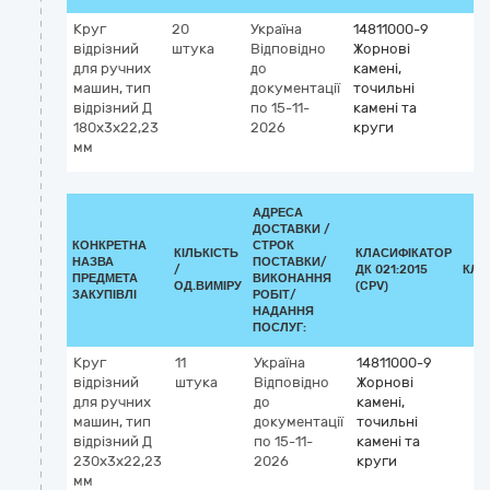
Круг
20
Україна
14811000-9
відрізний
штука
Відповідно
Жорнові
для ручних
до
камені,
машин, тип
документації
точильні
відрізний Д
по 15-11-
камені та
180х3х22,23
2026
круги
мм
АДРЕСА
ДОСТАВКИ /
КОНКРЕТНА
СТРОК
КІЛЬКІСТЬ
КЛАСИФІКАТОР
НАЗВА
ПОСТАВКИ/
/
ДК 021:2015
КЛА
ПРЕДМЕТА
ВИКОНАННЯ
ОД.ВИМІРУ
(CPV)
ЗАКУПІВЛІ
РОБІТ/
НАДАННЯ
ПОСЛУГ:
Круг
11
Україна
14811000-9
відрізний
штука
Відповідно
Жорнові
для ручних
до
камені,
машин, тип
документації
точильні
відрізний Д
по 15-11-
камені та
230х3х22,23
2026
круги
мм