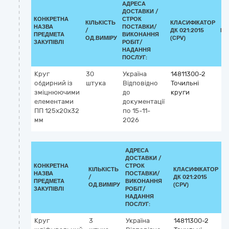
АДРЕСА
ДОСТАВКИ /
КОНКРЕТНА
СТРОК
КІЛЬКІСТЬ
КЛАСИФІКАТОР
НАЗВА
ПОСТАВКИ/
/
ДК 021:2015
КЛ
ПРЕДМЕТА
ВИКОНАННЯ
ОД.ВИМІРУ
(CPV)
ЗАКУПІВЛІ
РОБІТ/
НАДАННЯ
ПОСЛУГ:
Круг
30
Україна
14811300-2
обдирний із
штука
Відповідно
Точильні
зміцнюючими
до
круги
елементами
документації
ПП 125х20х32
по 15-11-
мм
2026
АДРЕСА
ДОСТАВКИ /
КОНКРЕТНА
СТРОК
КІЛЬКІСТЬ
КЛАСИФІКАТОР
НАЗВА
ПОСТАВКИ/
/
ДК 021:2015
К
ПРЕДМЕТА
ВИКОНАННЯ
ОД.ВИМІРУ
(CPV)
ЗАКУПІВЛІ
РОБІТ/
НАДАННЯ
ПОСЛУГ:
Круг
3
Україна
14811300-2