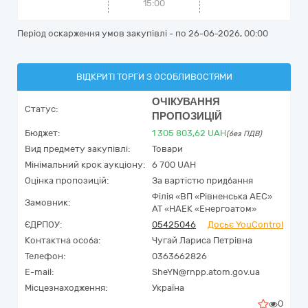
15:00
Період оскарження умов закупівлі - по
26-06-2026, 00:00
ВІДКРИТІ ТОРГИ З ОСОБЛИВОСТЯМИ
ОЧІКУВАННЯ
Статус:
ПРОПОЗИЦІЙ
Бюджет:
1 305 803,62
UAH
(без ПДВ)
Вид предмету закупівлі:
Товари
Мінімальний крок аукціону:
6 700 UAH
Оцінка пропозицій:
За вартістю придбання
Філія «ВП «Рівненська АЕС»
Замовник:
АТ «НАЕК «Енергоатом»
ЄДРПОУ:
05425046
Досьє YouControl
Контактна особа:
Чугай Лариса Петрівна
Телефон:
0363662826
E-mail:
SheYN@rnpp.atom.gov.ua
Місцезнаходження:
Україна
0