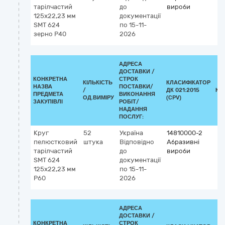
тарілчастий
до
вироби
125х22,23 мм
документації
SMT 624
по 15-11-
зерно Р40
2026
АДРЕСА
ДОСТАВКИ /
КОНКРЕТНА
СТРОК
КІЛЬКІСТЬ
КЛАСИФІКАТОР
НАЗВА
ПОСТАВКИ/
/
ДК 021:2015
КЛ
ПРЕДМЕТА
ВИКОНАННЯ
ОД.ВИМІРУ
(CPV)
ЗАКУПІВЛІ
РОБІТ/
НАДАННЯ
ПОСЛУГ:
Круг
52
Україна
14810000-2
пелюстковий
штука
Відповідно
Абразивні
тарілчастий
до
вироби
SMT 624
документації
125х22,23 мм
по 15-11-
Р60
2026
АДРЕСА
ДОСТАВКИ /
КОНКРЕТНА
СТРОК