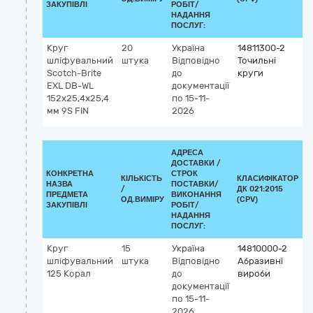
ЗАКУПІВЛІ
РОБІТ/
НАДАННЯ
ПОСЛУГ:
Круг
20
Україна
14811300-2
шліфувальний
штука
Відповідно
Точильні
Scotch-Brite
до
круги
EXL DB-WL
документації
152x25,4x25,4
по 15-11-
мм 9S FIN
2026
АДРЕСА
ДОСТАВКИ /
КОНКРЕТНА
СТРОК
КІЛЬКІСТЬ
КЛАСИФІКАТОР
НАЗВА
ПОСТАВКИ/
/
ДК 021:2015
К
ПРЕДМЕТА
ВИКОНАННЯ
ОД.ВИМІРУ
(CPV)
ЗАКУПІВЛІ
РОБІТ/
НАДАННЯ
ПОСЛУГ:
Круг
15
Україна
14810000-2
шліфувальний
штука
Відповідно
Абразивні
125 Корал
до
вироби
документації
по 15-11-
2026