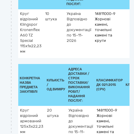
ПОСЛУГ:
Круг
10
Україна
14811000-9
відрізний
штука
Відповідно
Жорнові
Klingspor
до
камені,
Kronenflex
документації
точильні
A60 TZ
по 15-11-
камені та
Special
2026
круги
115х1х22,23
мм
АДРЕСА
ДОСТАВКИ /
КОНКРЕТНА
СТРОК
КІЛЬКІСТЬ
КЛАСИФІКАТОР
НАЗВА
ПОСТАВКИ/
/
ДК 021:2015
КЛА
ПРЕДМЕТА
ВИКОНАННЯ
ОД.ВИМІРУ
(CPV)
ЗАКУПІВЛІ
РОБІТ/
НАДАННЯ
ПОСЛУГ:
Круг
20
Україна
14811000-9
відрізний
штука
Відповідно
Жорнові
армований
до
камені,
125х3х22,23
документації
точильні
мм
по 15-11-
камені та