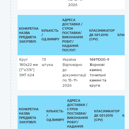
2026
АДРЕСА
ДОСТАВКИ /
КОНКРЕТНА
СТРОК
КІЛЬКІСТЬ
КЛАСИФІКАТОР
НАЗВА
ПОСТАВКИ/
/
ДК 021:2015
КЛАСИ
ПРЕДМЕТА
ВИКОНАННЯ
ОД.ВИМІРУ
(CPV)
ЗАКУПІВЛІ
РОБІТ/
НАДАННЯ
ПОСЛУГ:
Круг
73
Україна
14811000-9
180х22 мм
штука
Відповідно
Жорнові
(7"х7/8")
до
камені,
SMT 624
документації
точильні
по 15-11-
камені та
2026
круги
АДРЕСА
ДОСТАВКИ /
КОНКРЕТНА
СТРОК
КІЛЬКІСТЬ
КЛАСИФІКАТОР
НАЗВА
ПОСТАВКИ/
/
ДК 021:2015
КЛА
ПРЕДМЕТА
ВИКОНАННЯ
ОД.ВИМІРУ
(CPV)
ЗАКУПІВЛІ
РОБІТ/
НАДАННЯ