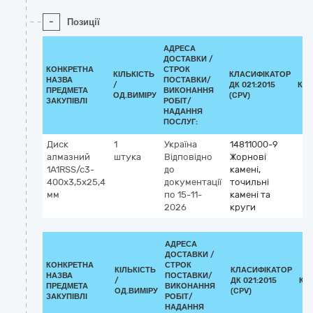
-
Позиції
АДРЕСА
ДОСТАВКИ /
КОНКРЕТНА
СТРОК
КІЛЬКІСТЬ
КЛАСИФІКАТОР
НАЗВА
ПОСТАВКИ/
/
ДК 021:2015
КЛ
ПРЕДМЕТА
ВИКОНАННЯ
ОД.ВИМІРУ
(CPV)
ЗАКУПІВЛІ
РОБІТ/
НАДАННЯ
ПОСЛУГ:
Диск
1
Україна
14811000-9
алмазний
штука
Відповідно
Жорнові
1A1RSS/c3-
до
камені,
400х3,5х25,4
документації
точильні
мм
по 15-11-
камені та
2026
круги
АДРЕСА
ДОСТАВКИ /
КОНКРЕТНА
СТРОК
КІЛЬКІСТЬ
КЛАСИФІКАТОР
НАЗВА
ПОСТАВКИ/
/
ДК 021:2015
КЛ
ПРЕДМЕТА
ВИКОНАННЯ
ОД.ВИМІРУ
(CPV)
ЗАКУПІВЛІ
РОБІТ/
НАДАННЯ