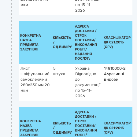
мкм
по 15-11-
2026
АДРЕСА
ДОСТАВКИ /
КОНКРЕТНА
СТРОК
КІЛЬКІСТЬ
КЛАСИФІКАТОР
НАЗВА
ПОСТАВКИ/
/
ДК 021:2015
К
ПРЕДМЕТА
ВИКОНАННЯ
ОД.ВИМІРУ
(CPV)
ЗАКУПІВЛІ
РОБІТ/
НАДАННЯ
ПОСЛУГ:
Лист
5
Україна
14810000-2
шліфувальний
штука
Відповідно
Абразивні
самоклеючий
до
вироби
280х230 мм 20
документації
мкм
по 15-11-
2026
АДРЕСА
ДОСТАВКИ /
КОНКРЕТНА
СТРОК
КІЛЬКІСТЬ
КЛАСИФІКАТОР
НАЗВА
ПОСТАВКИ/
/
ДК 021:2015
К
ПРЕДМЕТА
ВИКОНАННЯ
ОД.ВИМІРУ
(CPV)
ЗАКУПІВЛІ
РОБІТ/