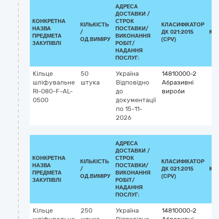
АДРЕСА
ДОСТАВКИ /
КОНКРЕТНА
СТРОК
КІЛЬКІСТЬ
КЛАСИФІКАТОР
НАЗВА
ПОСТАВКИ/
/
ДК 021:2015
КЛ
ПРЕДМЕТА
ВИКОНАННЯ
ОД.ВИМІРУ
(CPV)
ЗАКУПІВЛІ
РОБІТ/
НАДАННЯ
ПОСЛУГ:
Кільце
50
Україна
14810000-2
шліфувальне
штука
Відповідно
Абразивні
RI-080-F-AL-
до
вироби
0500
документації
по 15-11-
2026
АДРЕСА
ДОСТАВКИ /
КОНКРЕТНА
СТРОК
КІЛЬКІСТЬ
КЛАСИФІКАТОР
НАЗВА
ПОСТАВКИ/
/
ДК 021:2015
КЛ
ПРЕДМЕТА
ВИКОНАННЯ
ОД.ВИМІРУ
(CPV)
ЗАКУПІВЛІ
РОБІТ/
НАДАННЯ
ПОСЛУГ:
Кільце
250
Україна
14810000-2