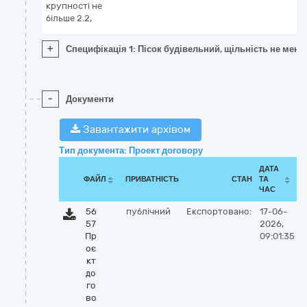
крупності не
більше 2.2,
+
Специфікація 1: Пісок будівельний, щільність не менш
-
Документи
Завантажити архівом
Тип документа: Проект договору
ДАТА
ФАЙЛ
ПРИВАТНІСТЬ
СТАН
ТА
ЧАС
56
публічний
Експортовано:
17-06-
57
2026,
Пр
09:01:35
оє
кт
до
го
во