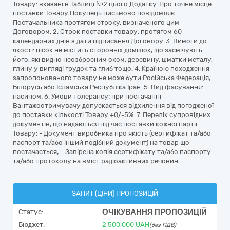
Товару: вказані в Таблиці №2 цього Додатку. Про точне місце
поставки Товару Покупець письмово повідомляє
Постачальника протягом строку, визначеного цим
Договором. 2. Строк поставки товару: протягом 60
календарних днів з дати підписання Договору. 3. Вимоги до
якості: пісок не містить сторонніх домішок, що засмічують
його, які видно неозброєним оком, деревину, шматки металу,
глину у вигляді грудок та глиб тощо. 4. Країною походження
запропонованого товару не може бути Російська Федерація,
Білорусь або Ісламська Республіка Іран. 5. Вид фасування:
насипом. 6. Умови толерансу: при постачанні
Вантажоотримувачу допускається відхилення від погодженої
до поставки кількості Товару +0/-5%. 7. Перелік супровідних
документів, що надаються під час поставки кожної партії
Товару: - Документ виробника про якість (сертифікат та/або
паспорт та/або інший подібний документ) на товар що
постачається; - Завірена копія сертифікату та/або паспорту
та/або протоколу на вміст радіоактивних речовин
ЗАПИТ (ЦІНИ) ПРОПОЗИЦІЙ
ОЧІКУВАННЯ ПРОПОЗИЦІЙ
Статус:
Бюджет:
2 500 000
UAH
(без ПДВ)