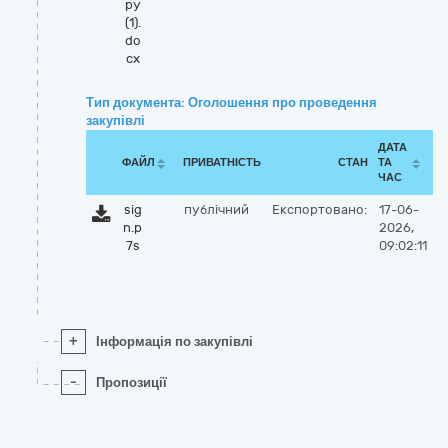
ру
(1).
do
cx
Тип документа: Оголошення про проведення
закупівлі
ДАТА
ФАЙЛ
ПРИВАТНІСТЬ
СТАН
ТА
ЧАС
sig
публічний
Експортовано:
17-06-
n.p
2026,
7s
09:02:11
+
Інформація по закупівлі
-
Пропозиції