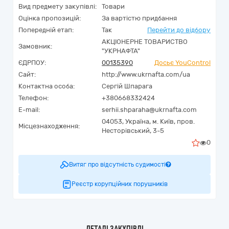
Вид предмету закупівлі:
Товари
Оцінка пропозицій:
За вартістю придбання
Попередній етап:
Так
Перейти до відбору
АКЦІОНЕРНЕ ТОВАРИСТВО
Замовник:
"УКРНАФТА"
ЄДРПОУ:
00135390
Досьє YouControl
Сайт:
http://www.ukrnafta.com/ua
Контактна особа:
Сергій Шпарага
Телефон:
+380668332424
E-mail:
serhii.shparaha@ukrnafta.com
04053,
Україна
,
м. Київ,
пров.
Місцезнаходження:
Несторівський, 3-5
0
Витяг про відсутність судимості
Реєстр корупційних порушників
ДЕТАЛІ ЗАКУПІВЛІ