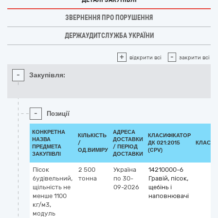
ЗВЕРНЕННЯ ПРО ПОРУШЕННЯ
ДЕРЖАУДИТСЛУЖБА УКРАЇНИ
+
-
відкрити всі
закрити всі
-
Закупівля:
-
Позиції
КОНКРЕТНА
АДРЕСА
КІЛЬКІСТЬ
КЛАСИФІКАТОР
НАЗВА
ДОСТАВКИ
/
ДК 021:2015
КЛАСИФ
ПРЕДМЕТА
/ ПЕРІОД
ОД.ВИМІРУ
(CPV)
ЗАКУПІВЛІ
ДОСТАВКИ
Пісок
2 500
Україна
14210000-6
будівельний,
тонна
по 30-
Гравій, пісок,
щільність не
09-2026
щебінь і
менше 1100
наповнювачі
кг/м3,
модуль