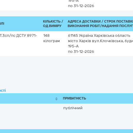
195-А
по 31-12-2026
КІЛЬКІСТЬ /
АДРЕСА ДОСТАВКИ /
СТРОК ПОСТАВК
ВЛІ
ОД.ВИМІРУ
ВИКОНАННЯ РОБІТ/НАДАННЯ ПОСЛУГ
Т.3сп/пс ДСТУ 8971-
148
61145
Україна
Харківська область
кілограм
місто Харків
вул.Клочківська, буд
195-А
по 31-12-2026
сті
ПРИВАТНІСТЬ
публічний