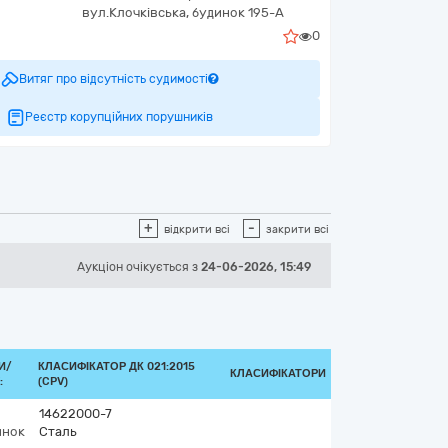
вул.Клочківська, будинок 195-А
0
Витяг про відсутність судимості
Реєстр корупційних порушників
+
-
відкрити всі
закрити всі
Аукціон
очікується
з
24-06-2026, 15:49
И/
КЛАСИФІКАТОР ДК 021:2015
КЛАСИФІКАТОРИ
:
(CPV)
14622000-7
инок
Сталь