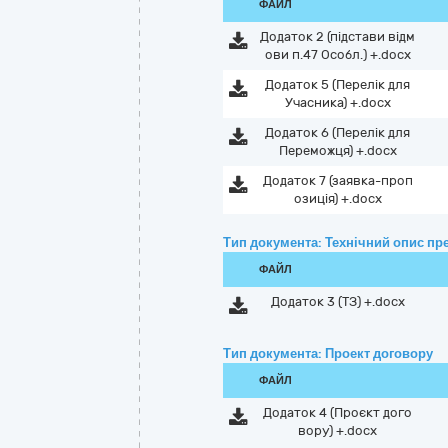
ФАЙЛ
Додаток 2 (підстави відм
ови п.47 Особл.) +.docx
Додаток 5 (Перелік для
Учасника) +.docx
Додаток 6 (Перелік для
Переможця) +.docx
Додаток 7 (заявка-проп
озиція) +.docx
Тип документа: Технічний опис пре
ФАЙЛ
Додаток 3 (ТЗ) +.docx
Тип документа: Проект договору
ФАЙЛ
Додаток 4 (Проєкт дого
вору) +.docx