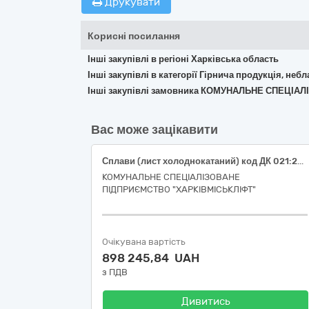
Друкувати
Корисні посилання
Інші закупівлі в регіоні Харківська область
Інші закупівлі в категорії Гірнича продукція, неб
Інші закупівлі замовника КОМУНАЛЬНЕ СПЕЦІА
Вас може зацікавити
Сплави (лист холоднокатаний) код ДК 021:2015:14620000-3: Сплави (код ДК 021:2015 14622000-7 Сталь)
КОМУНАЛЬНЕ СПЕЦІАЛІЗОВАНЕ
ПІДПРИЄМСТВО "ХАРКІВМІСЬКЛІФТ"
Очікувана вартість
898 245,84 UAH
з ПДВ
Дивитись