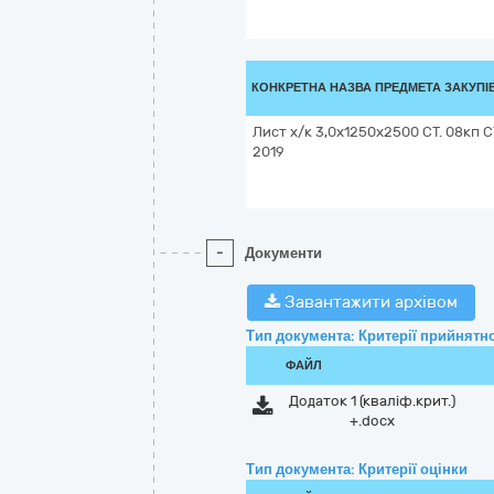
КОНКРЕТНА НАЗВА ПРЕДМЕТА ЗАКУПІ
Лист х/к 3,0х1250х2500 СТ. 08кп С
2019
-
Документи
Завантажити архівом
Тип документа: Критерії прийнятно
ФАЙЛ
Додаток 1 (кваліф.крит.)
+.docx
Тип документа: Критерії оцінки