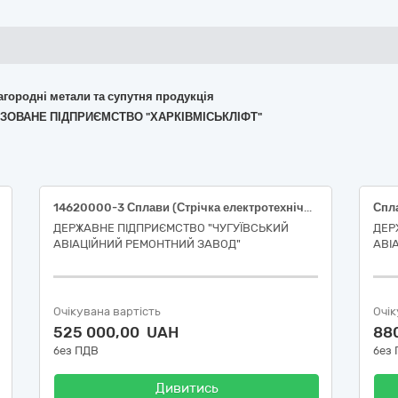
лагородні метали та супутня продукція
ЛІЗОВАНЕ ПІДПРИЄМСТВО "ХАРКІВМІСЬКЛІФТ"
14620000-3 Сплави (Стрічка електротехнічна текстурована)
Спл
ДЕРЖАВНЕ ПІДПРИЄМСТВО "ЧУГУЇВСЬКИЙ
ДЕР
АВІАЦІЙНИЙ РЕМОНТНИЙ ЗАВОД"
АВІ
Очікувана вартість
Очік
525 000,00 UAH
88
без ПДВ
без
Дивитись