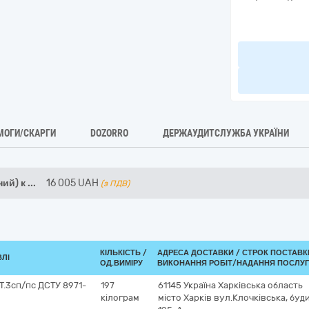
МОГИ/СКАРГИ
DOZORRO
ДЕРЖАУДИТСЛУЖБА УКРАЇНИ
ий) к
...
16 005
UAH
(з ПДВ)
КІЛЬКІСТЬ /
АДРЕСА ДОСТАВКИ /
СТРОК ПОСТАВК
ВЛІ
ОД.ВИМІРУ
ВИКОНАННЯ РОБІТ/НАДАННЯ ПОСЛУГ
Т.3сп/пс ДСТУ 8971-
197
61145
Україна
Харківська область
кілограм
місто Харків
вул.Клочківська, буд