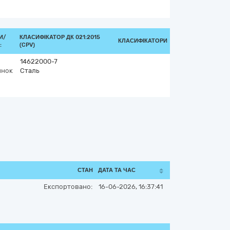
И/
КЛАСИФІКАТОР ДК 021:2015
КЛАСИФІКАТОРИ
:
(CPV)
14622000-7
инок
Сталь
СТАН
ДАТА ТА ЧАС
Експортовано:
16-06-2026, 16:37:41