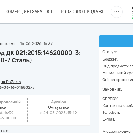
КОМЕРЦІЙНІ ЗАКУПІВЛІ
PROZORRO.ПРОДАЖІ
ніх змін - 16-06-2026, 16:37
од ДК 021:2015:14620000-3:
Статус:
00-7 Сталь)
Бюджет:
Вид предмету за
Мінімальний кро
Оцінка пропозиц
/
на DoZorro
6-06-16-015502-a
Замовник:
ЄДРПОУ:
 пропозицій
Аукціон
Контактна особ
ться
Очікується
Телефон:
6, 16:39
з
24-06-2026, 15:49
6, 00:00
E-mail:
00:00
Місцезнаходжен