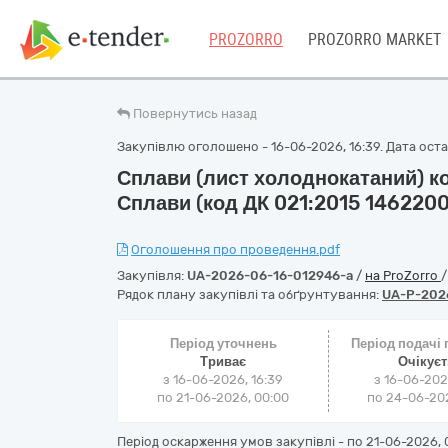
PROZORRO
PROZORRO MARKET
Повернутись назад
Закупівлю оголошено - 16-06-2026, 16:39. Дата остан
Сплави (лист холоднокатаний) к
Сплави (код ДК 021:2015 146220
Оголошення про проведення.pdf
Закупівля:
UA-2026-06-16-012946-a
/
на ProZorro
Рядок плану закупівлі та обґрунтування:
UA-P-202
Період уточнень
Період подачі
Триває
Очікує
з 16-06-2026, 16:39
з 16-06-202
по 21-06-2026, 00:00
по 24-06-202
Період оскарження умов закупівлі - по
21-06-2026, 