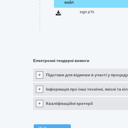
ФАЙЛ
sign.p7s
Електронні тендерні вимоги
+
Підстави для відмови в участі у процеду
+
Інформація про інші технічні, якісні та 
+
Кваліфікаційні критерії