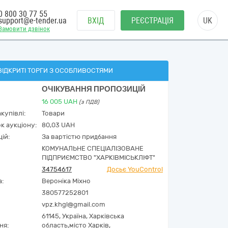
0 800 30 77 55
support@e-tender.ua
ВХІД
РЕЄСТРАЦІЯ
UK
Замовити дзвінок
ВІДКРИТІ ТОРГИ З ОСОБЛИВОСТЯМИ
ОЧІКУВАННЯ ПРОПОЗИЦІЙ
16 005
UAH
(з ПДВ)
купівлі:
Товари
к аукціону:
80,03 UAH
ій:
За вартістю придбання
КОМУНАЛЬНЕ СПЕЦІАЛІЗОВАНЕ
ПІДПРИЄМСТВО "ХАРКІВМІСЬКЛІФТ"
34754617
Досьє YouControl
а:
Вероніка Міхно
380577252801
vpz.khgl@gmail.com
61145,
Україна
,
Харківська
ня:
область,
місто Харків,