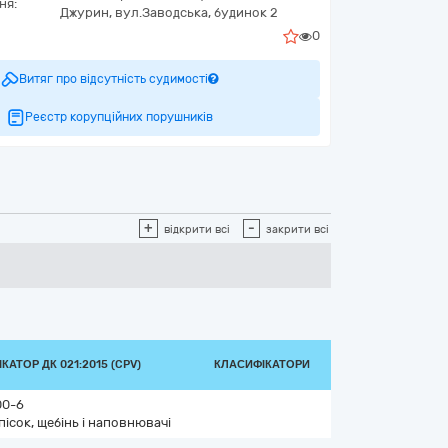
ня:
Джурин,
вул.Заводська, будинок 2
0
Витяг про відсутність судимості
Реєстр корупційних порушників
+
-
відкрити всі
закрити всі
КАТОР ДК 021:2015 (CPV)
КЛАСИФІКАТОРИ
00-6
 пісок, щебінь і наповнювачі