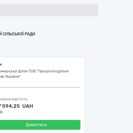
Ї СІЛЬСЬКОЇ РАДИ
к
мирська філія ТОВ "Газорозподільні
жі України"
увана вартість
7 594,25 UAH
ДВ
Дивитись