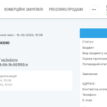
КОМЕРЦІЙНІ ЗАКУПІВЛІ
PROZORRO.ПРОДАЖІ
ніх змін - 16-06-2026, 10:08
вкою
Статус:
Бюджет:
Вид предмету за
Оцінка пропозиц
/
на DoZorro
Попередній етап
6-06-16-001953-a
Замовник:
 пропозицій
6, 10:08
ЄДРПОУ:
6, 10:00
Контактна особ
Телефон:
E-mail: