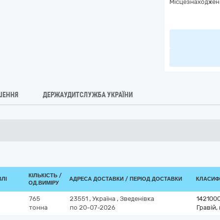
Місцезнаходжен
ШЕННЯ
ДЕРЖАУДИТСЛУЖБА УКРАЇНИ
КІЛЬКІСТЬ /
ВЛІ
АДРЕСА ДОСТАВКИ / ПЕРІОД ДОСТАВКИ
КЛАСИФІ
ОД.ВИМІРУ
765
23551
,
Україна
,
Зведенівка
142100
тонна
по 20-07-2026
Гравій,