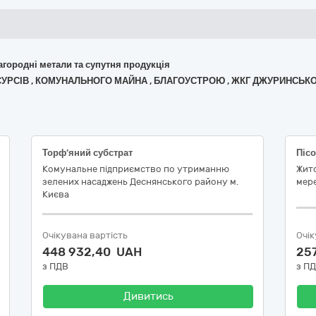
лагородні метали та супутня продукція
РЕСУРСІВ , КОМУНАЛЬНОГО МАЙНА , БЛАГОУСТРОЮ , ЖКГ ДЖУРИНСЬКО
Торф’яний субстрат
Пісо
Комунальне підприємство по утриманню
Жито
зелених насаджень Деснянського району м.
мере
Києва
Очікувана вартість
Очік
448 932,40 UAH
25
з ПДВ
з П
Дивитись