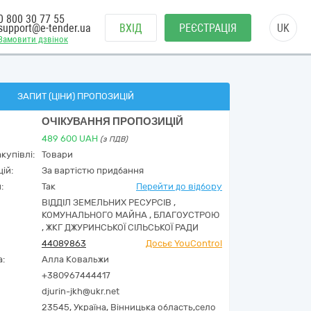
0 800 30 77 55
support@e-tender.ua
ВХІД
РЕЄСТРАЦІЯ
UK
Замовити дзвінок
ЗАПИТ (ЦІНИ) ПРОПОЗИЦІЙ
ОЧІКУВАННЯ ПРОПОЗИЦІЙ
489 600
UAH
(з ПДВ)
купівлі:
Товари
ій:
За вартістю придбання
:
Так
Перейти до відбору
ВІДДІЛ ЗЕМЕЛЬНИХ РЕСУРСІВ ,
КОМУНАЛЬНОГО МАЙНА , БЛАГОУСТРОЮ
, ЖКГ ДЖУРИНСЬКОЇ СІЛЬСЬКОЇ РАДИ
44089863
Досьє YouControl
а:
Алла Ковальжи
+380967444417
djurin-jkh@ukr.net
23545,
Україна
,
Вінницька область,
село