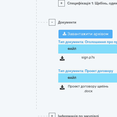
+
Специфікація 1: Щебінь, оди
-
Документи
Завантажити архівом
Тип документа: Оголошення про п
ФАЙЛ
sign.p7s
Тип документа: Проект договору
ФАЙЛ
Проект договору щебінь
.docx
+
Інформація по закупівлі