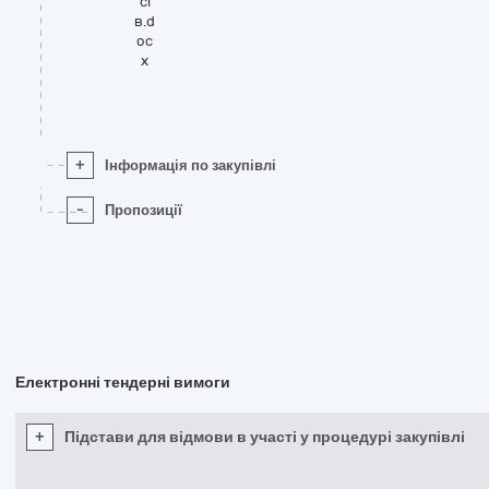
сі
в.d
oc
x
+
Інформація по закупівлі
-
Пропозиції
Електронні тендерні вимоги
+
Підстави для відмови в участі у процедурі закупівлі