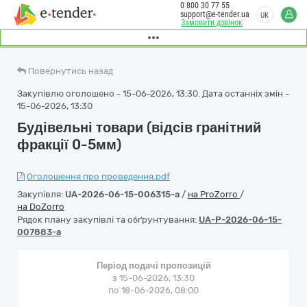
0 800 30 77 55
support@e-tender.ua
UK
Замовити дзвінок
Повернутись назад
Закупівлю оголошено - 15-06-2026, 13:30. Дата останніх змін -
15-06-2026, 13:30
Будівельні товари (відсів гранітний
фракції 0-5мм)
Оголошення про проведення.pdf
Закупівля:
UA-2026-06-15-006315-a
/
на ProZorro
/
на DoZorro
Рядок плану закупівлі та обґрунтування:
UA-P-2026-06-15-
007883-a
Період подачі пропозицій
з 15-06-2026, 13:30
по 18-06-2026, 08:00