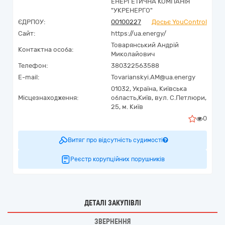
ЕНЕРГЕТИЧНА КОМПАНІЯ
"УКРЕНЕРГО"
ЄДРПОУ:
00100227
Досьє YouControl
Сайт:
https://ua.energy/
Товарянський Андрій
Контактна особа:
Миколайович
Телефон:
380322563588
E-mail:
Tovarianskyi.AM@ua.energy
01032,
Україна
,
Київська
Місцезнаходження:
область,
Київ,
вул. С.Петлюри,
25, м. Київ
0
Витяг про відсутність судимості
Реєстр корупційних порушників
ДЕТАЛІ ЗАКУПІВЛІ
ЗВЕРНЕННЯ