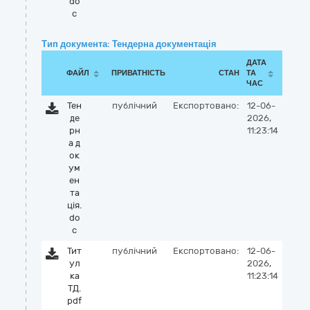
do
c
Тип документа: Тендерна документація
ДАТА
ФАЙЛ
ПРИВАТНІСТЬ
СТАН
ТА
ЧАС
Тен
публічний
Експортовано:
12-06-
де
2026,
рн
11:23:14
а д
ок
ум
ен
та
ція.
do
c
Тит
публічний
Експортовано:
12-06-
ул
2026,
ка
11:23:14
ТД.
pdf