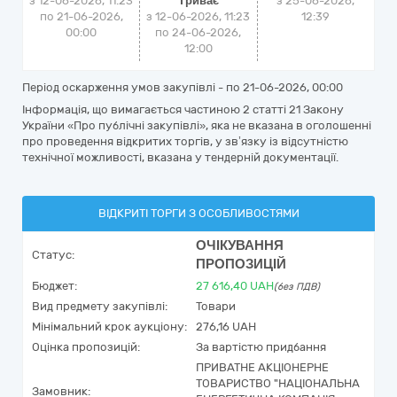
з 12-06-2026, 11:23
Триває
з
25-06-2026,
по 21-06-2026,
з 12-06-2026, 11:23
12:39
00:00
по 24-06-2026,
12:00
Період оскарження умов закупівлі - по
21-06-2026, 00:00
Інформація, що вимагається частиною 2 статті 21 Закону
України «Про публічні закупівлі», яка не вказана в оголошенні
про проведення відкритих торгів, у зв’язку із відсутністю
технічної можливості, вказана у тендерній документації.
ВІДКРИТІ ТОРГИ З ОСОБЛИВОСТЯМИ
ОЧІКУВАННЯ
Статус:
ПРОПОЗИЦІЙ
Бюджет:
27 616,40
UAH
(без ПДВ)
Вид предмету закупівлі:
Товари
Мінімальний крок аукціону:
276,16 UAH
Оцінка пропозицій:
За вартістю придбання
ПРИВАТНЕ АКЦІОНЕРНЕ
ТОВАРИСТВО "НАЦІОНАЛЬНА
Замовник: