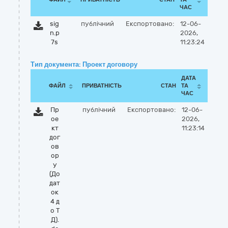
ЧАС
sig
публічний
Експортовано:
12-06-
n.p
2026,
7s
11:23:24
Тип документа: Проект договору
ДАТА
ФАЙЛ
ПРИВАТНІСТЬ
СТАН
ТА
ЧАС
Пр
публічний
Експортовано:
12-06-
ое
2026,
кт
11:23:14
дог
ов
ор
у
(До
дат
ок
4 д
о Т
Д).