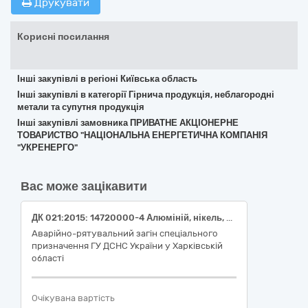
Друкувати
Корисні посилання
Інші закупівлі в регіоні Київська область
Інші закупівлі в категорії Гірнича продукція, неблагородні
метали та супутня продукція
Інші закупівлі замовника ПРИВАТНЕ АКЦІОНЕРНЕ
ТОВАРИСТВО "НАЦІОНАЛЬНА ЕНЕРГЕТИЧНА КОМПАНІЯ
"УКРЕНЕРГО"
Вас може зацікавити
ДК 021:2015: 14720000-4 Алюміній, нікель, скандій, титан і ванадій (Платформа (лист металу алюмінієвий), Алюмінієвий кутник, Алюмінієвий)
Аварійно-рятувальний загін спеціального
призначення ГУ ДСНС України у Харківській
області
Очікувана вартість