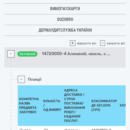
ВИМОГИ/СКАРГИ
DOZORRO
ДЕРЖАУДИТСЛУЖБА УКРАЇНИ
+
-
відкрити всі
закрити всі
-
14720000-4 Алюміній, нікель, с
...
Активний
-
Позиції
АДРЕСА
ДОСТАВКИ /
КОНКРЕТНА
СТРОК
КІЛЬКІСТЬ
КЛАСИФІКАТОР
НАЗВА
ПОСТАВКИ/
/
ДК 021:2015
КЛАС
ПРЕДМЕТА
ВИКОНАННЯ
ОД.ВИМІРУ
(CPV)
ЗАКУПІВЛІ
РОБІТ/
НАДАННЯ
ПОСЛУГ: