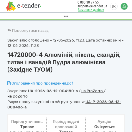
0 800 30 77 55
support@e-tender.ua
UK
Замовити дзвінок
Повернутись назад
Закупівлю оголошено - 12-06-2026, 11:23. Дата останніх змін -
12-06-2026, 11:23
14720000-4 Алюміній, нікель, скандій,
титан і ванадій Пудра алюмінієва
(Західне ТУОМ)
Оголошення про проведення.pdf
Закупівля:
UA-2026-06-12-004180-a
/
на ProZorro
/
на DoZorro
Рядок плану закупівлі та обґрунтування:
UA-P-2026-06-12-
000486-a
Період уточнень
Період подачі
Аукціон
Триває
пропозицій
Очікується