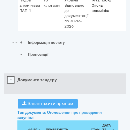
Пудра
70
Україна
14721100-2
алюмінієва
кілограм
Відповідно
Оксид
ПАП-1
до
алюмінію
документації
по 30-12-
2026
+
Інформація по лоту
-
Пропозиції
-
Документи тендеру
Завантажити архівом
Тип документа: Оголошення про проведення
закупівлі
ДАТА
ФАЙЛ
ПРИВАТНІСТЬ
СТАН
ТА