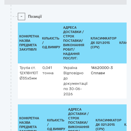
-
Позиції
АДРЕСА
ДОСТАВКИ /
КОНКРЕТНА
СТРОК
КІЛЬКІСТЬ
КЛАСИФІКАТОР
НАЗВА
ПОСТАВКИ/
/
ДК 021:2015
КЛАСИ
ПРЕДМЕТА
ВИКОНАННЯ
ОД.ВИМІРУ
(CPV)
ЗАКУПІВЛІ
РОБІТ/
НАДАННЯ
ПОСЛУГ:
Труба ст.
0,041
Україна
14620000-3
12Х18Н10Т
тонна
Відповідно
Сплави
Ø35х5мм
до
документації
по 30-06-
2026
АДРЕСА
ДОСТАВКИ /
КОНКРЕТНА
СТРОК
КІЛЬКІСТЬ
КЛАСИФІКАТОР
НАЗВА
ПОСТАВКИ/
/
ДК 021:2015
КЛА
ПРЕДМЕТА
ВИКОНАННЯ
ОД.ВИМІРУ
(CPV)