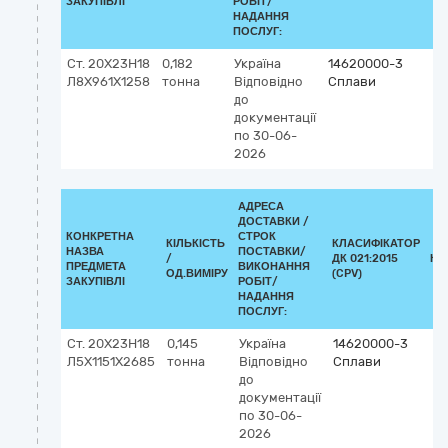
ЗАКУПІВЛІ
РОБІТ/
НАДАННЯ
ПОСЛУГ:
Ст. 20Х23Н18
0,182
Україна
14620000-3
Л8Х961Х1258
тонна
Відповідно
Сплави
до
документації
по 30-06-
2026
АДРЕСА
ДОСТАВКИ /
КОНКРЕТНА
СТРОК
КІЛЬКІСТЬ
КЛАСИФІКАТОР
НАЗВА
ПОСТАВКИ/
/
ДК 021:2015
КЛ
ПРЕДМЕТА
ВИКОНАННЯ
ОД.ВИМІРУ
(CPV)
ЗАКУПІВЛІ
РОБІТ/
НАДАННЯ
ПОСЛУГ:
Ст. 20Х23Н18
0,145
Україна
14620000-3
Л5Х1151Х2685
тонна
Відповідно
Сплави
до
документації
по 30-06-
2026