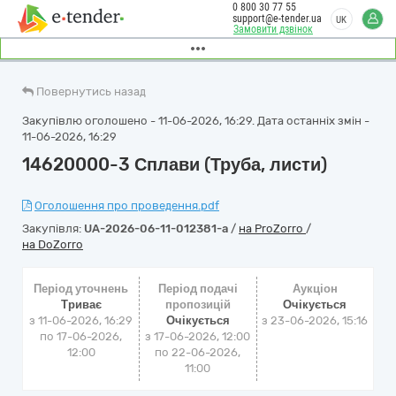
0 800 30 77 55
support@e-tender.ua
UK
Замовити дзвінок
Повернутись назад
Закупівлю оголошено - 11-06-2026, 16:29. Дата останніх змін -
11-06-2026, 16:29
14620000-3 Сплави (Труба, листи)
Оголошення про проведення.pdf
Закупівля:
UA-2026-06-11-012381-a
/
на ProZorro
/
на DoZorro
Період уточнень
Період подачі
Аукціон
Триває
пропозицій
Очікується
з 11-06-2026, 16:29
Очікується
з
23-06-2026, 15:16
по 17-06-2026,
з 17-06-2026, 12:00
12:00
по 22-06-2026,
11:00