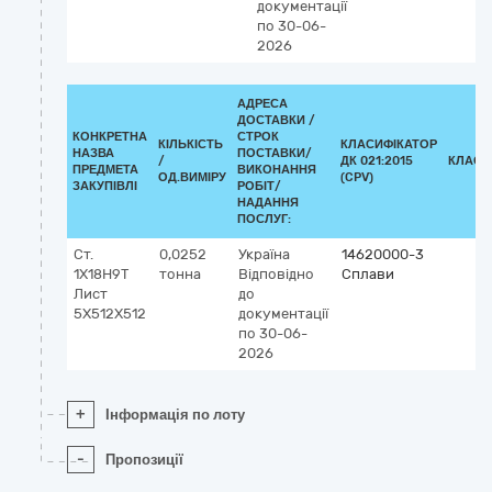
документації
по 30-06-
2026
АДРЕСА
ДОСТАВКИ /
КОНКРЕТНА
СТРОК
КІЛЬКІСТЬ
КЛАСИФІКАТОР
НАЗВА
ПОСТАВКИ/
/
ДК 021:2015
КЛАСИ
ПРЕДМЕТА
ВИКОНАННЯ
ОД.ВИМІРУ
(CPV)
ЗАКУПІВЛІ
РОБІТ/
НАДАННЯ
ПОСЛУГ:
Ст.
0,0252
Україна
14620000-3
1Х18Н9Т
тонна
Відповідно
Сплави
Лист
до
5Х512Х512
документації
по 30-06-
2026
+
Інформація по лоту
-
Пропозиції