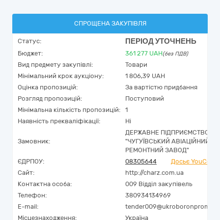
СПРОЩЕНА ЗАКУПІВЛЯ
ПЕРІОД УТОЧНЕНЬ
Статус:
Бюджет:
361 277
UAH
(без ПДВ)
Вид предмету закупівлі:
Товари
Мінімальний крок аукціону:
1 806,39 UAH
Оцінка пропозицій:
За вартістю придбання
Розгляд пропозицій:
Поступовий
Мінімальна кількість пропозицій:
1
Наявність прекваліфікації:
Ні
ДЕРЖАВНЕ ПІДПРИЄМСТВО
Замовник:
"ЧУГУЇВСЬКИЙ АВІАЦІЙНИЙ
РЕМОНТНИЙ ЗАВОД"
ЄДРПОУ:
08305644
Досьє YouContr
Сайт:
http://charz.com.ua
Контактна особа:
009 Відділ закупівель
Телефон:
380934134969
E-mail:
tender009@ukroboronprom.c
Місцезнаходження:
Україна