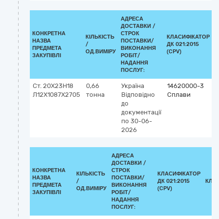
АДРЕСА
ДОСТАВКИ /
КОНКРЕТНА
СТРОК
КІЛЬКІСТЬ
КЛАСИФІКАТОР
НАЗВА
ПОСТАВКИ/
/
ДК 021:2015
К
ПРЕДМЕТА
ВИКОНАННЯ
ОД.ВИМІРУ
(CPV)
ЗАКУПІВЛІ
РОБІТ/
НАДАННЯ
ПОСЛУГ:
Ст. 20Х23Н18
0,66
Україна
14620000-3
Л12Х1087Х2705
тонна
Відповідно
Сплави
до
документації
по 30-06-
2026
АДРЕСА
ДОСТАВКИ /
КОНКРЕТНА
СТРОК
КІЛЬКІСТЬ
КЛАСИФІКАТОР
НАЗВА
ПОСТАВКИ/
/
ДК 021:2015
КЛА
ПРЕДМЕТА
ВИКОНАННЯ
ОД.ВИМІРУ
(CPV)
ЗАКУПІВЛІ
РОБІТ/
НАДАННЯ
ПОСЛУГ: