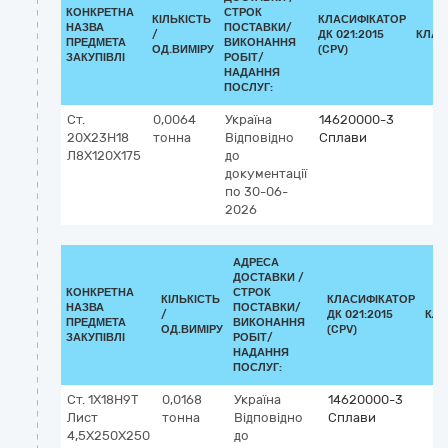
КОНКРЕТНА
СТРОК
КІЛЬКІСТЬ
КЛАСИФІКАТОР
НАЗВА
ПОСТАВКИ/
/
ДК 021:2015
КЛАС
ПРЕДМЕТА
ВИКОНАННЯ
ОД.ВИМІРУ
(CPV)
ЗАКУПІВЛІ
РОБІТ/
НАДАННЯ
ПОСЛУГ:
Ст.
0,0064
Україна
14620000-3
20Х23Н18
тонна
Відповідно
Сплави
Л8Х120Х175
до
документації
по 30-06-
2026
АДРЕСА
ДОСТАВКИ /
КОНКРЕТНА
СТРОК
КІЛЬКІСТЬ
КЛАСИФІКАТОР
НАЗВА
ПОСТАВКИ/
/
ДК 021:2015
КЛА
ПРЕДМЕТА
ВИКОНАННЯ
ОД.ВИМІРУ
(CPV)
ЗАКУПІВЛІ
РОБІТ/
НАДАННЯ
ПОСЛУГ:
Ст. 1Х18Н9Т
0,0168
Україна
14620000-3
Лист
тонна
Відповідно
Сплави
4,5Х250Х250
до