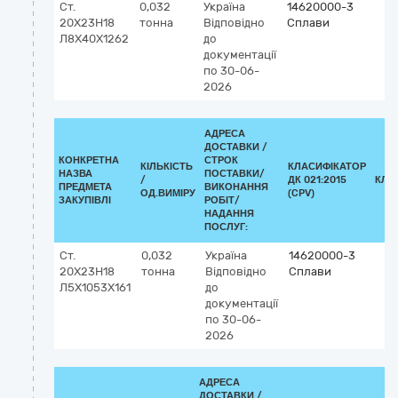
Ст.
0,032
Україна
14620000-3
20Х23Н18
тонна
Відповідно
Сплави
Л8Х40Х1262
до
документації
по 30-06-
2026
АДРЕСА
ДОСТАВКИ /
КОНКРЕТНА
СТРОК
КІЛЬКІСТЬ
КЛАСИФІКАТОР
НАЗВА
ПОСТАВКИ/
/
ДК 021:2015
КЛА
ПРЕДМЕТА
ВИКОНАННЯ
ОД.ВИМІРУ
(CPV)
ЗАКУПІВЛІ
РОБІТ/
НАДАННЯ
ПОСЛУГ:
Ст.
0,032
Україна
14620000-3
20Х23Н18
тонна
Відповідно
Сплави
Л5Х1053Х161
до
документації
по 30-06-
2026
АДРЕСА
ДОСТАВКИ /