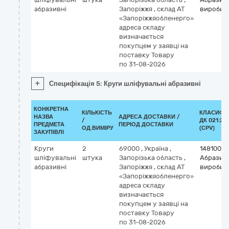
абразивні
Запоріжжя
,
склад АТ
вироби
«Запоріжжяобленерго»
адреса складу
визначається
покупцем у заявці на
поставку Товару
по 31-08-2026
+
Специфікація 5: Круги шліфувальні абразивні
КОНКРЕТНА
КІЛЬКІСТЬ
КЛАСИФІ
НАЗВА
АДРЕСА ДОСТАВКИ /
/
ДК 021:20
ПРЕДМЕТА
ПЕРІОД ДОСТАВКИ
ОД.ВИМІРУ
(CPV)
ЗАКУПІВЛІ
Круги
2
69000
,
Україна
,
14810000
шліфувальні
штука
Запорізька область
,
Абразив
абразивні
Запоріжжя
,
склад АТ
вироби
«Запоріжжяобленерго»
адреса складу
визначається
покупцем у заявці на
поставку Товару
по 31-08-2026