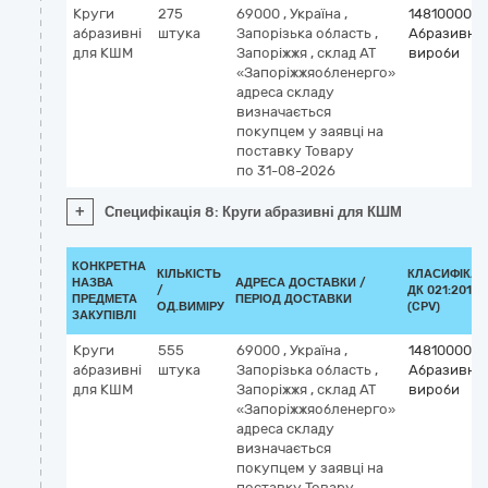
Круги
275
69000
,
Україна
,
14810000-2
абразивні
штука
Запорізька область
,
Абразивні
для КШМ
Запоріжжя
,
склад АТ
вироби
«Запоріжжяобленерго»
адреса складу
визначається
покупцем у заявці на
поставку Товару
по 31-08-2026
+
Специфікація 8: Круги абразивні для КШМ
КОНКРЕТНА
КІЛЬКІСТЬ
КЛАСИФІКАТ
НАЗВА
АДРЕСА ДОСТАВКИ /
/
ДК 021:2015
ПРЕДМЕТА
ПЕРІОД ДОСТАВКИ
ОД.ВИМІРУ
(CPV)
ЗАКУПІВЛІ
Круги
555
69000
,
Україна
,
14810000-2
абразивні
штука
Запорізька область
,
Абразивні
для КШМ
Запоріжжя
,
склад АТ
вироби
«Запоріжжяобленерго»
адреса складу
визначається
покупцем у заявці на
поставку Товару