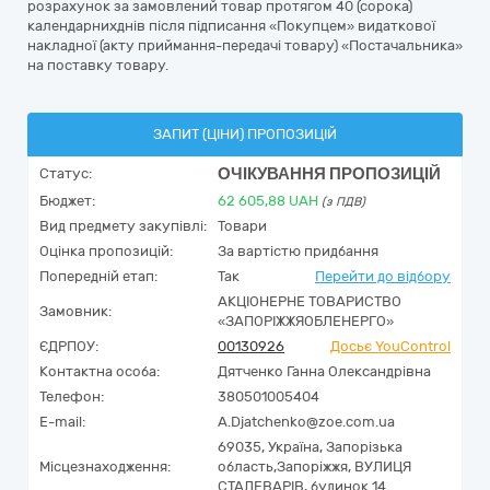
розрахунок за замовлений товар протягом 40 (сорока)
календарнихднів після підписання «Покупцем» видаткової
накладної (акту приймання-передачі товару) «Постачальника»
на поставку товару.
ЗАПИТ (ЦІНИ) ПРОПОЗИЦІЙ
ОЧІКУВАННЯ ПРОПОЗИЦІЙ
Статус:
Бюджет:
62 605,88
UAH
(з ПДВ)
Вид предмету закупівлі:
Товари
Оцінка пропозицій:
За вартістю придбання
Попередній етап:
Так
Перейти до відбору
АКЦІОНЕРНЕ ТОВАРИСТВО
Замовник:
«ЗАПОРІЖЖЯОБЛЕНЕРГО»
ЄДРПОУ:
00130926
Досьє YouControl
Контактна особа:
Дятченко Ганна Олександрівна
Телефон:
380501005404
E-mail:
A.Djatchenko@zoe.com.ua
69035,
Україна
,
Запорізька
Місцезнаходження:
область,
Запоріжжя,
ВУЛИЦЯ
СТАЛЕВАРІВ, будинок 14