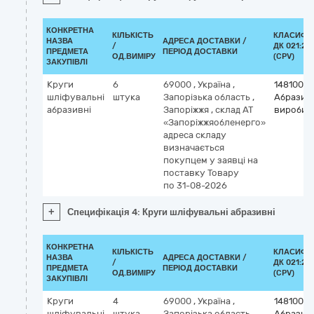
КОНКРЕТНА
КІЛЬКІСТЬ
КЛАСИФІ
НАЗВА
АДРЕСА ДОСТАВКИ /
/
ДК 021:20
ПРЕДМЕТА
ПЕРІОД ДОСТАВКИ
ОД.ВИМІРУ
(CPV)
ЗАКУПІВЛІ
Круги
6
69000
,
Україна
,
14810000
шліфувальні
штука
Запорізька область
,
Абразив
абразивні
Запоріжжя
,
склад АТ
вироби
«Запоріжжяобленерго»
адреса складу
визначається
покупцем у заявці на
поставку Товару
по 31-08-2026
+
Специфікація 4: Круги шліфувальні абразивні
КОНКРЕТНА
КІЛЬКІСТЬ
КЛАСИФІ
НАЗВА
АДРЕСА ДОСТАВКИ /
/
ДК 021:20
ПРЕДМЕТА
ПЕРІОД ДОСТАВКИ
ОД.ВИМІРУ
(CPV)
ЗАКУПІВЛІ
Круги
4
69000
,
Україна
,
14810000
шліфувальні
штука
Запорізька область
,
Абразив