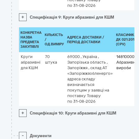
по 31-08-2026
+
Специфікація 9: Круги абразивні для КШМ
КОНКРЕТНА
КІЛЬКІСТЬ
КЛАСИФІКАТ
НАЗВА
АДРЕСА ДОСТАВКИ /
/
ДК 021:2015
ПРЕДМЕТА
ПЕРІОД ДОСТАВКИ
ОД.ВИМІРУ
(CPV)
ЗАКУПІВЛІ
Круги
70
69000
,
Україна
,
14810000-2
абразивні
штука
Запорізька область
,
Абразивні
для КШМ
Запоріжжя
,
склад АТ
вироби
«Запоріжжяобленерго»
адреса складу
визначається
покупцем у заявці на
поставку Товару
по 31-08-2026
+
Специфікація 10: Круги абразивні для КШМ
-
Документи