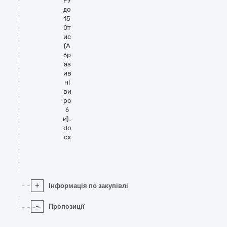
РУ
до
15
0т
ис
(А
бр
аз
ив
ні
ви
ро
б
и)..
do
cx
+
Інформація по закупівлі
-
Пропозиції