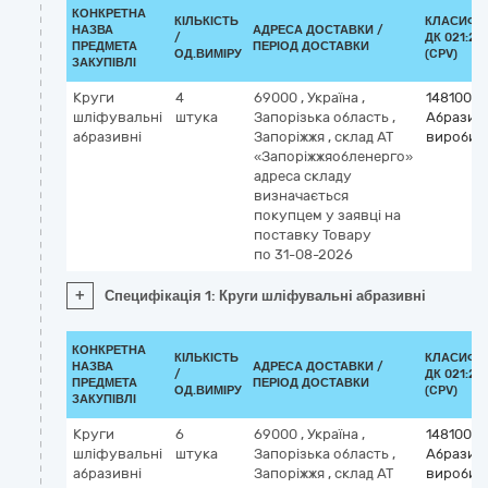
КОНКРЕТНА
КІЛЬКІСТЬ
КЛАСИФІ
НАЗВА
АДРЕСА ДОСТАВКИ /
/
ДК 021:20
ПРЕДМЕТА
ПЕРІОД ДОСТАВКИ
ОД.ВИМІРУ
(CPV)
ЗАКУПІВЛІ
Круги
4
69000
,
Україна
,
14810000
шліфувальні
штука
Запорізька область
,
Абразив
абразивні
Запоріжжя
,
склад АТ
вироби
«Запоріжжяобленерго»
адреса складу
визначається
покупцем у заявці на
поставку Товару
по 31-08-2026
+
Специфікація 1: Круги шліфувальні абразивні
КОНКРЕТНА
КІЛЬКІСТЬ
КЛАСИФІ
НАЗВА
АДРЕСА ДОСТАВКИ /
/
ДК 021:20
ПРЕДМЕТА
ПЕРІОД ДОСТАВКИ
ОД.ВИМІРУ
(CPV)
ЗАКУПІВЛІ
Круги
6
69000
,
Україна
,
14810000
шліфувальні
штука
Запорізька область
,
Абразив
абразивні
Запоріжжя
,
склад АТ
вироби