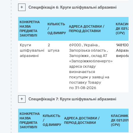
+
Специфікація 6: Круги шліфувальні абразивні
КОНКРЕТНА
КІЛЬКІСТЬ
КЛАСИФІ
НАЗВА
АДРЕСА ДОСТАВКИ /
/
ДК 021:20
ПРЕДМЕТА
ПЕРІОД ДОСТАВКИ
ОД.ВИМІРУ
(CPV)
ЗАКУПІВЛІ
Круги
2
69000
,
Україна
,
14810000
шліфувальні
штука
Запорізька область
,
Абразив
абразивні
Запоріжжя
,
склад АТ
вироби
«Запоріжжяобленерго»
адреса складу
визначається
покупцем у заявці на
поставку Товару
по 31-08-2026
+
Специфікація 7: Круги шліфувальні абразивні
КОНКРЕТНА
КІЛЬКІСТЬ
КЛАСИФІКАТ
НАЗВА
АДРЕСА ДОСТАВКИ /
/
ДК 021:2015
ПРЕДМЕТА
ПЕРІОД ДОСТАВКИ
ОД.ВИМІРУ
(CPV)
ЗАКУПІВЛІ