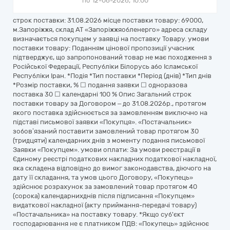
по 12-06-2026, 10:00
строк поставки: 31.08.2026 місце поставки товару: 69000,
м.Запоріжжя, склад АТ «Запоріжжяобленерго» адреса складу
визначається покупцем у заявці на поставку Товару. умови
поставки товару: Поданням цінової пропозиції учасник
підтверджує, що запропонований товар не має походження з
Російської Федерації, Республіки Білорусь або Ісламської
Республіки Іран. *Подія *Тип поставки *Період (днів) *Тип днів
*Розмір поставки, % ☐ подання заявки ☐ одноразова
поставка 30 ☐ календарні 100 % Опис Загальний строк
поставки товару за Договором – до 31.08.2026р., протягом
якого поставка здійснюється за замовленням виключно на
підставі письмової заявки «Покупця». «Постачальник»
зобов’язаний поставити замовлений товар протягом 30
(тридцяти) календарних днів з моменту подання письмової
Заявки «Покупцем». умови оплати: За умови реєстрації в
Єдиному реєстрі податкових накладних податкової накладної,
яка складена відповідно до вимог законодавства, діючого на
дату її складання, та умов цього Договору, «Покупець»
здійснює розрахунок за замовлений товар протягом 40
(cорока) календарнихднів після підписання «Покупцем»
видаткової накладної (акту приймання-передачі товару)
«Постачальника» на поставку товару. *Якщо суб'єкт
господарювання не є платником ПДВ: «Покупець» здійснює