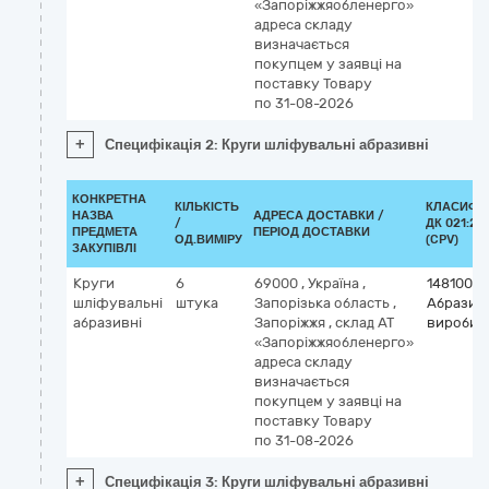
«Запоріжжяобленерго»
адреса складу
визначається
покупцем у заявці на
поставку Товару
по 31-08-2026
+
Специфікація 2: Круги шліфувальні абразивні
КОНКРЕТНА
КІЛЬКІСТЬ
КЛАСИФІ
НАЗВА
АДРЕСА ДОСТАВКИ /
/
ДК 021:20
ПРЕДМЕТА
ПЕРІОД ДОСТАВКИ
ОД.ВИМІРУ
(CPV)
ЗАКУПІВЛІ
Круги
6
69000
,
Україна
,
14810000
шліфувальні
штука
Запорізька область
,
Абразив
абразивні
Запоріжжя
,
склад АТ
вироби
«Запоріжжяобленерго»
адреса складу
визначається
покупцем у заявці на
поставку Товару
по 31-08-2026
+
Специфікація 3: Круги шліфувальні абразивні