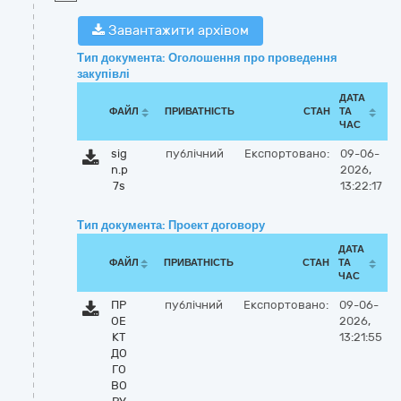
Завантажити архівом
Тип документа: Оголошення про проведення
закупівлі
ДАТА
ФАЙЛ
ПРИВАТНІСТЬ
СТАН
ТА
ЧАС
sig
публічний
Експортовано:
09-06-
n.p
2026,
7s
13:22:17
Тип документа: Проект договору
ДАТА
ФАЙЛ
ПРИВАТНІСТЬ
СТАН
ТА
ЧАС
ПР
публічний
Експортовано:
09-06-
ОЕ
2026,
КТ
13:21:55
ДО
ГО
ВО