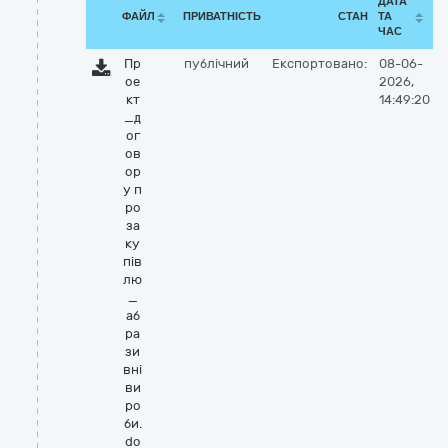
ДАТА
ФАЙЛ
ПРИВАТНІСТЬ
СТАН
ТА
ЧАС
Пр
публічний
Експортовано:
08-06-
ое
2026,
кт
14:49:20
_д
ог
ов
ор
у п
ро
за
ку
пів
лю
_
аб
ра
зи
вні
ви
ро
би.
do