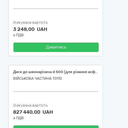
Очікувана вартість
3 248,00 UAH
з ПДВ
Дивитись
Диск до швонарізача d 500 (для різання асфальту) (код за ДК 021:2015: 14810000-2 - Абразивні вироби)
ВІЙСЬКОВА ЧАСТИНА Т0110
Очікувана вартість
827 440,00 UAH
з ПДВ