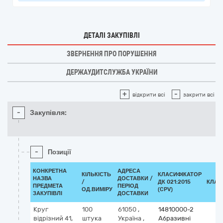
ДЕТАЛІ ЗАКУПІВЛІ
ЗВЕРНЕННЯ ПРО ПОРУШЕННЯ
ДЕРЖАУДИТСЛУЖБА УКРАЇНИ
+
-
відкрити всі
закрити всі
-
Закупівля:
-
Позиції
КОНКРЕТНА
АДРЕСА
КІЛЬКІСТЬ
КЛАСИФІКАТОР
НАЗВА
ДОСТАВКИ /
/
ДК 021:2015
КЛАС
ПРЕДМЕТА
ПЕРІОД
ОД.ВИМІРУ
(CPV)
ЗАКУПІВЛІ
ДОСТАВКИ
Круг
100
61050
,
14810000-2
відрізний 41,
штука
Україна
,
Абразивні