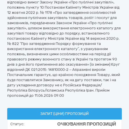
відповідно вимог Закону України «Про публічні закупівлі»,
положень пункту 10 Постанови Кабінету Міністрів України від
12 жовтня 2022 р. № 1178 «Про затвердження особливостей
здійснення публічних закупівель товарів, робіт і послуг для
замовників, передбачених Законом України «Про публічні
закупівлі», шляхом використання електронного каталогу для
закупівлі товару відповідно до порядку, встановленого
постановою Кабінету Міністрів України від 14 вересня 2020 р.
№ 822 “Про затвердження Порядку формування та
використання електронного каталогу”, з урахуванням
положень, визначених цими особливостями на період дії
правового режиму воєнного стану в Україні та протягом 90
днів з дня його припинення або скасування» (із змінами) Круг
відрізний ДК 021:2015: 14810000-2 – Абразивні вироби
Постачальник гарантує, що країною походження Товару, який
буде поставлятися Замовнику, як на дату поставки, так і на
дату укладення договору не є Російська Федерація/
Республіка Білорусь/Ісламська Республіка Іран. Прийом
пропозицій до 11.06.2026 09:00
ЗАПИТ (ЦІНИ) ПРОПОЗИЦІЙ
ОЧІКУВАННЯ ПРОПОЗИЦІЙ
Статус: