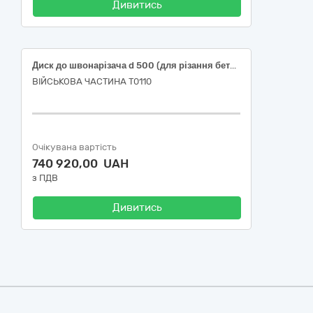
Дивитись
Диск до швонарізача d 500 (для різання бетону) (код за ДК 021:2015: 14810000-2 - Абразивні вироби)
ВІЙСЬКОВА ЧАСТИНА Т0110
Очікувана вартість
740 920,00 UAH
з ПДВ
Дивитись