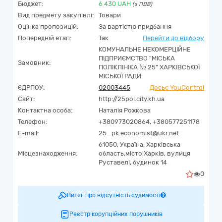
Бюджет:
6 430
UAH
(з ПДВ)
Вид предмету закупівлі:
Товари
Оцінка пропозицій:
За вартістю придбання
Попередній етап:
Так
Перейти до відбору
КОМУНАЛЬНЕ НЕКОМЕРЦІЙНЕ
ПІДПРИЄМСТВО "МІСЬКА
Замовник:
ПОЛІКЛІНІКА № 25" ХАРКІВСЬКОЇ
МІСЬКОЇ РАДИ
ЄДРПОУ:
02003445
Досьє YouControl
Сайт:
http://25pol.city.kh.ua
Контактна особа:
Наталія Рожкова
Телефон:
+380973020864, +380577251178
E-mail:
25_pk.economist@ukr.net
61050,
Україна
,
Харківська
Місцезнаходження:
область,
місто Харків,
вулиця
Руставелі, будинок 14
0
Витяг про відсутність судимості
Реєстр корупційних порушників