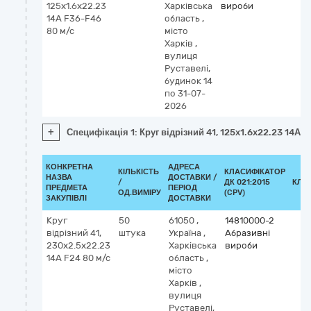
125х1.6х22.23
Харківська
вироби
14А F36-F46
область
,
80 м/с
місто
Харків
,
вулиця
Руставелі,
будинок 14
по 31-07-
2026
+
Специфікація 1: Круг відрізний 41, 125х1.6х22.23 14А 
КОНКРЕТНА
АДРЕСА
КІЛЬКІСТЬ
КЛАСИФІКАТОР
НАЗВА
ДОСТАВКИ /
/
ДК 021:2015
КЛА
ПРЕДМЕТА
ПЕРІОД
ОД.ВИМІРУ
(CPV)
ЗАКУПІВЛІ
ДОСТАВКИ
Круг
50
61050
,
14810000-2
відрізний 41,
штука
Україна
,
Абразивні
230х2.5х22.23
Харківська
вироби
14А F24 80 м/с
область
,
місто
Харків
,
вулиця
Руставелі,