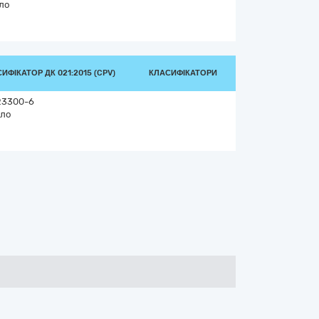
ло
ИФІКАТОР ДК 021:2015 (CPV)
КЛАСИФІКАТОРИ
23300-6
бло