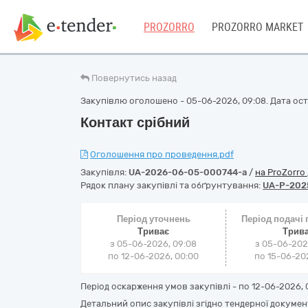
PROZORRO
PROZORRO MARKET
Повернутись назад
Закупівлю оголошено - 05-06-2026, 09:08. Дата оста
Контакт срібний
Оголошення про проведення.pdf
Закупівля:
UA-2026-06-05-000744-a
/
на ProZorro
Рядок плану закупівлі та обґрунтування:
UA-P-2025
Період уточнень
Період подачі
Триває
Трив
з 05-06-2026, 09:08
з 05-06-202
по 12-06-2026, 00:00
по 15-06-202
Період оскарження умов закупівлі - по
12-06-2026, 
Детальний опис закупівлі згідно тендерної докумен