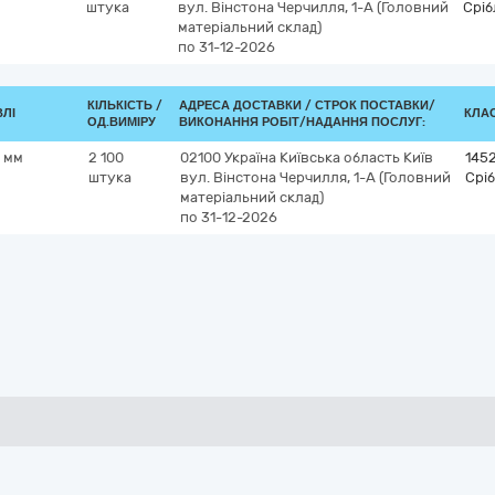
штука
вул. Вінстона Черчилля, 1-А (Головний
Сріб
матеріальний склад)
по 31-12-2026
КІЛЬКІСТЬ /
АДРЕСА ДОСТАВКИ /
СТРОК ПОСТАВКИ/
ВЛІ
КЛАС
ОД.ВИМІРУ
ВИКОНАННЯ РОБІТ/НАДАННЯ ПОСЛУГ:
0 мм
2 100
02100
Україна
Київська область
Київ
145
штука
вул. Вінстона Черчилля, 1-А (Головний
Срі
матеріальний склад)
по 31-12-2026