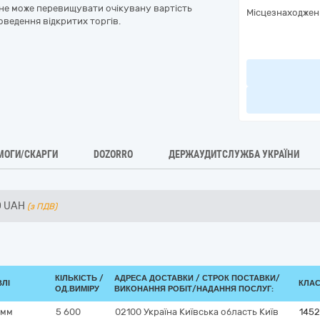
ї не може перевищувати очікувану вартість
Місцезнаходжен
оведення відкритих торгів.
МОГИ/СКАРГИ
DOZORRO
ДЕРЖАУДИТСЛУЖБА УКРАЇНИ
0
UAH
(з ПДВ)
КІЛЬКІСТЬ /
АДРЕСА ДОСТАВКИ /
СТРОК ПОСТАВКИ/
ВЛІ
КЛАС
ОД.ВИМІРУ
ВИКОНАННЯ РОБІТ/НАДАННЯ ПОСЛУГ:
 мм
5 600
02100
Україна
Київська область
Київ
145