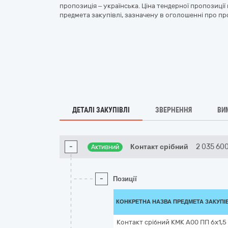
пропозиція – українська. Ціна тендерної пропозиці
предмета закупівлі, зазначену в оголошенні про пр
ДЕТАЛІ ЗАКУПІВЛІ
ЗВЕРНЕННЯ
ВИ
-
Контакт срібний
2 035 60
Активний
-
Позиції
КОНКРЕТНА НАЗВА ПРЕДМЕТА ЗАКУПІ
Контакт срібний КМК А00 ПП 6х1,5