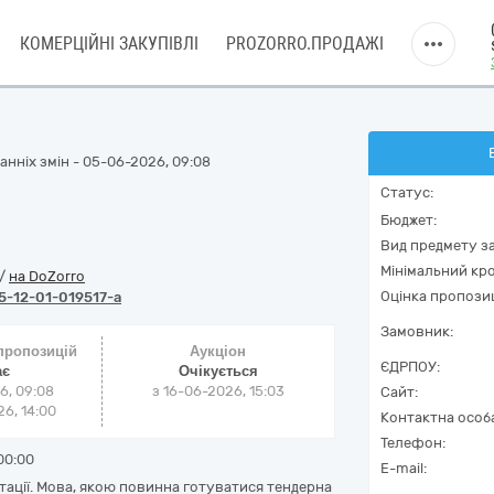
КОМЕРЦІЙНІ ЗАКУПІВЛІ
PROZORRO.ПРОДАЖІ
нніх змін - 05-06-2026, 09:08
Статус:
Бюджет:
Вид предмету за
Мінімальний кро
/
на DoZorro
Оцінка пропозиц
-12-01-019517-a
Замовник:
 пропозицій
Аукціон
ЄДРПОУ:
ає
Очікується
6, 09:08
з
16-06-2026, 15:03
Сайт:
6, 14:00
Контактна особ
Телефон:
00:00
E-mail:
тації. Мова, якою повинна готуватися тендерна