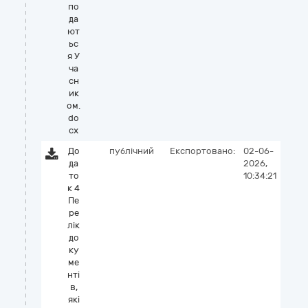
по
да
ют
ьс
я У
ча
сн
ик
ом.
do
cx
До
публічний
Експортовано:
02-06-
да
2026,
то
10:34:21
к 4
Пе
ре
лік
до
ку
ме
нті
в,
які