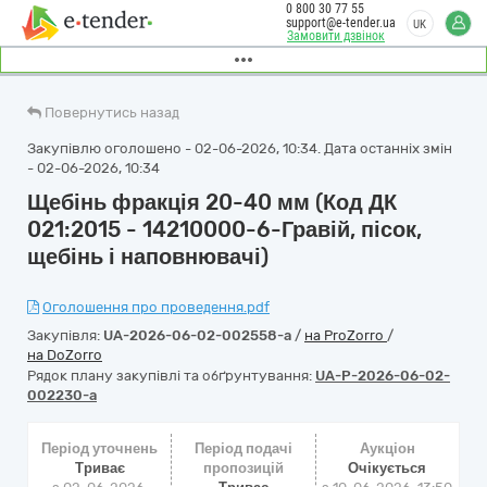
0 800 30 77 55
support@e-tender.ua
UK
Замовити дзвінок
Повернутись назад
Закупівлю оголошено - 02-06-2026, 10:34. Дата останніх змін
- 02-06-2026, 10:34
Щебінь фракція 20-40 мм (Код ДК
021:2015 - 14210000-6-Гравій, пісок,
щебінь і наповнювачі)
Оголошення про проведення.pdf
Закупівля:
UA-2026-06-02-002558-a
/
на ProZorro
/
на DoZorro
Рядок плану закупівлі та обґрунтування:
UA-P-2026-06-02-
002230-a
Період уточнень
Період подачі
Аукціон
Триває
пропозицій
Очікується