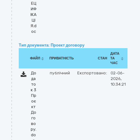
ЕЦ
ИФ
ІКА
ЦІ
Я.d
oc
Тип документа: Проект договору
ДАТА
ФАЙЛ
ПРИВАТНІСТЬ
СТАН
ТА
ЧАС
До
публічний
Експортовано:
02-06-
да
2026,
то
10:34:21
к 3
Пр
оє
кт
До
го
во
ру.
do