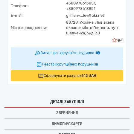
+380978613851,
Телефон:
+380978613851
E-mail:
gliniany_lev@ukr.net
80720,
Україна
,
Львівська
Місцезнаходження:
область,
місто Глиняни,
вул.
Шевченка, буд. 38
0
Витяг про відсутність судимості
Реєстр корупційних порушників
Сформувати рахунок
612 UAH
ДЕТАЛІ ЗАКУПІВЛІ
ЗВЕРНЕННЯ
ВИМОГИ/СКАРГИ