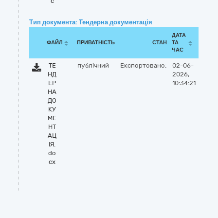
c
Тип документа: Тендерна документація
ДАТА
ФАЙЛ
ПРИВАТНІСТЬ
СТАН
ТА
ЧАС
ТЕ
публічний
Експортовано:
02-06-
НД
2026,
ЕР
10:34:21
НА
ДО
КУ
МЕ
НТ
АЦ
ІЯ.
do
cx