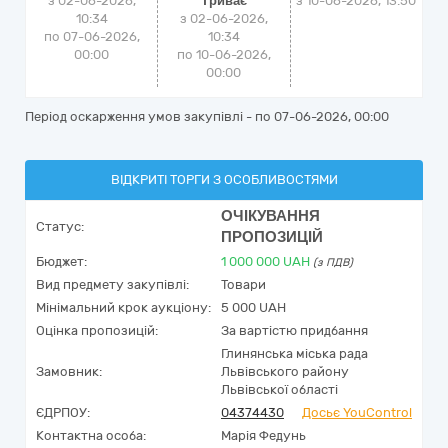
з 02-06-2026,
Триває
з
10-06-2026, 13:50
10:34
з 02-06-2026,
по 07-06-2026,
10:34
00:00
по 10-06-2026,
00:00
Період оскарження умов закупівлі - по
07-06-2026, 00:00
ВІДКРИТІ ТОРГИ З ОСОБЛИВОСТЯМИ
ОЧІКУВАННЯ
Статус:
ПРОПОЗИЦІЙ
Бюджет:
1 000 000
UAH
(з ПДВ)
Вид предмету закупівлі:
Товари
Мінімальний крок аукціону:
5 000 UAH
Оцінка пропозицій:
За вартістю придбання
Глинянська міська рада
Замовник:
Львівського району
Львівської області
ЄДРПОУ:
04374430
Досьє YouControl
Контактна особа:
Марія Федунь