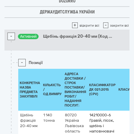
DOZORRO
ДЕРЖАУДИТСЛУЖБА УКРАЇНИ
+
-
відкрити всі
закрити всі
-
Щебінь фракція 20-40 мм (Код
...
Активний
-
Позиції
АДРЕСА
ДОСТАВКИ /
КОНКРЕТНА
СТРОК
КІЛЬКІСТЬ
КЛАСИФІКАТОР
НАЗВА
ПОСТАВКИ/
/
ДК 021:2015
КЛАСИФІ
ПРЕДМЕТА
ВИКОНАННЯ
ОД.ВИМІРУ
(CPV)
ЗАКУПІВЛІ
РОБІТ/
НАДАННЯ
ПОСЛУГ:
Щебінь
1 140
80720
14210000-6
фракція
тонна
Україна
Гравій, пісок,
20-40 мм
Львівська
щебінь і
область
наповнювачі