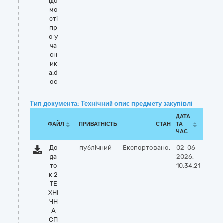
ідо
мо
сті
пр
о у
ча
сн
ик
а.d
oc
Тип документа: Технічний опис предмету закупівлі
ДАТА
ФАЙЛ
ПРИВАТНІСТЬ
СТАН
ТА
ЧАС
До
публічний
Експортовано:
02-06-
да
2026,
то
10:34:21
к 2
ТЕ
ХНІ
ЧН
А
СП