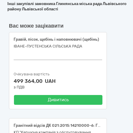
Інші закупівлі замовника Глинянська міська рада Львівського
району Львівської області
Вас може зацікавити
Гравій, пісок, щебінь і наповнювачі (щебінь)
ІВАНЕ-ПУСТЕНСЬКА СІЛЬСЬКА РАДА
Очікувана вартість
499 364,00 UAH
з ПДВ
Дивитись
Гранітний відсів ДК 021:2015:14210000-6: Гравій, пісок, щебінь і наповнювачі
КП "Керуюча компанія з обслуговування