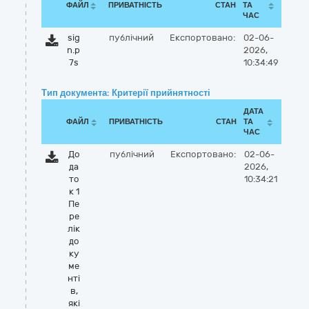
ФАЙЛ
ПРИВАТНІСТЬ
СТАН
ТА
ЧАС
sig
публічний
Експортовано:
02-06-
n.p
2026,
7s
10:34:49
Тип документа: Критерії прийнятності
ДАТА
ФАЙЛ
ПРИВАТНІСТЬ
СТАН
ТА
ЧАС
До
публічний
Експортовано:
02-06-
да
2026,
то
10:34:21
к 1
Пе
ре
лік
до
ку
ме
нті
в,
які