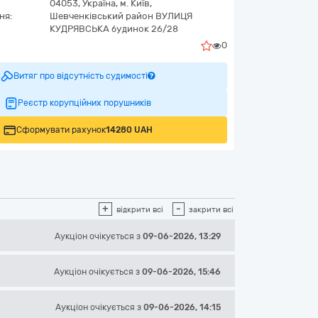
04053,
Україна
,
м. Київ,
ня:
Шевченківський район ВУЛИЦЯ
КУДРЯВСЬКА будинок 26/28
0
Витяг про відсутність судимості
Реєстр корупційних порушників
Сформувати рахунок
14280 UAH
+
-
відкрити всі
закрити всі
Аукціон
очікується
з
09-06-2026, 13:29
Аукціон
очікується
з
09-06-2026, 15:46
Аукціон
очікується
з
09-06-2026, 14:15