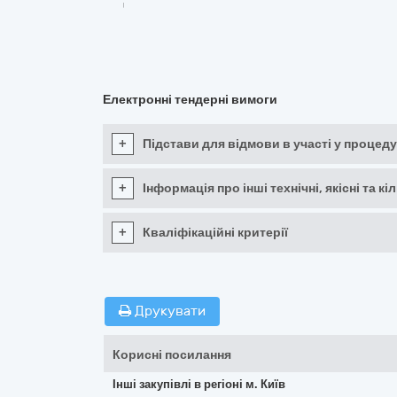
Електронні тендерні вимоги
+
Підстави для відмови в участі у процеду
+
Інформація про інші технічні, якісні та 
+
Кваліфікаційні критерії
Друкувати
Корисні посилання
Інші закупівлі в регіоні м. Київ