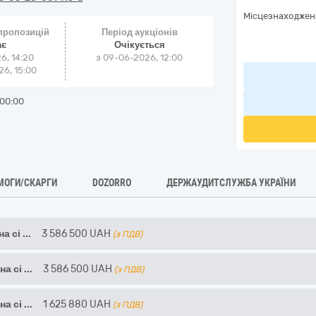
Місцезнаходжен
 пропозицій
Період аукціонів
ає
Очікується
6, 14:20
з
09-06-2026, 12:00
6, 15:00
00:00
МОГИ/СКАРГИ
DOZORRO
ДЕРЖАУДИТСЛУЖБА УКРАЇНИ
а сі
...
3 586 500
UAH
(з ПДВ)
на сі
...
3 586 500
UAH
(з ПДВ)
на сі
...
1 625 880
UAH
(з ПДВ)