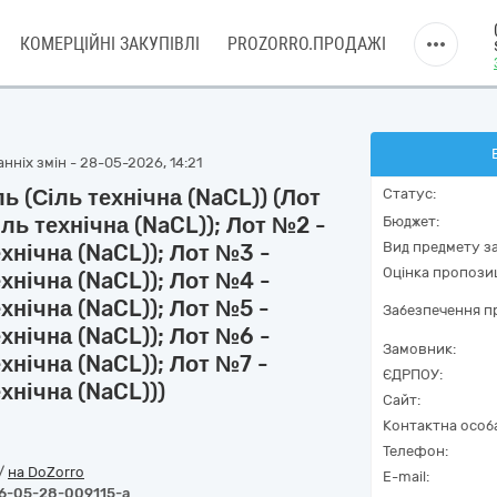
КОМЕРЦІЙНІ ЗАКУПІВЛІ
PROZORRO.ПРОДАЖІ
нніх змін - 28-05-2026, 14:21
 (Сіль технічна (NaCL)) (Лот
Статус:
ль технічна (NaCL)); Лот №2 -
Бюджет:
Вид предмету за
хнічна (NaCL)); Лот №3 -
Оцінка пропозиц
хнічна (NaCL)); Лот №4 -
хнічна (NaCL)); Лот №5 -
Забезпечення пр
хнічна (NaCL)); Лот №6 -
Замовник:
хнічна (NaCL)); Лот №7 -
ЄДРПОУ:
хнічна (NaCL)))
Сайт:
Контактна особ
Телефон:
/
на DoZorro
E-mail:
6-05-28-009115-a