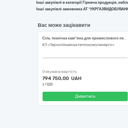
Інші закупівлі в категорії Гірнича продукція, неб
Інші закупівлі замовника АТ "УКРГАЗВИДОБУВАН
Вас може зацікавити
Сіль технічна кам”яна для промислового переробляння
КП «Тернопільміськтеплокомуненерго»
Очікувана вартість
794 750,00 UAH
з ПДВ
Дивитись