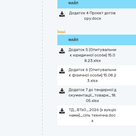
ФАЙЛ
Додаток 4 Проєкт догов
ору.docx
Інші
ФАЙЛ
Додаток 5 (Опитувальни
к юридичної особи) 15.0
8.23.xlsx
Додаток 6 (Опитувальни
к фізичної особи) 15.08.2
3.xlsx
Додаток 7 до тендерної д
окументації_товари_18.
05.xlsx
ТД_ВТзО_2026 (з аукціо
нами)_сіль технічна.doc
x