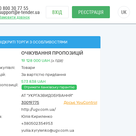
0 800 30 77 55
support@e-tender.ua
ВХІД
РЕЄСТРАЦІЯ
UK
Замовити дзвінок
ВІДКРИТІ ТОРГИ З ОСОБЛИВОСТЯМИ
ОЧІКУВАННЯ ПРОПОЗИЦІЙ
19 128 000
UAH
(з ПДВ)
купівлі:
Товари
ій:
За вартістю придбання
573 838 UAH
опозиції:
Отримати банківську гарантію
АТ "УКРГАЗВИДОБУВАННЯ"
30019775
Досьє YouControl
http://ugv.com.ua/
а:
Юлія Кириленко
+380502354953
yuliia.kyrylenko@ugv.com.ua