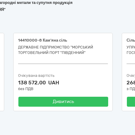
лагородні метали та супутня продукція
НЯ"
14410000-8 Кам’яна сіль
Сіль
ДЕРЖАВНЕ ПІДПРИЄМСТВО "МОРСЬКИЙ
УПР
ТОРГОВЕЛЬНИЙ ПОРТ "ПІВДЕННИЙ"
ГОС
Очікувана вартість
Очік
138 572,00 UAH
26
без ПДВ
з П
Дивитись