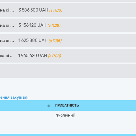
на сі
...
3 586 500
UAH
(з ПДВ)
на сі
...
3 156 120
UAH
(з ПДВ)
на сі
...
1 625 880
UAH
(з ПДВ)
на сі
...
1 960 620
UAH
(з ПДВ)
ення закупівлі
ПРИВАТНІСТЬ
публічний