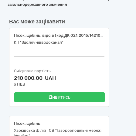
загальнодержавного значення
Вас може зацікавити
Пісок, щебінь, відсів (код ДК 021:2015:14210000-6 Гравій, пісок, щебінь і наповнювачі)
КП "Здолбунівводоканал"
Очікувана вартість
210 000,00 UAH
з ПДВ
Дивитись
Пісок, щебінь
Харківська філія ТОВ "Газорозподільні мережі
України"