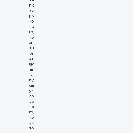
піс
ку
річ
ко
во
го,
гр
ані
тн
ог
о в
ідс
ів
у,
від
сів
у ч
ер
во
но
го,
гр
ун
то