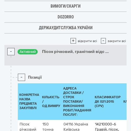
ВИМОГИ/СКАРГИ
DOZORRO
ДЕРЖАУДИТСЛУЖБА УКРАЇНИ
+
-
відкрити всі
закрити всі
-
Пісок річковий, гранітний відс
...
Активний
-
Позиції
АДРЕСА
ДОСТАВКИ /
КОНКРЕТНА
КІЛЬКІСТЬ
СТРОК
КЛАСИФІКАТОР
НАЗВА
/
ПОСТАВКИ/
ДК 021:2015
КЛА
ПРЕДМЕТА
ОД.ВИМІРУ
ВИКОНАННЯ
(CPV)
ЗАКУПІВЛІ
РОБІТ/НАДАННЯ
ПОСЛУГ:
Пісок
150
04116
Україна
14210000-6
річковий
тонна
Київська
Гравій, пісок,