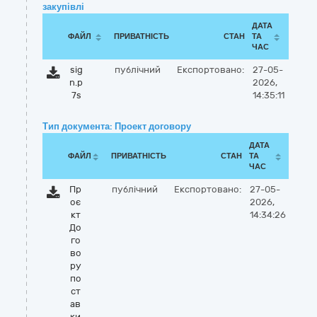
закупівлі
ДАТА
ФАЙЛ
ПРИВАТНІСТЬ
СТАН
ТА
ЧАС
sig
публічний
Експортовано:
27-05-
n.p
2026,
7s
14:35:11
Тип документа: Проект договору
ДАТА
ФАЙЛ
ПРИВАТНІСТЬ
СТАН
ТА
ЧАС
Пр
публічний
Експортовано:
27-05-
оє
2026,
кт
14:34:26
До
го
во
ру
по
ст
ав
ки