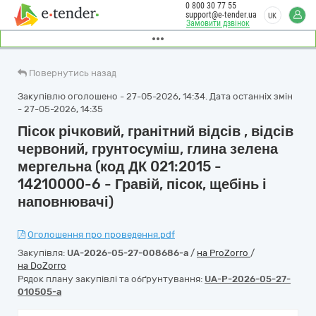
0 800 30 77 55
support@e-tender.ua
UK
Замовити дзвінок
Повернутись назад
Закупівлю оголошено - 27-05-2026, 14:34. Дата останніх змін
- 27-05-2026, 14:35
Пісок річковий, гранітний відсів , відсів
червоний, грунтосуміш, глина зелена
мергельна (код ДК 021:2015 -
14210000-6 - Гравій, пісок, щебінь і
наповнювачі)
Оголошення про проведення.pdf
Закупівля:
UA-2026-05-27-008686-a
/
на ProZorro
/
на DoZorro
Рядок плану закупівлі та обґрунтування:
UA-P-2026-05-27-
010505-a