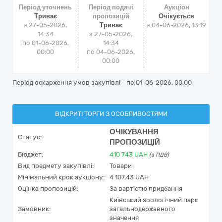
Період уточнень
Період подачі
Аукціон
Триває
пропозицій
Очікується
з 27-05-2026,
Триває
з
04-06-2026, 13:19
14:34
з 27-05-2026,
по 01-06-2026,
14:34
00:00
по 04-06-2026,
00:00
Період оскарження умов закупівлі - по
01-06-2026, 00:00
ВІДКРИТІ ТОРГИ З ОСОБЛИВОСТЯМИ
ОЧІКУВАННЯ
Статус:
ПРОПОЗИЦІЙ
Бюджет:
410 743
UAH
(з ПДВ)
Вид предмету закупівлі:
Товари
Мінімальний крок аукціону:
4 107,43 UAH
Оцінка пропозицій:
За вартістю придбання
Київський зоологічний парк
Замовник:
загальнодержавного
значення