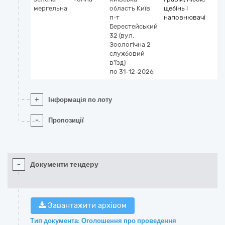
мергельна
область
Київ
щебінь і
п-т
наповнювачі
Берестейський
32 (вул.
Зоологічна 2
службовий
в'їзд)
по 31-12-2026
+
Інформація по лоту
-
Пропозиції
-
Документи тендеру
Завантажити архівом
Тип документа: Оголошення про проведення