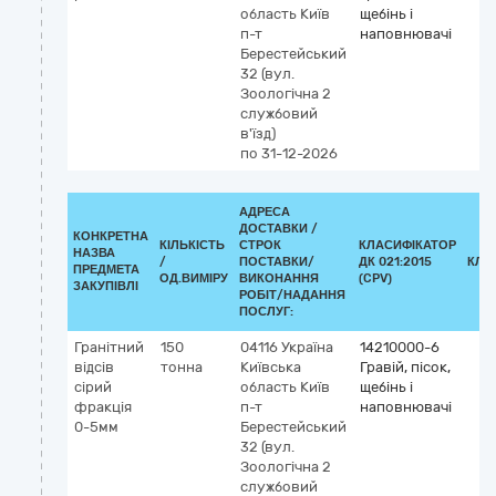
область
Київ
щебінь і
п-т
наповнювачі
Берестейський
32 (вул.
Зоологічна 2
службовий
в'їзд)
по 31-12-2026
АДРЕСА
ДОСТАВКИ /
КОНКРЕТНА
КІЛЬКІСТЬ
СТРОК
КЛАСИФІКАТОР
НАЗВА
/
ПОСТАВКИ/
ДК 021:2015
КЛА
ПРЕДМЕТА
ОД.ВИМІРУ
ВИКОНАННЯ
(CPV)
ЗАКУПІВЛІ
РОБІТ/НАДАННЯ
ПОСЛУГ:
Гранітний
150
04116
Україна
14210000-6
відсів
тонна
Київська
Гравій, пісок,
сірий
область
Київ
щебінь і
фракція
п-т
наповнювачі
0-5мм
Берестейський
32 (вул.
Зоологічна 2
службовий