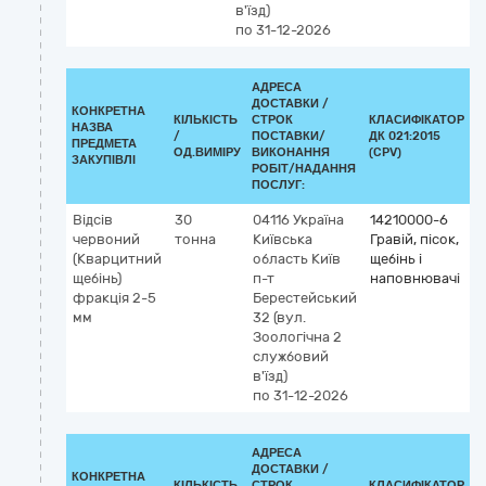
в'їзд)
по 31-12-2026
АДРЕСА
ДОСТАВКИ /
КОНКРЕТНА
КІЛЬКІСТЬ
СТРОК
КЛАСИФІКАТОР
НАЗВА
/
ПОСТАВКИ/
ДК 021:2015
К
ПРЕДМЕТА
ОД.ВИМІРУ
ВИКОНАННЯ
(CPV)
ЗАКУПІВЛІ
РОБІТ/НАДАННЯ
ПОСЛУГ:
Відсів
30
04116
Україна
14210000-6
червоний
тонна
Київська
Гравій, пісок,
(Кварцитний
область
Київ
щебінь і
щебінь)
п-т
наповнювачі
фракція 2-5
Берестейський
мм
32 (вул.
Зоологічна 2
службовий
в'їзд)
по 31-12-2026
АДРЕСА
ДОСТАВКИ /
КОНКРЕТНА
КІЛЬКІСТЬ
СТРОК
КЛАСИФІКАТОР