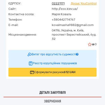
ЄДРПОУ:
02221171
Досьє YouControl
Сайт:
http://zoo.kiev.ua/
Контактна особа:
Марія Коваль
Телефон:
+380442774767
E-mail:
kovalmasha9882@gmail.com
04116,
Україна
,
м. Київ,
Місцезнаходження:
проспект Берестейський, буд.
32
0
Витяг про відсутність судимості
Реєстр корупційних порушників
Сформувати рахунок
612 UAH
ДЕТАЛІ ЗАКУПІВЛІ
ЗВЕРНЕННЯ