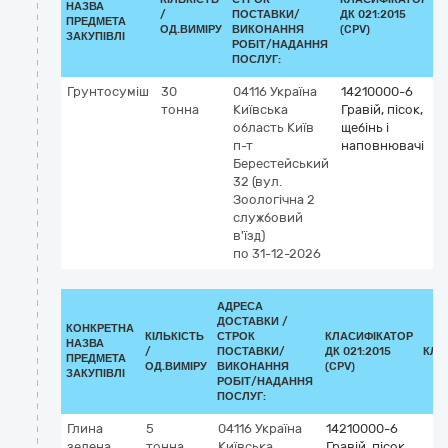
НАЗВА
/
ПОСТАВКИ/
ДК 021:2015
К
ПРЕДМЕТА
ОД.ВИМІРУ
ВИКОНАННЯ
(CPV)
ЗАКУПІВЛІ
РОБІТ/НАДАННЯ
ПОСЛУГ:
Грунтосуміш
30
04116
Україна
14210000-6
тонна
Київська
Гравій, пісок,
область
Київ
щебінь і
п-т
наповнювачі
Берестейський
32 (вул.
Зоологічна 2
службовий
в'їзд)
по 31-12-2026
АДРЕСА
ДОСТАВКИ /
КОНКРЕТНА
КІЛЬКІСТЬ
СТРОК
КЛАСИФІКАТОР
НАЗВА
/
ПОСТАВКИ/
ДК 021:2015
КЛА
ПРЕДМЕТА
ОД.ВИМІРУ
ВИКОНАННЯ
(CPV)
ЗАКУПІВЛІ
РОБІТ/НАДАННЯ
ПОСЛУГ:
Глина
5
04116
Україна
14210000-6
зелена
тонна
Київська
Гравій, пісок,