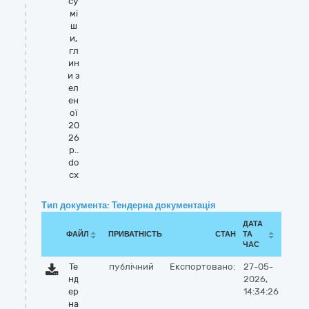
су
мі
ш
и,
гл
ин
и з
ел
ен
ої
20
26
р..
do
cx
Тип документа: Тендерна документація
ДАТА
ФАЙЛ
ПРИВАТНІСТЬ
СТАН
ТА
ЧАС
Те
публічний
Експортовано:
27-05-
нд
2026,
ер
14:34:26
на