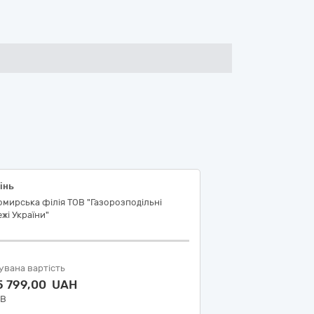
інь
мирська філія ТОВ "Газорозподільні
жі України"
увана вартість
5 799,00 UAH
ДВ