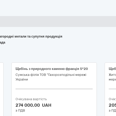
лагородні метали та супутня продукція
ада
Щебінь з природного каменю фракція 5*20
Щеб
Сумська філія ТОВ "Газорозподільні мережі
Жито
України
мере
Очікувана вартість
Очік
274 000,00 UAH
20
з ПДВ
з П