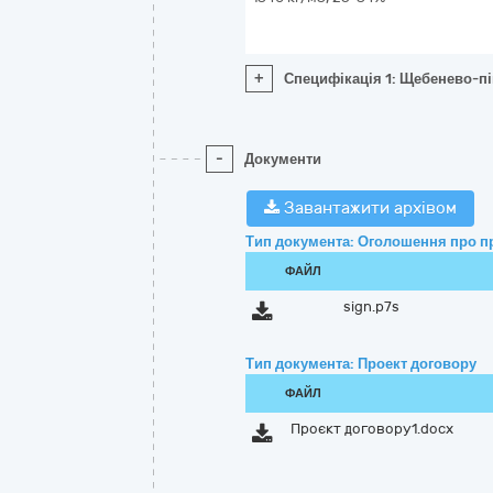
+
Специфікація 1: Щебенево-пі
-
Документи
Завантажити архівом
Тип документа: Оголошення про п
ФАЙЛ
sign.p7s
Тип документа: Проект договору
ФАЙЛ
Проєкт договору1.docx