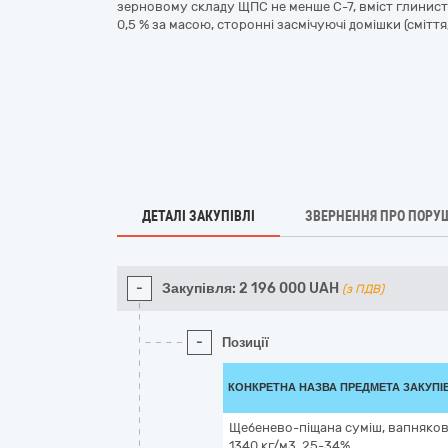
зерновому складу ЩПС не менше С-7, вміст глинист
0,5 % за масою, сторонні засмічуючі домішки (сміття
ДЕТАЛІ ЗАКУПІВЛІ
ЗВЕРНЕННЯ ПРО ПОРУ
-
Закупівля:
2 196 000
UAH
(з ПДВ)
-
Позиції
КОНКРЕТНА НАЗВА ПРЕДМЕТА ЗАКУПІ
Щебенево-піщана суміш, вапнякова
1340 кг/м3, 25-34%