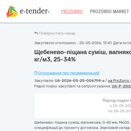
PROZORRO
PROZORRO MARKET
Повернутись назад
Закупівлю оголошено - 25-05-2026, 13:41. Дата остан
Щебенево-піщана суміш, вапняко
кг/м3, 25-34%
Оголошення про проведення.pdf
Закупівля:
UA-2026-05-25-006794-a
/
на ProZorro
Рядок плану закупівлі та обґрунтування:
UA-P-202
Період подачі
з 25-05-202
по 28-05-202
Щебенево-піщана суміш, вапнякова, 0-40 мм, М600, 
специфікації до проєкту договора. Зерновий склад