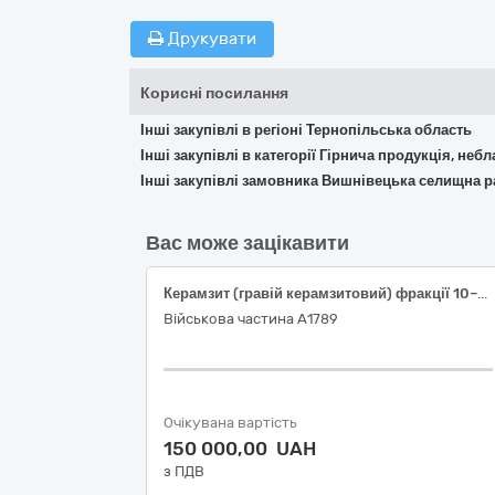
Друкувати
Корисні посилання
Інші закупівлі в регіоні Тернопільська область
Інші закупівлі в категорії Гірнича продукція, неб
Інші закупівлі замовника Вишнівецька селищна р
Вас може зацікавити
Керамзит (гравій керамзитовий) фракції 10–20 мм
Військова частина А1789
Очікувана вартість
150 000,00 UAH
з ПДВ