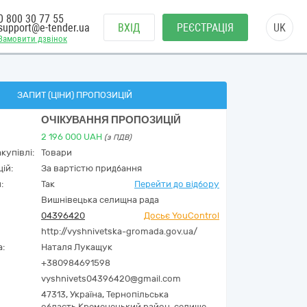
0 800 30 77 55
support@e-tender.ua
ВХІД
РЕЄСТРАЦІЯ
UK
Замовити дзвінок
ЗАПИТ (ЦІНИ) ПРОПОЗИЦІЙ
ОЧІКУВАННЯ ПРОПОЗИЦІЙ
2 196 000
UAH
(з ПДВ)
купівлі:
Товари
ій:
За вартістю придбання
:
Так
Перейти до відбору
Вишнівецька селищна рада
04396420
Досьє YouControl
http://vyshnivetska-gromada.gov.ua/
а:
Наталя Лукащук
+380984691598
vyshnivets04396420@gmail.com
47313,
Україна
,
Тернопільська
область,
Кременецький район, селище