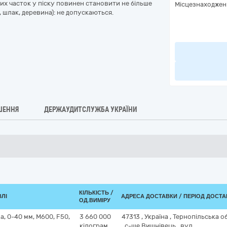
их часток у піску повинен становити не більше
Місцезнаходжен
, шлак, деревина): не допускаються.
ШЕННЯ
ДЕРЖАУДИТСЛУЖБА УКРАЇНИ
КІЛЬКІСТЬ /
ВЛІ
АДРЕСА ДОСТАВКИ / ПЕРІОД ДОСТ
ОД.ВИМІРУ
, 0-40 мм, М600, F50,
3 660 000
47313
,
Україна
,
Тернопільська о
кілограм
,
с-ще Вишнівець
,
вул.