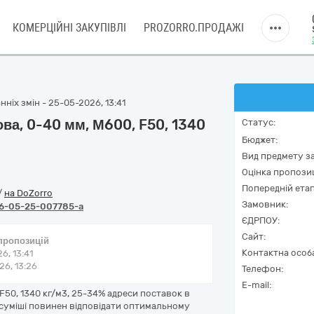
КОМЕРЦІЙНІ ЗАКУПІВЛІ
PROZORRO.ПРОДАЖІ
ніх змін - 25-05-2026, 13:41
ва, 0-40 мм, М600, F50, 1340
Статус:
Бюджет:
Вид предмету за
Оцінка пропозиц
Попередній етап
/
на DoZorro
Замовник:
6-05-25-007785-a
ЄДРПОУ:
Сайт:
 пропозицій
Контактна особ
6, 13:41
6, 13:26
Телефон:
E-mail:
F50, 1340 кг/м3, 25-34% адреси поставок в
 суміші повинен відповідати оптимальному