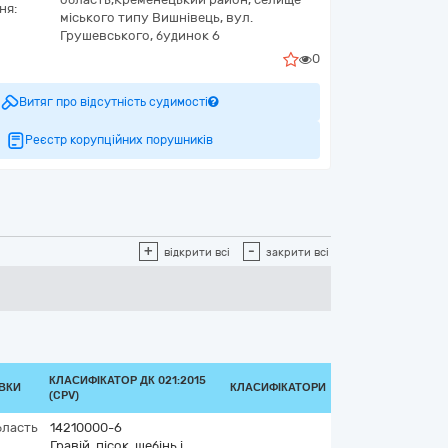
ня:
міського типу Вишнівець,
вул.
Грушевського, будинок 6
0
Витяг про відсутність судимості
Реєстр корупційних порушників
+
-
відкрити всі
закрити всі
КЛАСИФІКАТОР ДК 021:2015
АВКИ
КЛАСИФІКАТОРИ
(CPV)
бласть
14210000-6
Гравій, пісок, щебінь і