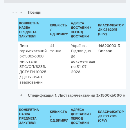
-
Позиції
КОНКРЕТНА
АДРЕСА
КІЛЬКІСТЬ
КЛАСИФІКАТОР
НАЗВА
ДОСТАВКИ /
/
ДК 021:2015
К
ПРЕДМЕТА
ПЕРІОД
ОД.ВИМІРУ
(CPV)
ЗАКУПІВЛІ
ДОСТАВКИ
Лист
41
Україна
,
14620000-3
гарячекатаний
тонна
Відповідно
Сплави
3x1500x6000
до
мм, сталь
документації
3ПС/СП/S235,
по 31-07-
ДСТУ EN 10025
2026
/ ДСТУ 8540,
зварюваний
+
Специфікація 1: Лист гарячекатаний 3x1500x6000 мм
КОНКРЕТНА
АДРЕСА
КІЛЬКІСТЬ
КЛАСИФІКАТОР
НАЗВА
ДОСТАВКИ /
/
ДК 021:2015
К
ПРЕДМЕТА
ПЕРІОД
ОД.ВИМІРУ
(CPV)
ЗАКУПІВЛІ
ДОСТАВКИ