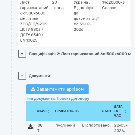
Лист
20
Україна
,
14620000-3
гарячекатаний
тонна
Відповідно
Сплави
6x1500x6000
до
мм, сталь
документації
3ПС/СП/S235,
по 31-07-
ДСТУ 8803 /
2026
ДСТУ 8540 /
EN 10025
+
Специфікація 2: Лист гарячекатаний 6x1500x6000 мм
-
Документи
Завантажити архівом
Тип документа: Проект договору
ДАТА
ФАЙЛ
ПРИВАТНІСТЬ
СТАН
ТА
ЧАС
08
публічний
Експортовано:
22-05-
7_
2026,