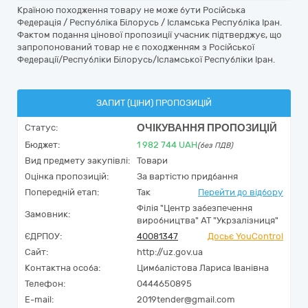
Країною походження товару не може бути Російська
Федерація / Республіка Білорусь / Ісламська Республіка Іран.
Фактом подання цінової пропозиції учасник підтверджує, що
запропонований товар не є походженням з Російської
Федерації/Республіки Білорусь/Ісламської Республіки Іран.
ЗАПИТ (ЦІНИ) ПРОПОЗИЦІЙ
ОЧІКУВАННЯ ПРОПОЗИЦІЙ
Статус:
Бюджет:
1 982 744
UAH
(без ПДВ)
Вид предмету закупівлі:
Товари
Оцінка пропозицій:
За вартістю придбання
Попередній етап:
Так
Перейти до відбору
Філія "Центр забезпечення
Замовник:
виробництва" АТ "Укрзалізниця"
ЄДРПОУ:
40081347
Досьє YouControl
Сайт:
http://uz.gov.ua
Контактна особа:
Цимбалістова Лариса Іванівна
Телефон:
0444650895
E-mail:
2019tender@gmail.com