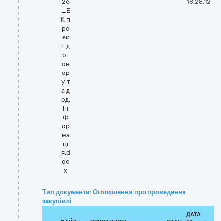
26
18:28:12
_Е
К п
ро
єк
т д
ог
ов
ор
у т
а д
од.
ін
ф
ор
ма
ці
я.d
oc
x
Тип документа: Оголошення про проведення
закупівлі
ДАТА