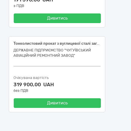
з ПДВ
Дивитись
Тонколистовий прокат з вуглицевої сталі загального призначення (Лист х/к 08кп ТУ 14-15-309-93 ДСТУ 7809:2015 ДСТУ 8971:2019 3х1250х2500)
ДЕРЖАВНЕ ПІДПРИЄМСТВО "ЧУГУЇВСЬКИЙ
АВІАЦІЙНИЙ РЕМОНТНИЙ ЗАВОД"
Очікувана вартість
319 900,00 UAH
без ПДВ
Дивитись