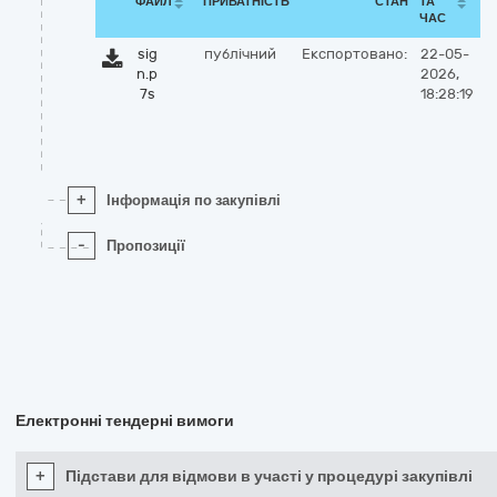
ФАЙЛ
ПРИВАТНІСТЬ
СТАН
ТА
ЧАС
sig
публічний
Експортовано:
22-05-
n.p
2026,
7s
18:28:19
+
Інформація по закупівлі
-
Пропозиції
Електронні тендерні вимоги
+
Підстави для відмови в участі у процедурі закупівлі