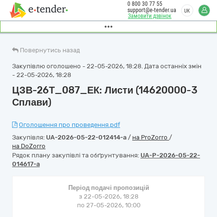
0 800 30 77 55
support@e-tender.ua
UK
Замовити дзвінок
Повернутись назад
Закупівлю оголошено - 22-05-2026, 18:28. Дата останніх змін
- 22-05-2026, 18:28
ЦЗВ-26Т_087_ЕК: Листи (14620000-3
Сплави)
Оголошення про проведення.pdf
Закупівля:
UA-2026-05-22-012414-a
/
на ProZorro
/
на DoZorro
Рядок плану закупівлі та обґрунтування:
UA-P-2026-05-22-
014617-a
Період подачі пропозицій
з 22-05-2026, 18:28
по 27-05-2026, 10:00