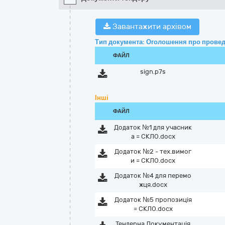
Завантажити архівом
Тип документа: Оголошення про провед
ФАЙЛ
sign.p7s
Інші
ФАЙЛ
Додаток №1 для учасник
а = СКЛО.docx
Додаток №2 - тех.вимог
и = СКЛО.docx
Додаток №4 для перемо
жця.docx
Додаток №5 пропозиція
= СКЛО.docx
Тендерна Документація