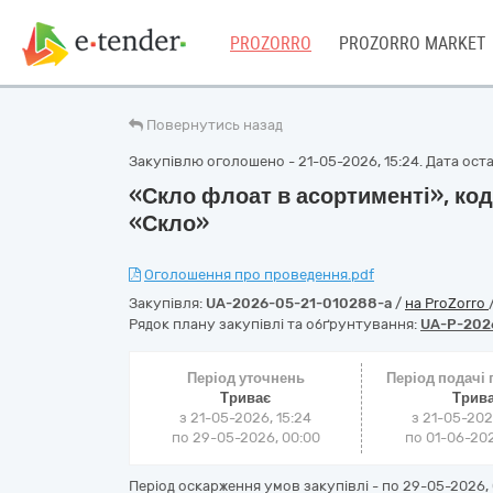
PROZORRO
PROZORRO MARKET
Повернутись назад
Закупівлю оголошено - 21-05-2026, 15:24. Дата остан
«Скло флоат в асортименті», код
«Скло»
Оголошення про проведення.pdf
Закупівля:
UA-2026-05-21-010288-a
/
на ProZorro
Рядок плану закупівлі та обґрунтування:
UA-P-202
Період уточнень
Період подачі
Триває
Трив
з 21-05-2026, 15:24
з 21-05-202
по 29-05-2026, 00:00
по 01-06-202
Період оскарження умов закупівлі - по
29-05-2026, 