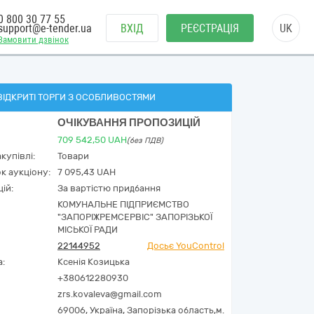
0 800 30 77 55
support@e-tender.ua
ВХІД
РЕЄСТРАЦІЯ
UK
Замовити дзвінок
ВІДКРИТІ ТОРГИ З ОСОБЛИВОСТЯМИ
ОЧІКУВАННЯ ПРОПОЗИЦІЙ
709 542,50
UAH
(без ПДВ)
купівлі:
Товари
к аукціону:
7 095,43 UAH
ій:
За вартістю придбання
КОМУНАЛЬНЕ ПІДПРИЄМСТВО
"ЗАПОРІЖРЕМСЕРВІС" ЗАПОРІЗЬКОЇ
МІСЬКОЇ РАДИ
22144952
Досьє YouControl
а:
Ксенія Козицька
+380612280930
zrs.kovaleva@gmail.com
69006,
Україна
,
Запорізька область,
м.