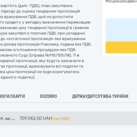
Місцезнаходжен
артість (далі- ПДВ), план закупівель
підходу до оцінки тендерних пропозицій
ез врахування ПДВ, щоб не допустити
го кредиту у випадку визначення переможцем
зазначає ціну тендерної пропозиції в гривнях
ури закупівлі є платник ПДВ, при укладанні
до «остаточної пропозиції» без врахування
а цінова пропозиція Учасника, подана без ПДВ,
еханізм оголошення процедури без ПДВ
ховного Суду (справа №915/105/18). Ті ж
ендерної пропозиції, яку будуть зазначати в
тах пропозиції, враховувати всі податки та
ника ціна пропозиції не буде коригуватись
 єдиного податку).
МОГИ/СКАРГИ
DOZORRO
ДЕРЖАУДИТСЛУЖБА УКРАЇНИ
», ко
...
709 542,50
UAH
(без ПДВ)