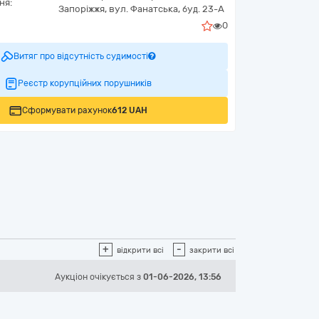
ня:
Запоріжжя,
вул. Фанатська, буд. 23-А
0
Витяг про відсутність судимості
Реєстр корупційних порушників
Сформувати рахунок
612 UAH
+
-
відкрити всі
закрити всі
Аукціон
очікується
з
01-06-2026, 13:56