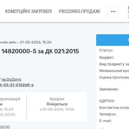
КОМЕРЦІЙНІ ЗАКУПІВЛІ
PROZORRO.ПРОДАЖІ
ніх змін - 21-05-2026, 15:26
 14820000-5 за ДК 021:2015
Статус:
Бюджет:
Вид предмету за
Мінімальний кро
Оцінка пропозиц
/
на DoZorro
6-05-21-012268-a
Замовник:
 пропозицій
Аукціон
ЄДРПОУ:
ає
Очікується
Контактна особ
6, 15:24
з
01-06-2026, 13:56
Телефон:
6, 00:00
E-mail:
00:00