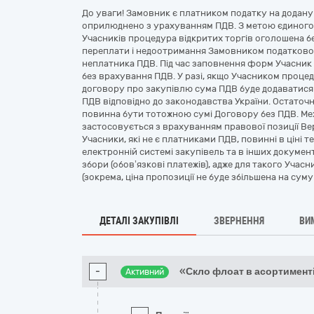
До уваги! Замовник є платником податку на додану в
оприлюднено з урахуванням ПДВ. З метою єдиного 
Учасників процедура відкритих торгів оголошена б
переплати і недоотримання Замовником податково
неплатника ПДВ. Під час заповнення форм Учасник 
без врахування ПДВ. У разі, якщо Учасником процед
договору про закупівлю сума ПДВ буде додаватися 
ПДВ відповідно до законодавства України. Остаточн
повинна бути тотожною сумі Договору без ПДВ. М
застосовується з врахуванням правової позиції Вер
Учасники, які не є платниками ПДВ, повинні в ціні т
електронній системі закупівель та в інших докумен
збори (обов’язкові платежів), адже для такого Учас
(зокрема, ціна пропозиції не буде збільшена на суму
ДЕТАЛІ ЗАКУПІВЛІ
ЗВЕРНЕННЯ
ВИ
-
«Скло флоат в асортименті
Активний