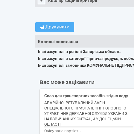
+
Кваліфікаційні критерії
Друкувати
Корисні посилання
Інші закупівлі в регіоні Запорізька область
Інші закупівлі в категорії Гірнича продукція, неб
Інші закупівлі замовника КОМУНАЛЬНЕ ПІДПРИ
Вас може зацікавити
Скло для транспортних засобів, згідно коду CPV за ДК 021:2015 код 14820000-5 Скло
АВАРІЙНО-РЯТУВАЛЬНИЙ ЗАГІН
СПЕЦІАЛЬНОГО ПРИЗНАЧЕННЯ ГОЛОВНОГО
УПРАВЛІННЯ ДЕРЖАВНОЇ СЛУЖБИ УКРАЇНИ З
НАДЗВИЧАЙНИХ СИТУАЦІЙ У ДОНЕЦЬКІЙ
ОБЛАСТІ
Очікувана вартість