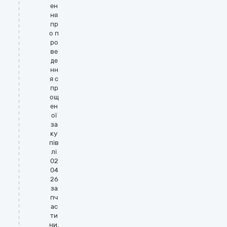
ен
ня
пр
о п
ро
ве
де
нн
я с
пр
ощ
ен
ої
за
ку
пів
лі
02
04
26
за
пч
ас
ти
ни.