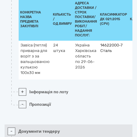
АДРЕСА
ДОСТАВКИ /
КОНКРЕТНА
СТРОК
КІЛЬКІСТЬ
КЛАСИФІКАТОР
НАЗВА
ПОСТАВКИ/
/
ДК 021:2015
КЛА
ПРЕДМЕТА
ВИКОНАННЯ
ОД.ВИМІРУ
(CPV)
ЗАКУПІВЛІ
РОБІТ/
НАДАННЯ
ПОСЛУГ:
Завіса (петля)
24
Україна
14622000-7
приварна для
штука
Харківська
Сталь
воріт з за
область
вальцьованою
по 29-06-
кулькою
2026
100х30 мм
+
Інформація по лоту
-
Пропозиції
-
Документи тендеру