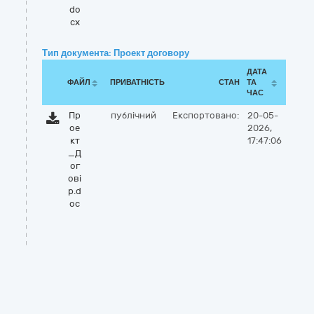
do
cx
Тип документа: Проект договору
ДАТА
ФАЙЛ
ПРИВАТНІСТЬ
СТАН
ТА
ЧАС
Пр
публічний
Експортовано:
20-05-
ое
2026,
кт
17:47:06
_Д
ог
ові
р.d
oc