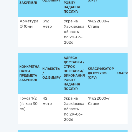
ОД.ВИМІРУ
(CPV)
ЗАКУПІВЛІ
РОБІТ/
НАДАННЯ
ПОСЛУГ:
Арматура
312
Україна
14622000-7
Ø 10мм
метр
Харківська
Сталь
область
по 29-06-
2026
АДРЕСА
ДОСТАВКИ /
КОНКРЕТНА
СТРОК
КІЛЬКІСТЬ
КЛАСИФІКАТОР
НАЗВА
ПОСТАВКИ/
/
ДК 021:2015
КЛАСИФІ
ПРЕДМЕТА
ВИКОНАННЯ
ОД.ВИМІРУ
(CPV)
ЗАКУПІВЛІ
РОБІТ/
НАДАННЯ
ПОСЛУГ:
Труба 1/2
42
Україна
14622000-7
(гільза 30
метр
Харківська
Сталь
см)
область
по 29-06-
2026