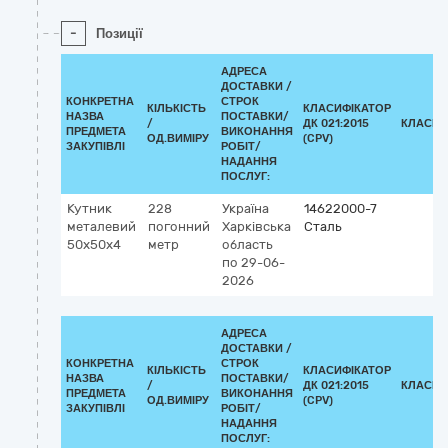
-
Позиції
АДРЕСА
ДОСТАВКИ /
КОНКРЕТНА
СТРОК
КІЛЬКІСТЬ
КЛАСИФІКАТОР
НАЗВА
ПОСТАВКИ/
/
ДК 021:2015
КЛАСИФ
ПРЕДМЕТА
ВИКОНАННЯ
ОД.ВИМІРУ
(CPV)
ЗАКУПІВЛІ
РОБІТ/
НАДАННЯ
ПОСЛУГ:
Кутник
228
Україна
14622000-7
металевий
погонний
Харківська
Сталь
50х50х4
метр
область
по 29-06-
2026
АДРЕСА
ДОСТАВКИ /
КОНКРЕТНА
СТРОК
КІЛЬКІСТЬ
КЛАСИФІКАТОР
НАЗВА
ПОСТАВКИ/
/
ДК 021:2015
КЛАСИФ
ПРЕДМЕТА
ВИКОНАННЯ
ОД.ВИМІРУ
(CPV)
ЗАКУПІВЛІ
РОБІТ/
НАДАННЯ
ПОСЛУГ: