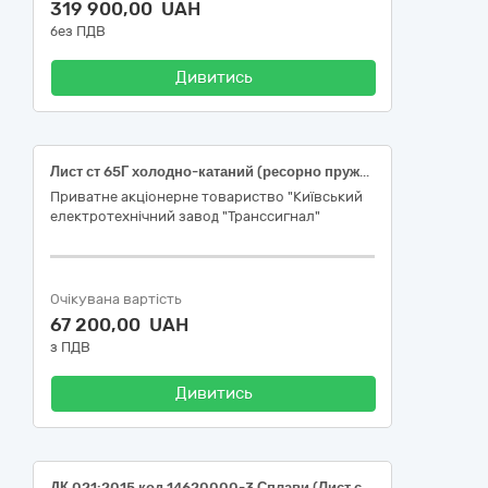
319 900,00 UAH
без ПДВ
Дивитись
Лист ст 65Г холодно-катаний (ресорно пружинний) товщиною 2 мм
Приватне акціонерне товариство "Київський
електротехнічний завод "Транссигнал"
Очікувана вартість
67 200,00 UAH
з ПДВ
Дивитись
ДК 021:2015 код 14620000-3 Сплави (Лист сталевий)