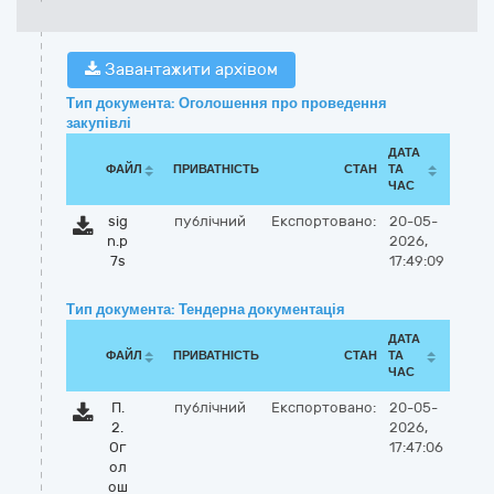
Завантажити архівом
Тип документа: Оголошення про проведення
закупівлі
ДАТА
ФАЙЛ
ПРИВАТНІСТЬ
СТАН
ТА
ЧАС
sig
публічний
Експортовано:
20-05-
n.p
2026,
7s
17:49:09
Тип документа: Тендерна документація
ДАТА
ФАЙЛ
ПРИВАТНІСТЬ
СТАН
ТА
ЧАС
П.
публічний
Експортовано:
20-05-
2.
2026,
Ог
17:47:06
ол
ош