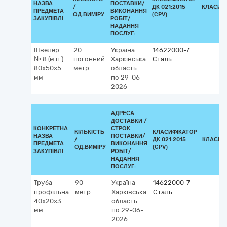
НАЗВА
ПОСТАВКИ/
/
ДК 021:2015
КЛАСИФ
ПРЕДМЕТА
ВИКОНАННЯ
ОД.ВИМІРУ
(CPV)
ЗАКУПІВЛІ
РОБІТ/
НАДАННЯ
ПОСЛУГ:
Швелер
20
Україна
14622000-7
№ 8 (м.п.)
погонний
Харківська
Сталь
80х50х5
метр
область
мм
по 29-06-
2026
АДРЕСА
ДОСТАВКИ /
КОНКРЕТНА
СТРОК
КІЛЬКІСТЬ
КЛАСИФІКАТОР
НАЗВА
ПОСТАВКИ/
/
ДК 021:2015
КЛАСИФ
ПРЕДМЕТА
ВИКОНАННЯ
ОД.ВИМІРУ
(CPV)
ЗАКУПІВЛІ
РОБІТ/
НАДАННЯ
ПОСЛУГ:
Труба
90
Україна
14622000-7
профільна
метр
Харківська
Сталь
40х20х3
область
мм
по 29-06-
2026