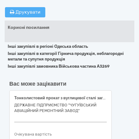
Друкувати
Корисні посилання
Інші закупівлі в регіоні Одеська область
Інші закупівлі в категорії Гірнича продукція, неблагородні
метали та супутня продукція
Інші закупівлі замовника Військова частина А3269
Вас може зацікавити
Тонколистовий прокат з вуглицевої сталі загального призначення (Лист х/к 08кп ТУ 14-15-309-93 ДСТУ 7809:2015 ДСТУ 8971:2019 3х1250х2500)
ДЕРЖАВНЕ ПІДПРИЄМСТВО "ЧУГУЇВСЬКИЙ
АВІАЦІЙНИЙ РЕМОНТНИЙ ЗАВОД"
Очікувана вартість