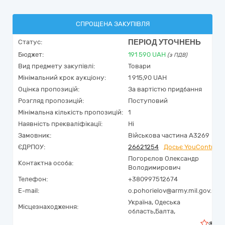
СПРОЩЕНА ЗАКУПІВЛЯ
ПЕРІОД УТОЧНЕНЬ
Статус:
Бюджет:
191 590
UAH
(з ПДВ)
Вид предмету закупівлі:
Товари
Мінімальний крок аукціону:
1 915,90 UAH
Оцінка пропозицій:
За вартістю придбання
Розгляд пропозицій:
Поступовий
Мінімальна кількість пропозицій:
1
Наявність прекваліфікації:
Ні
Замовник:
Військова частина А3269
ЄДРПОУ:
26621254
Досьє YouControl
Погорєлов Олександр
Контактна особа:
Володимирович
Телефон:
+380997512674
E-mail:
o.pohorielov@army.mil.gov.ua
Україна
,
Одеська
Місцезнаходження:
область,
Балта,
0