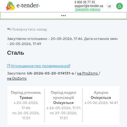
0 800 30 77 55
support@e-tender.ua
UK
Замовити дзвінок
Повернутись назад
Закупівлю оголошено - 20-05-2026, 17:46. Дата останніх змін
- 20-05-2026, 17:49
Сталь
Оголошення про проведення.pdf
Закупівля:
UA-2026-05-20-014131-a
/
на ProZorro
/
на DoZorro
Період уточнень
Період подачі
Аукціон
Триває
пропозицій
Очікується
з 20-05-2026,
Очікується
з
01-06-2026, 14:41
17:46
з 26-05-2026, 17:51
по 26-05-2026,
по 29-05-2026,
17:51
17:51