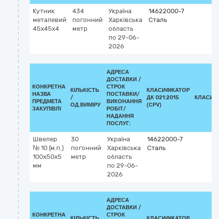
Кутник
434
Україна
14622000-7
металевий
погонний
Харківська
Сталь
45х45х4
метр
область
по 29-06-
2026
АДРЕСА
ДОСТАВКИ /
КОНКРЕТНА
СТРОК
КІЛЬКІСТЬ
КЛАСИФІКАТОР
НАЗВА
ПОСТАВКИ/
/
ДК 021:2015
КЛАСИФ
ПРЕДМЕТА
ВИКОНАННЯ
ОД.ВИМІРУ
(CPV)
ЗАКУПІВЛІ
РОБІТ/
НАДАННЯ
ПОСЛУГ:
Швелер
30
Україна
14622000-7
№ 10 (м.п.)
погонний
Харківська
Сталь
100х50х5
метр
область
мм
по 29-06-
2026
АДРЕСА
ДОСТАВКИ /
КОНКРЕТНА
СТРОК
КІЛЬКІСТЬ
КЛАСИФІКАТОР