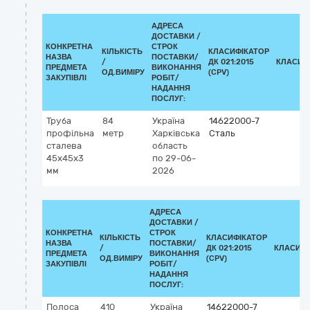
АДРЕСА
ДОСТАВКИ /
КОНКРЕТНА
СТРОК
КІЛЬКІСТЬ
КЛАСИФІКАТОР
НАЗВА
ПОСТАВКИ/
/
ДК 021:2015
КЛАСИФ
ПРЕДМЕТА
ВИКОНАННЯ
ОД.ВИМІРУ
(CPV)
ЗАКУПІВЛІ
РОБІТ/
НАДАННЯ
ПОСЛУГ:
Труба
84
Україна
14622000-7
профільна
метр
Харківська
Сталь
сталева
область
45х45х3
по 29-06-
мм
2026
АДРЕСА
ДОСТАВКИ /
КОНКРЕТНА
СТРОК
КІЛЬКІСТЬ
КЛАСИФІКАТОР
НАЗВА
ПОСТАВКИ/
/
ДК 021:2015
КЛАСИФІ
ПРЕДМЕТА
ВИКОНАННЯ
ОД.ВИМІРУ
(CPV)
ЗАКУПІВЛІ
РОБІТ/
НАДАННЯ
ПОСЛУГ:
Полоса
410
Україна
14622000-7