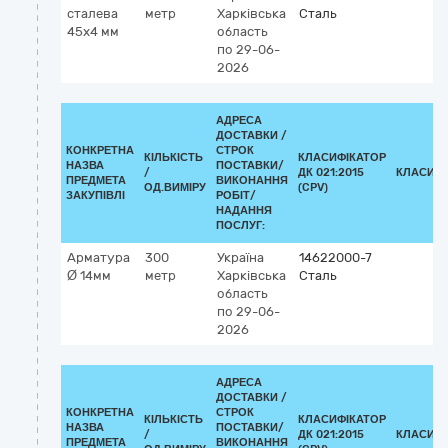
сталева
метр
Харківська
Сталь
45х4 мм
область
по 29-06-
2026
АДРЕСА
ДОСТАВКИ /
КОНКРЕТНА
СТРОК
КІЛЬКІСТЬ
КЛАСИФІКАТОР
НАЗВА
ПОСТАВКИ/
/
ДК 021:2015
КЛАСИФІ
ПРЕДМЕТА
ВИКОНАННЯ
ОД.ВИМІРУ
(CPV)
ЗАКУПІВЛІ
РОБІТ/
НАДАННЯ
ПОСЛУГ:
Арматура
300
Україна
14622000-7
Ø 14мм
метр
Харківська
Сталь
область
по 29-06-
2026
АДРЕСА
ДОСТАВКИ /
КОНКРЕТНА
СТРОК
КІЛЬКІСТЬ
КЛАСИФІКАТОР
НАЗВА
ПОСТАВКИ/
/
ДК 021:2015
КЛАСИФІ
ПРЕДМЕТА
ВИКОНАННЯ