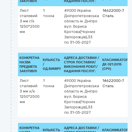
ЗАКУПІВЛІ
НАДАННЯ ПОСЛУГ:
Лист
1
49000
Україна
14622000-7
сталевий
тонна
Дніпропетровська
Сталь
3 мм г/к
область
м. Дніпро
1250*2500
вул. Бориса
мм
Кротова(Чорних
Запорожців),33
по 31-05-2027
КОНКРЕТНА
АДРЕСА ДОСТАВКИ /
КІЛЬКІСТЬ
КЛАСИФІКАТОР
НАЗВА
СТРОК ПОСТАВКИ/
/
ДК 021:2015
ПРЕДМЕТА
ВИКОНАННЯ РОБІТ/
ОД.ВИМІРУ
(CPV)
ЗАКУПІВЛІ
НАДАННЯ ПОСЛУГ:
Лист
1
49000
Україна
14622000-7
сталевий
тонна
Дніпропетровська
Сталь
3 мм х/к
область
м. Дніпро
1250*2500
вул. Бориса
мм
Кротова(Чорних
Запорожців),33
по 31-05-2027
КОНКРЕТНА
АДРЕСА ДОСТАВКИ /
КІЛЬКІСТЬ
КЛАСИФІКАТОР