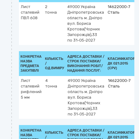
Лист
2
49000
Україна
14622000-7
сталевий
тонна
Дніпропетровська
Сталь
ПВЛ 608
область
м. Дніпро
вул. Бориса
Кротова(Чорних
Запорожців),33
по 31-05-2027
КОНКРЕТНА
АДРЕСА ДОСТАВКИ /
КІЛЬКІСТЬ
КЛАСИФІКАТОР
НАЗВА
СТРОК ПОСТАВКИ/
/
ДК 021:2015
ПРЕДМЕТА
ВИКОНАННЯ РОБІТ/
ОД.ВИМІРУ
(CPV)
ЗАКУПІВЛІ
НАДАННЯ ПОСЛУГ:
Лист
4
49000
Україна
14622000-7
сталевий
тонна
Дніпропетровська
Сталь
рифлений
область
м. Дніпро
5 мм
вул. Бориса
Кротова(Чорних
Запорожців),33
по 31-05-2027
КОНКРЕТНА
АДРЕСА ДОСТАВКИ /
КІЛЬКІСТЬ
КЛАСИФІКАТОР
НАЗВА
СТРОК ПОСТАВКИ/
/
ДК 021:2015