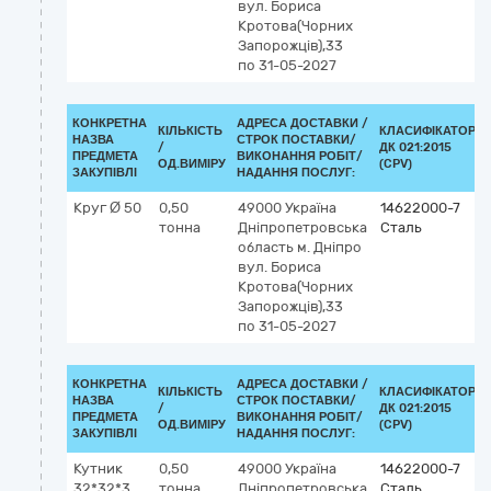
вул. Бориса
Кротова(Чорних
Запорожців),33
по 31-05-2027
КОНКРЕТНА
АДРЕСА ДОСТАВКИ /
КІЛЬКІСТЬ
КЛАСИФІКАТОР
НАЗВА
СТРОК ПОСТАВКИ/
/
ДК 021:2015
ПРЕДМЕТА
ВИКОНАННЯ РОБІТ/
ОД.ВИМІРУ
(CPV)
ЗАКУПІВЛІ
НАДАННЯ ПОСЛУГ:
Круг Ø 50
0,50
49000
Україна
14622000-7
тонна
Дніпропетровська
Сталь
область
м. Дніпро
вул. Бориса
Кротова(Чорних
Запорожців),33
по 31-05-2027
КОНКРЕТНА
АДРЕСА ДОСТАВКИ /
КІЛЬКІСТЬ
КЛАСИФІКАТОР
НАЗВА
СТРОК ПОСТАВКИ/
/
ДК 021:2015
ПРЕДМЕТА
ВИКОНАННЯ РОБІТ/
ОД.ВИМІРУ
(CPV)
ЗАКУПІВЛІ
НАДАННЯ ПОСЛУГ:
Кутник
0,50
49000
Україна
14622000-7
32*32*3
тонна
Дніпропетровська
Сталь