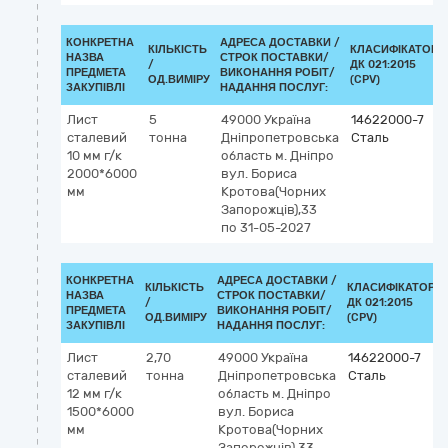
КОНКРЕТНА
АДРЕСА ДОСТАВКИ /
КІЛЬКІСТЬ
КЛАСИФІКАТОР
НАЗВА
СТРОК ПОСТАВКИ/
/
ДК 021:2015
ПРЕДМЕТА
ВИКОНАННЯ РОБІТ/
ОД.ВИМІРУ
(CPV)
ЗАКУПІВЛІ
НАДАННЯ ПОСЛУГ:
Лист
5
49000
Україна
14622000-7
сталевий
тонна
Дніпропетровська
Сталь
10 мм г/к
область
м. Дніпро
2000*6000
вул. Бориса
мм
Кротова(Чорних
Запорожців),33
по 31-05-2027
КОНКРЕТНА
АДРЕСА ДОСТАВКИ /
КІЛЬКІСТЬ
КЛАСИФІКАТОР
НАЗВА
СТРОК ПОСТАВКИ/
/
ДК 021:2015
ПРЕДМЕТА
ВИКОНАННЯ РОБІТ/
ОД.ВИМІРУ
(CPV)
ЗАКУПІВЛІ
НАДАННЯ ПОСЛУГ:
Лист
2,70
49000
Україна
14622000-7
сталевий
тонна
Дніпропетровська
Сталь
12 мм г/к
область
м. Дніпро
1500*6000
вул. Бориса
мм
Кротова(Чорних
Запорожців),33