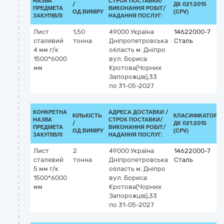
НАЗВА
СТРОК ПОСТАВКИ/
/
ДК 021:2015
ПРЕДМЕТА
ВИКОНАННЯ РОБІТ/
ОД.ВИМІРУ
(CPV)
ЗАКУПІВЛІ
НАДАННЯ ПОСЛУГ:
Лист
1,50
49000
Україна
14622000-7
сталевий
тонна
Дніпропетровська
Сталь
4 мм г/к
область
м. Дніпро
1500*6000
вул. Бориса
мм
Кротова(Чорних
Запорожців),33
по 31-05-2027
КОНКРЕТНА
АДРЕСА ДОСТАВКИ /
КІЛЬКІСТЬ
КЛАСИФІКАТОР
НАЗВА
СТРОК ПОСТАВКИ/
/
ДК 021:2015
ПРЕДМЕТА
ВИКОНАННЯ РОБІТ/
ОД.ВИМІРУ
(CPV)
ЗАКУПІВЛІ
НАДАННЯ ПОСЛУГ:
Лист
2
49000
Україна
14622000-7
сталевий
тонна
Дніпропетровська
Сталь
5 мм г/к
область
м. Дніпро
1500*6000
вул. Бориса
мм
Кротова(Чорних
Запорожців),33
по 31-05-2027