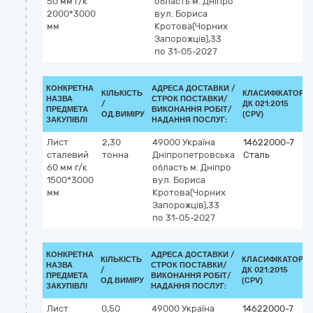
50 мм г/к
область
м. Дніпро
2000*3000
вул. Бориса
мм
Кротова(Чорних
Запорожців),33
по 31-05-2027
КОНКРЕТНА
АДРЕСА ДОСТАВКИ /
КІЛЬКІСТЬ
КЛАСИФІКАТОР
НАЗВА
СТРОК ПОСТАВКИ/
/
ДК 021:2015
ПРЕДМЕТА
ВИКОНАННЯ РОБІТ/
ОД.ВИМІРУ
(CPV)
ЗАКУПІВЛІ
НАДАННЯ ПОСЛУГ:
Лист
2,30
49000
Україна
14622000-7
сталевий
тонна
Дніпропетровська
Сталь
60 мм г/к
область
м. Дніпро
1500*3000
вул. Бориса
мм
Кротова(Чорних
Запорожців),33
по 31-05-2027
КОНКРЕТНА
АДРЕСА ДОСТАВКИ /
КІЛЬКІСТЬ
КЛАСИФІКАТОР
НАЗВА
СТРОК ПОСТАВКИ/
/
ДК 021:2015
ПРЕДМЕТА
ВИКОНАННЯ РОБІТ/
ОД.ВИМІРУ
(CPV)
ЗАКУПІВЛІ
НАДАННЯ ПОСЛУГ:
Лист
0,50
49000
Україна
14622000-7