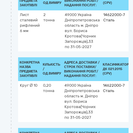
ПРЕДМЕТА
ВИКОНАННЯ РОБІТ/
ОД.ВИМІРУ
(CPV)
ЗАКУПІВЛІ
НАДАННЯ ПОСЛУГ:
Лист
2
49000
Україна
14622000-7
сталевий
тонна
Дніпропетровська
Сталь
рифлений
область
м. Дніпро
6 мм
вул. Бориса
Кротова(Чорних
Запорожців),33
по 31-05-2027
КОНКРЕТНА
АДРЕСА ДОСТАВКИ /
КІЛЬКІСТЬ
КЛАСИФІКАТОР
НАЗВА
СТРОК ПОСТАВКИ/
/
ДК 021:2015
ПРЕДМЕТА
ВИКОНАННЯ РОБІТ/
ОД.ВИМІРУ
(CPV)
ЗАКУПІВЛІ
НАДАННЯ ПОСЛУГ:
Круг Ø 10
0,20
49000
Україна
14622000-7
тонна
Дніпропетровська
Сталь
область
м. Дніпро
вул. Бориса
Кротова(Чорних
Запорожців),33
по 31-05-2027