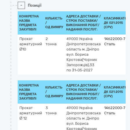
-
Позиції
КОНКРЕТНА
АДРЕСА ДОСТАВКИ /
КІЛЬКІСТЬ
КЛАСИФІКАТОР
НАЗВА
СТРОК ПОСТАВКИ/
/
ДК 021:2015
ПРЕДМЕТА
ВИКОНАННЯ РОБІТ/
ОД.ВИМІРУ
(CPV)
ЗАКУПІВЛІ
НАДАННЯ ПОСЛУГ:
Прокат
2
49000
Україна
14622000-7
арматурний
тонна
Дніпропетровська
Сталь
Ø10
область
м. Дніпро
вул. Бориса
Кротова(Чорних
Запорожців),33
по 31-05-2027
КОНКРЕТНА
АДРЕСА ДОСТАВКИ /
КІЛЬКІСТЬ
КЛАСИФІКАТОР
НАЗВА
СТРОК ПОСТАВКИ/
/
ДК 021:2015
ПРЕДМЕТА
ВИКОНАННЯ РОБІТ/
ОД.ВИМІРУ
(CPV)
ЗАКУПІВЛІ
НАДАННЯ ПОСЛУГ:
Прокат
3
49000
Україна
14622000-7
арматурний
тонна
Дніпропетровська
Сталь
Ø 12
область
м. Дніпро
вул. Бориса
Кротова(Чорних