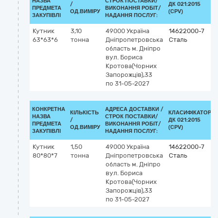
НАЗВА
СТРОК ПОСТАВКИ/
/
ДК 021:2015
ПРЕДМЕТА
ВИКОНАННЯ РОБІТ/
ОД.ВИМІРУ
(CPV)
ЗАКУПІВЛІ
НАДАННЯ ПОСЛУГ:
Кутник
3,10
49000
Україна
14622000-7
63*63*6
тонна
Дніпропетровська
Сталь
область
м. Дніпро
вул. Бориса
Кротова(Чорних
Запорожців),33
по 31-05-2027
КОНКРЕТНА
АДРЕСА ДОСТАВКИ /
КІЛЬКІСТЬ
КЛАСИФІКАТОР
НАЗВА
СТРОК ПОСТАВКИ/
/
ДК 021:2015
ПРЕДМЕТА
ВИКОНАННЯ РОБІТ/
ОД.ВИМІРУ
(CPV)
ЗАКУПІВЛІ
НАДАННЯ ПОСЛУГ:
Кутник
1,50
49000
Україна
14622000-7
80*80*7
тонна
Дніпропетровська
Сталь
область
м. Дніпро
вул. Бориса
Кротова(Чорних
Запорожців),33
по 31-05-2027