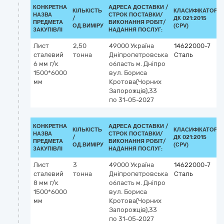
КОНКРЕТНА
АДРЕСА ДОСТАВКИ /
КІЛЬКІСТЬ
КЛАСИФІКАТОР
НАЗВА
СТРОК ПОСТАВКИ/
/
ДК 021:2015
ПРЕДМЕТА
ВИКОНАННЯ РОБІТ/
ОД.ВИМІРУ
(CPV)
ЗАКУПІВЛІ
НАДАННЯ ПОСЛУГ:
Лист
2,50
49000
Україна
14622000-7
сталевий
тонна
Дніпропетровська
Сталь
6 мм г/к
область
м. Дніпро
1500*6000
вул. Бориса
мм
Кротова(Чорних
Запорожців),33
по 31-05-2027
КОНКРЕТНА
АДРЕСА ДОСТАВКИ /
КІЛЬКІСТЬ
КЛАСИФІКАТОР
НАЗВА
СТРОК ПОСТАВКИ/
/
ДК 021:2015
ПРЕДМЕТА
ВИКОНАННЯ РОБІТ/
ОД.ВИМІРУ
(CPV)
ЗАКУПІВЛІ
НАДАННЯ ПОСЛУГ:
Лист
3
49000
Україна
14622000-7
сталевий
тонна
Дніпропетровська
Сталь
8 мм г/к
область
м. Дніпро
1500*6000
вул. Бориса
мм
Кротова(Чорних
Запорожців),33
по 31-05-2027