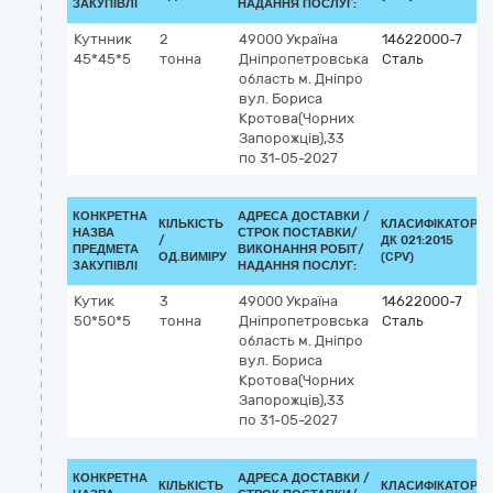
ЗАКУПІВЛІ
НАДАННЯ ПОСЛУГ:
Кутнник
2
49000
Україна
14622000-7
45*45*5
тонна
Дніпропетровська
Сталь
область
м. Дніпро
вул. Бориса
Кротова(Чорних
Запорожців),33
по 31-05-2027
КОНКРЕТНА
АДРЕСА ДОСТАВКИ /
КІЛЬКІСТЬ
КЛАСИФІКАТОР
НАЗВА
СТРОК ПОСТАВКИ/
/
ДК 021:2015
ПРЕДМЕТА
ВИКОНАННЯ РОБІТ/
ОД.ВИМІРУ
(CPV)
ЗАКУПІВЛІ
НАДАННЯ ПОСЛУГ:
Кутик
3
49000
Україна
14622000-7
50*50*5
тонна
Дніпропетровська
Сталь
область
м. Дніпро
вул. Бориса
Кротова(Чорних
Запорожців),33
по 31-05-2027
КОНКРЕТНА
АДРЕСА ДОСТАВКИ /
КІЛЬКІСТЬ
КЛАСИФІКАТОР