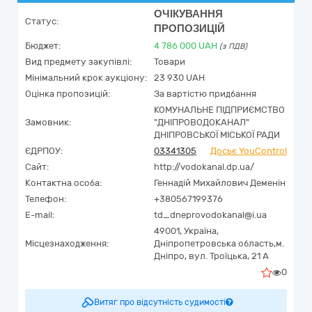
ОЧІКУВАННЯ
Статус:
ПРОПОЗИЦІЙ
Бюджет:
4 786 000
UAH
(з ПДВ)
Вид предмету закупівлі:
Товари
Мінімальний крок аукціону:
23 930 UAH
Оцінка пропозицій:
За вартістю придбання
КОМУНАЛЬНЕ ПІДПРИЄМСТВО
Замовник:
"ДНІПРОВОДОКАНАЛ"
ДНІПРОВСЬКОЇ МІСЬКОЇ РАДИ
ЄДРПОУ:
03341305
Досьє YouControl
Сайт:
http://vodokanal.dp.ua/
Контактна особа:
Геннадій Михайлович Деменін
Телефон:
+380567199376
E-mail:
td_dneprovodokanal@i.ua
49001,
Україна
,
Місцезнаходження:
Дніпропетровська область,
м.
Дніпро,
вул. Троїцька, 21 А
0
Витяг про відсутність судимості