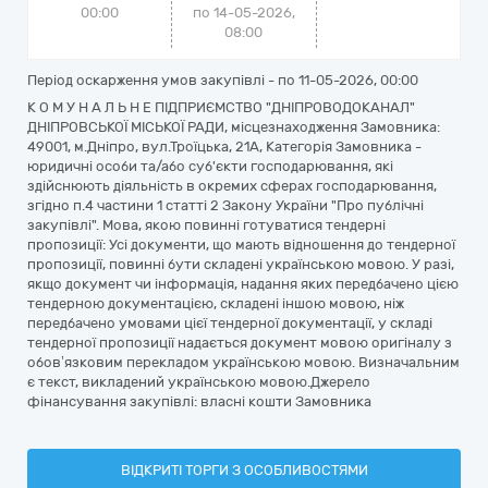
00:00
по 14-05-2026,
08:00
Період оскарження умов закупівлі - по
11-05-2026, 00:00
К О М У Н А Л Ь Н Е ПІДПРИЄМСТВО "ДНІПРОВОДОКАНАЛ"
ДНІПРОВСЬКОЇ МІСЬКОЇ РАДИ, місцезнаходження Замовника:
49001, м.Дніпро, вул.Троїцька, 21А, Категорія Замовника -
юридичні особи та/або суб'єкти господарювання, які
здійснюють діяльність в окремих сферах господарювання,
згідно п.4 частини 1 статті 2 Закону України "Про публічні
закупівлі". Мова, якою повинні готуватися тендерні
пропозиції: Усі документи, що мають відношення до тендерної
пропозиції, повинні бути складені українською мовою. У разі,
якщо документ чи інформація, надання яких передбачено цією
тендерною документацією, складені іншою мовою, ніж
передбачено умовами цієї тендерної документації, у складі
тендерної пропозиції надається документ мовою оригіналу з
обов’язковим перекладом українською мовою. Визначальним
є текст, викладений українською мовою.Джерело
фінансування закупівлі: власні кошти Замовника
ВІДКРИТІ ТОРГИ З ОСОБЛИВОСТЯМИ