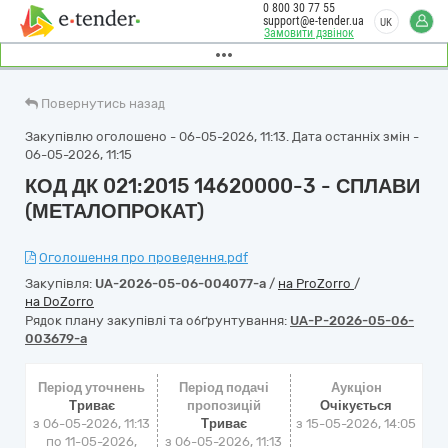
0 800 30 77 55
support@e-tender.ua
UK
Замовити дзвінок
Повернутись назад
Закупівлю оголошено - 06-05-2026, 11:13. Дата останніх змін -
06-05-2026, 11:15
КОД ДК 021:2015 14620000-3 - СПЛАВИ
(МЕТАЛОПРОКАТ)
Оголошення про проведення.pdf
Закупівля:
UA-2026-05-06-004077-a
/
на ProZorro
/
на DoZorro
Рядок плану закупівлі та обґрунтування:
UA-P-2026-05-06-
003679-a
Період уточнень
Період подачі
Аукціон
Триває
пропозицій
Очікується
з 06-05-2026, 11:13
Триває
з
15-05-2026, 14:05
по 11-05-2026,
з 06-05-2026, 11:13