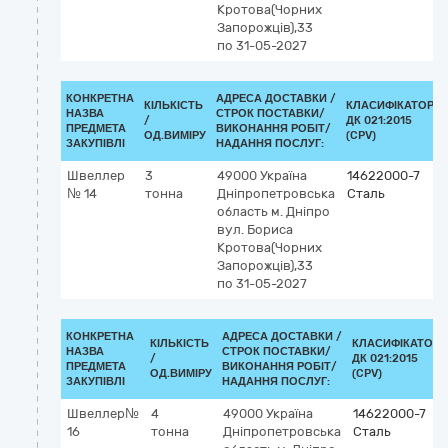
Кротова(Чорних
Запорожців),33
по 31-05-2027
КОНКРЕТНА
АДРЕСА ДОСТАВКИ /
КІЛЬКІСТЬ
КЛАСИФІКАТОР
НАЗВА
СТРОК ПОСТАВКИ/
/
ДК 021:2015
ПРЕДМЕТА
ВИКОНАННЯ РОБІТ/
ОД.ВИМІРУ
(CPV)
ЗАКУПІВЛІ
НАДАННЯ ПОСЛУГ:
Швеллер
3
49000
Україна
14622000-7
№ 14
тонна
Дніпропетровська
Сталь
область
м. Дніпро
вул. Бориса
Кротова(Чорних
Запорожців),33
по 31-05-2027
КОНКРЕТНА
АДРЕСА ДОСТАВКИ /
КІЛЬКІСТЬ
КЛАСИФІКАТОР
НАЗВА
СТРОК ПОСТАВКИ/
/
ДК 021:2015
ПРЕДМЕТА
ВИКОНАННЯ РОБІТ/
ОД.ВИМІРУ
(CPV)
ЗАКУПІВЛІ
НАДАННЯ ПОСЛУГ:
Швеллер№
4
49000
Україна
14622000-7
16
тонна
Дніпропетровська
Сталь