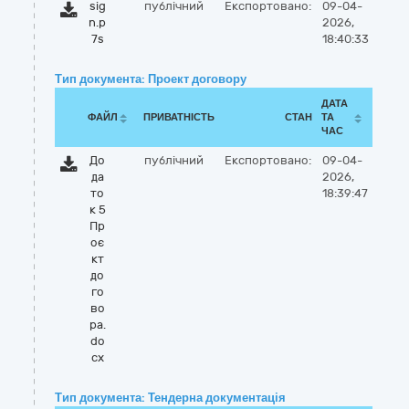
sig
публічний
Експортовано:
09-04-
n.p
2026,
7s
18:40:33
Тип документа: Проект договору
ДАТА
ФАЙЛ
ПРИВАТНІСТЬ
СТАН
ТА
ЧАС
До
публічний
Експортовано:
09-04-
да
2026,
то
18:39:47
к 5
Пр
оє
кт
до
го
во
ра.
do
cx
Тип документа: Тендерна документація