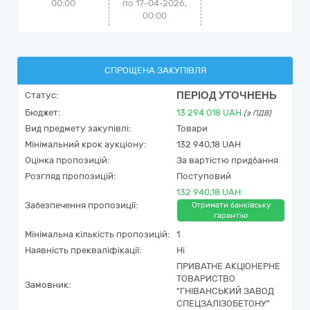
00:00
по 17-04-2026,
00:00
СПРОЩЕНА ЗАКУПІВЛЯ
ПЕРІОД УТОЧНЕНЬ
Статус:
Бюджет:
13 294 018
UAH
(з ПДВ)
Вид предмету закупівлі:
Товари
Мінімальний крок аукціону:
132 940,18 UAH
Оцінка пропозицій:
За вартістю придбання
Розгляд пропозицій:
Поступовий
132 940,18 UAH
Забезпечення пропозиції:
Отримати банківську
гарантію
Мінімальна кількість пропозицій:
1
Наявність прекваліфікації:
Ні
ПРИВАТНЕ АКЦІОНЕРНЕ
ТОВАРИСТВО
Замовник:
"ГНІВАНСЬКИЙ ЗАВОД
СПЕЦЗАЛІЗОБЕТОНУ"