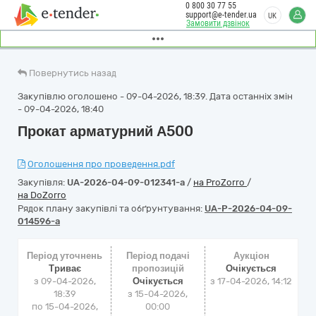
0 800 30 77 55
support@e-tender.ua
UK
Замовити дзвінок
Повернутись назад
Закупівлю оголошено - 09-04-2026, 18:39. Дата останніх змін
- 09-04-2026, 18:40
Прокат арматурний А500
Оголошення про проведення.pdf
Закупівля:
UA-2026-04-09-012341-a
/
на ProZorro
/
на DoZorro
Рядок плану закупівлі та обґрунтування:
UA-P-2026-04-09-
014596-a
Період уточнень
Період подачі
Аукціон
Триває
пропозицій
Очікується
з 09-04-2026,
Очікується
з
17-04-2026, 14:12
18:39
з 15-04-2026,
по 15-04-2026,
00:00