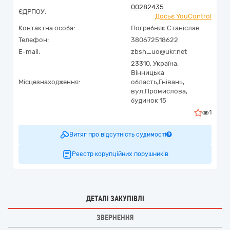
00282435
ЄДРПОУ:
Досьє YouControl
Контактна особа:
Погребняк Станіслав
Телефон:
380672518622
E-mail:
zbsh_uo@ukr.net
23310,
Україна
,
Вінницька
Місцезнаходження:
область,
Гнівань,
вул.Промислова,
будинок 15
1
Витяг про відсутність судимості
Реєстр корупційних порушників
ДЕТАЛІ ЗАКУПІВЛІ
ЗВЕРНЕННЯ