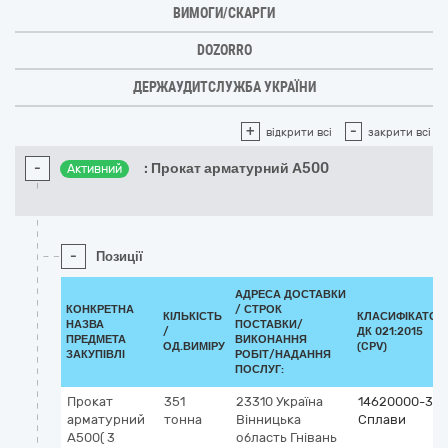
ВИМОГИ/СКАРГИ
DOZORRO
ДЕРЖАУДИТСЛУЖБА УКРАЇНИ
+
-
відкрити всі
закрити всі
-
: Прокат арматурний А500
Активний
-
Позиції
АДРЕСА ДОСТАВКИ
КОНКРЕТНА
/
СТРОК
КІЛЬКІСТЬ
КЛАСИФІКАТОР
НАЗВА
ПОСТАВКИ/
/
ДК 021:2015
ПРЕДМЕТА
ВИКОНАННЯ
ОД.ВИМІРУ
(CPV)
ЗАКУПІВЛІ
РОБІТ/НАДАННЯ
ПОСЛУГ:
Прокат
351
23310
Україна
14620000-3
арматурний
тонна
Вінницька
Сплави
А500( 3
область
Гнівань