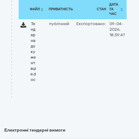
ДАТА
ФАЙЛ
ПРИВАТНІСТЬ
СТАН
ТА
ЧАС
Те
публічний
Експортовано:
09-04-
нд
2026,
ер
18:39:47
на
до
ку
ме
нт
аці
я.d
oc
Електронні тендерні вимоги