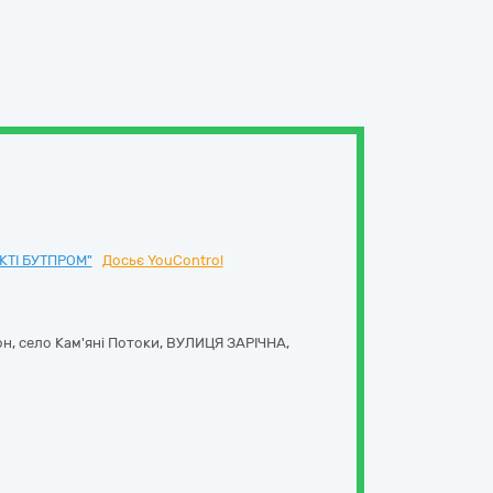
КТІ БУТПРОМ"
Досьє YouControl
он,
село Кам'яні Потоки, ВУЛИЦЯ ЗАРІЧНА,