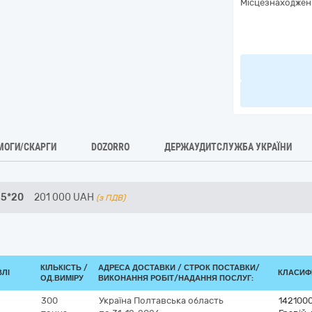
Місцезнаходжен
МОГИ/СКАРГИ
DOZORRO
ДЕРЖАУДИТСЛУЖБА УКРАЇНИ
 5*20
201 000
UAH
(з ПДВ)
КІЛЬКІСТЬ /
АДРЕСА ДОСТАВКИ /
СТРОК ПОСТАВКИ/
ВЛІ
КЛАСИФІ
ОД.ВИМІРУ
ВИКОНАННЯ РОБІТ/НАДАННЯ ПОСЛУГ:
300
Україна
Полтавська область
142100