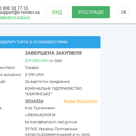
0 800 30 77 55
support@e-tender.ua
ВХІД
РЕЄСТРАЦІЯ
UK
Замовити дзвінок
ВІДКРИТІ ТОРГИ З ОСОБЛИВОСТЯМИ
ЗАВЕРШЕНА ЗАКУПІВЛЯ
201 000
UAH
(з ПДВ)
купівлі:
Товари
к аукціону:
2 010 UAH
ій:
За вартістю придбання
КОМУНАЛЬНЕ ПІДПРИЄМСТВО
"КАМ'ЯНСЬКЕ"
13964356
Досьє YouControl
а:
Ігор Турчінович
+380964290914
kp.kam@kampot-rad.gov.ua
39763,
Україна
,
Полтавська
область,
Кременчуцький р-н, село