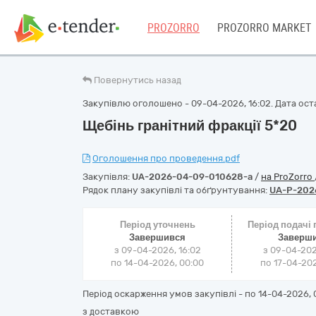
PROZORRO
PROZORRO MARKET
Повернутись назад
Закупівлю оголошено - 09-04-2026, 16:02. Дата оста
Щебінь гранітний фракції 5*20
Оголошення про проведення.pdf
Закупівля:
UA-2026-04-09-010628-a
/
на ProZorro
Рядок плану закупівлі та обґрунтування:
UA-P-202
Період уточнень
Період подачі
Завершився
Заверш
з 09-04-2026, 16:02
з 09-04-202
по 14-04-2026, 00:00
по 17-04-202
Період оскарження умов закупівлі - по
14-04-2026, 
з доставкою