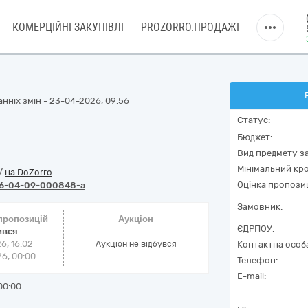
КОМЕРЦІЙНІ ЗАКУПІВЛІ
PROZORRO.ПРОДАЖІ
нніх змін - 23-04-2026, 09:56
Статус:
Бюджет:
Вид предмету за
Мінімальний кро
/
на DoZorro
Оцінка пропозиц
6-04-09-000848-a
Замовник:
 пропозицій
Аукціон
ЄДРПОУ:
ився
6, 16:02
Аукціон не відбувся
Контактна особ
6, 00:00
Телефон:
E-mail:
00:00