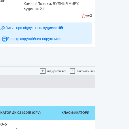
ня:
Кам'яні Потоки,
ВУЛИЦЯ МИРУ,
будинок 21
2
Витяг про відсутність судимості
Реєстр корупційних порушників
+
-
відкрити всі
закрити всі
КАТОР ДК 021:2015 (CPV)
КЛАСИФІКАТОРИ
00-6