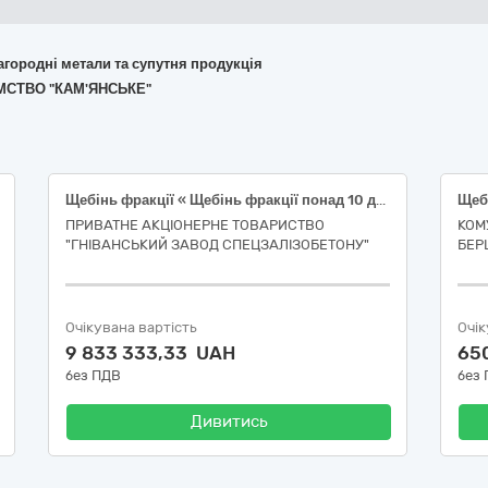
лагородні метали та супутня продукція
ЄМСТВО "КАМ'ЯНСЬКЕ"
Щебінь фракції « Щебінь фракції понад 10 до 20 мм
ПРИВАТНЕ АКЦІОНЕРНЕ ТОВАРИСТВО
КОМ
"ГНІВАНСЬКИЙ ЗАВОД СПЕЦЗАЛІЗОБЕТОНУ"
БЕР
Очікувана вартість
Очік
9 833 333,33 UAH
65
без ПДВ
без
Дивитись