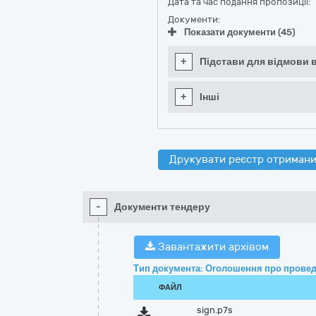
Дата та час подання пропозиції:
Документи:
Показати документи (45)
+
Підстави для відмови в
+
Інші
Друкувати реєстр отримани
-
Документи тендеру
Завантажити архівом
Тип документа: Оголошення про провед
ФАЙЛ
sign.p7s