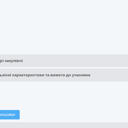
рі закупівлі
кількісні характеристики та вимоги до учасника
зиціями