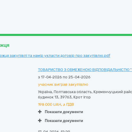
ожця
ця закупівлі та намір укласти договір про закупівлю.pdf
ТОВАРИСТВО З ОБМЕЖЕНОЮ ВІДПОВІДАЛЬНІСТЮ "
з 17-04-2026 по 25-04-2026
учасник виграв закупівлю
Україна
,
Полтавська область
,
Кременчуцький рай
будинок 13
,
39763
,
Крот Ігор
198 000
UAH,
з ПДВ
Показати документи
Показати документи
17-04-2026, 12:29