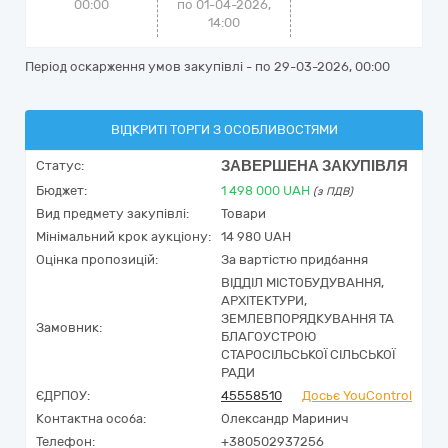
00:00
по 01-04-2026,
14:00
Період оскарження умов закупівлі - по
29-03-2026, 00:00
ВІДКРИТІ ТОРГИ З ОСОБЛИВОСТЯМИ
ЗАВЕРШЕНА ЗАКУПІВЛЯ
Статус:
Бюджет:
1 498 000
UAH
(з ПДВ)
Вид предмету закупівлі:
Товари
Мінімальний крок аукціону:
14 980 UAH
Оцінка пропозицій:
За вартістю придбання
ВІДДІЛ МІСТОБУДУВАННЯ,
АРХІТЕКТУРИ,
ЗЕМЛЕВПОРЯДКУВАННЯ ТА
Замовник:
БЛАГОУСТРОЮ
СТАРОСІЛЬСЬКОЇ СІЛЬСЬКОЇ
РАДИ
ЄДРПОУ:
45558510
Досьє YouControl
Контактна особа:
Олександр Маринич
Телефон:
+380502937256