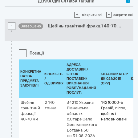
ДЕРЖАУДИТСЛУЖБА УКРАЇНИ
1
+
-
відкрити всі
закрити всі
-
Щебінь гранітний фракції 40-70
...
Завершено
-
Позиції
АДРЕСА
ДОСТАВКИ /
КОНКРЕТНА
КІЛЬКІСТЬ
СТРОК
КЛАСИФІКАТОР
НАЗВА
/
ПОСТАВКИ/
ДК 021:2015
КЛА
ПРЕДМЕТА
ОД.ВИМІРУ
ВИКОНАННЯ
(CPV)
ЗАКУПІВЛІ
РОБІТ/НАДАННЯ
ПОСЛУГ:
Щебінь
2 140
34210
Україна
14210000-6
гранітний
тонна
Рівненська
Гравій, пісок,
фракції
область
щебінь і
40-70 мм
с.Старе Село
наповнювачі
Хмельницького
Богдана,50
по 31-08-2026