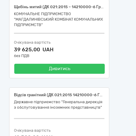
Щебінь митий (ДК 021:2015 – 14210000-6 Гравій, пісок, щебінь і наповнювачі)
КОМУНАЛЬНЕ ПІДПРИЄМСТВО
"МАГДАЛИНІВСЬКИЙ КОМБІНАТ КОМУНАЛЬНИХ
ПІДПРИЄМСТВ"
Очікувана вартість
39 625,00 UAH
без ПДВ
Дивитись
Відсів гранітний (ДК 021:2015 14210000-6 Гравій, пісок, щебінь і наповнювачі (14212300-3 Колотий камінь і щебінь))
Державне підприємство "Генеральна дирекція
з обслуговування іноземних представництв"
Очікувана вартість