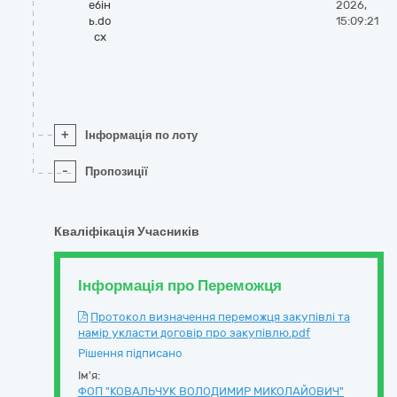
ебін
2026,
ь.do
15:09:21
cx
+
Інформація по лоту
-
Пропозиції
Кваліфікація Учасників
Інформація про Переможця
Протокол визначення переможця закупівлі та
намір укласти договір про закупівлю.pdf
Рішення підписано
Ім'я:
ФОП "КОВАЛЬЧУК ВОЛОДИМИР МИКОЛАЙОВИЧ"