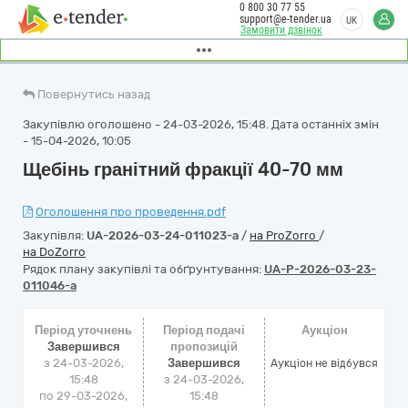
0 800 30 77 55
support@e-tender.ua
UK
Замовити дзвінок
Повернутись назад
Закупівлю оголошено - 24-03-2026, 15:48. Дата останніх змін
- 15-04-2026, 10:05
Щебінь гранітний фракції 40-70 мм
Оголошення про проведення.pdf
Закупівля:
UA-2026-03-24-011023-a
/
на ProZorro
/
на DoZorro
Рядок плану закупівлі та обґрунтування:
UA-P-2026-03-23-
011046-a
Період уточнень
Період подачі
Аукціон
Завершився
пропозицій
з 24-03-2026,
Завершився
Аукціон не відбувся
15:48
з 24-03-2026,
по 29-03-2026,
15:48