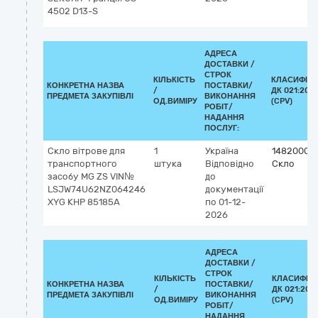
4502 D13-S
АДРЕСА
ДОСТАВКИ /
СТРОК
КІЛЬКІСТЬ
КЛАСИФІКА
КОНКРЕТНА НАЗВА
ПОСТАВКИ/
/
ДК 021:2015
ПРЕДМЕТА ЗАКУПІВЛІ
ВИКОНАННЯ
ОД.ВИМІРУ
(CPV)
РОБІТ/
НАДАННЯ
ПОСЛУГ:
Скло вітрове для
1
Україна
14820000
транспортного
штука
Відповідно
Скло
засобу MG ZS VIN№
до
LSJW74U62NZ064246
документації
XYG КНР 85185А
по 01-12-
2026
АДРЕСА
ДОСТАВКИ /
СТРОК
КІЛЬКІСТЬ
КЛАСИФІК
КОНКРЕТНА НАЗВА
ПОСТАВКИ/
/
ДК 021:201
ПРЕДМЕТА ЗАКУПІВЛІ
ВИКОНАННЯ
ОД.ВИМІРУ
(CPV)
РОБІТ/
НАДАННЯ