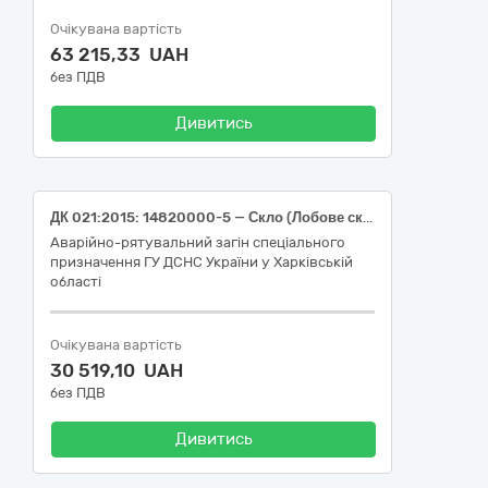
Очікувана вартість
63 215,33 UAH
без ПДВ
Дивитись
ДК 021:2015: 14820000-5 — Скло (Лобове скло, Набір для вклеювання або еквівалент)
Аварійно-рятувальний загін спеціального
призначення ГУ ДСНС України у Харківській
області
Очікувана вартість
30 519,10 UAH
без ПДВ
Дивитись