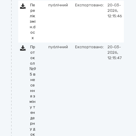
Пе
публічний
Експортовано:
20-03-
ре
2026,
лік
12:15:46
змі
н.d
oc
x
Пр
публічний
Експортовано:
20-03-
от
2026,
ок
12:15:47
ол
№9
5 в
не
се
нн
я з
мін
у т
ен
де
рн
у д
ок