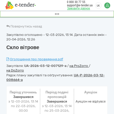
0 800 30 77 55
support@e-tender.ua
UK
Замовити дзвінок
Повернутись назад
Закупівлю оголошено - 12-03-2026, 13:14. Дата останніх змін -
20-04-2026, 12:26
Скло вітрове
Оголошення про проведення.pdf
Закупівля:
UA-2026-03-12-007129-a
/
на ProZorro
/
на DoZorro
Рядок плану закупівлі та обґрунтування:
UA-P-2026-03-12-
008664-a
Період уточнень
Період подачі
Аукціон
Завершився
пропозицій
з 12-03-2026, 13:14
Завершився
Аукціон не відбувся
по 22-03-2026,
з 12-03-2026, 13:14
00:00
по 25-03-2026,