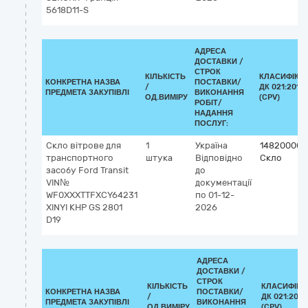
5618D11-S
АДРЕСА
ДОСТАВКИ /
СТРОК
КІЛЬКІСТЬ
КЛАСИФІКА
КОНКРЕТНА НАЗВА
ПОСТАВКИ/
/
ДК 021:2015
ПРЕДМЕТА ЗАКУПІВЛІ
ВИКОНАННЯ
ОД.ВИМІРУ
(CPV)
РОБІТ/
НАДАННЯ
ПОСЛУГ:
Скло вітрове для
1
Україна
14820000-
транспортного
штука
Відповідно
Скло
засобу Ford Transit
до
VIN№
документації
WF0XXXTTFXCY64231
по 01-12-
XINYI КНР GS 2801
2026
D19
АДРЕСА
ДОСТАВКИ /
СТРОК
КІЛЬКІСТЬ
КЛАСИФІКА
КОНКРЕТНА НАЗВА
ПОСТАВКИ/
/
ДК 021:2015
ПРЕДМЕТА ЗАКУПІВЛІ
ВИКОНАННЯ
ОД.ВИМІРУ
(CPV)