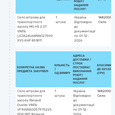
РОБІТ/
НАДАННЯ
ПОСЛУГ:
Скло вітрове для
1
Україна
14820000
транспортного
штука
Відповідно
Скло
засобу МG HS 2.0Т
до
VIN№
документації
LSJА24U68NN027590
по 01-12-
XYG КНР 85181T
2026
АДРЕСА
ДОСТАВКИ /
СТРОК
КІЛЬКІСТЬ
КЛАСИФІКА
КОНКРЕТНА НАЗВА
ПОСТАВКИ/
/
ДК 021:2015
ПРЕДМЕТА ЗАКУПІВЛІ
ВИКОНАННЯ
ОД.ВИМІРУ
(CPV)
РОБІТ/
НАДАННЯ
ПОСЛУГ:
Скло вітрове для
1
Україна
14820000-
транспортного
штука
Відповідно
Скло
засобу Renault
до
Duster VIN№
документації
VF1HSRA0G57975225
по 01-12-
SEKURIT Франція
2026