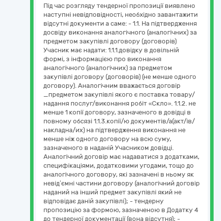
Під час розгляду тендерної пропозиції виявлено
наступні невідповідності, необхідно завантажити
відсутні документи а саме: - 1.1. На підтвердження
досвіду виконання аналогічного (аналогічних) за
предметом закупівлі договору (договорів)
Учасник має надати: 1.1.1.довідку в довільній
формі, з інформацією про виконання
аналогічного (аналогічних) за предметом
закупівлі договору (договорів) (не менше одного
договору). Аналогічним вважається договір
_предметом закупівлі якого є поставка товару/
надання послуг/виконання робіт «Скло». 1.1.2. не
менше 1 копії договору, зазначеного в довідці в
повному обсязі 1.1.3.копії/ю документів/а(акт/ів/
накладна/их) на підтвердження виконання не
менше ніж одного договору на всю суму,
зазначеного в наданій Учасником довідці.
Аналогічний договір має надаватися з додатками,
специфікаціями, додатковими угодами, тощо до
аналогічного договору, які зазначені в ньому як
невід’ємні частини договору (аналогічний договір
наданий на інший предмет закупівлі який не
відповідає даній закупівлі); - тендерну
пропозицію за формою, зазначеною в Додатку 4
до тендерної документації (вона відсутня); -