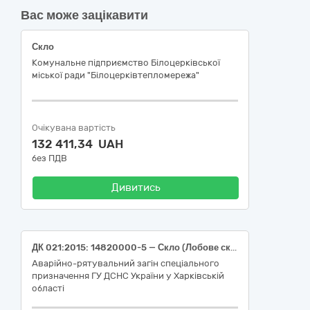
Вас може зацікавити
Скло
Комунальне підприємство Білоцерківської
міської ради "Білоцерківтепломережа"
Очікувана вартість
132 411,34 UAH
без ПДВ
Дивитись
ДК 021:2015: 14820000-5 — Скло (Лобове скло, Ущільнювачі або еквівалент)
Аварійно-рятувальний загін спеціального
призначення ГУ ДСНС України у Харківській
області