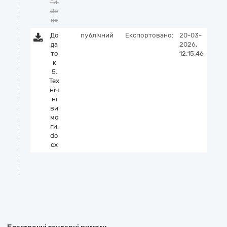
ги.
do
cx
До
публічний
Експортовано:
20-03-
да
2026,
то
12:15:46
к
5.
Тех
ніч
ні
ви
мо
ги.
do
cx