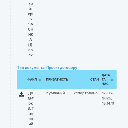
кр
ит
ері
ї У
ЧА
СН
ИК
А
(1).
do
cx
Тип документа: Проект договору
ДАТА
ФАЙЛ
ПРИВАТНІСТЬ
СТАН
ТА
ЧАС
До
публічний
Експортовано:
12-03-
дат
2026,
ок
13:14:11
3. Т
ип
ов
ий