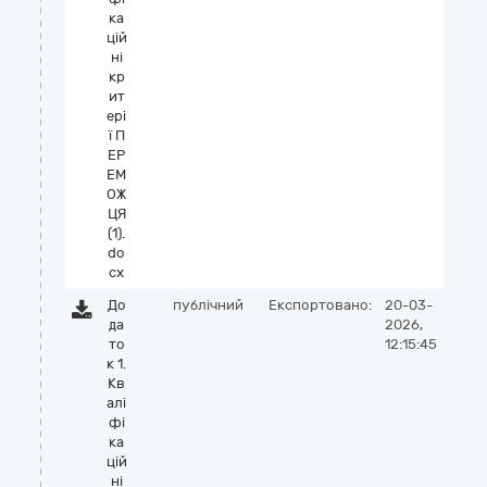
ка
цій
ні
кр
ит
ері
ї П
ЕР
ЕМ
ОЖ
ЦЯ
(1).
do
cx
До
публічний
Експортовано:
20-03-
да
2026,
то
12:15:45
к 1.
Кв
алі
фі
ка
цій
ні