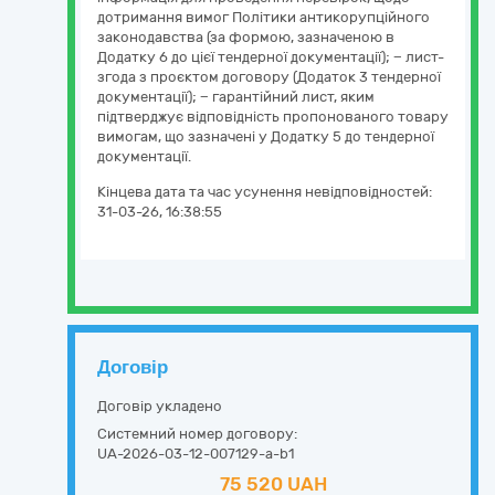
дотримання вимог Політики антикорупційного
законодавства (за формою, зазначеною в
Додатку 6 до цієї тендерної документації); − лист-
згода з проєктом договору (Додаток 3 тендерної
документації); − гарантійний лист, яким
підтверджує відповідність пропонованого товару
вимогам, що зазначені у Додатку 5 до тендерної
документації.
Кінцева дата та час усунення невідповідностей:
31-03-26, 16:38:55
Договір
Договір укладено
Системний номер договору:
UA-2026-03-12-007129-a-b1
75 520 UAH