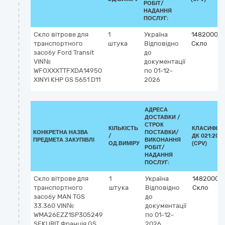
РОБІТ/
НАДАННЯ
ПОСЛУГ:
Скло вітрове для
1
Україна
14820000
транспортного
штука
Відповідно
Скло
засобу Ford Transit
до
VIN№
документації
WFOXXXTTFXDА14950
по 01-12-
XINYI КНР GS 5651 D11
2026
АДРЕСА
ДОСТАВКИ /
СТРОК
КІЛЬКІСТЬ
КЛАСИФІКА
КОНКРЕТНА НАЗВА
ПОСТАВКИ/
/
ДК 021:2015
ПРЕДМЕТА ЗАКУПІВЛІ
ВИКОНАННЯ
ОД.ВИМІРУ
(CPV)
РОБІТ/
НАДАННЯ
ПОСЛУГ:
Скло вітрове для
1
Україна
14820000
транспортного
штука
Відповідно
Скло
засобу MAN TGS
до
33.360 VIN№
документації
WMA26EZZ1SP305249
по 01-12-
SEKURIT Франція GS
2026