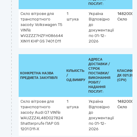
ПОСЛУГ:
Скло вітрове для
1
Україна
14820000
транспортного
штука
Відповідно
Скло
засобу Volkswagen T5
до
VIN№
документації
WV2ZZZ7HZFH086644
по 01-12-
XINYI КНР GS 7401 D11
2026
АДРЕСА
ДОСТАВКИ /
СТРОК
КІЛЬКІСТЬ
КЛАСИФІК
КОНКРЕТНА НАЗВА
ПОСТАВКИ/
/
ДК 021:201
ПРЕДМЕТА ЗАКУПІВЛІ
ВИКОНАННЯ
ОД.ВИМІРУ
(CPV)
РОБІТ/
НАДАННЯ
ПОСЛУГ:
Скло вітрове для
1
Україна
14820000
транспортного
штука
Відповідно
Скло
засобу Audi Q7 VIN№
до
WAUZZZ4L48D027824
документації
Shatterprufe ПАР GS
по 01-12-
1201 D11-X
2026