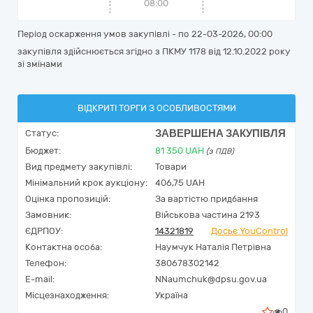
08:00
Період оскарження умов закупівлі - по
22-03-2026, 00:00
закупівля здійснюється згідно з ПКМУ 1178 від 12.10.2022 року
зі змінами
ВІДКРИТІ ТОРГИ З ОСОБЛИВОСТЯМИ
ЗАВЕРШЕНА ЗАКУПІВЛЯ
Статус:
Бюджет:
81 350
UAH
(з ПДВ)
Вид предмету закупівлі:
Товари
Мінімальний крок аукціону:
406,75 UAH
Оцінка пропозицій:
За вартістю придбання
Замовник:
Військова частина 2193
ЄДРПОУ:
14321819
Досьє YouControl
Контактна особа:
Наумчук Наталія Петрівна
Телефон:
380678302142
E-mail:
NNaumchuk@dpsu.gov.ua
Місцезнаходження:
Україна
0