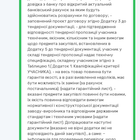
довідка з банку про відкритий актуальний
банківський рахунок за яким будуть
здійснюватись розрахунки по договору; -
заповнений проєкт договору згідно Додатку 3 до
тендерної документації; - для підтвердження
відповідності тендерної пропозиції учасника
технічним, якісним, кількісним та іншим вимогам
щодо предмета закупівлі, встановлених в
Додатку 5 до тендерної документації, учасник у
складі тендерної пропозиції надає технічну
специфікацію, складену учасником згідно з
Таблицею 1.( Додаток 1. Кваліфікаційні критерії
УЧАСНИКА); - на весь товар повинна бути
гарантія якості, а в разі виявлення недоліків, має
бути можливість їх заміни (за рахунок
постачальника). (надати гарантійний лист); -
вказані предмети закупівлі повинні бути новими,
їх якість повинна відповідати вимогам
нормативної і конструкторської документації
заводу-виробника та відповідним державним
стандартам і технічним умовами (надати
гарантійний лист). Допрацювати наступні
документи (вказано не вірні додатки які не
відповідають даній закупівлі) , а саме: −
інформація для проведення перевірок, щодо