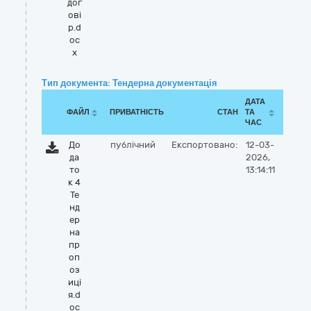
дог
ові
р.d
oc
x
Тип документа: Тендерна документація
ДАТА
ФАЙЛ
ПРИВАТНІСТЬ
СТАН
ТА
ЧАС
До
публічний
Експортовано:
12-03-
да
2026,
то
13:14:11
к 4
Те
нд
ер
на
пр
оп
оз
иці
я.d
oc