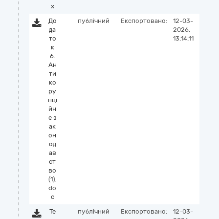
x
До
публічний
Експортовано:
12-03-
да
2026,
то
13:14:11
к
6.
Ан
ти
ко
ру
пці
йн
е з
ак
он
од
ав
ст
во
(1).
do
c
Те
публічний
Експортовано:
12-03-