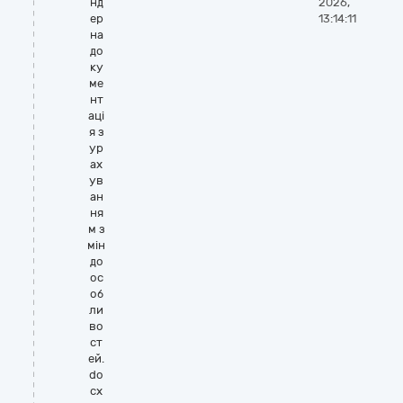
нд
2026,
ер
13:14:11
на
до
ку
ме
нт
аці
я з
ур
ах
ув
ан
ня
м з
мін
до
ос
об
ли
во
ст
ей.
do
cx