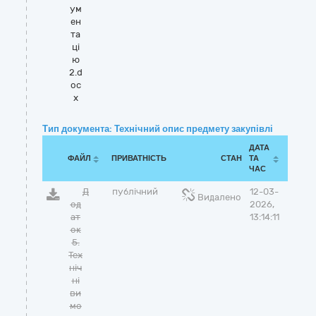
ум
ен
та
ці
ю
2.d
oc
x
Тип документа: Технічний опис предмету закупівлі
ДАТА
ФАЙЛ
ПРИВАТНІСТЬ
СТАН
ТА
ЧАС
Д
публічний
12-03-
Видалено
од
2026,
ат
13:14:11
ок
5.
Тех
ніч
ні
ви
мо