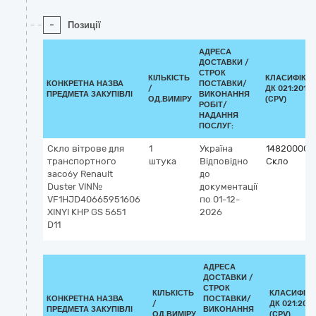
-
Позиції
АДРЕСА
ДОСТАВКИ /
СТРОК
КІЛЬКІСТЬ
КЛАСИФІКА
КОНКРЕТНА НАЗВА
ПОСТАВКИ/
/
ДК 021:2015
ПРЕДМЕТА ЗАКУПІВЛІ
ВИКОНАННЯ
ОД.ВИМІРУ
(CPV)
РОБІТ/
НАДАННЯ
ПОСЛУГ:
Скло вітрове для
1
Україна
14820000-
транспортного
штука
Відповідно
Скло
засобу Renault
до
Duster VIN№
документації
VF1HJD40665951606
по 01-12-
XINYI КНР GS 5651
2026
D11
АДРЕСА
ДОСТАВКИ /
СТРОК
КІЛЬКІСТЬ
КЛАСИФІКА
КОНКРЕТНА НАЗВА
ПОСТАВКИ/
/
ДК 021:2015
ПРЕДМЕТА ЗАКУПІВЛІ
ВИКОНАННЯ
ОД.ВИМІРУ
(CPV)