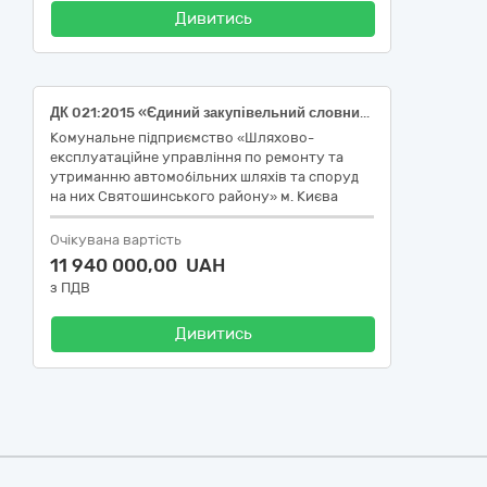
Дивитись
ДК 021:2015 «Єдиний закупівельний словник» - 14410000-8 Кам’яна сіль (Сіль для промислового переробляння з протизлежувальною добавкою)
Комунальне підприємство «Шляхово-
експлуатаційне управління по ремонту та
утриманню автомобільних шляхів та споруд
на них Святошинського району» м. Києва
Очікувана вартість
11 940 000,00 UAH
з ПДВ
Дивитись