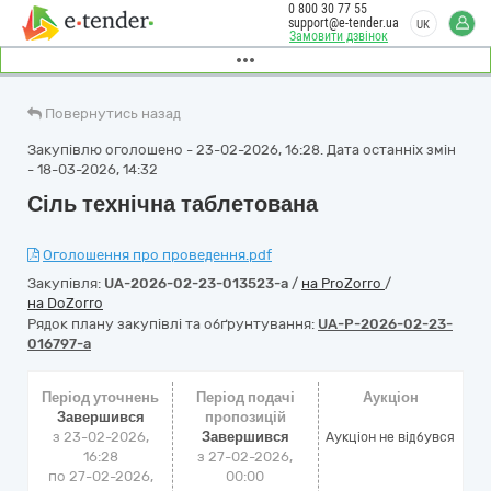
0 800 30 77 55
support@e-tender.ua
UK
Замовити дзвінок
Повернутись назад
Закупівлю оголошено - 23-02-2026, 16:28. Дата останніх змін
- 18-03-2026, 14:32
Сіль технічна таблетована
Оголошення про проведення.pdf
Закупівля:
UA-2026-02-23-013523-a
/
на ProZorro
/
на DoZorro
Рядок плану закупівлі та обґрунтування:
UA-P-2026-02-23-
016797-a
Період уточнень
Період подачі
Аукціон
Завершився
пропозицій
з 23-02-2026,
Завершився
Аукціон не відбувся
16:28
з 27-02-2026,
по 27-02-2026,
00:00