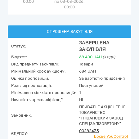
00:00
по 03-03-2026,
00:00
СПРОЩЕНА ЗАКУПІВЛЯ
ЗАВЕРШЕНА
Статус:
ЗАКУПІВЛЯ
Бюджет:
68 400
UAH
(з ПДВ)
Вид предмету закупівлі:
Товари
Мінімальний крок аукціону:
684 UAH
Оцінка пропозицій:
За вартістю придбання
Розгляд пропозицій:
Поступовий
Мінімальна кількість пропозицій:
1
Наявність прекваліфікації:
Ні
ПРИВАТНЕ АКЦІОНЕРНЕ
ТОВАРИСТВО
Замовник:
"ГНІВАНСЬКИЙ ЗАВОД
СПЕЦЗАЛІЗОБЕТОНУ"
00282435
ЄДРПОУ:
Досьє YouControl