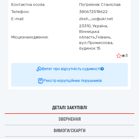
Контактна особа:
Погребняк Станіслав
Телефон:
380672518622
E-mail:
zbsh_uo@ukr.net
23310,
Україна
,
Вінницька
Місцезнаходження:
область,
Гнівань,
вул.Промислова,
будинок 15
3
Витяг про відсутність судимості
Реєстр корупційних порушників
ДЕТАЛІ ЗАКУПІВЛІ
ЗВЕРНЕННЯ
ВИМОГИ/СКАРГИ