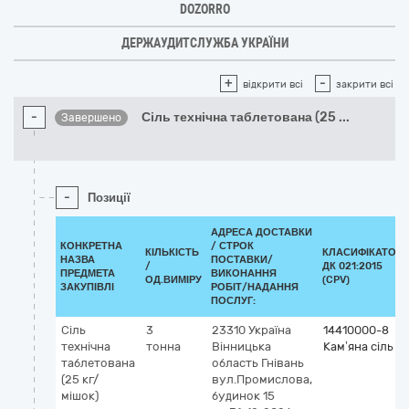
DOZORRO
ДЕРЖАУДИТСЛУЖБА УКРАЇНИ
+
-
відкрити всі
закрити всі
-
Сіль технічна таблетована (25
...
Завершено
-
Позиції
АДРЕСА ДОСТАВКИ
КОНКРЕТНА
/
СТРОК
КІЛЬКІСТЬ
КЛАСИФІКАТОР
НАЗВА
ПОСТАВКИ/
/
ДК 021:2015
ПРЕДМЕТА
ВИКОНАННЯ
ОД.ВИМІРУ
(CPV)
ЗАКУПІВЛІ
РОБІТ/НАДАННЯ
ПОСЛУГ:
Сіль
3
23310
Україна
14410000-8
технічна
тонна
Вінницька
Кам’яна сіль
таблетована
область
Гнівань
(25 кг/
вул.Промислова,
мішок)
будинок 15