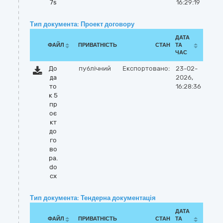
7s
16:29:19
Тип документа: Проект договору
ДАТА
ФАЙЛ
ПРИВАТНІСТЬ
СТАН
ТА
ЧАС
До
публічний
Експортовано:
23-02-
да
2026,
то
16:28:36
к 5
пр
оє
кт
до
го
во
ра.
do
cx
Тип документа: Тендерна документація
ДАТА
ФАЙЛ
ПРИВАТНІСТЬ
СТАН
ТА