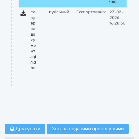
ЧАС
те
публічний
Експортовано:
23-02-
нд
2026,
ер
16:28:36
на
до
ку
ме
нт
аці
я.d
oc
Друкувати
Звіт за поданими пропозиціями