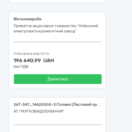
Металовироби
Приватне акціонерне товариство "Київський
електровагоноремонтний завод"
Очікувана вартість
196 640,99 UAH
без ПДВ
Дивитись
26Т-347_14620000-3 Сплави (Листовий прокат в асортименті)
АТ "УКРГАЗВИДОБУВАННЯ"