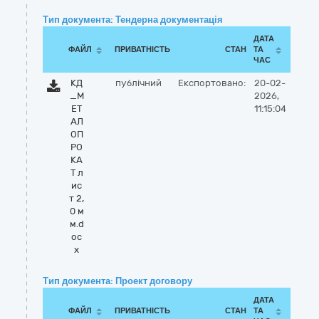
Тип документа: Тендерна документація
ДАТА
ФАЙЛ
ПРИВАТНІСТЬ
СТАН
ТА
ЧАС
КД
публічний
Експортовано:
20-02-
_М
2026,
ЕТ
11:15:04
АЛ
ОП
РО
КА
Т л
ис
т 2,
0 м
м.d
oc
x
Тип документа: Проект договору
ДАТА
ФАЙЛ
ПРИВАТНІСТЬ
СТАН
ТА