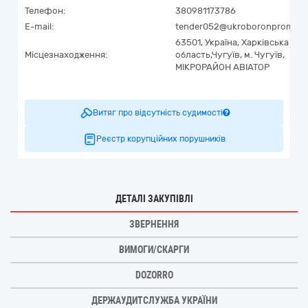
Телефон:
380981173786
E-mail:
tender052@ukroboronprom.c
63501,
Україна
,
Харківська
Місцезнаходження:
область,
Чугуїв,
м. Чугуїв,
МІКРОРАЙОН АВІАТОР
Витяг про відсутність судимості
Реєстр корупційних порушників
ДЕТАЛІ ЗАКУПІВЛІ
ЗВЕРНЕННЯ
ВИМОГИ/СКАРГИ
DOZORRO
ДЕРЖАУДИТСЛУЖБА УКРАЇНИ