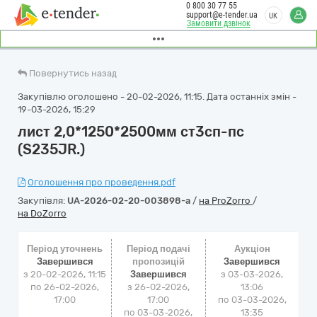
0 800 30 77 55
support@e-tender.ua
UK
Замовити дзвінок
Повернутись назад
Закупівлю оголошено - 20-02-2026, 11:15. Дата останніх змін -
19-03-2026, 15:29
лист 2,0*1250*2500мм ст3сп-пс
(S235JR.)
Оголошення про проведення.pdf
Закупівля:
UA-2026-02-20-003898-a
/
на ProZorro
/
на DoZorro
Період уточнень
Період подачі
Аукціон
Завершився
пропозицій
Завершився
з 20-02-2026, 11:15
Завершився
з
03-03-2026,
по 26-02-2026,
з 26-02-2026,
13:06
17:00
17:00
по
03-03-2026,
по 03-03-2026,
13:35