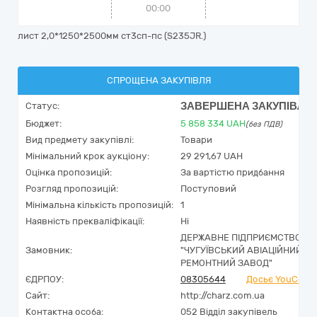
00:00
лист 2,0*1250*2500мм ст3сп-пс (S235JR.)
СПРОЩЕНА ЗАКУПІВЛЯ
ЗАВЕРШЕНА ЗАКУПІВЛЯ
Статус:
Бюджет:
5 858 334
UAH
(без ПДВ)
Вид предмету закупівлі:
Товари
Мінімальний крок аукціону:
29 291,67 UAH
Оцінка пропозицій:
За вартістю придбання
Розгляд пропозицій:
Поступовий
Мінімальна кількість пропозицій:
1
Наявність прекваліфікації:
Ні
ДЕРЖАВНЕ ПІДПРИЄМСТВО
Замовник:
"ЧУГУЇВСЬКИЙ АВІАЦІЙНИЙ
РЕМОНТНИЙ ЗАВОД"
ЄДРПОУ:
08305644
Досьє YouContr
Сайт:
http://charz.com.ua
Контактна особа:
052 Відділ закупівель