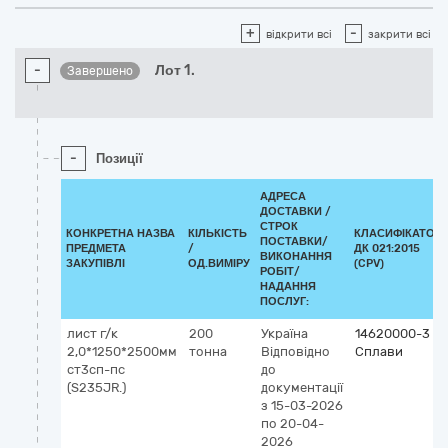
+
-
відкрити всі
закрити всі
-
Лот 1.
Завершено
-
Позиції
АДРЕСА
ДОСТАВКИ /
СТРОК
КОНКРЕТНА НАЗВА
КІЛЬКІСТЬ
КЛАСИФІКАТОР
ПОСТАВКИ/
ПРЕДМЕТА
/
ДК 021:2015
ВИКОНАННЯ
ЗАКУПІВЛІ
ОД.ВИМІРУ
(CPV)
РОБІТ/
НАДАННЯ
ПОСЛУГ:
лист г/к
200
Україна
14620000-3
2,0*1250*2500мм
тонна
Відповідно
Сплави
ст3сп-пс
до
(S235JR.)
документації
з 15-03-2026
по 20-04-
2026