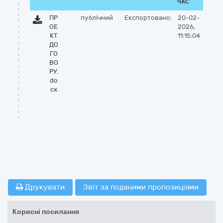
ЧАС
ПР
публічний
Експортовано:
20-02-
ОЕ
2026,
КТ
11:15:04
ДО
ГО
ВО
РУ.
do
cx
Друкувати
Звіт за поданими пропозиціями
Корисні посилання