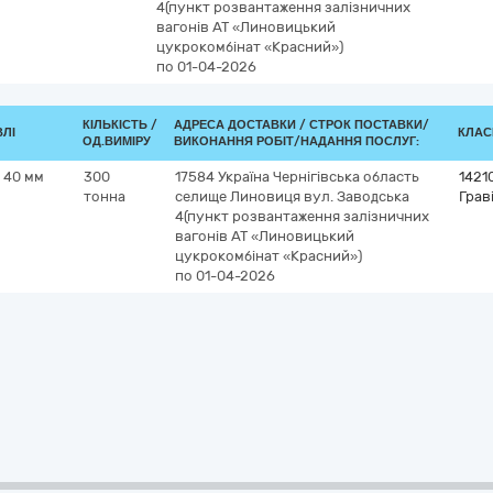
4(пункт розвантаження залізничних
вагонів АТ «Линовицький
цукрокомбінат «Красний»)
по 01-04-2026
КІЛЬКІСТЬ /
АДРЕСА ДОСТАВКИ /
СТРОК ПОСТАВКИ/
ВЛІ
КЛАСИ
ОД.ВИМІРУ
ВИКОНАННЯ РОБІТ/НАДАННЯ ПОСЛУГ:
 40 мм
300
17584
Україна
Чернігівська область
1421
тонна
селище Линовиця
вул. Заводська
Грав
4(пункт розвантаження залізничних
вагонів АТ «Линовицький
цукрокомбінат «Красний»)
по 01-04-2026