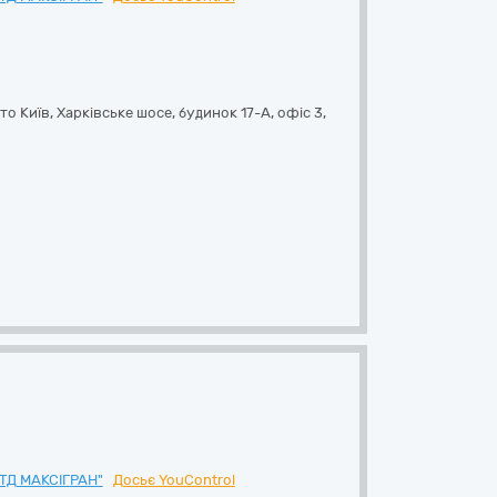
сто Київ, Харківське шосе, будинок 17-А, офіс 3
,
ТД МАКСІГРАН"
Досьє YouControl