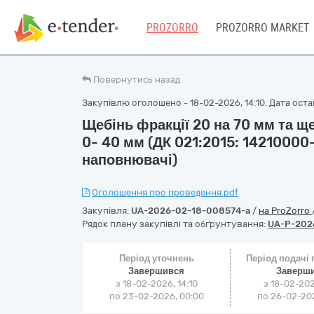
PROZORRO
PROZORRO MARKET
Повернутись назад
Закупівлю оголошено - 18-02-2026, 14:10. Дата оста
Щебінь фракції 20 на 70 мм та щ
0- 40 мм (ДК 021:2015: 14210000-6
наповнювачі)
Оголошення про проведення.pdf
Закупівля:
UA-2026-02-18-008574-a
/
на ProZorro
Рядок плану закупівлі та обґрунтування:
UA-P-202
Період уточнень
Період подачі
Завершився
Заверш
з 18-02-2026, 14:10
з 18-02-202
по 23-02-2026, 00:00
по 26-02-202