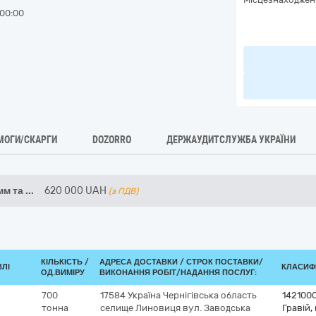
00:00
МОГИ/СКАРГИ
DOZORRO
ДЕРЖАУДИТСЛУЖБА УКРАЇНИ
мм та
...
620 000
UAH
(з ПДВ)
КІЛЬКІСТЬ /
АДРЕСА ДОСТАВКИ /
СТРОК ПОСТАВКИ/
ВЛІ
КЛАСИФІ
ОД.ВИМІРУ
ВИКОНАННЯ РОБІТ/НАДАННЯ ПОСЛУГ:
700
17584
Україна
Чернігівська область
142100
тонна
селище Линовиця
вул. Заводська
Гравій,