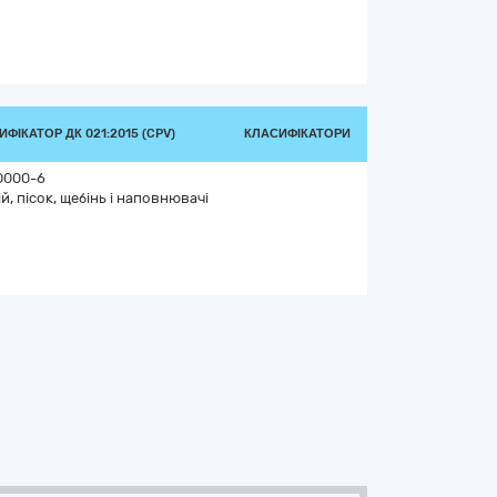
ФІКАТОР ДК 021:2015 (CPV)
КЛАСИФІКАТОРИ
0000-6
ій, пісок, щебінь і наповнювачі