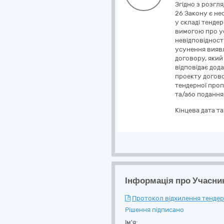
Згідно з розгл
26 Закону є не
у складі тенде
вимогою про ус
невідповідності
усунення виявл
договору, який
відповідає дод
проекту догово
тендерної проп
та/або подання
Кінцева дата т
Інформація про Учасни
Протокол відхилення тендерн
Рішення підписано
Ім'я: