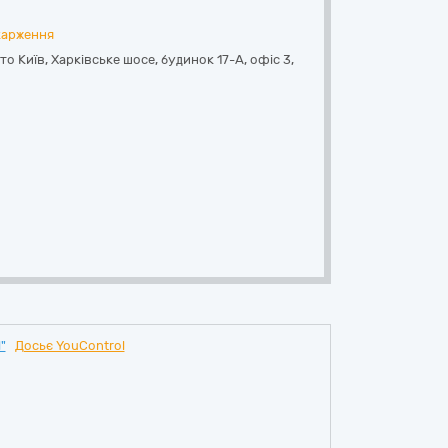
карження
сто Київ, Харківське шосе, будинок 17-А, офіс 3
,
"
Досьє YouControl