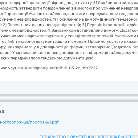
ядом тендерної пропозиції відповідно до пункту 41 Особливостей, з у
обхідність затвердити повідомлення з вимогою про усунення невідпов
рної пропозиції Учасника та/або подання яких передбачалося тендерно
унення невідповідностей: 1) Посилання на вимогу (вимоги) тендерної д
; 2) Перелік виявлених невідповідностей; 3) Перелік інформації та/аб
ених невідповідностей. 1. Замовником встановлено вимогу: Додатко
 учасник має надати погодженим у складі своєї пропозиції. Учасником 
атку №5 тендерної документації, та її умовам. Просимо усунути вказа
ру, викладеного у відповідності до форми, затвердженої Додатком №5 т
озиції Учасника виявлено невідповідності в інформації та/або докуме
 яких передбачалося тендерною документацією.
а час усунення невідповідностей:
11-03-26, 16:03:27
ка
ої пропозиції/пропозиції.pdf
ТОВАРИСТВО З ОБМЕЖЕНОЮ ВІДПОВІДАЛЬНІСТЮ "