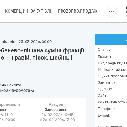
КОМЕРЦІЙНІ ЗАКУПІВЛІ
PROZORRO.ПРОДАЖІ
нніх змін - 23-03-2026, 00:00
ебенево-піщана суміш фракції
Статус:
 — Гравій, пісок, щебінь і
Бюджет:
Вид предмету за
Мінімальний кро
Оцінка пропозиц
Замовник:
/
на DoZorro
ЄДРПОУ:
6-02-18-009070-a
Сайт:
Контактна особ
 пропозицій
Аукціон
Телефон:
ився
Завершився
6, 14:10
з
26-02-2026, 12:45
E-mail:
6, 00:00
по
26-02-2026, 13:08
Місцезнаходжен