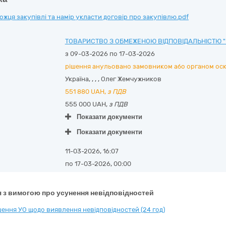
ця закупівлі та намір укласти договір про закупівлю.pdf
ТОВАРИСТВО З ОБМЕЖЕНОЮ ВІДПОВІДАЛЬНІСТЮ "
з 09-03-2026 по 17-03-2026
рішення анульовано замовником або органом ос
Україна
,
,
,
,
Олег Жемчужников
551 880
UAH,
з ПДВ
555 000 UAH,
з ПДВ
Показати документи
Показати документи
11-03-2026, 16:07
по 17-03-2026, 00:00
 з вимогою про усунення невідповідностей
ення УО щодо виявлення невідповідностей (24 год)