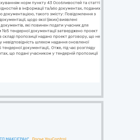
рахуванням норм пункту 43 Особливостей та статті
ідностей в інформації та/або документах, поданих
ю документацією, такого змісту: Повідомлення з
окументації, щодо якої (яких) виявлені
о документів, які повинен подати учасник для
м №5 тендерної документації затверджено проект
в складі пропозиції надано проект договору, що не
ну невідповідність шляхом надання оновленої
ендерної документації,. Отже, під час розгляду
нтах, що подані учасником у тендерній пропозиції
ТД МАКСІГРАН"
Досьє YouControl