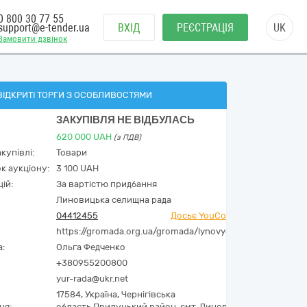
0 800 30 77 55
support@e-tender.ua
ВХІД
РЕЄСТРАЦІЯ
UK
Замовити дзвінок
ВІДКРИТІ ТОРГИ З ОСОБЛИВОСТЯМИ
ЗАКУПІВЛЯ НЕ ВІДБУЛАСЬ
620 000
UAH
(з ПДВ)
купівлі:
Товари
к аукціону:
3 100 UAH
ій:
За вартістю придбання
Линовицька селищна рада
04412455
Досьє YouControl
https://gromada.org.ua/gromada/lynovycka//
а:
Ольга Федченко
+380955200800
yur-rada@ukr.net
17584,
Україна
,
Чернігівська
ня:
область,
Прилуцький район, смт. Линовиця,