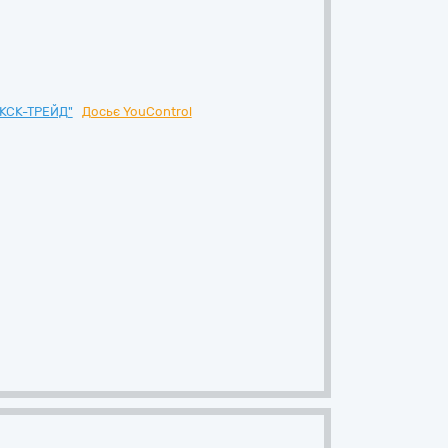
КСК-ТРЕЙД"
Досьє YouControl