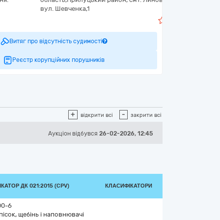
вул. Шевченка,1
4
Витяг про відсутність судимості
Реєстр корупційних порушників
+
-
відкрити всі
закрити всі
Аукціон відбувся
26-02-2026, 12:45
КАТОР ДК 021:2015 (CPV)
КЛАСИФІКАТОРИ
00-6
 пісок, щебінь і наповнювачі