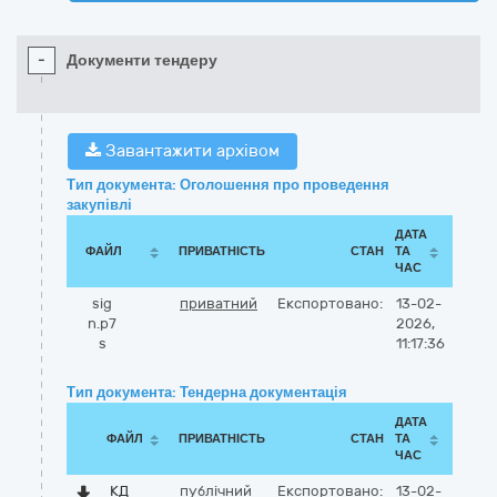
-
Документи тендеру
Завантажити архівом
Тип документа: Оголошення про проведення
закупівлі
ДАТА
ФАЙЛ
ПРИВАТНІСТЬ
СТАН
ТА
ЧАС
sig
приватний
Експортовано:
13-02-
n.p7
2026,
s
11:17:36
Тип документа: Тендерна документація
ДАТА
ФАЙЛ
ПРИВАТНІСТЬ
СТАН
ТА
ЧАС
КД
публічний
Експортовано:
13-02-