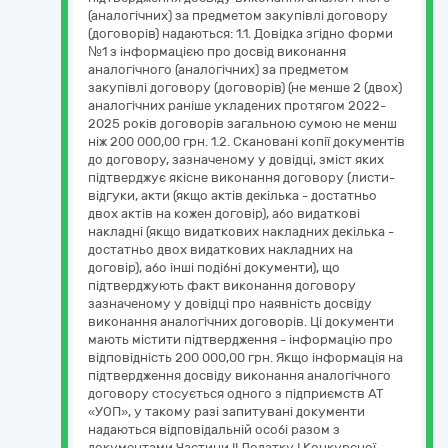
(аналогічних) за предметом закупівлі договору
(договорів) надаються: 1.1. Довідка згідно форми
№1 з інформацією про досвід виконання
аналогічного (аналогічних) за предметом
закупівлі договору (договорів) (не менше 2 (двох)
аналогічних раніше укладених протягом 2022-
2025 років договорів загальною сумою не менш
ніж 200 000,00 грн. 1.2. Скановані копії документів
до договору, зазначеному у довідці, зміст яких
підтверджує якісне виконання договору (листи-
відгуки, акти (якщо актів декілька - достатньо
двох актів на кожен договір), або видаткові
накладні (якщо видаткових накладних декілька -
достатньо двох видаткових накладних на
договір), або інші подібні документи), що
підтверджують факт виконання договору
зазначеному у довідці про наявність досвіду
виконання аналогічних договорів. Ці документи
мають містити підтвердження - інформацію про
відповідність 200 000,00 грн. Якщо інформація на
підтвердження досвіду виконання аналогічного
договору стосується одного з підприємств АТ
«УОП», у такому разі запитувані документи
надаються відповідальній особі разом з
документами Частини ІІ Додатку І Конкурсної