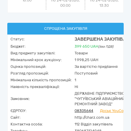
16:00
по 24-02-2026,
по
24-02-2026,
00:00
13:30
СПРОЩЕНА ЗАКУПІВЛЯ
ЗАВЕРШЕНА ЗАКУПІВЛЯ
Статус:
Бюджет:
399 650
UAH
(без ПДВ)
Вид предмету закупівлі:
Товари
Мінімальний крок аукціону:
1 998,25 UAH
Оцінка пропозицій:
За вартістю придбання
Розгляд пропозицій:
Поступовий
Мінімальна кількість пропозицій:
1
Наявність прекваліфікації:
Ні
ДЕРЖАВНЕ ПІДПРИЄМСТВО
Замовник:
"ЧУГУЇВСЬКИЙ АВІАЦІЙНИЙ
РЕМОНТНИЙ ЗАВОД"
ЄДРПОУ:
08305644
Досьє YouContro
Сайт:
http://charz.com.ua
Контактна особа:
112 Відділ закупівель
Телефон:
380687124948