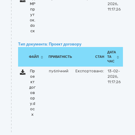
МР
2026,
пр
11:17:26
ут
ок.
do
cx
Тип документа: Проект договору
ДАТА
ФАЙЛ
ПРИВАТНІСТЬ
СТАН
ТА
ЧАС
Пр
публічний
Експортовано:
13-02-
ое
2026,
кт
11:17:26
дог
ов
ор
у.d
oc
x