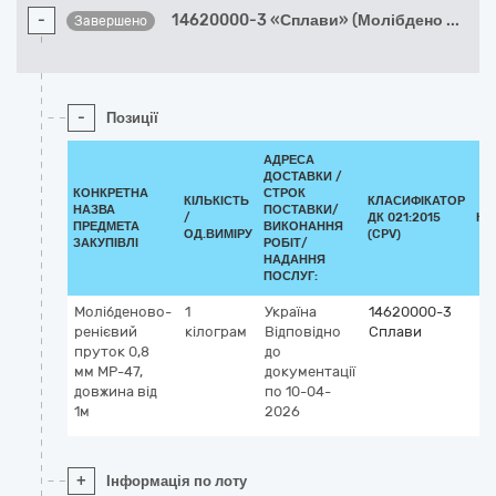
-
14620000-3 «Сплави» (Молібдено
...
Завершено
-
Позиції
АДРЕСА
ДОСТАВКИ /
КОНКРЕТНА
СТРОК
КІЛЬКІСТЬ
КЛАСИФІКАТОР
НАЗВА
ПОСТАВКИ/
/
ДК 021:2015
КЛ
ПРЕДМЕТА
ВИКОНАННЯ
ОД.ВИМІРУ
(CPV)
ЗАКУПІВЛІ
РОБІТ/
НАДАННЯ
ПОСЛУГ:
Молібденово-
1
Україна
14620000-3
ренієвий
кілограм
Відповідно
Сплави
пруток 0,8
до
мм МР-47,
документації
довжина від
по 10-04-
1м
2026
+
Інформація по лоту