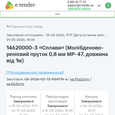
0 800 30 77 55
support@e-tender.ua
UK
Замовити дзвінок
Повернутись назад
Закупівлю оголошено - 13-02-2026, 11:17. Дата останніх змін -
01-05-2026, 14:04
14620000-3 «Сплави» (Молібденово-
ренієвий пруток 0,8 мм МР-47, довжина
від 1м)
Оголошення про проведення.pdf
Закупівля:
UA-2026-02-13-004776-a
/
на ProZorro
/
на DoZorro
Період уточнень
Період подачі
Аукціон
Завершився
пропозицій
Завершився
з 13-02-2026, 11:17
Завершився
з
24-02-2026,
по 19-02-2026,
з 19-02-2026, 16:00
13:07