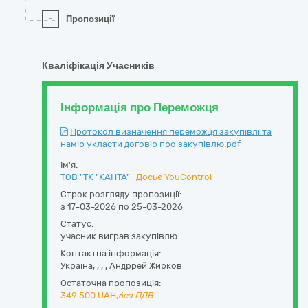
-
Пропозиції
Кваліфікація Учасників
Інформація про Переможця
Протокол визначення переможця закупівлі та
намір укласти договір про закупівлю.pdf
Ім'я:
ТОВ "ТК "КАНТА"
Досьє YouControl
Строк розгляду пропозиції:
з 17-03-2026 по 25-03-2026
Статус:
учасник виграв закупівлю
Контактна інформація:
Україна
,
,
,
,
Андррей Жирков
Остаточна пропозиція:
349 500
UAH,
без ПДВ