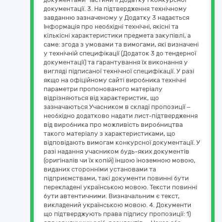
документації. 3. На підтвердження технічному
завданню зазначеному у Додатку 3 надається
Інформація про необхідні технічні, якісні та
кількісні характеристики предмета закупівлі, а
саме: згода з умовами та вимогами, які визначені
у технічній специфікації (Додаток 3 до тендерної
документації) та гарантування їх виконання у
вигляді підписаної технічної специфікації. У разі
якщо на офіційному сайті виробника технічні
параметри пропонованого матеріалу
відрізняються від характеристик, що
зазначаються Учасником в складі пропозиції –
необхідно додатково надати лист-підтвердження
від виробника про можливість виробництва
такого матеріалу з характеристиками, що
відповідають вимогам конкурсної документації. У
разі надання учасником будь-яких документів
(оригіналів чи їх копій) іншою іноземною мовою,
виданих сторонніми установами та
підприємствами, такі документи повинні бути
перекладені українською мовою. Тексти повинні
бути автентичними. Визначальним є текст,
викладений українською мовою. 4. Документи
що підтверджують права підпису пропозиції: 1)