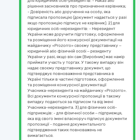
для юридичних осіб-резидентів: - Наказ або
рішення засновників про призначення керівника;
- Довіреність або доручення на особу, яка
підписала пропозицію (документ надається у разі
якщо пропозицію підписує не керівник). 2) для
юридичних осіб-нерезидентів: - Нерезидент
України може доручити підготовку, оформлення
та розміщення його конкурсної документації на
майданчику «Prozorro» своєму представнику –
юридичній або фізичній особі – резиденту
України у разі, якщо він сам (Виробник) має намір
приймати участь у торгах. У такому випадку він
надає своєму представнику документ, що
підтверджує повноваження представника в
Україні тільки в частині підготовки, оформлення
та розміщення конкурсної документації
Учасника-нерезидента на майданчику «Prozorro».
Всі документи конкурсної пропозиції в такому
випадку подаються за підписом та від імені
Учасника-нерезидента. 3) для фізичних осіб-
підприємців: - для фізичної особи – підприємця,
яка від свого імені власноруч підписує документи
пропозиції - подання документального
підтвердження таких повноважень не
вимагається.