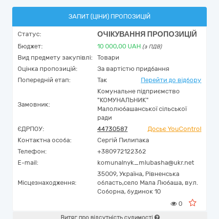
ЗАПИТ (ЦІНИ) ПРОПОЗИЦІЙ
ОЧІКУВАННЯ ПРОПОЗИЦІЙ
Статус:
Бюджет:
10 000,00
UAH
(з ПДВ)
Вид предмету закупівлі:
Товари
Оцінка пропозицій:
За вартістю придбання
Попередній етап:
Так
Перейти до відбору
Комунальне підприємство
"КОМУНАЛЬНИК"
Замовник:
Малолюбашанської сільської
ради
ЄДРПОУ:
44730587
Досьє YouControl
Контактна особа:
Сергій Пилипака
Телефон:
+380972122362
E-mail:
komunalnyk_mlubasha@ukr.net
35009,
Україна
,
Рівненська
Місцезнаходження:
область,
село Мала Любаша,
вул.
Соборна, будинок 10
0
Витяг про відсутність судимості