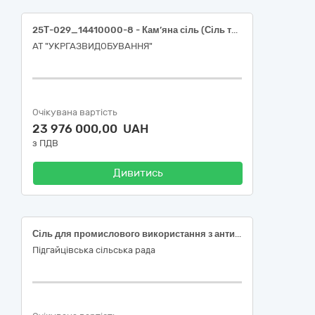
25Т-029_14410000-8 - Кам’яна сіль (Сіль технічна (NaCL))
АТ "УКРГАЗВИДОБУВАННЯ"
Очікувана вартість
23 976 000,00 UAH
з ПДВ
Дивитись
Сіль для промислового використання з антизлежувачем, код ДК 021:2015 – 14410000-8 Кам’яна сіль
Підгайцівська сільська рада