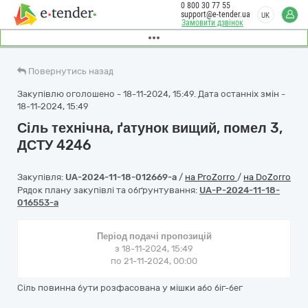
0 800 30 77 55
support@e-tender.ua
UK
Замовити дзвінок
Повернутись назад
Закупівлю оголошено - 18-11-2024, 15:49. Дата останніх змін -
18-11-2024, 15:49
Сіль технічна, ґатунок вищий, помел 3,
ДСТУ 4246
Закупівля:
UA-2024-11-18-012669-a
/
на ProZorro
/
на DoZorro
Рядок плану закупівлі та обґрунтування:
UA-P-2024-11-18-
016553-a
Період подачі пропозицій
з 18-11-2024, 15:49
по 21-11-2024, 00:00
Сіль повинна бути розфасована у мішки або біг-бег