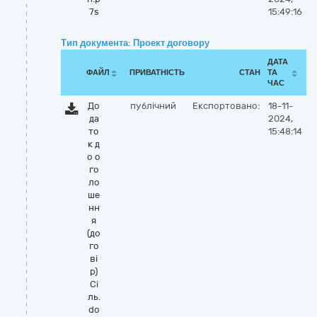
7s
15:49:16
Тип документа: Проект договору
ДАТА
ФАЙЛ
ПРИВАТНІСТЬ
СТАН
ТА
ЧАС
До
публічний
Експортовано:
18-11-
да
2024,
то
15:48:14
к д
о о
го
ло
ше
нн
я
(до
го
ві
р)
Сі
ль.
do