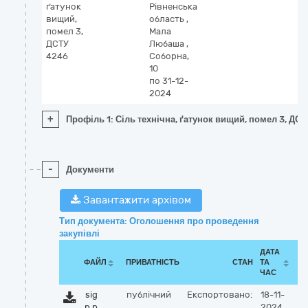
ґатунок
Рівненська
вищий,
область
,
помел 3,
Мала
ДСТУ
Любаша
,
4246
Соборна,
10
по 31-12-
2024
+
Профіль 1: Сіль технічна, ґатунок вищий, помел 3, ДС
-
Документи
Завантажити архівом
Тип документа: Оголошення про проведення
закупівлі
ДАТА
ФАЙЛ
ПРИВАТНІСТЬ
СТАН
ТА
ЧАС
sig
публічний
Експортовано:
18-11-
n.p
2024,