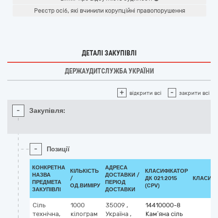
Реєстр осіб, які вчинили корупційні правопорушення
ДЕТАЛІ ЗАКУПІВЛІ
ДЕРЖАУДИТСЛУЖБА УКРАЇНИ
+
-
відкрити всі
закрити всі
-
Закупівля:
-
Позиції
КОНКРЕТНА
АДРЕСА
КІЛЬКІСТЬ
КЛАСИФІКАТОР
НАЗВА
ДОСТАВКИ /
/
ДК 021:2015
КЛАСИФІ
ПРЕДМЕТА
ПЕРІОД
ОД.ВИМІРУ
(CPV)
ЗАКУПІВЛІ
ДОСТАВКИ
Сіль
1000
35009
,
14410000-8
технічна,
кілограм
Україна
,
Кам’яна сіль