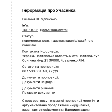
Інформація про Учасника
Рішення НЕ підписано
Ім'я:
ТОВ "ТОЯ"
Досьє YouControl
Статус:
переможець розглядається кваліфікаційною
комісією
Контактна інформація:
Україна
,
Полтавська область
,
місто Полтава,
вул.
Сонячна, буд. 21
,
39000
,
Коваленко Я.М.
Остаточна пропозиція:
887 600,00
UAH,
з ПДВ
Документи пропозиції:
Документи не додані
Документи рішення:
Показати документи
Cтрок розгляду тендерної пропозиції може бути
аргументовано продовжений - будь ласка,
завантажте повідомлення. Важливо: задля