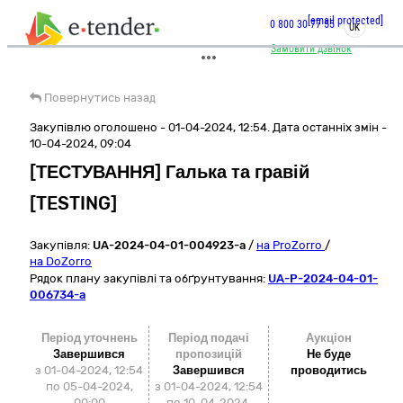
[email protected]
0 800 30 77 55
UK
Замовити дзвінок
Повернутись назад
Закупівлю оголошено - 01-04-2024, 12:54. Дата останніх змін -
10-04-2024, 09:04
[ТЕСТУВАННЯ] Галька та гравій
[TESTING]
Закупівля:
UA-2024-04-01-004923-a
/
на ProZorro
/
на DoZorro
Рядок плану закупівлі та обґрунтування:
UA-P-2024-04-01-
006734-a
Період уточнень
Період подачі
Аукціон
Завершився
пропозицій
Не буде
з 01-04-2024, 12:54
Завершився
проводитись
по 05-04-2024,
з 01-04-2024, 12:54
00:00
по 10-04-2024,