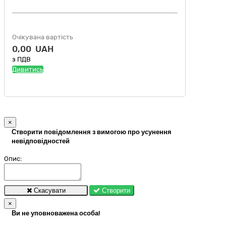
Очікувана вартість
0,00 UAH
з ПДВ
Дивитись
×
Створити повідомлення з вимогою про усунення
невідповідностей
Опис:
Скасувати
Створити
×
Ви не уповноважена особа!