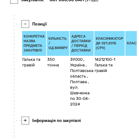
(з ПДВ)
-
Позиції
КОНКРЕТНА
АДРЕСА
КІЛЬКІСТЬ
КЛАСИФІКАТОР
НАЗВА
ДОСТАВКИ
/
ДК 021:2015
КЛАСИ
ПРЕДМЕТА
/ ПЕРІОД
ОД.ВИМІРУ
(CPV)
ЗАКУПІВЛІ
ДОСТАВКИ
Галька та
350
39000
,
14212100-1
гравій
тонна
Україна
,
Галька та
Полтавська
гравій
область
,
Полтава
,
вул.
Шевченка
по 30-04-
2024
+
Інформація по закупівлі