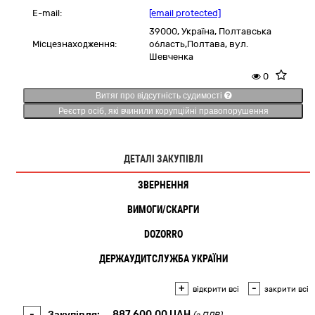
E-mail:
[email protected]
39000,
Україна
,
Полтавська
Місцезнаходження:
область,
Полтава,
вул.
Шевченка
0
Витяг про відсутність судимості
Реєстр осіб, які вчинили корупційні правопорушення
ДЕТАЛІ ЗАКУПІВЛІ
ЗВЕРНЕННЯ
ВИМОГИ/СКАРГИ
DOZORRO
ДЕРЖАУДИТСЛУЖБА УКРАЇНИ
+
-
відкрити всі
закрити всі
-
Закупівля:
887 600,00
UAH