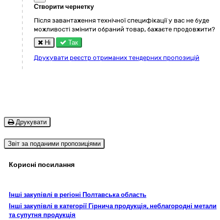
Створити чернетку
Після завантаження технічної специфікації у вас не буде
можливості змінити обраний товар, бажаєте продовжити?
Ні
Так
Друкувати реєстр отриманих тендерних пропозицій
Друкувати
Звіт за поданими пропозиціями
Корисні посилання
Інші закупівлі в регіоні Полтавська область
Інші закупівлі в категорії Гірнича продукція, неблагородні метали
та супутня продукція