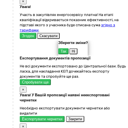
×
Увага!
Участь в закупівлях енергосервісу платна! На етапі
кваліфікації відкривається показник ефективності, на
підставі якого з учасника буде списана сума
згідно з
тарифами
.
Згоден
Скасувати
Зберегти зміни?
Так
Ні
Експортування документів пропозиції
Не всі документи експортовано до Центральної бази. Будь
ласка, для накладання КЕП дочекайтесь експорту
документів та спробуйте ще раз.
Спробувати ще
×
Увага! У Вашій пропозиції наявні неекспортовані
чернетки
Необхідно експортувати документи чернетки або
видалити
Експортувати чернетки
Закрити
×