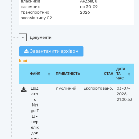
власників
Андрія, 8
наземних
по 30-09-
транспортних
2026
засобів типу C2
-
Документи
Завантажити архівом
Інші
ДАТА
ФАЙЛ
ПРИВАТНІСТЬ
СТАН
ТА
ЧАС
Дод
публічний
Експортовано:
03-07-
ато
2026,
к
21:00:53
№1
до Т
Д -
пер
елік
док
уме