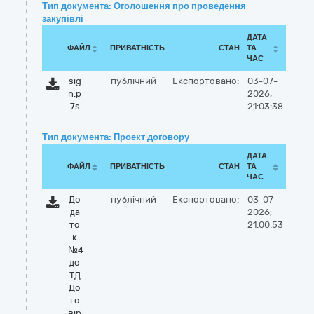
Тип документа: Оголошення про проведення
закупівлі
ДАТА
ФАЙЛ
ПРИВАТНІСТЬ
СТАН
ТА
ЧАС
sig
публічний
Експортовано:
03-07-
n.p
2026,
7s
21:03:38
Тип документа: Проект договору
ДАТА
ФАЙЛ
ПРИВАТНІСТЬ
СТАН
ТА
ЧАС
До
публічний
Експортовано:
03-07-
да
2026,
то
21:00:53
к
№4
до
ТД
До
го
вір