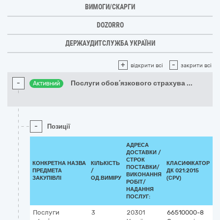
ВИМОГИ/СКАРГИ
DOZORRO
ДЕРЖАУДИТСЛУЖБА УКРАЇНИ
+
-
відкрити всі
закрити всі
-
Послуги обов’язкового страхува
...
Активний
-
Позиції
АДРЕСА
ДОСТАВКИ /
СТРОК
КОНКРЕТНА НАЗВА
КІЛЬКІСТЬ
КЛАСИФІКАТОР
ПОСТАВКИ/
ПРЕДМЕТА
/
ДК 021:2015
К
ВИКОНАННЯ
ЗАКУПІВЛІ
ОД.ВИМІРУ
(CPV)
РОБІТ/
НАДАННЯ
ПОСЛУГ:
Послуги
3
20301
66510000-8