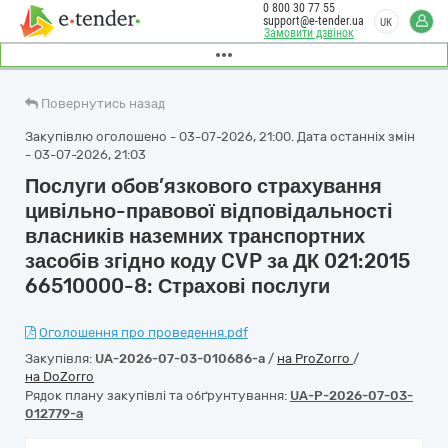
0 800 30 77 55
support@e-tender.ua
UK
Замовити дзвінок
Повернутись назад
Закупівлю оголошено - 03-07-2026, 21:00. Дата останніх змін
- 03-07-2026, 21:03
Послуги обов’язкового страхування
цивільно-правової відповідальності
власників наземних транспортних
засобів згідно коду CVP за ДК 021:2015
66510000-8: Страхові послуги
Оголошення про проведення.pdf
Закупівля:
UA-2026-07-03-010686-a
/
на ProZorro
/
на DoZorro
Рядок плану закупівлі та обґрунтування:
UA-P-2026-07-03-
012779-a