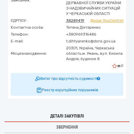
Замовник:
ДЕРЖАВНОЇ СЛУЖБИ УКРАЇНИ
З НАДЗВИЧАЙНИХ СИТУАЦІЙ
У ЧЕРКАСЬКІЙ ОБЛАСТІ
ЄДРПОУ:
38289419
Досьє YouControl
Контактна особа:
Тетяна Діхтяренко
Телефон:
+380969316486
E-mail:
t.dihtyarenko@dsns.gov.ua
20301,
Україна
,
Черкаська
Місцезнаходження:
область,
м. Умань,
вул. Кизила
Андрія, будинок 8
0
Витяг про відсутність судимості
Реєстр корупційних порушників
ДЕТАЛІ ЗАКУПІВЛІ
ЗВЕРНЕННЯ