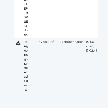
я П
ЕР
ЕМ
ОЖ
ЦЕ
М.
do
cx
Те
публічний
Експортовано:
16-06-
нд
2026,
ер
17:02:41
на
до
ку
ме
нт
аці
я.d
oc
x