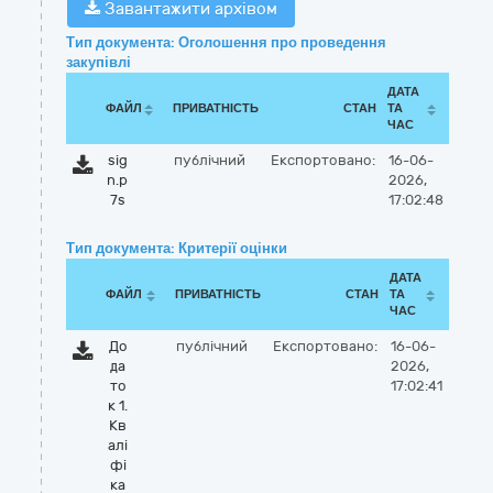
Завантажити архівом
Тип документа: Оголошення про проведення
закупівлі
ДАТА
ФАЙЛ
ПРИВАТНІСТЬ
СТАН
ТА
ЧАС
sig
публічний
Експортовано:
16-06-
n.p
2026,
7s
17:02:48
Тип документа: Критерії оцінки
ДАТА
ФАЙЛ
ПРИВАТНІСТЬ
СТАН
ТА
ЧАС
До
публічний
Експортовано:
16-06-
да
2026,
то
17:02:41
к 1.
Кв
алі
фі
ка