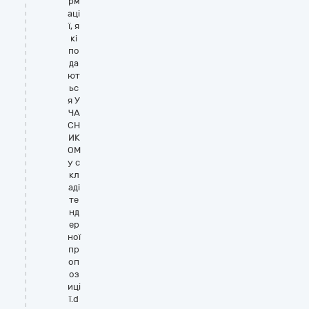
рм
аці
ї, я
кі
по
да
ют
ьс
я У
ЧА
СН
ИК
ОМ
у с
кл
аді
те
нд
ер
ної
пр
оп
оз
иці
ї.d