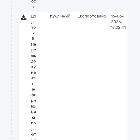
oc
x
До
публічний
Експортовано:
16-06-
да
2026,
то
17:02:41
к
5.
Пе
ре
лік
до
ку
ме
нті
в_
ін
фо
рм
аці
ї, я
кі
по
да
ют
ьс