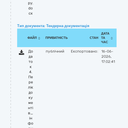
ру.
do
cx
Тип документа: Тендерна документація
ДАТА
ФАЙЛ
ПРИВАТНІСТЬ
СТАН
ТА
ЧАС
До
публічний
Експортовано:
16-06-
да
2026,
то
17:02:41
к
4.
Пе
ре
лік
до
ку
ме
нті
в_
ін
фо