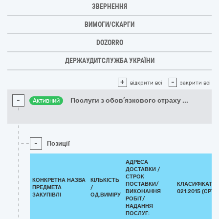
ЗВЕРНЕННЯ
ВИМОГИ/СКАРГИ
DOZORRO
ДЕРЖАУДИТСЛУЖБА УКРАЇНИ
+
-
відкрити всі
закрити всі
-
Послуги з обов’язкового страху
...
Активний
-
Позиції
АДРЕСА
ДОСТАВКИ /
СТРОК
КОНКРЕТНА НАЗВА
КІЛЬКІСТЬ
ПОСТАВКИ/
КЛАСИФІКАТОР
ПРЕДМЕТА
/
ВИКОНАННЯ
021:2015 (CPV)
ЗАКУПІВЛІ
ОД.ВИМІРУ
РОБІТ/
НАДАННЯ
ПОСЛУГ: