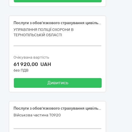
Послуги з обов’язкового страхування цивільно-правової відповідальності власників наземних транспортних засобів (ОСЦПВ)
УПРАВЛІННЯ ПОЛІЦІЇ ОХОРОНИ В
ТЕРНОПІЛЬСЬКІЙ ОБЛАСТІ
Очікувана вартість
61 920,00 UAH
без ПДВ
Дивитись
Послуги з обов’язкового страхування цивільно-правової відповідальності власників наземних транспортних засобів
Військова частина Т0920