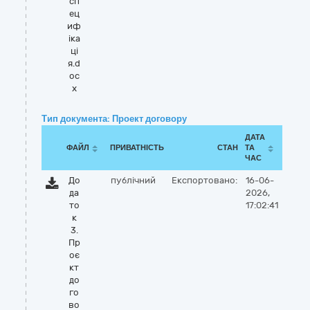
сп
ец
иф
іка
ці
я.d
oc
x
Тип документа: Проект договору
ДАТА
ФАЙЛ
ПРИВАТНІСТЬ
СТАН
ТА
ЧАС
До
публічний
Експортовано:
16-06-
да
2026,
то
17:02:41
к
3.
Пр
оє
кт
до
го
во