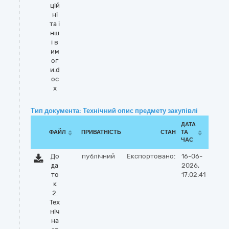
цій
ні
та і
нш
і в
им
ог
и.d
oc
x
Тип документа: Технічний опис предмету закупівлі
ДАТА
ФАЙЛ
ПРИВАТНІСТЬ
СТАН
ТА
ЧАС
До
публічний
Експортовано:
16-06-
да
2026,
то
17:02:41
к
2.
Тех
ніч
на