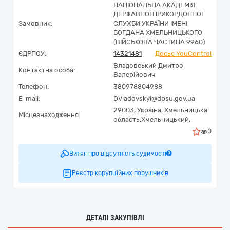
НАЦІОНАЛЬНА АКАДЕМІЯ
ДЕРЖАВНОЇ ПРИКОРДОННОЇ
Замовник:
СЛУЖБИ УКРАЇНИ ІМЕНІ
БОГДАНА ХМЕЛЬНИЦЬКОГО
(ВІЙСЬКОВА ЧАСТИНА 9960)
ЄДРПОУ:
14321481
Досьє YouControl
Владовський Дмитро
Контактна особа:
Валерійович
Телефон:
380978804988
E-mail:
DVladovskyi@dpsu.gov.ua
29003,
Україна
,
Хмельницька
Місцезнаходження:
область,
Хмельницький,
0
Витяг про відсутність судимості
Реєстр корупційних порушників
ДЕТАЛІ ЗАКУПІВЛІ