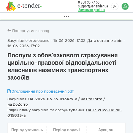
0 800 30 77 55
support@e-tender.ua
UK
Замовити дзвінок
Повернутись назад
Закупівлю оголошено - 16-06-2026, 17:02. Дата останніх змін -
16-06-2026, 17:02
Послуги з обов’язкового страхування
цивільно-правової відповідальності
власників наземних транспортних
засобів
Оголошення про проведення.pdf
Закупівля:
UA-2026-06-16-013479-a
/
на ProZorro
/
на DoZorro
Рядок плану закупівлі та обґрунтування:
UA-P-2026-06-16-
015833-a
Період уточнень
Період подачі
Аукціон