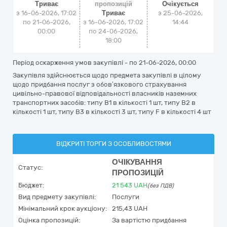
Триває
пропозицій
Очікується
з 16-06-2026, 17:02
Триває
з
25-06-2026,
по 21-06-2026,
з 16-06-2026, 17:02
14:44
00:00
по 24-06-2026,
18:00
Період оскарження умов закупівлі - по
21-06-2026, 00:00
Закупівля здійснюється щодо предмета закупівлі в цілому
щодо придбання послуг з обовʼязкового страхування
цивільно-правової відповідальності власників наземних
транспортних засобів: типу В1 в кількості 1 шт, типу В2 в
кількості 1 шт, типу В3 в кількості 3 шт, типу F в кількості 4 шт
ВІДКРИТІ ТОРГИ З ОСОБЛИВОСТЯМИ
ОЧІКУВАННЯ
Статус:
ПРОПОЗИЦІЙ
Бюджет:
21 543
UAH
(без ПДВ)
Вид предмету закупівлі:
Послуги
Мінімальний крок аукціону:
215,43 UAH
Оцінка пропозицій:
За вартістю придбання