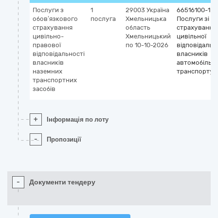
Послуги з
1
29003
Україна
66516100-1
обов’язкового
послуга
Хмельницька
Послуги зі
страхування
область
страхування
цивільно-
Хмельницький
цивільної
правової
по 10-10-2026
відповідальн
відповідальності
власників
власників
автомобільн
наземних
транспорту
транспортних
засобів
+
Інформація по лоту
-
Пропозиції
-
Документи тендеру