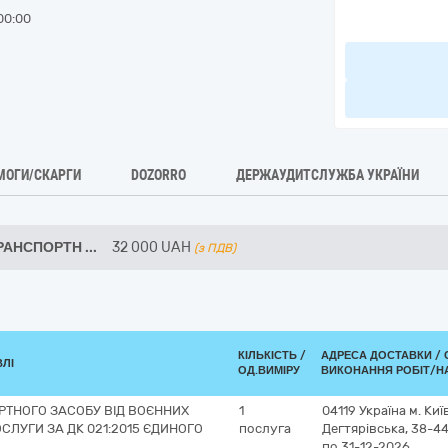
00:00
МОГИ/СКАРГИ
DOZORRO
ДЕРЖАУДИТСЛУЖБА УКРАЇНИ
ТРАНСПОРТН
...
32 000
UAH
(з ПДВ)
КІЛЬКІСТЬ /
АДРЕСА ДОСТАВКИ /
ВЛІ
ОД.ВИМІРУ
ВИКОНАННЯ РОБІТ/Н
РТНОГО ЗАСОБУ ВІД ВОЄННИХ
1
04119
Україна
м. Киї
ОСЛУГИ ЗА ДК 021:2015 ЄДИНОГО
послуга
Дегтярівська, 38-4
по 31-12-2026