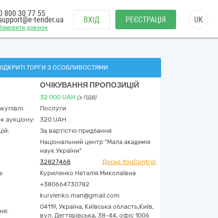
0 800 30 77 55
support@e-tender.ua
ВХІД
РЕЄСТРАЦІЯ
UK
Замовити дзвінок
ВІДКРИТІ ТОРГИ З ОСОБЛИВОСТЯМИ
ОЧІКУВАННЯ ПРОПОЗИЦІЙ
32 000
UAH
(з ПДВ)
купівлі:
Послуги
к аукціону:
320 UAH
ій:
За вартістю придбання
Національний центр "Мала академія
наук України"
32827468
Досьє YouControl
а:
Куриленко Наталія Миколаївна
+380664730782
kurylenko.man@gmail.com
04119,
Україна
,
Київська область,
Київ,
ня:
вул. Дегтярівська, 38-44, офіс 1006