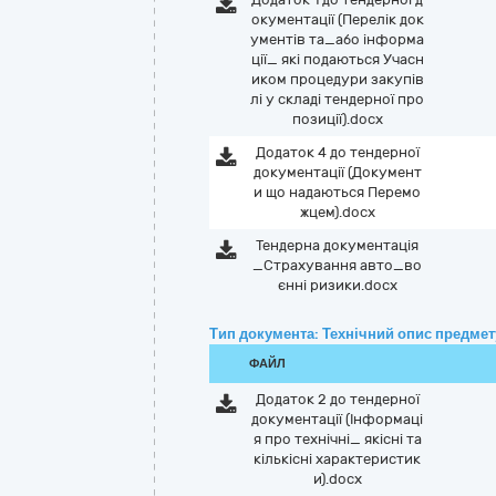
окументації (Перелік док
ументів та_або інформа
ції_ які подаються Учасн
иком процедури закупів
лі у складі тендерної про
позиції).docx
Додаток 4 до тендерної
документації (Документ
и що надаються Перемо
жцем).docx
Тендерна документація
_Страхування авто_во
єнні ризики.docx
Тип документа: Технічний опис предмету
ФАЙЛ
Додаток 2 до тендерної
документації (Інформаці
я про технічні_ якісні та
кількісні характеристик
и).docx