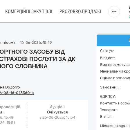
КОМЕРЦІЙНІ ЗАКУПІВЛІ
PROZORRO.ПРОДАЖІ
ніх змін - 16-06-2026, 15:49
ОРТНОГО ЗАСОБУ ВІД
Статус:
СТРАХОВІ ПОСЛУГИ ЗА ДК
Бюджет:
Вид предмету за
ЬНОГО СЛОВНИКА
Мінімальний кро
Оцінка пропозиц
на DoZorro
Замовник:
6-06-16-013360-a
ЄДРПОУ:
Контактна особ
 пропозицій
Аукціон
Телефон:
ає
Очікується
E-mail:
6, 15:48
з
25-06-2026, 15:54
6, 15:51
Місцезнаходжен