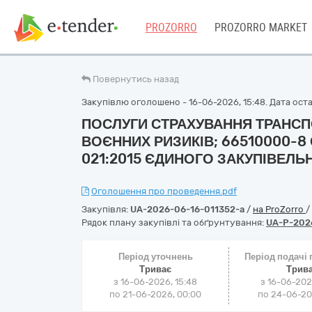
PROZORRO
PROZORRO MARKET
Повернутись назад
Закупівлю оголошено - 16-06-2026, 15:48. Дата остан
ПОСЛУГИ СТРАХУВАННЯ ТРАНСП
ВОЄННИХ РИЗИКІВ; 66510000-8 
021:2015 ЄДИНОГО ЗАКУПІВЕЛ
Оголошення про проведення.pdf
Закупівля:
UA-2026-06-16-011352-a
/
на ProZorro
/
Рядок плану закупівлі та обґрунтування:
UA-P-202
Період уточнень
Період подачі
Триває
Трив
з 16-06-2026, 15:48
з 16-06-202
по 21-06-2026, 00:00
по 24-06-202