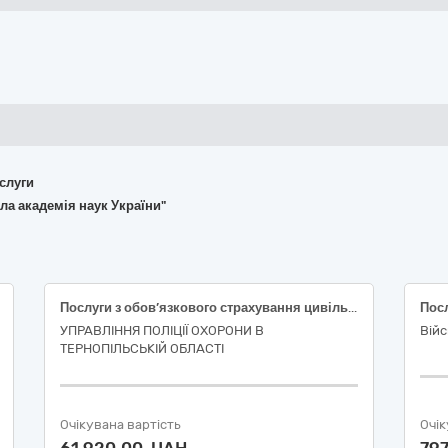
ослуги
ла академія наук України"
Послуги з обов’язкового страхування цивільно-правової відповідальності власників наземних транспортних засобів (ОСЦПВ)
УПРАВЛІННЯ ПОЛІЦІЇ ОХОРОНИ В
Війс
ТЕРНОПІЛЬСЬКІЙ ОБЛАСТІ
Очікувана вартість
Очік