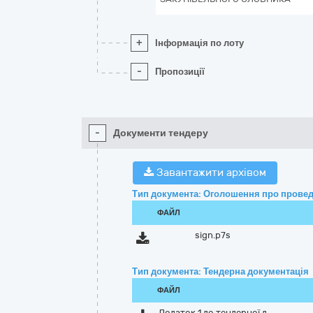
+
Інформація по лоту
-
Пропозиції
-
Документи тендеру
Завантажити архівом
Тип документа: Оголошення про провед
ФАЙЛ
sign.p7s
Тип документа: Тендерна документація
ФАЙЛ
Додаток 1 до тендерної д