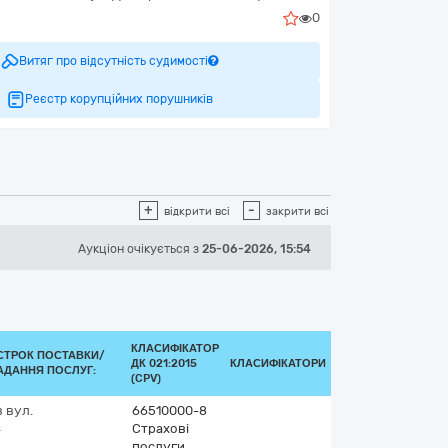
0
Витяг про відсутність судимості
Реєстр корупційних порушників
+
-
відкрити всі
закрити всі
Аукціон
очікується
з
25-06-2026, 15:54
КЛАСИФІКАТОР
СТРОК ПОСТАВКИ/
ДК 021:2015
КЛАСИФІКАТОРИ
АДАННЯ ПОСЛУГ:
(CPV)
в
вул.
66510000-8
4
Страхові
послуги