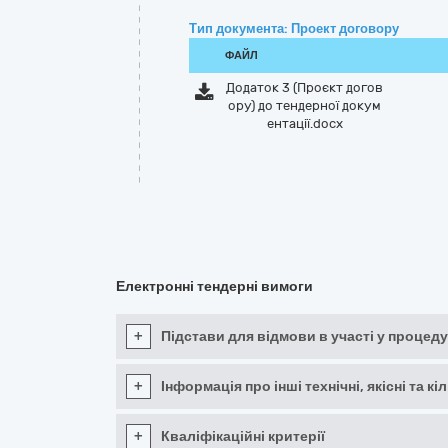
Тип документа: Проект договору
ФАЙЛ
Додаток 3 (Проєкт догов
ору) до тендерної докум
ентації.docx
Електронні тендерні вимоги
+
Підстави для відмови в участі у процеду
+
Інформація про інші технічні, якісні та 
+
Кваліфікаційні критерії