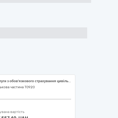
Послуги з обов’язкового страхування цивільно-правової відповідальності власників наземних транспортних засобів
ькова частина Т0920
увана вартість