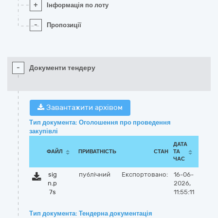
+
Інформація по лоту
-
Пропозиції
-
Документи тендеру
Завантажити архівом
Тип документа: Оголошення про проведення
закупівлі
ДАТА
ФАЙЛ
ПРИВАТНІСТЬ
СТАН
ТА
ЧАС
sig
публічний
Експортовано:
16-06-
n.p
2026,
7s
11:55:11
Тип документа: Тендерна документація