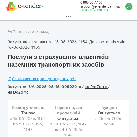
0 800 30 77 55
support@e-tender.ua
UK
Замовити дзвінок
Повернутись назад
Закупівлю оголошено - 16-06-2026, 11:54. Дата останніх змін -
16-06-2026, 11:55
Послуги з страхування власників
наземних транспортних засобів
Оголошення про проведення.pdf
Закупівля:
UA-2026-06-16-005220-a
/
на ProZorro
/
на DoZorro
Період уточнень
Період подачі
Аукціон
Триває
пропозицій
Очікується
з 16-06-2026, 11:54
Очікується
з
25-06-2026,
по 20-06-2026,
з 20-06-2026, 11:47
12:54
11:47
по 24-06-2026,
11:47