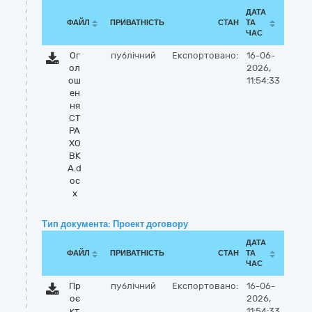
ДАТА
ФАЙЛ
ПРИВАТНІСТЬ
СТАН
ТА
ЧАС
Ог
публічний
Експортовано:
16-06-
ол
2026,
ош
11:54:33
ен
ня
СТ
РА
ХО
ВК
А.d
oc
x
Тип документа: Проект договору
ДАТА
ФАЙЛ
ПРИВАТНІСТЬ
СТАН
ТА
ЧАС
Пр
публічний
Експортовано:
16-06-
оє
2026,
кт
11:54:33