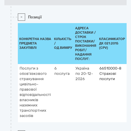
-
Позиції
АДРЕСА
ДОСТАВКИ /
СТРОК
КОНКРЕТНА НАЗВА
КІЛЬКІСТЬ
КЛАСИФІКАТОР
ПОСТАВКИ/
ПРЕДМЕТА
/
ДК 021:2015
К
ВИКОНАННЯ
ЗАКУПІВЛІ
ОД.ВИМІРУ
(CPV)
РОБІТ/
НАДАННЯ
ПОСЛУГ:
Послуги з
6
Україна
66510000-8
обов'язкового
послуга
по 20-12-
Страхові
страхування
2026
послуги
цивільно-
правової
відповідальності
власників
наземних
транспортних
засобів