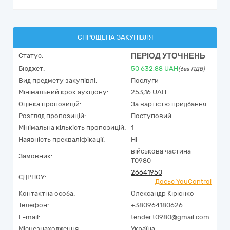
СПРОЩЕНА ЗАКУПІВЛЯ
ПЕРІОД УТОЧНЕНЬ
Статус:
Бюджет:
50 632,88
UAH
(без ПДВ)
Вид предмету закупівлі:
Послуги
Мінімальний крок аукціону:
253,16 UAH
Оцінка пропозицій:
За вартістю придбання
Розгляд пропозицій:
Поступовий
Мінімальна кількість пропозицій:
1
Наявність прекваліфікації:
Ні
військова частина
Замовник:
Т0980
26641950
ЄДРПОУ:
Досьє YouControl
Контактна особа:
Олександр Кірієнко
Телефон:
+380964180626
E-mail:
tender.t0980@gmail.com
Місцезнаходження:
Україна