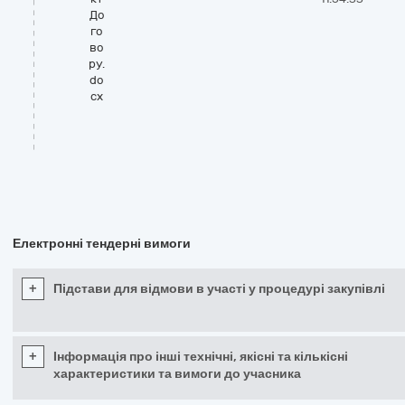
До
го
во
ру.
do
cx
Електронні тендерні вимоги
+
Підстави для відмови в участі у процедурі закупівлі
+
Інформація про інші технічні, якісні та кількісні
характеристики та вимоги до учасника