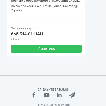
Послуги з обов’язкового страхування цивільно-правової відповідальності власників наземних транспортних засобів
Військова частина 3052 Національної гвардії
України
Очікувана вартість
665 314,01 UAH
з ПДВ
Дивитись
СЛІДКУЙТЕ ЗА НАМИ:
PROZORRO - ДЕРЖЗАКУПІВЛІ