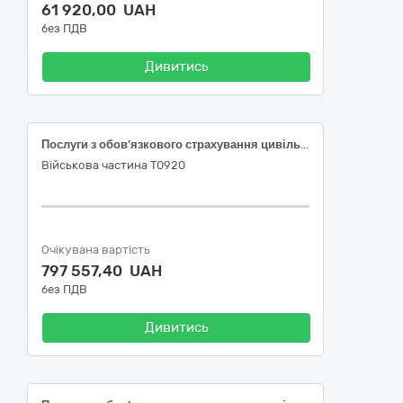
61 920,00 UAH
без ПДВ
Дивитись
Послуги з обов’язкового страхування цивільно-правової відповідальності власників наземних транспортних засобів
Військова частина Т0920
Очікувана вартість
797 557,40 UAH
без ПДВ
Дивитись