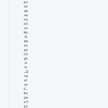
д о
бл
ад
на
нн
я E
co
Mu
lti
Wa
sh
дл
я E
gh
ol
m
_Д
од
ат
ок
5_
Фо
рм
а П
ро