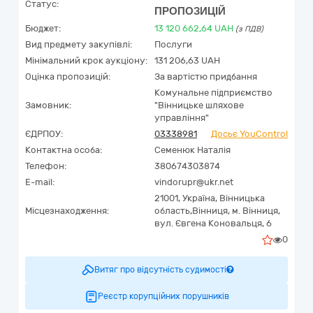
Статус:
ПРОПОЗИЦІЙ
Бюджет:
13 120 662,64
UAH
(з ПДВ)
Вид предмету закупівлі:
Послуги
Мінімальний крок аукціону:
131 206,63 UAH
Оцінка пропозицій:
За вартістю придбання
Комунальне підприємство
Замовник:
"Вінницьке шляхове
управління"
ЄДРПОУ:
03338981
Досьє YouControl
Контактна особа:
Семенюк Наталія
Телефон:
380674303874
E-mail:
vindorupr@ukr.net
21001,
Україна
,
Вінницька
Місцезнаходження:
область,
Вінниця,
м. Вінниця,
вул. Євгена Коновальця, 6
0
Витяг про відсутність судимості
Реєстр корупційних порушників