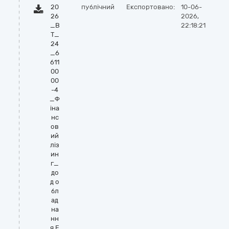
20
публічний
Експортовано:
10-06-
26
2026,
_В
22:18:21
Т_
24
_6
611
00
00
-4
_Ф
іна
нс
ов
ий
ліз
ин
г_
до
д о
бл
ад
на
нн
я E