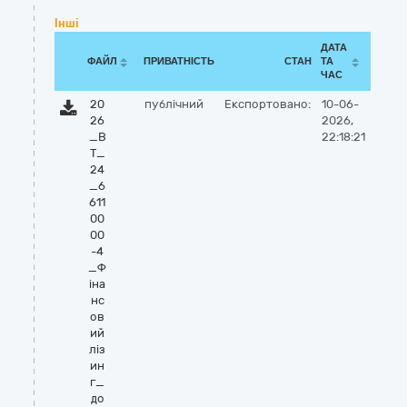
Інші
ДАТА
ФАЙЛ
ПРИВАТНІСТЬ
СТАН
ТА
ЧАС
20
публічний
Експортовано:
10-06-
26
2026,
_В
22:18:21
Т_
24
_6
611
00
00
-4
_Ф
іна
нс
ов
ий
ліз
ин
г_
до