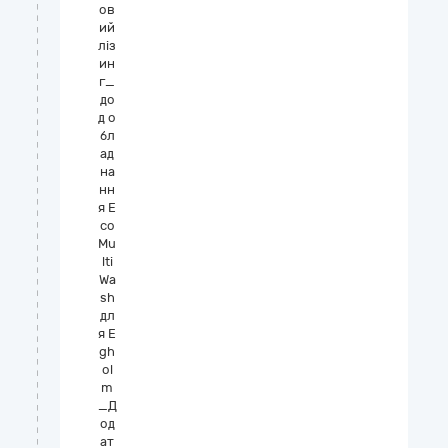
ов
ий
ліз
ин
г_
до
д о
бл
ад
на
нн
я E
co
Mu
lti
Wa
sh
дл
я E
gh
ol
m
_Д
од
ат