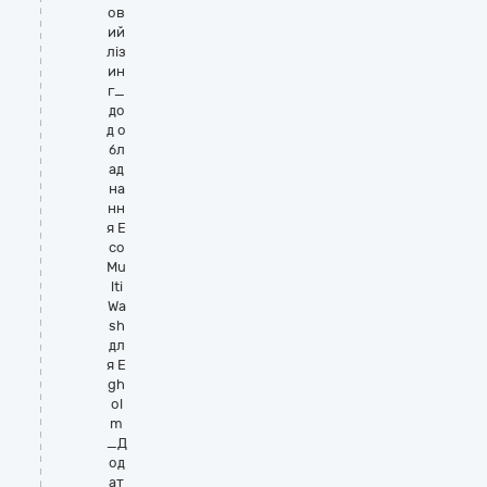
ов
ий
ліз
ин
г_
до
д о
бл
ад
на
нн
я E
co
Mu
lti
Wa
sh
дл
я E
gh
ol
m
_Д
од
ат