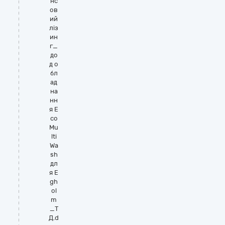
нс
ов
ий
ліз
ин
г_
до
д о
бл
ад
на
нн
я E
co
Mu
lti
Wa
sh
дл
я E
gh
ol
m
_Т
Д.d