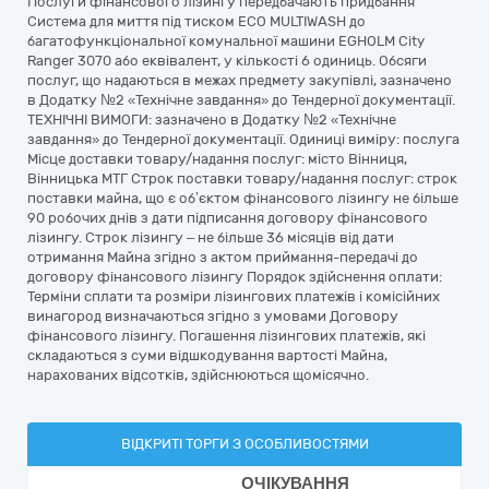
Послуги фінансового лізингу передбачають придбання
Система для миття під тиском ECO MULTIWASH до
багатофункціональної комунальної машини EGHOLM City
Ranger 3070 або еквівалент, у кількості 6 одиниць. Обсяги
послуг, що надаються в межах предмету закупівлі, зазначено
в Додатку №2 «Технічне завдання» до Тендерної документації.
ТЕХНІЧНІ ВИМОГИ: зазначено в Додатку №2 «Технічне
завдання» до Тендерної документації. Одиниці виміру: послуга
Місце доставки товару/надання послуг: місто Вінниця,
Вінницька МТГ Строк поставки товару/надання послуг: строк
поставки майна, що є об’єктом фінансового лізингу не більше
90 робочих днів з дати підписання договору фінансового
лізингу. Строк лізингу – не більше 36 місяців від дати
отримання Майна згідно з актом приймання-передачі до
договору фінансового лізингу Порядок здійснення оплати:
Терміни сплати та розміри лізингових платежів і комісійних
винагород визначаються згідно з умовами Договору
фінансового лізингу. Погашення лізингових платежів, які
складаються з суми відшкодування вартості Майна,
нарахованих відсотків, здійснюються щомісячно.
ВІДКРИТІ ТОРГИ З ОСОБЛИВОСТЯМИ
ОЧІКУВАННЯ