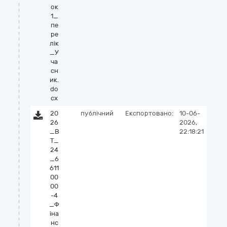
ок
1_
пе
ре
лік
_У
ча
сн
ик.
do
cx
20
публічний
Експортовано:
10-06-
26
2026,
_В
22:18:21
Т_
24
_6
611
00
00
-4
_Ф
іна
нс