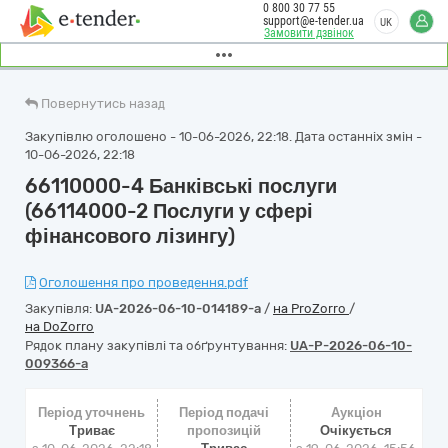
0 800 30 77 55
support@e-tender.ua
UK
Замовити дзвінок
Повернутись назад
Закупівлю оголошено - 10-06-2026, 22:18. Дата останніх змін -
10-06-2026, 22:18
66110000-4 Банківські послуги
(66114000-2 Послуги у сфері
фінансового лізингу)
Оголошення про проведення.pdf
Закупівля:
UA-2026-06-10-014189-a
/
на ProZorro
/
на DoZorro
Рядок плану закупівлі та обґрунтування:
UA-P-2026-06-10-
009366-a
Період уточнень
Період подачі
Аукціон
Триває
пропозицій
Очікується