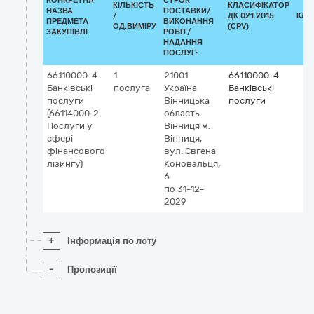
КОНКРЕТНА
СТРОК
КІЛЬКІСТЬ
КЛАСИФІКАТОР
НАЗВА
ПОСТАВКИ/
/
ДК 021:2015
КЛА
ПРЕДМЕТА
ВИКОНАННЯ
ОД.ВИМІРУ
(CPV)
ЗАКУПІВЛІ
РОБІТ/
НАДАННЯ
ПОСЛУГ:
66110000-4
1
21001
66110000-4
Банківські
послуга
Україна
Банківські
послуги
Вінницька
послуги
(66114000-2
область
Послуги у
Вінниця
м.
сфері
Вінниця,
фінансового
вул. Євгена
лізингу)
Коновальця,
6
по 31-12-
2029
+
Інформація по лоту
-
Пропозиції