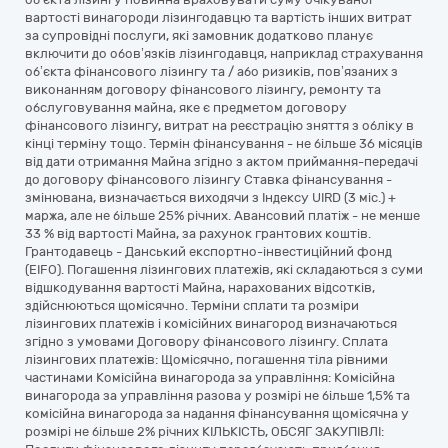
вартості винагороди лізингодавцю та вартість інших витрат
за супровідні послуги, які замовник додатково планує
включити до обов’язків лізингодавця, наприклад страхування
об’єкта фінансового лізингу та / або ризиків, пов’язаних з
виконанням договору фінансового лізингу, ремонту та
обслуговування майна, яке є предметом договору
фінансового лізингу, витрат на реєстрацію зняття з обліку в
кінці терміну тощо. Термін фінансування - не більше 36 місяців
від дати отримання Майна згідно з актом приймання-передачі
до договору фінансового лізингу Ставка фінансування -
змінювана, визначається виходячи з Індексу UIRD (3 міс.) +
маржа, але не більше 25% річних. Авансовий платіж - не менше
33 % від вартості Майна, за рахунок грантових коштів.
Грантодавець - Данський експортно-інвестиційний фонд
(EIFO). Погашення лізингових платежів, які складаються з суми
відшкодування вартості Майна, нарахованих відсотків,
здійснюються щомісячно. Терміни сплати та розміри
лізингових платежів і комісійних винагород визначаються
згідно з умовами Договору фінансового лізингу. Сплата
лізингових платежів: Щомісячно, погашення тіла рівними
частинами Комісійна винагорода за управління: Комісійна
винагорода за управління разова у розмірі не більше 1,5% та
комісійна винагорода за надання фінансування щомісячна у
розмірі не більше 2% річних КІЛЬКІСТЬ, ОБСЯГ ЗАКУПІВЛІ: