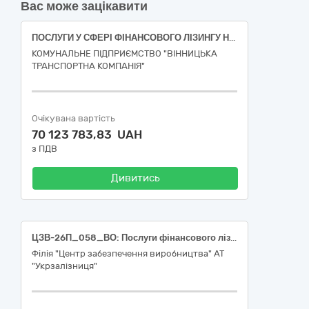
Вас може зацікавити
ПОСЛУГИ У СФЕРІ ФІНАНСОВОГО ЛІЗИНГУ НА ЗАКУПІВЛЮ АВТОБУСІВ МІСЬКИХ (2 одиниці)
КОМУНАЛЬНЕ ПІДПРИЄМСТВО "ВІННИЦЬКА
ТРАНСПОРТНА КОМПАНІЯ"
Очікувана вартість
70 123 783,83 UAH
з ПДВ
Дивитись
ЦЗВ-26П_058_ВО: Послуги фінансового лізингу (66110000-4 Банківські послуги)
Філія "Центр забезпечення виробництва" АТ
"Укрзалізниця"