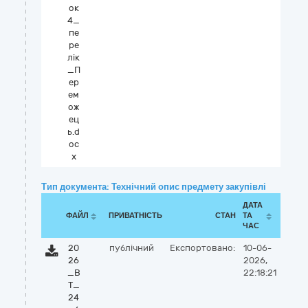
ок
4_
пе
ре
лік
_П
ер
ем
ож
ец
ь.d
oc
x
Тип документа: Технічний опис предмету закупівлі
ДАТА
ФАЙЛ
ПРИВАТНІСТЬ
СТАН
ТА
ЧАС
20
публічний
Експортовано:
10-06-
26
2026,
_В
22:18:21
Т_
24