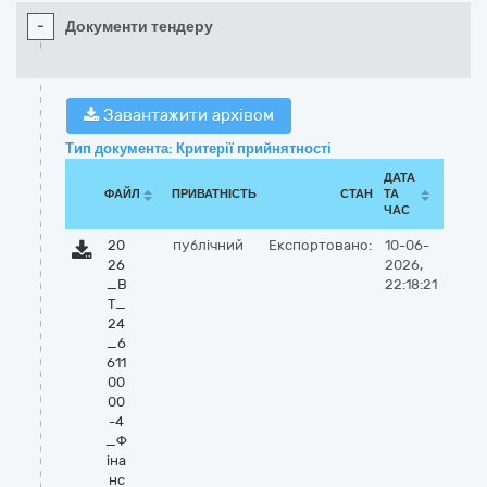
-
Документи тендеру
Завантажити архівом
Тип документа: Критерії прийнятності
ДАТА
ФАЙЛ
ПРИВАТНІСТЬ
СТАН
ТА
ЧАС
20
публічний
Експортовано:
10-06-
26
2026,
_В
22:18:21
Т_
24
_6
611
00
00
-4
_Ф
іна
нс