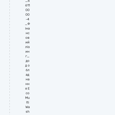
_6
611
00
00
-4
_Ф
іна
нс
ов
ий
ліз
ин
г_
до
д о
бл
ад
на
нн
я E
co
Mu
lti
Wa
sh