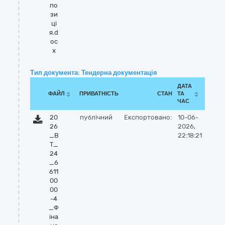
по
зи
ці
я.d
oc
x
Тип документа: Тендерна документація
ДАТА
ФАЙЛ
ПРИВАТНІСТЬ
СТАН
ТА
ЧАС
20
публічний
Експортовано:
10-06-
26
2026,
_В
22:18:21
Т_
24
_6
611
00
00
-4
_Ф
іна