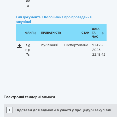
oc
x
Тип документа: Оголошення про проведення
закупівлі
ДАТА
ФАЙЛ
ПРИВАТНІСТЬ
СТАН
ТА
ЧАС
sig
публічний
Експортовано:
10-06-
n.p
2026,
7s
22:18:42
Електронні тендерні вимоги
+
Підстави для відмови в участі у процедурі закупівлі