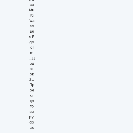
co
Mu
lti
Wa
sh
дл
я E
gh
ol
m
_Д
од
ат
ок
3_
Пр
ое
кт
до
го
во
ру.
do
cx