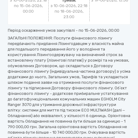
з 10-06-2026, 22:18
Триває
з
19-06-2026, 15:56
по 15-06-2026,
з 10-06-2026, 22:18
00:00
по 18-06-2026,
23:00
Період оскарження умов закупівлі - по
15-06-2026, 00:00
ЗАГАЛЬНІ ПОЛОЖЕННЯ: Послуги фінансового лізингу
передбачають придбання Лізингодавцем у власність майна
для подальшого передавання його у володіння та
користування Лізингоодержувачу на визначений строк за
встановлену плату (лізингові платежі) у розмірі та на умовах,
обумовлених Договором, що складається з Договору
фінансового лізингу (індивідуальна частина договору) з усіма
додатками до нього, Загальних умов, Тарифів та укладається
шляхом подання заяви на отримання послуги фінансового
лізингу та підписання Договору фінансового лізингу. Об’єкт
фінансового лізингу - додаткове прибиральне устаткування
до багатофункціональних комунальних машин EGHOLM City
Ranger 3070 для утримання дорожньої інфраструктури
влітку: системи для миття під тиском ECO MULTIWASH (далі –
Обладнання) або еквівалент, у кількості 6 одиниць. Орієнтовна
вартість Обладнання не повинна бути більше за одиницю - 1
790 000,00 грн. Загальна орієнтовна вартість Обладнання не
повинна бути більше - 10 740 000,00 грн. Очікувана вартість
об’єкта лізингу повинна враховувати суму очікуваної