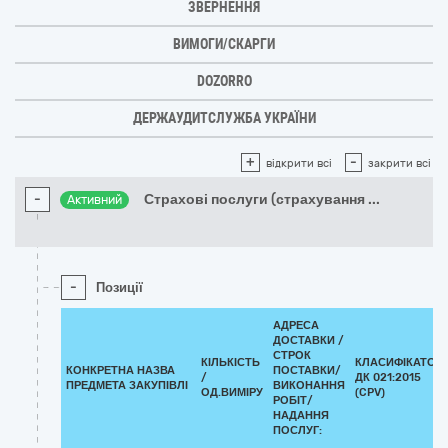
ЗВЕРНЕННЯ
ВИМОГИ/СКАРГИ
DOZORRO
ДЕРЖАУДИТСЛУЖБА УКРАЇНИ
+
-
відкрити всі
закрити всі
-
Страхові послуги (страхування
...
Активний
-
Позиції
АДРЕСА
ДОСТАВКИ /
СТРОК
КІЛЬКІСТЬ
КЛАСИФІКАТОР
КОНКРЕТНА НАЗВА
ПОСТАВКИ/
/
ДК 021:2015
ПРЕДМЕТА ЗАКУПІВЛІ
ВИКОНАННЯ
ОД.ВИМІРУ
(CPV)
РОБІТ/
НАДАННЯ
ПОСЛУГ: