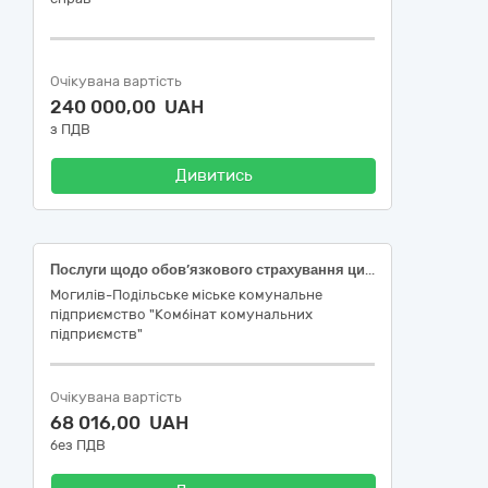
Очікувана вартість
240 000,00 UAH
з ПДВ
Дивитись
Послуги щодо обов’язкового страхування цивільно-правової відповідальності власників наземних транспортних засобів за кодом ДК 021:2015: 66510000-8 «Страхові послуги»
Могилів-Подільське міське комунальне
підприємство "Комбінат комунальних
підприємств"
Очікувана вартість
68 016,00 UAH
без ПДВ