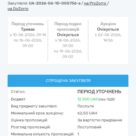
Закупівля:
UA-2026-06-10-000756-a
/
на ProZorro
/
на DoZorro
Період уточнень
Період подачі
Аукціон
Триває
пропозицій
Очікується
з 10-06-2026, 09:14
Очікується
з
22-06-2026,
по 16-06-2026,
з 16-06-2026,
14:56
09:00
09:00
по 19-06-2026,
09:00
СПРОЩЕНА ЗАКУПІВЛЯ
ПЕРІОД УТОЧНЕНЬ
Статус:
Бюджет:
12 500
UAH
(без ПДВ)
Вид предмету закупівлі:
Послуги
Мінімальний крок аукціону:
62,50 UAH
Оцінка пропозицій:
За вартістю придбання
Розгляд пропозицій:
Поступовий
Мінімальна кількість пропозицій:
1