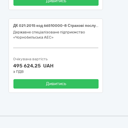
Дивитись
ДК 021:2015 код 66510000-8 Страхові послуги (Обов'язкове страхування цивільно-правової відповідальності власників наземних транспортних засобів)
Державне спеціалізоване підприємство
«Чорнобильська АЕС»
Очікувана вартість
495 624,25 UAH
з ПДВ
Дивитись