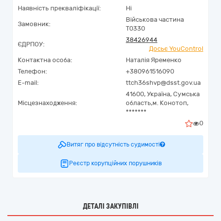
Наявність прекваліфікації:
Ні
Військова частина
Замовник:
Т0330
38426944
ЄДРПОУ:
Досьє YouControl
Контактна особа:
Наталія Яременко
Телефон:
+380961516090
E-mail:
ttch36shvp@dsst.gov.ua
41600,
Україна
,
Сумська
Місцезнаходження:
область,
м. Конотоп,
*******
0
Витяг про відсутність судимості
Реєстр корупційних порушників
ДЕТАЛІ ЗАКУПІВЛІ