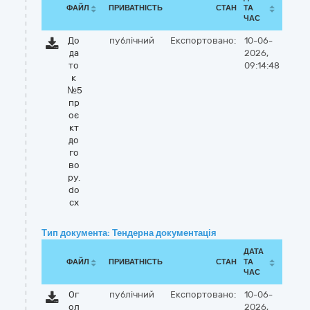
ФАЙЛ
ПРИВАТНІСТЬ
СТАН
ТА
ЧАС
До
публічний
Експортовано:
10-06-
да
2026,
то
09:14:48
к
№5
пр
оє
кт
до
го
во
ру.
do
cx
Тип документа: Тендерна документація
ДАТА
ФАЙЛ
ПРИВАТНІСТЬ
СТАН
ТА
ЧАС
Ог
публічний
Експортовано:
10-06-
ол
2026,