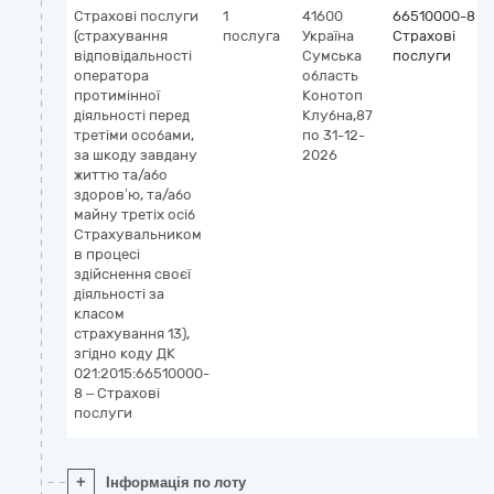
Страхові послуги
1
41600
66510000-8
(страхування
послуга
Україна
Страхові
відповідальності
Сумська
послуги
оператора
область
протимінної
Конотоп
діяльності перед
Клубна,87
третіми особами,
по 31-12-
за шкоду завдану
2026
життю та/або
здоров’ю, та/або
майну третіх осіб
Страхувальником
в процесі
здійснення своєї
діяльності за
класом
страхування 13),
згідно коду ДК
021:2015:66510000-
8 – Страхові
послуги
+
Інформація по лоту