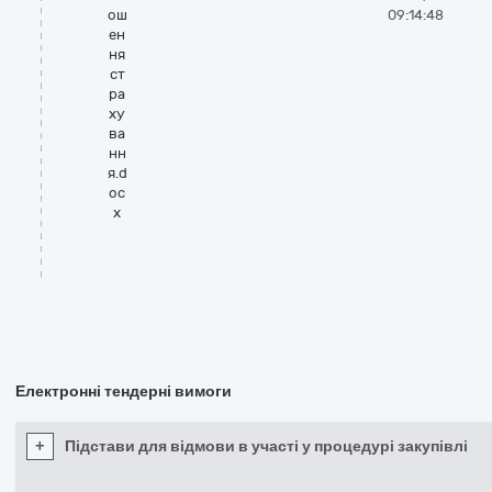
ош
09:14:48
ен
ня
ст
ра
ху
ва
нн
я.d
oc
x
Електронні тендерні вимоги
+
Підстави для відмови в участі у процедурі закупівлі