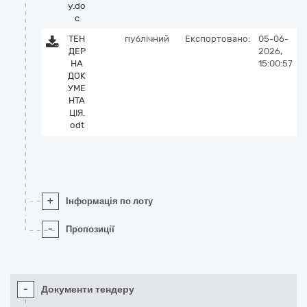
у.do
c
ТЕН
публічний
Експортовано:
05-06-
ДЕР
2026,
НА
15:00:57
ДОК
УМЕ
НТА
ЦІЯ.
odt
+
Інформація по лоту
-
Пропозиції
-
Документи тендеру