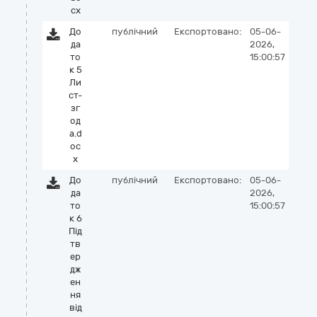
cx
До
публічний
Експортовано:
05-06-
да
2026,
то
15:00:57
к 5
Ли
ст-
зг
од
а.d
oc
x
До
публічний
Експортовано:
05-06-
да
2026,
то
15:00:57
к 6
Під
тв
ер
дж
ен
ня
від