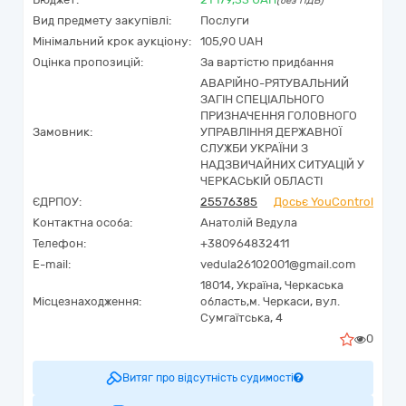
(без ПДВ)
Вид предмету закупівлі:
Послуги
Мінімальний крок аукціону:
105,90 UAH
Оцінка пропозицій:
За вартістю придбання
АВАРІЙНО-РЯТУВАЛЬНИЙ
ЗАГІН СПЕЦІАЛЬНОГО
ПРИЗНАЧЕННЯ ГОЛОВНОГО
Замовник:
УПРАВЛІННЯ ДЕРЖАВНОЇ
СЛУЖБИ УКРАЇНИ З
НАДЗВИЧАЙНИХ СИТУАЦІЙ У
ЧЕРКАСЬКІЙ ОБЛАСТІ
ЄДРПОУ:
25576385
Досьє YouControl
Контактна особа:
Анатолій Ведула
Телефон:
+380964832411
E-mail:
vedula26102001@gmail.com
18014,
Україна
,
Черкаська
Місцезнаходження:
область,
м. Черкаси,
вул.
Сумгаїтська, 4
0
Витяг про відсутність судимості