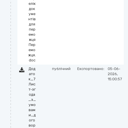
елік
док
уме
нтів
для
пер
емо
жця
Пер
емо
жця.
doc
Дод
публічний
Експортовано:
05-06-
ато
2026,
к_7
15:00:57
Лис
т-зг
ода
_з_
умо
вам
и_д
ого
вор