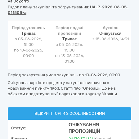
на DoZorro
Рядок плану закупівлі та обґрунтування:
UA-P-2026-06-05-
011508-a
Період уточнень
Період подачі
Аукціон
Триває
пропозицій
Очікується
з 05-06-2026,
Триває
з
15-06-2026, 14:31
15:00
з 05-06-2026,
по 10-06-2026,
15:00
00:00
по 13-06-2026,
01:00
Період оскарження умов закупівлі - по
10-06-2026, 00:00
Очікувана вартість предмету закупівлі визначена з
урахуванням пункту 196.1. Статті 196 "Операції, що не є
об'єктом оподаткування" податкового кодексу України
ВІДКРИТІ ТОРГИ З ОСОБЛИВОСТЯМИ
ОЧІКУВАННЯ
Статус:
ПРОПОЗИЦІЙ
Бюджет:
21 179,33
UAH