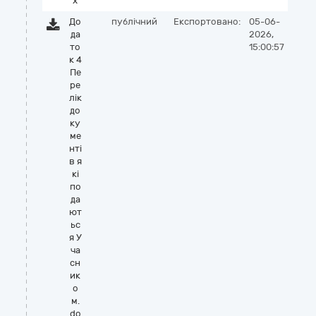
x
До
публічний
Експортовано:
05-06-
да
2026,
то
15:00:57
к 4
Пе
ре
лік
до
ку
ме
нті
в я
кі
по
да
ют
ьс
я У
ча
сн
ик
о
м.
do