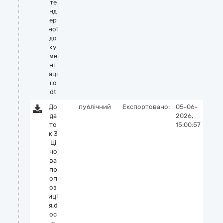
те
нд
ер
ної
до
ку
ме
нт
аці
ї.o
dt
До
публічний
Експортовано:
05-06-
да
2026,
то
15:00:57
к 3
Ці
но
ва
пр
оп
оз
иці
я.d
oc