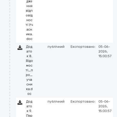
дже
ння
відп
овід
нос
ті Уч
асн
ика.
doc
Дод
публічний
Експортовано:
05-06-
ато
2026,
к 8.
15:00:57
Вiдо
мос
тi_п
ро_
уча
сни
ка.d
oc
Дод
публічний
Експортовано:
05-06-
ато
2026,
к 9.
15:00:57
Пер