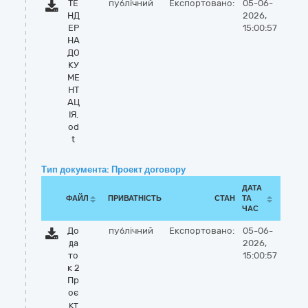
ТЕ
публічний
Експортовано:
05-06-
НД
2026,
ЕР
15:00:57
НА
ДО
КУ
МЕ
НТ
АЦ
ІЯ.
od
t
Тип документа: Проект договору
ДАТА
ФАЙЛ
ПРИВАТНІСТЬ
СТАН
ТА
ЧАС
До
публічний
Експортовано:
05-06-
да
2026,
то
15:00:57
к 2
Пр
оє
кт