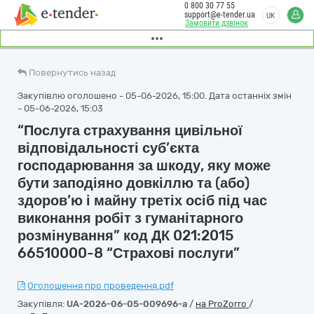
0 800 30 77 55
support@e-tender.ua
UK
Замовити дзвінок
Повернутись назад
Закупівлю оголошено - 05-06-2026, 15:00. Дата останніх змін
- 05-06-2026, 15:03
“Послуга страхування цивільної
відповідальності суб’єкта
господарювання за шкоду, яку може
бути заподіяно довкіллю та (або)
здоров’ю і майну третіх осіб під час
виконання робіт з гуманітарного
розмінування” код ДК 021:2015
66510000-8 “Страхові послуги”
Оголошення про проведення.pdf
Закупівля:
UA-2026-06-05-009696-a
/
на ProZorro
/