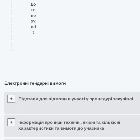
До
го
во
ру.
od
t
Електронні тендерні вимоги
+
Підстави для відмови в участі у процедурі закупівлі
+
Інформація про інші технічні, якісні та кількісні
характеристики та вимоги до учасника