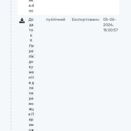
ик
а.d
oc
До
публічний
Експортовано:
05-06-
да
2026,
то
15:00:57
к
9.
Пе
ре
лік
до
ку
ме
нті
в д
ля
пе
ре
мо
жц
я П
ер
ем
ож