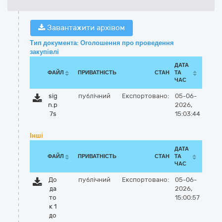
Завантажити архівом
Тип документа: Оголошення про проведення
закупівлі
ДАТА
ФАЙЛ
ПРИВАТНІСТЬ
СТАН
ТА
ЧАС
sig
публічний
Експортовано:
05-06-
n.p
2026,
7s
15:03:44
Інші
ДАТА
ФАЙЛ
ПРИВАТНІСТЬ
СТАН
ТА
ЧАС
До
публічний
Експортовано:
05-06-
да
2026,
то
15:00:57
к 1
до