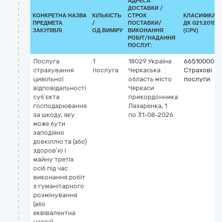
АДРЕСА
ДОСТАВКИ /
КОНКРЕТНА НАЗВА
КІЛЬКІСТЬ
СТРОК
КЛАСИФІКАТ
ПРЕДМЕТА
/
ПОСТАВКИ/
ДК 021:2015
ЗАКУПІВЛІ
ОД.ВИМІРУ
ВИКОНАННЯ
(CPV)
РОБІТ/НАДАННЯ
ПОСЛУГ:
Послуга
1
18029
Україна
66510000-8
страхування
послуга
Черкаська
Страхові
цивільної
область
місто
послуги
відповідальності
Черкаси
суб’єкта
прикордонника
господарювання
Лазаренка, 1
за шкоду, яку
по 31-08-2026
може бути
заподіяно
довкіллю та (або)
здоров’ю і
майну третіх
осіб під час
виконання робіт
з гуманітарного
розмінування
(або
еквівалентна
назва)