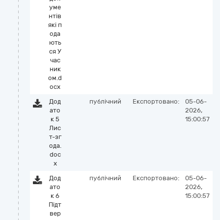
уме
нтів
які п
ода
ють
ся У
час
ник
ом.d
ocx
Дод
публічний
Експортовано:
05-06-
ато
2026,
к 5
15:00:57
Лис
т-зг
ода.
doc
x
Дод
публічний
Експортовано:
05-06-
ато
2026,
к 6
15:00:57
Підт
вер