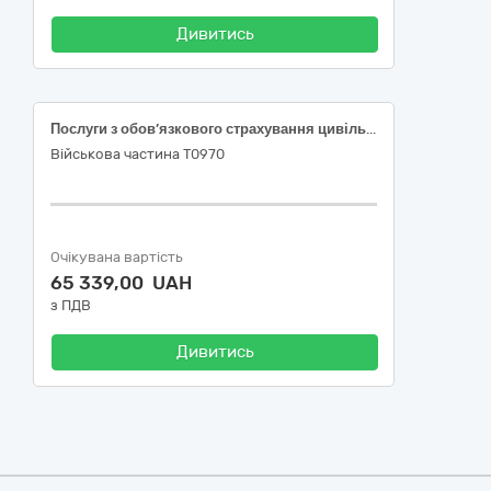
Дивитись
Послуги з обов’язкового страхування цивільно-правової відповідальності власників наземних транспортних засобів
Військова частина Т0970
Очікувана вартість
65 339,00 UAH
з ПДВ
Дивитись