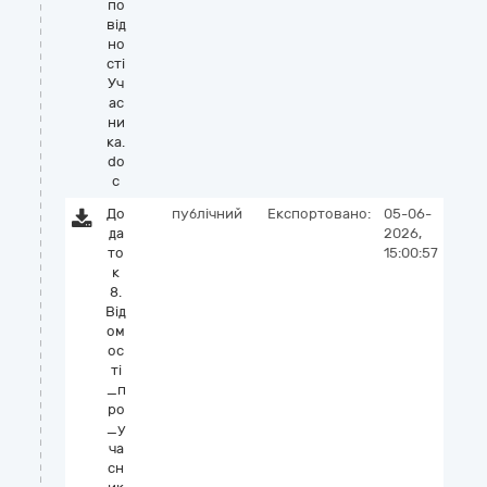
по
від
но
сті
Уч
ас
ни
ка.
do
c
До
публічний
Експортовано:
05-06-
да
2026,
то
15:00:57
к
8.
Вiд
ом
ос
тi
_п
ро
_у
ча
сн