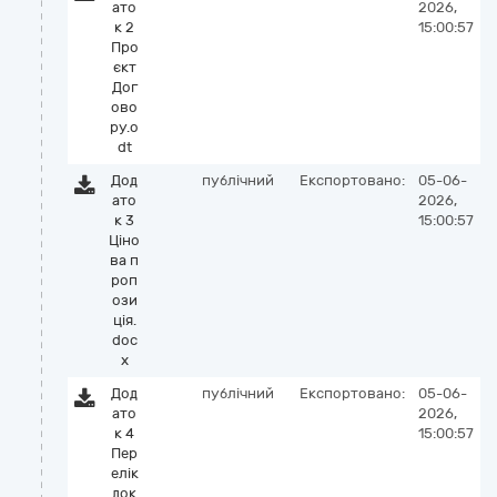
ато
2026,
к 2
15:00:57
Про
єкт
Дог
ово
ру.o
dt
Дод
публічний
Експортовано:
05-06-
ато
2026,
к 3
15:00:57
Ціно
ва п
роп
ози
ція.
doc
x
Дод
публічний
Експортовано:
05-06-
ато
2026,
к 4
15:00:57
Пер
елік
док